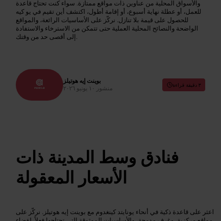
والأسواق المحلية من عناوين ذات مواقع ممتازة. سواء كنت تحتاج قاعدة
للعمل، أو عطلة نهاية أسبوع، أو إقامة أطول، اكتشف أين تقيم في يو كيه
للحصول على قيمة بلا تنازل. نركّز على الأساسيات الرائعة، والمواقع
الواضحة والنصائح المحلية العملية حتى تتمكن من الاسترخاء والاستفادة
إلى أقصى حد من وقتك.
بوينت إيه هوتيلز
٣ دقيقة قراءة
منشور
١٠ يونيو ٢٠٢٦
فنادق وسط المدينة ذات
الأسعار المعقولة
اعثر على قاعدة ذكية في أنحاء يونايتد كينغدوم مع بوينت إيه هوتيلز. نركّز على
مواقع مركزية، وغرف مدمجة، والأساسيات الموثوقة التي تحتاجها فعلاً. لقضاء