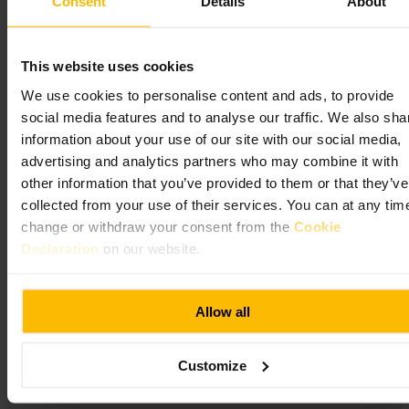
Consent
Details
About
This website uses cookies
اكتشف التعريفات ذات الحد الأقصى في لندن: مرّر نفس بطاقة الدفع
بدون تلامس أو الجهاز نفسه في كل رحلة وسيُحدَّد سقف إنفاقك يوميًا
We use cookies to personalise content and ads, to provide
ومن يوم الإثنين إلى يوم الأحد. يعمل ذلك عبر التيوب، والحافلات، ودي إل
social media features and to analyse our traffic. We also sha
آر، ولندن أوفرغراوند، وخط إليزابيث.
information about your use of our site with our social media,
ترانسبورت فور لندن
advertising and analytics partners who may combine it with
other information that you’ve provided to them or that they’ve
collected from your use of their services. You can at any tim
change or withdraw your consent from the
Cookie
Declaration
on our website.
Allow all
Customize
Contact