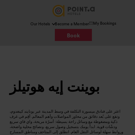
My Bookings
Our Hotels
Become a Member
Book
Google Imagen
الصورة /
بوينت إيه هوتيلز
اعثر على فنادق ميسورة التكلفة في وسط المدينة عبر يونايتد كينغدوم،
وتقع على بُعد دقائق من محاور المواصلات وأهم المعالم. أقِم في غرف
ذكية ومضغوطة مع وسائل راحة بسيطة: أسرّة مريحة، واي فاي سريع
ودشّات قوية. ابدأ يومك بتسجيل وصول سريع، ونصائح محلية واضحة،
وروابط سهلة لوسائل النقل العام. انطلق إلى المتاحف ومناطق المسارح