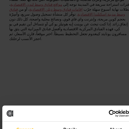
ترات استراحة سريعة في المدينة توجه إلى
مواقع فنادق وسط لندن الاقتصادية
،
طلات نهاية أسبوع سهلة جرّب
إقامات فنادق وسط دبلن الاقتصادية
، أو من
فنادق
وسط مدينة اسكتلندا الاقتصادية
. توفّر كل منشأة تسجيل وصول سريع، وأسِرّة
بحجم كوين مريحة، وإنترنت واي فاي قوي، ونصائح محلية واضحة، كل ذلك دون
إنفاق زائد. إذا كنت تبحث عن بوينت إيه هوتيلز يو كي أو تتساءل أين تقيم في يو
كي، فهذه الفنادق المركزية الاقتصادية وأفضل فنادق الميزانية التي يثق بها
مسافرون يونايتد كينغدوم تجعل التخطيط بسيطاً. اختر موقعاً، قارن الأسعار، ثم
احجز الأنسب لرحلتك.
لندن
Read guide
Wikipedia
الصورة /