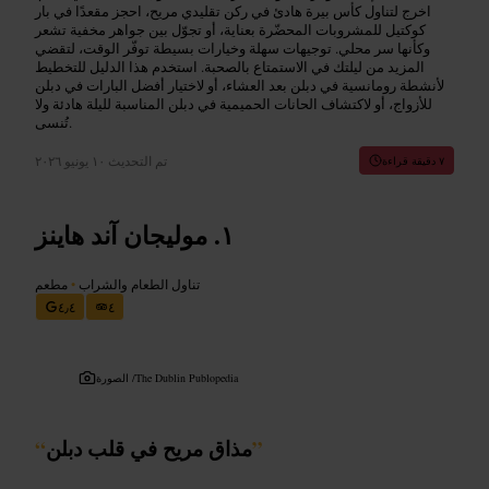
اخرج لتناول كأس بيرة هادئ في ركن تقليدي مريح، احجز مقعدًا في بار
كوكتيل للمشروبات المحضّرة بعناية، أو تجوّل بين جواهر مخفية تشعر
وكأنها سر محلي. توجيهات سهلة وخيارات بسيطة توفّر الوقت، لتقضي
المزيد من ليلتك في الاستمتاع بالصحبة. استخدم هذا الدليل للتخطيط
لأنشطة رومانسية في دبلن بعد العشاء، أو لاختيار أفضل البارات في دبلن
للأزواج، أو لاكتشاف الحانات الحميمية في دبلن المناسبة لليلة هادئة ولا
تُنسى.
تم التحديث
١٠ يونيو ٢٠٢٦
٧ دقيقة قراءة
موليجان آند هاينز
تناول الطعام والشراب
•
مطعم
٤٫٤
٤
The Dublin Publopedia
الصورة /
”
مذاق مريح في قلب دبلن
“