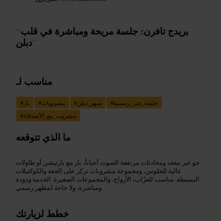
بريدج تافرن: جلسة مريحة ومباشرة في قلب
“
”
دبلن
مناسب لـ
جلسة_غير_رسمية
#
سهر_دبلن
#
مشروبات
#
بار
#
مشروب_مع_الأصدقاء
#
ما الذي تتوقعه
جو غير معقد ومحادثات مرتفعة الصوت أحياناً، بار مع بارتيشن أو طاولات
عالية للجلوس، ومجموعة مشروبات تركز على الجعة والكوكتيلات
البسيطة. مناسب للعزّاب، الأزواج، والمجموعات الصغيرة. الخدمة ودودة
ومباشرة، ولا حاجة لمظهر رسمي.
خطط لزيارتك