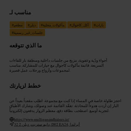
مناسب لـ
بارات
#
أكل_كاجوال
#
مأكولات_محلية
#
دبلن
#
مطعم
#
جلسات_غير_رسمية
#
ما الذي تتوقعه
أجواء ودّية وعفوية، مزيج من جلسات داخلية ومنطقة بار للقاءات
السريعة. قائمة مأكولات كاجوال مع خيارات للمشاركة. مناسب
لمجموعات وأزواج ورحلات عمل قصيرة.
خطط لزيارتك
احجز طاولة خاصة في المساء إذا كنت مع مجموعة. اطلب مقعداً بعيداً عن
البار إن أردت هدوءاً للمحادثة. تفقّد القائمة عند وصولك، وشارك الأطباق
لتجربة أوسع. اصطحب بطاقة دفع، معظم الزوار يدفعون إلكترونياً.
https://www.mulliganandhaines.ie/
32 دايم ستريت, دبلن 2, D02 EA24, أيرلندا