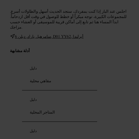
اجلس عند البار إذا كنت بمفردك، ستجد الحديث أسهل والطاولات أسرع.
للمجموعات الكبيرة، توجه مبكراً أو خطط للوصول في وقت أقل ازدحاماً.
ابدأ المساء هنا ثم تابع إلى أماكن قريبة للموسيقى أو العشاء حسب
مزاجك.
6 سامرهيل باراد, دبلن, D01 YY62, أيرلندا
أدلة مشابهة
دليل
مقاهي محلية
دليل
المتاجر المحلية
دليل