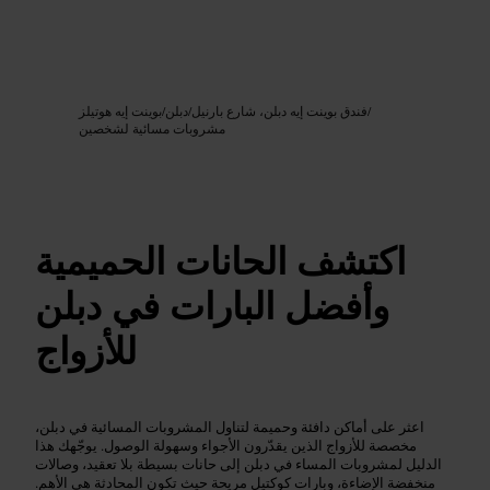
Google AI
الصورة /
/
فندق بوينت إيه دبلن، شارع بارنيل
/
دبلن
/
بوينت إيه هوتيلز
مشروبات مسائية لشخصين
اكتشف الحانات الحميمية
وأفضل البارات في دبلن
للأزواج
اعثر على أماكن دافئة وحميمة لتناول المشروبات المسائية في دبلن،
مخصصة للأزواج الذين يقدّرون الأجواء وسهولة الوصول. يوجّهك هذا
الدليل لمشروبات المساء في دبلن إلى حانات بسيطة بلا تعقيد، وصالات
منخفضة الإضاءة، وبارات كوكتيل مريحة حيث تكون المحادثة هي الأهم.