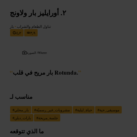
أورايليز بار ولاونج
تناول الطعام والشراب
•
بار
٤٫٢
٣٫٩
Wheree
الصورة /
”
بار مريح في قلب Rotunda.
“
مناسب لـ
موسيقى_حية
#
حياة_ليلية
#
مشروبات_غير_رسميّة
#
بار_محلي
#
جلسة_مريحة
#
بارات_دبلن
#
ما الذي تتوقعه