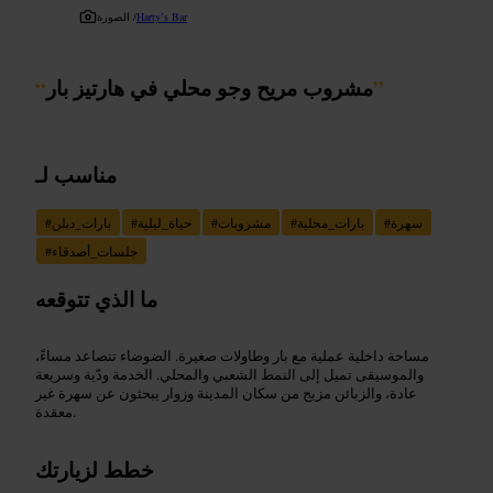
Harty’s Bar
الصورة /
”
مشروب مريح وجو محلي في هارتيز بار
“
مناسب لـ
سهرة
#
بارات_محلية
#
مشروبات
#
حياة_ليلية
#
بارات_دبلن
#
جلسات_أصدقاء
#
ما الذي تتوقعه
مساحة داخلية عملية مع بار وطاولات صغيرة. الضوضاء تتصاعد مساءً،
والموسيقى تميل إلى النمط الشعبي والمحلي. الخدمة ودّية وسريعة
عادة، والزبائن مزيج من سكان المدينة وزوار يبحثون عن سهرة غير
معقدة.
خطط لزيارتك