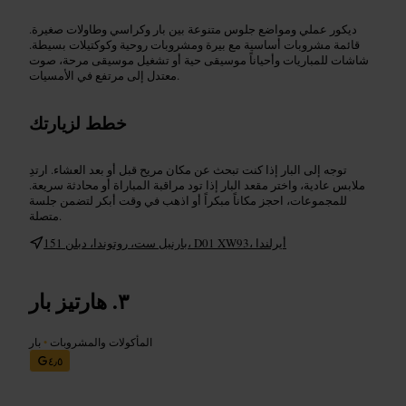
ديكور عملي ومواضع جلوس متنوعة بين بار وكراسي وطاولات صغيرة.
قائمة مشروبات أساسية مع بيرة ومشروبات روحية وكوكتيلات بسيطة.
شاشات للمباريات وأحياناً موسيقى حية أو تشغيل موسيقى مرحة، صوت
معتدل إلى مرتفع في الأمسيات.
خطط لزيارتك
توجه إلى البار إذا كنت تبحث عن مكان مريح قبل أو بعد العشاء. ارتدِ
ملابس عادية، واختر مقعد البار إذا تود مراقبة المباراة أو محادثة سريعة.
للمجموعات، احجز مكاناً مبكراً أو اذهب في وقت أبكر لتضمن جلسة
متصلة.
151 بارنيل ست، روتوندا، دبلن، D01 XW93، أيرلندا
هارتيز بار
المأكولات والمشروبات
•
بار
٤٫٥