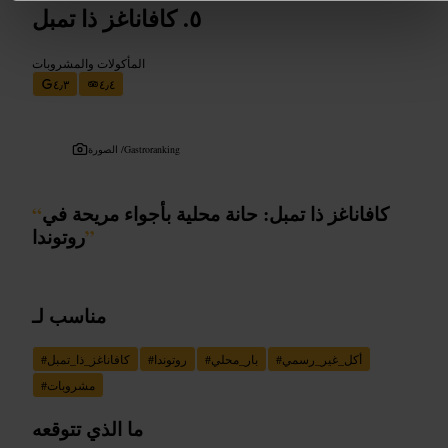
كافاناغز ذا تمبل
المأكولات والمشروبات
٤٫٣
٤٫٤
Gastroranking
الصورة /
كافاناغز ذا تمبل: حانة محلية بأجواء مريحة في
“
”
روتوندا
مناسب لـ
أكل_غير_رسمي
#
بار_محلي
#
روتوندا
#
كافاناغز_ذا_تمبل
#
مشروبات
#
ما الذي تتوقعه