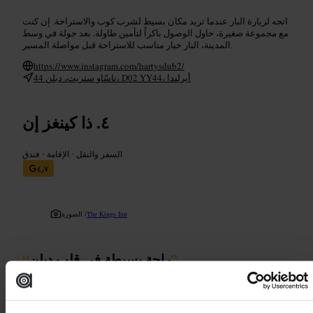
اتجه لزيارة البار عندما تريد مكان بسيط لشرب كوب والاستراحة. إن كنت
مع مجموعة صغيرة، حاول الوصول باكراً لتأمين طاولة. بعد جولة في وسط
المدينة، البار خيار مناسب للاستراحة قبل مواصلة المسير.
https://www.instagram.com/hartysdub2/
44 ناسّاو ستريت، دبلن، D02 YY44، أيرلندا
ذا كينغز إن
السفر والنقل
•
الإقامة
•
فندق
٤٫٧
The Kings Inn
الصورة /
”
راحة بسيطة في قلب دبلن
“