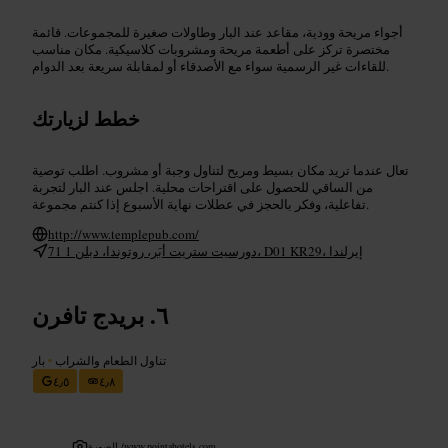
أجواء مريحة وودية، مقاعد عند البار وطاولات صغيرة للمجموعات. قائمة
مختصرة تركز على أطعمة مريحة ومشروبات كلاسيكية. مكان مناسب
للقاءات غير الرسمية سواء مع الأصدقاء أو لمقابلة سريعة بعد الدوام.
خطط لزيارتك
تعال عندما تريد مكان بسيط ومريح لتناول وجبة أو مشروب. اطلب توصية
من الساقي للحصول على اقتراحات محلية. اجلس عند البار لتجربة
تفاعلية، وفكر بالحجز في عطلات نهاية الأسبوع إذا كنتم مجموعة.
http://www.templepub.com/
71 دورسيت ستريت أبَر، روتوندا، دبلن 1، D01 KR29، إيرلندا
بريدج تافرن
تناول الطعام والشراب
•
بار
٤٫٥
٤٫٨
www.pointahotels.com
الصورة /