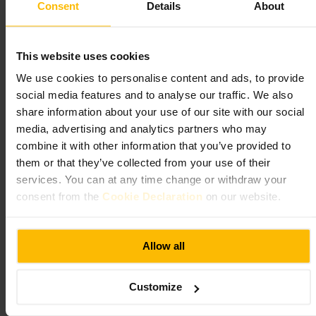
مناسب لـ
Consent
Details
About
مناسب_للأزواج
#
رحلات_عمل
#
وسط_المدينة
#
فندق
#
بارات_هادئة
#
صديق_للمسافر_العزبي
#
This website uses cookies
ما الذي تتوقعه
We use cookies to personalise content and ads, to provide
social media features and to analyse our traffic. We also
share information about your use of our site with our social
غرف عملية مع تركيز على الراحة الأساسية مثل فراش مريح وخدمة
تنظيف منتظمة. الاستقبال عملي ومباشر، الجو مناسب للمسافرين
media, advertising and analytics partners who may
الباحثين عن مكان مركزي وغير معقّد. توقع بيئة حضرية قريبة من مقاهي
combine it with other information that you’ve provided to
ومطاعم ومواصلات.
them or that they’ve collected from your use of their
services. You can at any time change or withdraw your
خطط لزيارتك
consent from the
Cookie Declaration
on our website.
احجز مقدمًا إذا وصلت مساء أو في عطلة أسبوع، لتضمن غرفة في جهة
هادئة. اطلب غرفة بعيدة عن الشارع إن كنت حساسًا للضوضاء. اترك
Allow all
متسعًا للمشي حول الفندق، ستجد خيارات طعام ومقاهي قريبة يستحقون
التجربة.
42 بولتون ست، دبلن، D01 EH56، أيرلندا
Customize