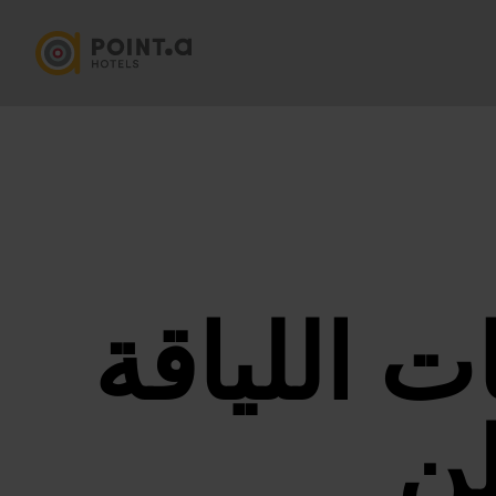
 اللياقة
لن