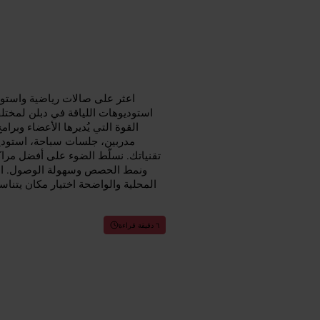
اعثر على صالات رياضية واستود
استوديوهات اللياقة في دبلن لمختل
القوة التي يُديرها الأعضاء وب
مدربين، جلسات سباحة، استودي
تقنياتك. نسلّط الضوء على أفضل مراك
ونمط الحصص وسهولة الوصول. ابدأ
المحلية والواضحة اختيار مكان يتنا
٦ دقيقة قراءة