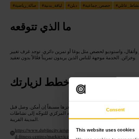
شاط_عائلي
#
حصص_جماعية
#
دبلن
#
لياقة_بدنية
#
صالة_رياضية
#
ما الذي تتوقعه
 وأثقال، واستوديو لحصص مثل يوغا أو تمرين دائري. توجد غرف تغيير
وخزائن. الخدمة موجهة للناس الذين يريدون تمريناً فعّالاً بدون تعقيد.
خطط لزيارتك
نشفة، وتحقق من جدول الحصص وحجزها مسبقاً إن أمكن. وصل قبل
Consent
 والتسخين. بعد التمرين، استغل موقعه المركزي للتوجّه إلى نشاطات
المدينة القريبة.
https://www.dublincity.ie/sports-and-healthy-living/find-sports-f
This website uses cookies
d-fitness-centres/markievicz-sports-and-fitness-centre