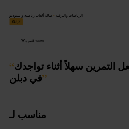
الرياضات والترفيه
•
صالة ألعاب رياضية واستوديو
٤٫٣
Wheree
الصورة /
 التمرين سهلاً أثناء تواجدك
“
”
في دبلن
مناسب لـ