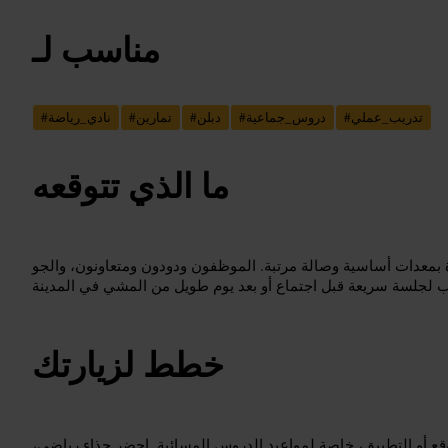
مناسب لـ
تدريب_عملي
#
دروس_جماعية
#
دبلن
#
تمارين
#
نادي_رياضة
#
ما الذي تتوقعه
معدات أساسية وصالة مرتبة. الموظفون ودودون ومتعاونون، والجو
خطط لزيارتك
ع أو التطبيق، خاصة لمواعيد الدروس المسائية. احضر حذاء رياضي،