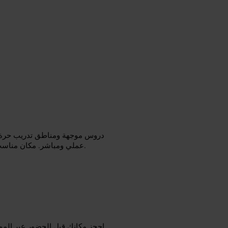
دروس موجهة ومناطق تدريب حرة ب
عملي ومباشر. مكان مناسب لجلسة سريعة قبل اجتماع أو بعد يوم طويل من المشي في المدينة.
احجز مكانك قبل الحضور عبر الموق