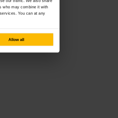
se our traffic. We also share
ers who may combine it with
r services. You can at any
Allow all