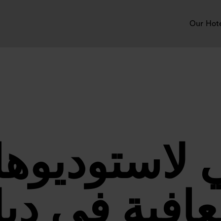
Our Hot
 لاستوديوهات
عافية في دب