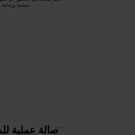
منشفة وزجاجة ماء. وصل مبكراً بعشر دقائق لتسجيل الدخول والتعرّف على المساحة.
”
صالة عملية لل