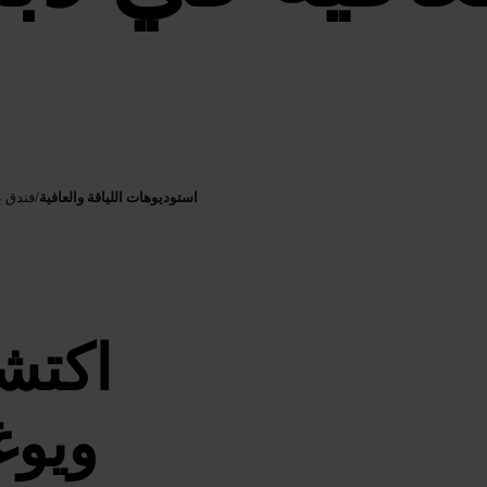
استوديوهات اللياقة والعافية
/
فندق ب
اكتش
ويوغ