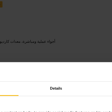
ن
أجواء عملية ومباشرة، معدات كارديو
احضر ملابس رياضية وحذاء مناسب وم
Details
الموعد لبضعة دقائق لتأمين الخزينة
acilities-and-pitches-dublin/sports-an