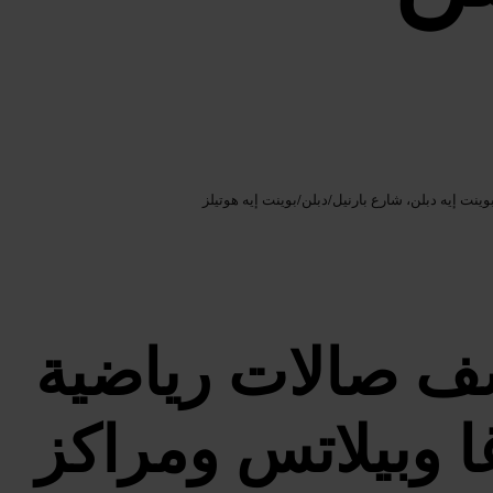
Google AI
الصورة /
وينت إيه دبلن، شارع بارنيل
/
دبلن
/
بوينت إيه هوتيلز
ف صالات رياضية
ا وبيلاتس ومراكز