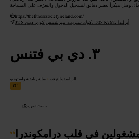
https://thefitnesssocietyireland.com/
32 كوك ستريت، ميرشنتس كوي، دبلن 8، D08 K762، أيرلندا
دي بي فتنس
الرياضة والترفيه
•
صالة رياضية واستوديو
٥
Fresha
الصورة /
مشغولين في قلب درامكوندرا
“