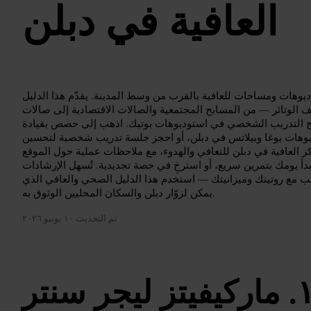
العافية في دبلن
يوهات ومساحات للعافية بالقرب من وسط المدينة. يقدّم هذا الدليل
ف الوتائر — من المسابح المجتمعية والصالات الاقتصادية إلى صالات
رامج التدريب الشخصي في استوديوهات بوتيك. اذهب إلى حصص بقيادة
وهات يوغا وبيلاتس في دبلن، أو احجز جلسة تدريب شخصية لتحسين
ز العافية في دبلن للتعافي والهدوء، مع ملاحظات عملية حول الموقع
 يومك بتمرين سريع، أو استرخِ في حصة تجديدية. تُسهل الإرشادات
سب مع روتينك وميزانيتك — استخدم هذا الدليل الصحي والعافي الذي
يمكن لزوّار دبلن والسكان المحليين الوثوق به.
تم التحديث
١٠ يونيو ٢٠٢٦
ماركيفيتز ليجر سنتر