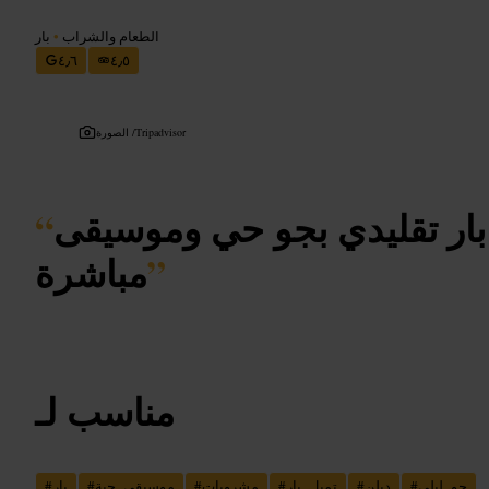
الطعام والشراب
•
بار
٤٫٦
٤٫٥
Tripadvisor
الصورة /
، بار تقليدي بجو حي وموسيقى
“
”
مباشرة
مناسب لـ
جو_ليلي
#
دبلن
#
تمبل_بار
#
مشروبات
#
موسيقى_حية
#
بار
#