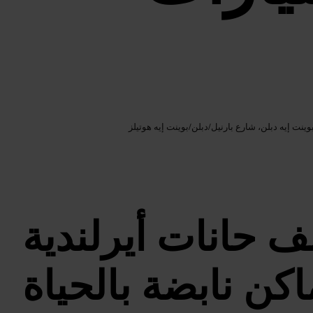
Google AI
الصورة /
وينت إيه دبلن، شارع بارنيل
/
دبلن
/
بوينت إيه هوتيلز
 حانات أيرلندية
ماكن نابضة بالحياة