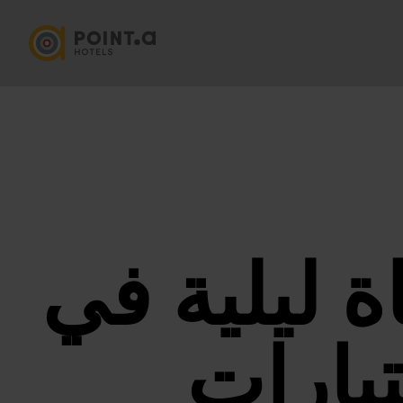
 ليلية في
يارات