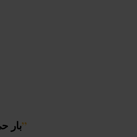
”
بار ح