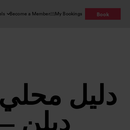
els
Become a Member
My Bookings
Book
دليل محلي 
دبلن —