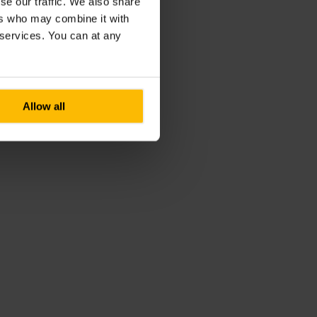
se our traffic. We also share
ers who may combine it with
r services. You can at any
Allow all