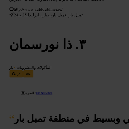
http://www.aulddubliner.ie/
24 - 25 تمبل بار، تمبل بار، دبلن، أيرلندا
ذا نورسمان
المأكولات والمشروبات
•
بار
٤٫٣
٤
The Norseman
الصورة /
ي وبسيط في منطقة تمبل بار
“