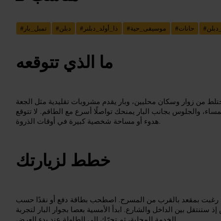
_دبلن
#
حانات
#
موسيقى_حية
#
ذا_أولد_دبلنر
#
دبلن
#
تمبل_بار
#
ما الذي تتوقعه
لط من زوار وسكان محليين، وبار يقدم مشروبات تقليدية مثل الجعة
اء، والجلوس بجانب البار يمنحك تواصلًا أسرع مع الطاقم. لا تتوقع
هدوء أو مساحة شخصية كبيرة في أوقات الذروة.
خطط لزيارتك
 رغبت بمقعد بالقرب من المسرح. اصطحب بطاقة دفع أو نقدًا حسب
 ستنتقل بين الداخل والشارع. ابدأ الأمسية بعصا بجوار البار لتجربة
الخدمة المحلية، ثم تحرّك إلى الطاولة عند بدء العرض.