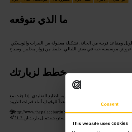
ما الذي تتوقعه
 طويل ومقاعد قريبة من الحانة. تشكيلة معقولة من البيرات والويسكي.
 محليين وسياح.
خطط لزيارتك
البار. اطلب بيرة محلية أو ويسكي لتجربة الطابع التقليدي. إذا جئت مع
Consent
http://www.thepalacebardublin.com/
21 فليت ستريت، تمبل بار، دبلن 2، D02 H950، أيرلندا
This website uses cookies