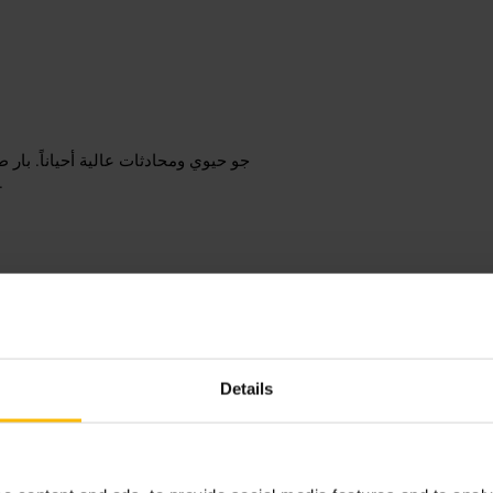
جو حيوي ومحادثات عالية أحياناً. بار
عروض موسيقية حية في بعض الليالي. خليط من زوار
توجّه مبكراً إذا تبي مقعد قرب 
أصدقاء، اختر زاوية للطاولة لتسهيل الحديث. كن مستعداً للوقوف أثناء فترات الذروة.
Details