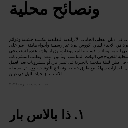
ونصائح محلية
 في دبلن. يغطي الحانات الأيرلندية التقليدية بتكسية خشبية وقوائم
رة في الأحياء لتناول كؤوس بيرة غير رسمية وأجواء هادئة. اعثر على
قى الحية، وحانات فسيحة للمجموعات، وزوايا هادئة عندما ترغب في
لمحلية للخروج في الوقت المناسب، وتأمين مقعد، وطلب المشروبات
في دبلن لليلة مفعمة بالحيوية في تمبل بار، أو لمشروبات بعد العمل
يل الخيارات سهلةً، مع طرق عملية، ونصائح للتوقيت، ووسائل بسيطة
للاستمتاع بحياة الليل في دبلن.
تم التحديث
١٠ يونيو ٢٠٢٦
ذا بالاس بار