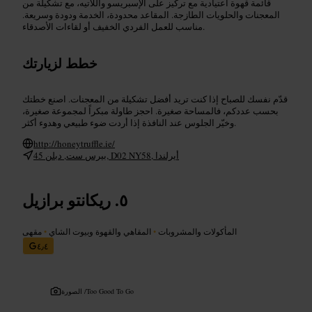
قائمة قهوة اعتيادية مع تركيز على الإسبريسو واللاتيه، مع تشكيلة من
المعجنات والحلويات الطازجة. المقاعد محدودة، الخدمة ودودة وسريعة.
مناسب للعمل الفردي الخفيف أو لقاءات الأصدقاء.
خطط لزيارتك
قدّم نفسك للصباح إذا كنت تريد أفضل تشكيلة من المعجنات. اصنع خطتك
بحسب عددكم، فالمساحة صغيرة. احجز طاولة مبكراً لمجموعة صغيرة،
وخيّر الجلوس عند النافذة إذا أردت ضوء طبيعي وهدوء أكثر.
http://honeytruffle.ie/
45 بيرس ست, دبلن, D02 NY58, أيرلندا
ريكانتو برازيل
المأكولات والمشروبات
•
المقاهي والقهوة وبيوت الشاي
•
مقهى
٤٫٤
Too Good To Go
الصورة /