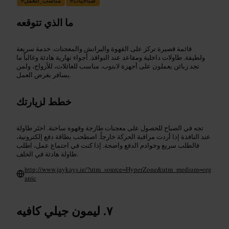
ما الذي تتوقعه
قائمة قصيرة تركز على القهوة والبرانش والمعجنات. خدمة سريعة
ولطيفة. طاولات داخلية ومقاعد عند النوافذ. أجواء نهارية هادئة وغالباً ما
تجد زبائن يعملون على أجهزة لابتوب. مناسب للعائلات، للأزواج، ولمن
يسافر بغرض العمل.
خطط لزيارتك
تجه في الصباح للحصول على معجنات طازجة وقهوة ساخنة. اختَر طاولة
عند النافذة إذا أردت مراقبة الحركة خارجاً. اصطحب بطاقة دفع إلكترونية،
فالطلب سريع وخوادم الدفع واضحة. إذا كنت في اجتماع عمل، اطلب
طاولة هادئة في الخلف.
http://www.jaykays.ie/?utm_source=HyperZone&utm_medium=org
anic
ليمون جيلي كافيه