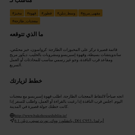
مقهى_مريح
#
وسط_دبلن
#
فطور
#
قهوة
#
مخبز
#
معجنات_طازجة
#
ما الذي تتوقعه
قائمة قصيرة تركز على المخبوزات الطازجة: كرواسون، خبز محمّص،
ساندويتشات بسيطة، وقهوة إسبريسو ومشروبات بالحليب. ديكور مريح
ومقاعد قرب النافذة، وجو غير رسمي مناسب للمحادثات أو العمل
السريع.
خطط لزيارتك
اتجه صباحاً لالتقاط المعجنات الطازجة، اطلب قهوة إسبريسو مع معجنات
اليوم. اجلس قرب النافذة إذا رغبت بالقراءة أو العمل، واطلب للسفر إذا
كانت خطتك جولة قصيرة في المدينة.
http://www.bakehousedublin.ie/
6 باتشلورز ووك، نورث سيتي، دبلن 1، D01 C953، أيرلندا