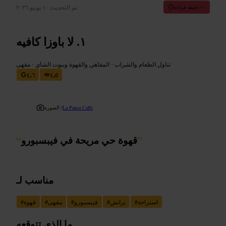
تم التحديث
١٠ يونيو ٢٠٢٦
١٠ دقيقة قراءة
لا باوزا كافيه
تناول الطعام والشراب
•
المقاهي والقهوة وبيوت الشاي
•
مقهى
٤٫٦
٤٫٥
La Pausa Caffe
الصورة /
”
قهوة حي مريحة في فيبسبورو
“
مناسب لـ
استراحة
#
برانش
#
فيبسبورو
#
مقهى
#
قهوة
#
ما الذي تتوقعه