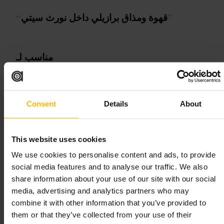
”
قهوة ومذاق برازيلي داخل نورث سيتي
“
مناسب لـ
استراحة
#
دبلن
#
نورث_سيتي
#
مذاق_برازيلي
#
مقهى
#
قهوة
#
ما الذي تتوقعه
Consent
Details
About
قائمة تركز على القهوة والمختصرات، نكهات برازيليّة واضحة، وخيار
جلوس مريح داخل المقهى. الخدمة مباشرة وغير معقّدة، الأجواء غير
This website uses cookies
رسمية وتناسب مجموعات صغيرة وأفراداً.
We use cookies to personalise content and ads, to provide
خطط لزيارتك
social media features and to analyse our traffic. We also
share information about your use of our site with our social
media, advertising and analytics partners who may
ابدأ يومك بكوب قهوة سريع قبل التجول في الحي، أو تعال بعد الظهر
combine it with other information that you’ve provided to
للاجتماع مع صديق. إذا أردت عملًا قصيرًا، اختر طاولة قرب النوافذ
للإنترنت والضوء الطبيعي. ارتدِ حذاء مريح لو كنت ستكمل المشي بعد
them or that they’ve collected from your use of their
القهوة.