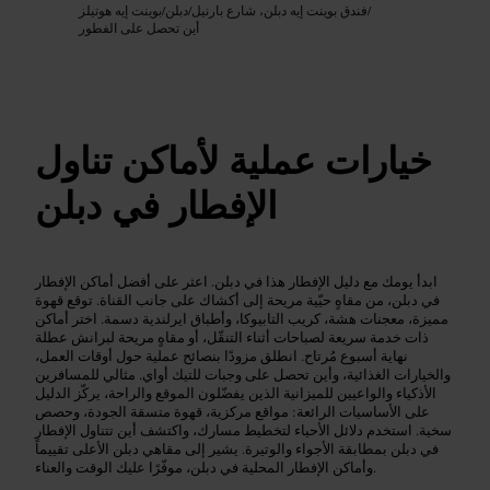
/
فندق بوينت إيه دبلن، شارع بارنيل
/
دبلن
/
بوينت إيه هوتيلز
أين تحصل على الفطور
خيارات عملية لأماكن تناول
الإفطار في دبلن
ابدأ يومك مع دليل الإفطار هذا في دبلن. اعثر على أفضل أماكن الإفطار
في دبلن، من مقاهٍ حيّية مريحة إلى أكشاك على جانب القناة. توقع قهوة
مميزة، معجنات هشة، كريب التابيوكا، وأطباق ايرلندية دسمة. اختر أماكن
ذات خدمة سريعة لصباحات أثناء التنقّل، أو مقاهٍ مريحة لبرانش عطلة
نهاية أسبوع مُرتاح. انطلق مزودًا بنصائح عملية حول أوقات العمل،
والخيارات الغذائية، وأين تحصل على وجبات للتيك أواي. مثالي للمسافرين
الأذكياء والواعيين للميزانية الذين يفضّلون الموقع والراحة، يركّز الدليل
على الأساسيات الرائعة: مواقع مركزية، قهوة متسقة الجودة، وحصص
سخية. استخدم دلائل الأحياء لتخطيط مسارك، واكتشف أين تتناول الإفطار
في دبلن بمطابقة الأجواء والوتيرة. يشير إلى مقاهي دبلن الأعلى تقييماً
وأماكن الإفطار المحلية في دبلن، موفّرًا عليك الوقت والعناء.