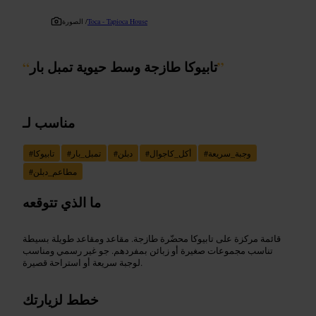
Toca - Tapioca House
الصورة /
”
تابيوكا طازجة وسط حيوية تمبل بار
“
مناسب لـ
وجبة_سريعة
#
أكل_كاجوال
#
دبلن
#
تمبل_بار
#
تابيوكا
#
مطاعم_دبلن
#
ما الذي تتوقعه
قائمة مركزة على تابيوكا محضّرة طازجة. مقاعد ومقاعد طويلة بسيطة
تناسب مجموعات صغيرة أو زبائن بمفردهم. جو غير رسمي ومناسب
لوجبة سريعة أو استراحة قصيرة.
خطط لزيارتك