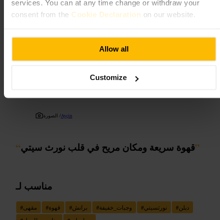
services. You can at any time change or withdraw your
https://www.instagram.com/recantobrazil/
consent from the
Cookie Declaration
on our website.
79a تالبوت ستريت، نورث سيتي، دبلن 1، D01 W9W2، أيرلندا
جاي كايز كافيه
Allow all
﷼﷼
•
الطعام والشراب
•
مطعم
Customize
٤٫٧
٥
Ayçin
الصورة /
”
قهوة سريعة ومكان مريح في قلب نورث سيتي
“
مناسب لـ
دبلن
#
نورثسيتي
#
وجبات_خفيفة
#
برانش
#
قهوة
#
مقهى
#
صباحيات
#
مناسب_للعمل
#