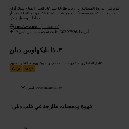
قدّم قبل الذروة المسائية إذا أردت طاولة بسرعة. الخيار المتاح للتيك أواي
مناسب إذا كنت مستعجلاً. للمجموعات الكبيرة تأكد من إمكانيّة الحجز أو
خطط للوصول مبكراً.
http://www.tocatapioca.com/
49 فليت ست، تمبل بار، دبلن، D02 XW26، أيرلندا
ذا بايكهاوس دبلن
تناول الطعام والمشروبات
•
المقاهي والقهوة وبيوت الشاي
•
مقهى
٤٫٥
٤٫٦
www.pointahotels.com
الصورة /
”
قهوة ومعجنات طازجة في قلب دبلن
“
مناسب لـ