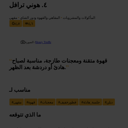
هوني ترافل
المأكولات والمشروبات
•
المقاهي والقهوة ودور الشاي
•
مقهى
٤٫٧
٤٫٦
Honey Truffle
الصورة /
قهوة متقنة ومعجنات طازجة، مناسبة لصباح
“
”
هادئ أو دردشة بعد الظهر.
مناسب لـ
دبلن
#
جلسة_هادئة
#
فطورخفيف
#
معجنات
#
قهوة
#
مقهى
#
ما الذي تتوقعه