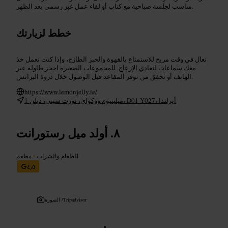
مناسب لجلسة صباحية مع كتاب أو لقاء عمل غير رسمي بعد الظهر.
خطط لزيارتك
تعال في وقت مريح للاستمتاع بالقهوة والخبز الطازج، وإذا كنت تعمل خذ
معك سماعات لتفادي الإزعاج. للمجموعات الصغيرة احجز طاولة عبر
الهاتف أو تحقق من توفر المقاعد قبل الوصول خلال ذروة البرانش.
https://www.lemonjelly.ie/
ميلينيوم ووكواي، نورث سيتي، دبلن 1، D01 Y027، أيرلندا
أولد ميل رستورانت
الطعام والشراب
•
مطعم
٤٫٥
Tripadvisor
الصورة /