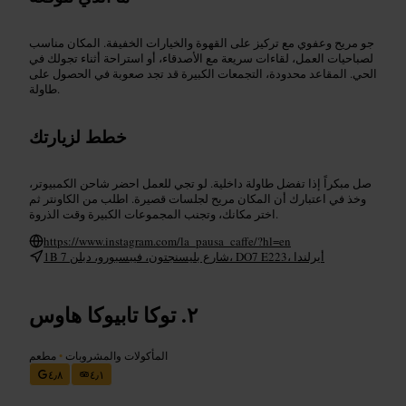
جو مريح وعفوي مع تركيز على القهوة والخيارات الخفيفة. المكان مناسب
لصباحيات العمل، لقاءات سريعة مع الأصدقاء، أو استراحة أثناء تجولك في
الحي. المقاعد محدودة، التجمعات الكبيرة قد تجد صعوبة في الحصول على
طاولة.
خطط لزيارتك
صل مبكراً إذا تفضل طاولة داخلية. لو تجي للعمل احضر شاحن الكمبيوتر،
وخذ في اعتبارك أن المكان مريح لجلسات قصيرة. اطلب من الكاونتر ثم
اختر مكانك، وتجنب المجموعات الكبيرة وقت الذروة.
https://www.instagram.com/la_pausa_caffe/?hl=en
1B شارع بليسنجتون، فيبسبورو، دبلن 7، DO7 E223، أيرلندا
توكا تابيوكا هاوس
المأكولات والمشروبات
•
مطعم
٤٫٨
٤٫١