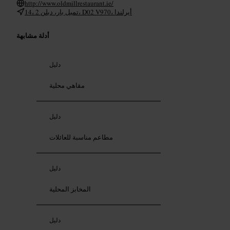
http://www.oldmillrestaurant.ie/
14، تمبل بار، دبلن 2، D02 V970، أيرلندا
أدلة مشابهة
دليل
مقاهي محلية
دليل
مطاعم مناسبة للعائلات
دليل
المخابز المحلية
دليل