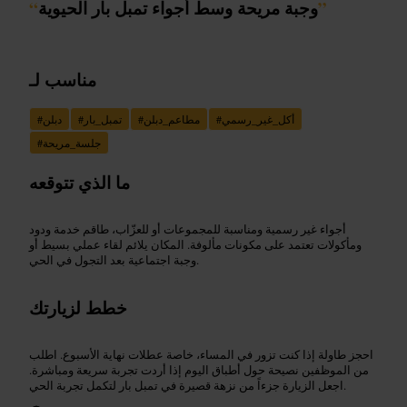
”
وجبة مريحة وسط أجواء تمبل بار الحيوية
“
مناسب لـ
أكل_غير_رسمي
#
مطاعم_دبلن
#
تمبل_بار
#
دبلن
#
جلسة_مريحة
#
ما الذي تتوقعه
أجواء غير رسمية ومناسبة للمجموعات أو للعزّاب، طاقم خدمة ودود
ومأكولات تعتمد على مكونات مألوفة. المكان يلائم لقاء عملي بسيط أو
وجبة اجتماعية بعد التجول في الحي.
خطط لزيارتك
احجز طاولة إذا كنت تزور في المساء، خاصة عطلات نهاية الأسبوع. اطلب
من الموظفين نصيحة حول أطباق اليوم إذا أردت تجربة سريعة ومباشرة.
اجعل الزيارة جزءاً من نزهة قصيرة في تمبل بار لتكمل تجربة الحي.