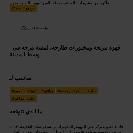
المأكولات والمشروبات
•
المقاهي ومحلات القهوة وبيوت الشاي
•
مقهى
٤٫٦
٤٫٥
Mindtrip
الصورة /
قهوة مريحة ومخبوزات طازجة، لمسة مرحة في
“
”
وسط المدينة
مناسب لـ
دبلن
#
مأكولات_خفيفة
#
برانش
#
قهوة
#
مقهى
#
جلسة_صباحية
#
ما الذي تتوقعه
قائمة قصيرة تركز على القهوة والمخبوزات والسندويشات الخفيفة، خدمة
سريعة وعفوية، ومقاعد تناسب أفراد العمل أو مجموعات صغيرة. المكان