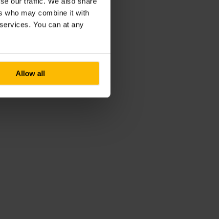
se our traffic. We also share
ers who may combine it with
r services. You can at any
Allow all