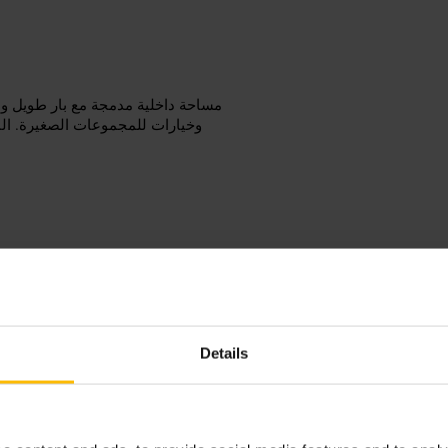
مساحة داخلية مدمجة مع بار طويل ومقا
وخيارات للمجموعات الصغيرة. ال
تعال مع مجموعة صغيرة أو بمفردك، 
اطلب مكان مسبقًا إن أمكن. ارتدِ مل
Details