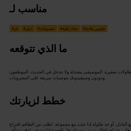
مناسب لـ
جلوس_هادئ
#
حياة_ليلية
#
مشروبات
#
دبلن
#
بار
#
ما الذي تتوقعه
وطاولات صغيرة. الموسيقى معتدلة ولا تتدخل في الحديث. الموظفون
ودودون وسيفيدونك بتوصيات سريعة على المشروبات.
خطط لزيارتك
ع النادل، أو خذ طاولة إذا جئت مع مجموعة. اطلب من الطاقم اقتراح