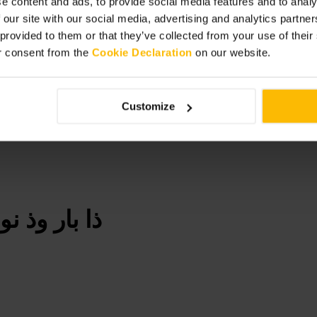
e content and ads, to provide social media features and to analy
 our site with our social media, advertising and analytics partn
 provided to them or that they’ve collected from your use of thei
r consent from the
Cookie Declaration
on our website.
Customize
ذا بار وذ 