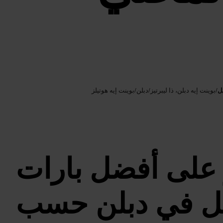
Google AI
الصورة /
ل
/
بوينت إيه دبلن، ذا ليبرتيز
/
دبلن
/
بوينت إيه هوتيلز
 على أفضل بارات
يل في دبلن حسب