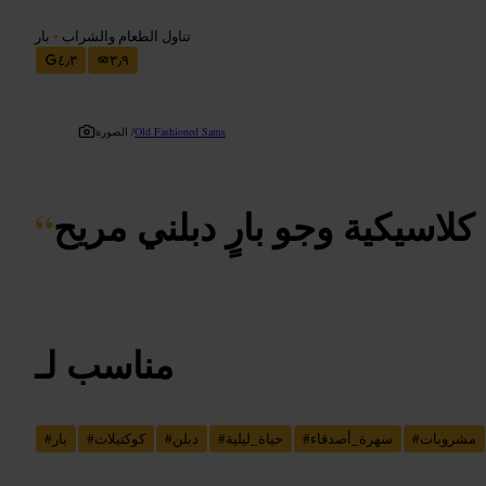
تناول الطعام والشراب
•
بار
٤٫٣
٣٫٩
Old Fashioned Sams
الصورة /
كلاسيكية وجو بارٍ دبلني مريح
“
مناسب لـ
مشروبات
#
سهرة_أصدقاء
#
حياة_ليلية
#
دبلن
#
كوكتيلات
#
بار
#