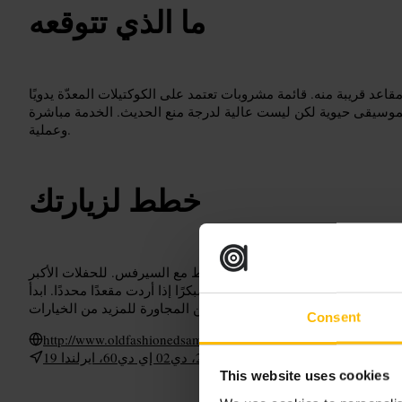
ما الذي تتوقعه
عد قريبة منه. قائمة مشروبات تعتمد على الكوكتيلات المعدّة يدويًا
موسيقى حيوية لكن ليست عالية لدرجة منع الحديث. الخدمة مباشرة
وعملية.
خطط لزيارتك
استهدف المقاعد قرب البار للانخراط مع السيرفس. للحفلات الأكبر
ابس كاجوال ذكية، وخطط للوصول مبكرًا إذا أردت مقعدًا محددًا. ابدأ
السهرة هنا ثم اتجه للأماكن المجاورة للمزيد من الخيارات.
Consent
http://www.oldfashionedsams.ie/
19 مونتاجيو ست، ساينت كيفنز، دوبلن 2، دي02 إي دي60، ايرلندا
This website uses cookies