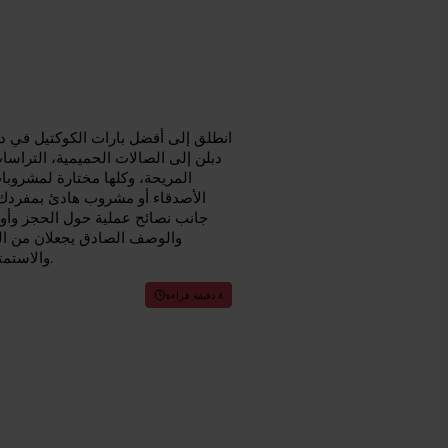
انطلق إلى أفضل بارات الكوكتيل في دبل
دبلن إلى الصالات الحميمية، التراس
المريحة، وكلها مختارة لمشروبات
الأصدقاء أو مشروب هادئ بمفردك. نُ
جانب نصائح عملية حول الحجز وأوق
والوصف الصادق يجعلان من الس
والاستمتاع بمشروبات ممتازة، والاستفادة القصوى من دبلن بعد حلول الظلام.
٨ دقيقة قراءة