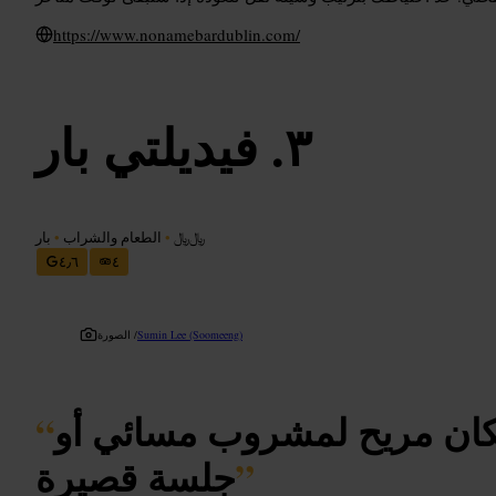
https://www.nonamebardublin.com/
فيديلتي بار
﷼﷼
•
الطعام والشراب
•
بار
٤٫٦
٤
Sumin Lee (Soomeeng)
الصورة /
 مكان مريح لمشروب مسائي أو
“
”
جلسة قصيرة