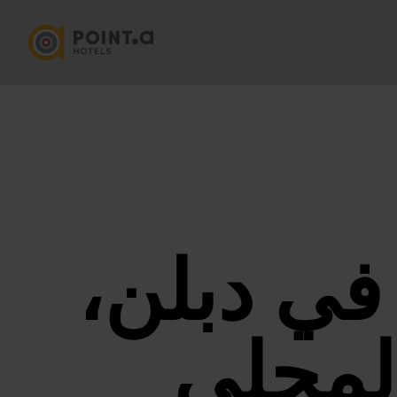
في دبلن،
المحلي