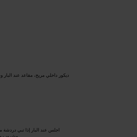
ديكور داخلي مريح، مقاعد عند البار 
اجلس عند البار إذا تبي دردشة م
مشروب محلي. خذ احتياطك بترتيب وسيلة نقل للعودة إذا ستبقى لوقت متأخر.