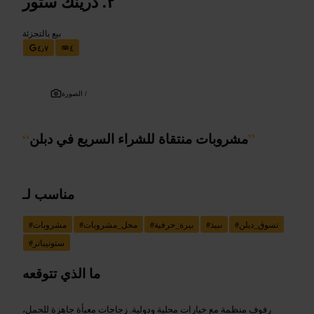
درينك ستور
بيع بالتجزئة
٤٫٧
٤
الصورة /
”
مشروبات منتقاة للشراء السريع في دبلن
“
مناسب لـ
تسوق_دبلن
#
نبيذ
#
بيرة_حرفية
#
محل_مشروبات
#
مشروبات
#
ستونيباتر
#
ما الذي تتوقعه
رفوف منظمة مع خيارات محلية ودولية. زجاجات معبأة جاهزة للحمل،