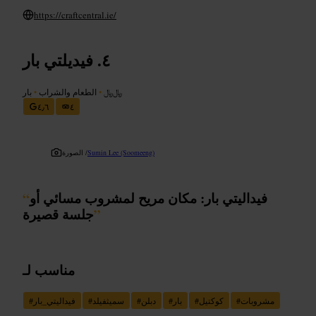
https://craftcentral.ie/
فيديلتي بار
﷼﷼
•
الطعام والشراب
•
بار
٤٫٦
٤
Sumin Lee (Soomeeng)
الصورة /
فيداليتي بار: مكان مريح لمشروب مسائي أو
“
”
جلسة قصيرة
مناسب لـ
مشروبات
#
كوكتيل
#
بار
#
دبلن
#
سميثفيلد
#
فيداليتي_بار
#