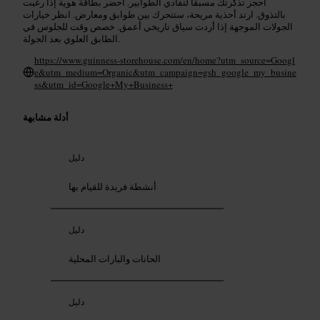
احجز تذكرتك مسبقًا لتفادي الطوابير. احضر بطاقة هوية إذا رغبت
بالتذوق. ارتد أحذية مريحة، ستتحرك بين طوابق ومعارض. انظر خيارات
الجولات الموجهة إذا أردت سياق تاريخي أعمق. خصص وقت للجلوس في
الطابق العلوي بعد الجولة.
https://www.guinness-storehouse.com/en/home?utm_source=Googl
e&utm_medium=Organic&utm_campaign=gsh_google_my_busine
ss&utm_id=Google+My+Business+
أدلة مشابهة
دليل
أنشطة فريدة للقيام بها
دليل
الحانات والبارات المحلية
دليل