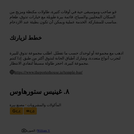
جَو صاخب وموسيقى حية في أوقات كثيرة، طاولات مكتظة ومزيج من
السكان المحليين والسياح، قائمة بيرة طويلة مع خيارات تذوق، طعام
مناسب للمشاركة. الخدمة عملية ويمكن أن تكون بطيئة عند الازدحام.
خطط لزيارتك
اذهب مع مجموعة أو لوحدك حسب ما تفضّل. اطلب مجموعة تذوق للبيرة
لتجرب أنواع متعددة، وشارك أطباق الحانة لتذوق أكثر من طبق. إذا كنتم
مجموعة كبيرة، احجز طاولة مسبقاً لتفادي الانتظار.
https://www.theporterhouse.ie/temple-bar/
غينيس ستورهاوس
المأكولات والمشروبات
•
مصنع بيرة
٤٫٤
٤٫٥
William V
الصورة /