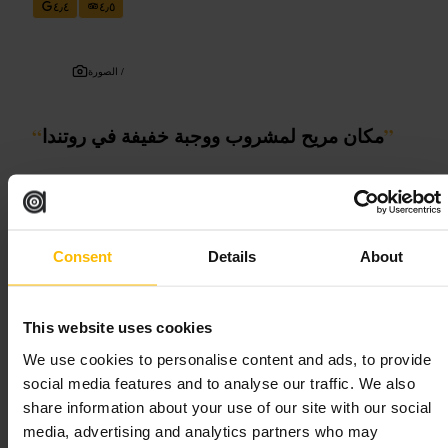
٤٫٤
٤٫٥
الصورة /
”
مكان مريح لمشروب ووجبة خفيفة في روتندا
“
مناسب لـ
Consent
Details
About
قهوة
#
طعام_غير_رسمي
#
مشروبات
#
دبلن
#
روتندا
#
خدمة_ودية
#
مناسب_للمجموعات
#
ما الذي تتوقعه
This website uses cookies
We use cookies to personalise content and ads, to provide
قائمة قصيرة من الأطباق المريحة مثل أطباق المشاركة والبرغر، وقائمة
social media features and to analyse our traffic. We also
مشروبات تضم قهوة، بيرة محلية، وكوكتيلات بسيطة. الديكور عملي
share information about your use of our site with our social
ومريح، طاولات عادية ومقاعد على البار للجلوس السريع. المكان مناسب
لموعد مسائي هادئ أو لقضاء وقت مع الأصدقاء بعد العمل.
media, advertising and analytics partners who may