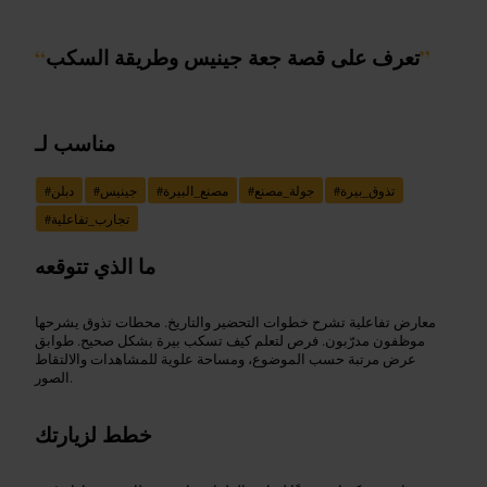
”
تعرف على قصة جعة جينيس وطريقة السكب
“
مناسب لـ
تذوق_بيرة
#
جولة_مصنع
#
مصنع_البيرة
#
جينيس
#
دبلن
#
تجارب_تفاعلية
#
ما الذي تتوقعه
معارض تفاعلية تشرح خطوات التحضير والتاريخ. محطات تذوق يشرحها
موظفون مدرّبون. فرص لتعلم كيف تسكب بيرة بشكل صحيح. طوابق
عرض مرتبة حسب الموضوع، ومساحة علوية للمشاهدات والالتقاط
الصور.
خطط لزيارتك