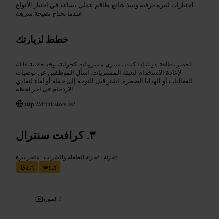
اختيارات لبيرة حرفية ونبيذ شائع. طاقم عملي يساعد في اختيار الأنواع
عندما تحتاج نصيحة سريعة.
خطط لزيارتك
احضر بطاقة هوية إذا كنت تشتري مشروبات كحولية، وخذ حقيبة قابلة
لإعادة الاستخدام لتعبئة المشتريات. اسأل الموظفين عن توصيات
للفعاليات أو الهدايا الصغيرة. اشترِ قبل التوجه إلى حفلة أو لقاء لتفادي
الازدحام في آخر لحظة.
http://drinkstore.ie/
كرافت سنترال
تجزئة
•
تجزئة الطعام والشراب
•
متجر بيرة
٤٫٦
٤٫٥
الصورة /