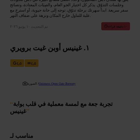
وجلسات التذوّق. يذكر كل اختيار الجو العام، والصِبَات المعتادة، ونصائح
سفر سريعة. ابدأ سهرتك برحلة تذوّق، توجه إلى حانة حيوية، أو استرخِ مع
علبة للتناول خارج المكان ونزهة على ضفاف النهر.
تم التحديث
١٠ يونيو ٢٠٢٦
١٠ دقيقة قراءة
غينيس أوبن غيت برويري
٤٫٥
٤٫٥
Guinness Open Gate Brewery
الصورة /
تجربة جعة مع لمسة معملية في قلب بوابة
“
”
غينيس
مناسب لـ