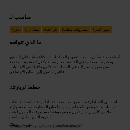
مناسب لـ
سهر_ليلي
#
مشروبات_محلية
#
بار_جعة
#
تمبل_بار
#
دبلن
#
ما الذي تتوقعه
أجواء حيوية ومكان يناسب السهر والمحادثات. تشكيلة جعات على الصنبور
ومشروبات مختارة في القائمة. طعام بسيط يكمّل المشروب، وخدمة
سريعة وودية من الطاقم. المساحة قد تكون مكتظة في الأمسيات،
فالتجربة تميل إلى الطابع الاجتماعي.
خطط لزيارتك
اتجه إلى البار إذا رغبت بتذوق جعات مختلفة، اجلس عند المنضدة لطلب
توصيات مباشرة من الموظفين. جرب أطباق المشاركة مع الجعة، وارتدِ
ملابس كاجوال. حين تكون مع مجموعة، احسب وقت الوصول لوقت
الذروة لتأمين مكان مناسب.
https://galwaybaybrewery.com/beertemple/