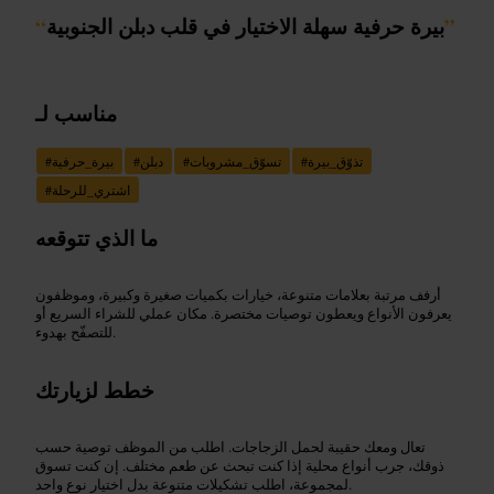
”
بيرة حرفية سهلة الاختيار في قلب دبلن الجنوبية
“
مناسب لـ
تذوّق_بيرة
#
تسوّق_مشروبات
#
دبلن
#
بيرة_حرفية
#
اشتري_للرحلة
#
ما الذي تتوقعه
أرفف مرتبة بعلامات متنوعة، خيارات بكميات صغيرة وكبيرة، وموظفون
يعرفون الأنواع ويعطون توصيات مختصرة. مكان عملي للشراء السريع أو
للتصفّح بهدوء.
خطط لزيارتك
تعال ومعك حقيبة لحمل الزجاجات. اطلب من الموظف توصية حسب
ذوقك، جرب أنواع محلية إذا كنت تبحث عن طعم مختلف. إن كنت تسوق
لمجموعة، اطلب تشكيلات متنوعة بدل اختيار نوع واحد.