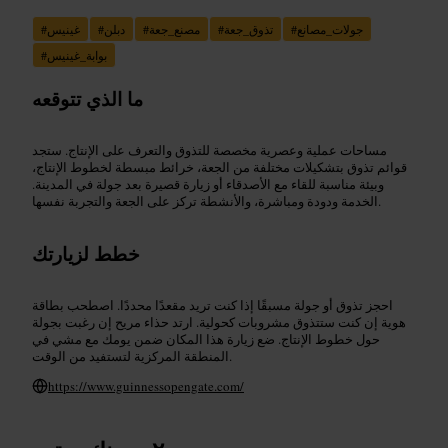
جولات_مصانع
#
تذوق_جعة
#
مصنع_جعة
#
دبلن
#
غينيس
#
بوابة_غينيس
#
ما الذي تتوقعه
مساحات عملية وعصرية مخصصة للتذوق والتعرف على الإنتاج. ستجد
قوائم تذوق بتشكيلات مختلفة من الجعة، خرائط مبسطة لخطوط الإنتاج،
وبيئة مناسبة للقاء مع الأصدقاء أو زيارة قصيرة بعد جولة في المدينة.
الخدمة ودودة ومباشرة، والأنشطة تركز على الجعة والتجربة نفسها.
خطط لزيارتك
احجز تذوق أو جولة مسبقًا إذا كنت تريد مقعدًا محددًا. اصطحب بطاقة
هوية إن كنت ستتذوق مشروبات كحولية. ارتد حذاء مريح إن رغبت بجولة
حول خطوط الإنتاج. ضع زيارة هذا المكان ضمن يومك مع مشي في
المنطقة المركزية لتستفيد من الوقت.
https://www.guinnessopengate.com/