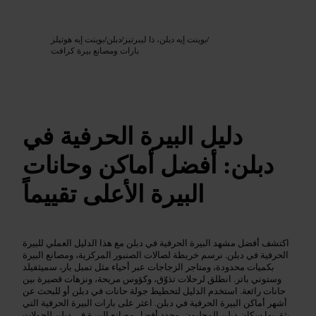
Google AI
الصورة /
/
بوينت إيه دبلن، ذا ليبرتيز
/
دبلن
/
بوينت إيه هوتيلز
بارات ومصانع بيرة كرافت
دليل البيرة الحرفية في
دبلن: أفضل أماكن وحانات
البيرة الأعلى تقييماً
اكتشف أفضل مشهد البيرة الحرفية في دبلن مع هذا الدليل العملي للبيرة
الحرفية في دبلن. نرسم خريطة لصالات الصنبور المركزية، ومصانع البيرة
بكميات محدودة، ومتاجر الزجاجات عبر أحياء مثل تمبل بار، سميثفيلد
وستوني باتر. انطلق لرحلات تذوّق، وكؤوس مريحة، ونزهات قصيرة بين
حانات رائعة. استخدم الدليل لتخطيط جولة حانات في دبلن أو للبحث عن
أشهر أماكن البيرة الحرفية في دبلن. اعثر على بارات البيرة الحرفية التي
يثق بها سكان دبلن المحليون، وحدد أفضل مصانع البيرة في دبلن للجولات