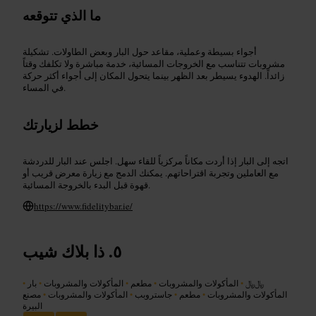
ما الذي تتوقعه
أجواء بسيطة وعملية، مقاعد حول البار وبعض الطاولات. تشكيلة
مشروبات تتناسب مع الخروجات المسائية، خدمة مباشرة ولا تكلفك وقتاً
زائداً. الهدوء يسيطر بعد الظهر بينما يتحول المكان إلى أجواء أكثر حركة
في المساء.
خطط لزيارتك
اتجه إلى البار إذا أردت مكاناً مركزياً للقاء سهل. اجلس عند البار للدردشة
مع العاملين وتجربة اقتراحاتهم. يمكنك الدمج مع زيارة معرض قريب أو
قهوة قبل البدء بالخروجة المسائية.
https://www.fidelitybar.ie/
ذا بلاك شيب
﷼﷼
•
المأكولات والمشروبات
•
مطعم
•
المأكولات والمشروبات
•
بار
•
المأكولات والمشروبات
•
مطعم
•
جاستروبب
•
المأكولات والمشروبات
•
مصنع
البيرة