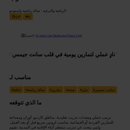
الرياضة والترفيه
•
صالة رياضية واستوديو
٤٫٣
٤
St James Gate Health and Fitness Club
الصورة /
”
نادٍ عملي لتمارين يومية في قلب سانت جيمس
“
مناسب لـ
سانت_جيمس
#
دبلن
#
صحة
#
تمارين
#
صالة_رياضة
#
لياقة
#
ما الذي تتوقعه
ترتيب عملي ومعدات تدريب تقليدية: مناطق كارديو، أوزان ومساحة
للتمارين الفردية أو الجماعية. مناسب لروتين سريع قبل أو بعد العمل،
ولمن يبحث عن تدريب منتظم أثناء الإقامة في المدينة. تقييم