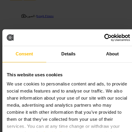
Iveagh Fitness
الصورة /
”
نقطة انطلاق سريعة لروتين اللياقة في دبلن 8
“
Consent
Details
About
مناسب لـ
صحة
#
تمارين
#
تدريب
#
دبلن
#
نادي_رياضي
#
لياقة
#
This website uses cookies
ما الذي تتوقعه
We use cookies to personalise content and ads, to provide
social media features and to analyse our traffic. We also
share information about your use of our site with our social
مكان عملي ومركزي يقدّم أساسيات التدريب: منطقة أوزان، معدات
قلبية، واستوديو لحصص يمكن أن تكون متاحة. الأجواء حضرية وعملية،
media, advertising and analytics partners who may
والخدمة موجهة للمستخدمين اليوميين والزوار القصيرين.
combine it with other information that you’ve provided to
them or that they’ve collected from your use of their
خطط لزيارتك
services. You can at any time change or withdraw your