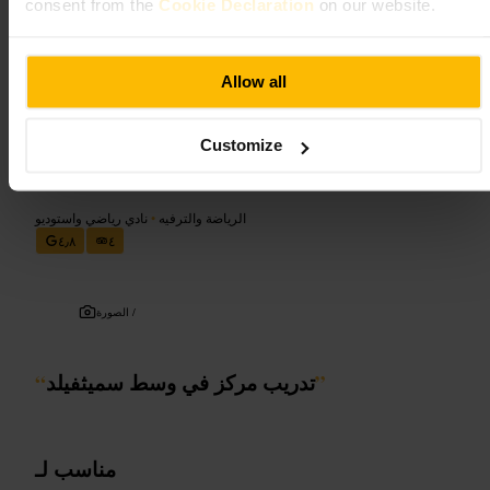
consent from the
Cookie Declaration
on our website.
تحقق من جدول الحصص قبل الزيارة وحجز مكان إذا لزم. احضر منشفة
وزجاجة ماء وبطاقة هوية. ارتدِ ملابس ومستلزمات مناسبة، وواظب على
الوصول قبل بداية الحصة ببضع دقائق.
Allow all
http://www.iveaghfitness.ie/
Customize
ليفت ترينينج ستوديوز
الرياضة والترفيه
•
نادي رياضي واستوديو
٤٫٨
٤
الصورة /
”
تدريب مركز في وسط سميثفيلد
“
مناسب لـ