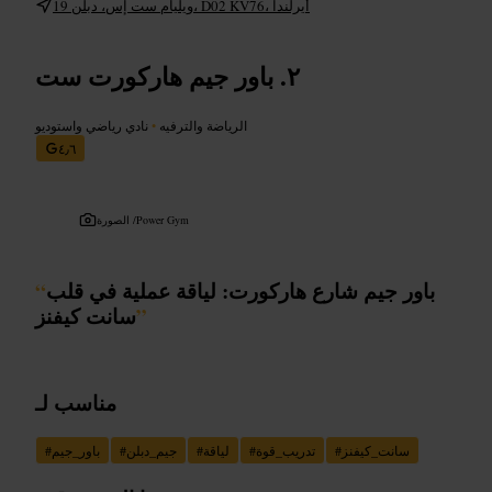
19 ويليام ست إس، دبلن، D02 KV76، أيرلندا
باور جيم هاركورت ست
الرياضة والترفيه
•
نادي رياضي واستوديو
٤٫٦
Power Gym
الصورة /
باور جيم شارع هاركورت: لياقة عملية في قلب
“
”
سانت كيفنز
مناسب لـ
سانت_كيفنز
#
تدريب_قوة
#
لياقة
#
جيم_دبلن
#
باور_جيم
#