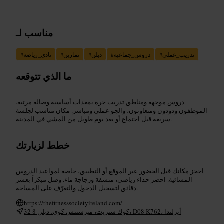
مناسب لـ
تدريب_عملي
#
دروس_جماعية
#
دبلن
#
تمارين
#
نادي_رياضة
#
ما الذي تتوقعه
دروس موجهة ومناطق تدريب حرة بمعدات أساسية وصالة مرتبة.
الموظفون ودودون ومتعاونون، والجو عملي ومباشر. مكان مناسب لجلسة
سريعة قبل اجتماع أو بعد يوم طويل من المشي في المدينة.
خطط لزيارتك
احجز مكانك قبل الحضور عبر الموقع أو التطبيق، خاصة لمواعيد الدروس
المسائية. احضر حذاء رياضي، منشفة وزجاجة ماء. وصل مبكراً بعشر
دقائق لتسجيل الدخول والتعرّف على المساحة.
https://thefitnesssocietyireland.com/
32 كوك ستريت، ميرشنتس كوي، دبلن 8، D08 K762، أيرلندا