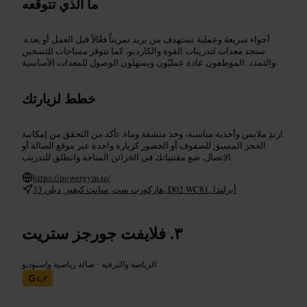
ما الذي تتوقعه
أجواء سريعة وعملية تستهدف من يريد تمريناً فعّالاً قبل العمل أو بعده.
ستجد معدات لتدريبات القوة والكارديو، كما تتوفر مساحات للتسخين
والتمدد. الموظفون عادة عمليّون ويسهلون الوصول للمعدات الأساسية.
خطط لزيارتك
ارتدِ ملابس وأحذية مناسبة، وخذ منشفة وماء. تأكد من التحقق من إمكانية
الحجز المسبق للصفوف أو الحضور كزيارة واحدة عبر موقع الصالة أو
الاتصال. ضع مقتنياتك في الخزائن المتاحة وانطلق للتدريب.
https://powergym.ie/
33 هاركورت ست, سانت كيفنز, دبلن, D02 WC81, أيرلندا
فلايفت جورجز ستريت
الرياضة والترفيه
•
صالة رياضية واستوديو
٤٫٢