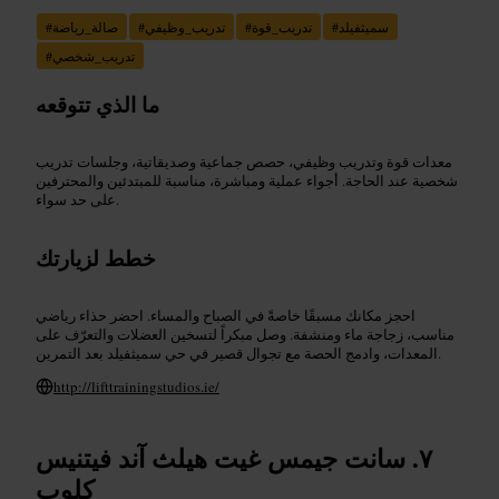
سميثفيلد
#
تدريب_قوة
#
تدريب_وظيفي
#
صالة_رياضة
#
تدريب_شخصي
#
ما الذي تتوقعه
معدات قوة وتدريب وظيفي، حصص جماعية وصديقاتية، وجلسات تدريب
شخصية عند الحاجة. أجواء عملية ومباشرة، مناسبة للمبتدئين والمحترفين
على حد سواء.
خطط لزيارتك
احجز مكانك مسبقًا خاصةً في الصباح والمساء. احضر حذاء رياضي
مناسب، زجاجة ماء ومنشفة. وصل مبكراً لتسخين العضلات والتعرّف على
المعدات، وادمج الحصة مع تجوال قصير في حي سميثفيلد بعد التمرين.
http://lifttrainingstudios.ie/
سانت جيمس غيت هيلث آند فيتنيس
كلوب