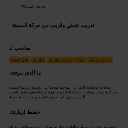
FLYEfit
الصورة /
”
تدريب عملي وقريب من حركة المدينة
“
مناسب لـ
رياضة_سريعة
#
دبلن
#
ستوديو_تمارين
#
تمارين
#
نادي_لياقة
#
ما الذي تتوقعه
مساحة مخصّصة للتمارين الموجهة مع مدرّبين يقودون دروساً قصيرة
ومركّزة. ستجد معدات أساسية للكارديو والقوة، وإيقاع صفّ نشط يناسب
الذين يبحثون عن تمرين فعّال بدل من جلسة طويلة.
خطط لزيارتك
تحقق من توفر دروس أو بطاقات دخول يومية قبل الذهاب، واحجز مكانك