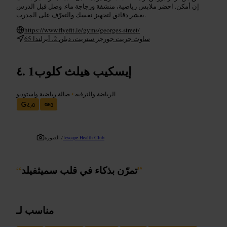
إن أمكن. احضر ملابس رياضية، منشفة وزجاجة ماء. وصل قبل الدرس
بعشر دقائق لتجهيز نفسك والتعرّف على المدرب.
https://www.flyefit.ie/gyms/georges-street/
65 ساوث جريت جورجز ستريت، دبلن 2، أيرلندا
1إيسكيب هيلث كلوب
الرياضة والترفيه
•
صالة رياضية واستوديو
٤٫٥
٥
1escape Health Club
الصورة /
”
تمرّن بذكاء في قلب سميثفيلد
“
مناسب لـ