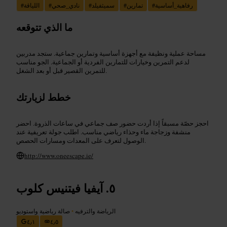
رفاهية_أساسية
#
تمارين
#
سميثفيلد
#
نادي_صحي
#
اللياقة
#
ما الذي تتوقعه
مساحة عملية ونظيفة مع أجهزة أساسية وتمارين جماعية. ستجد مدربين
لدعم التمرين وخيارات للتمارين الفردية أو الجماعية. الجو مناسب
للتمرين القصير قبل أو بعد الشغل.
خطط لزيارتك
احجز حصّة مسبقاً إذا أردت حضور صف جماعي في ساعات الذروة. احضر
منشفة وزجاجة ماء وحذاء رياضي مناسب. اطلب جولة تعريفية عند
الوصول لتعرف على المعدات ومسارات الحصص.
http://www.oneescape.ie/
آيفيا فيتنيس كلوب
الرياضة والترفيه
•
صالة رياضية واستوديو
٤٫١
٤٫٥