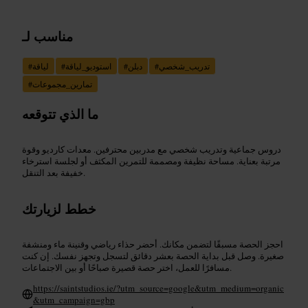
مناسب لـ
تدريب_شخصي
#
دبلن
#
استوديو_لياقة
#
لياقة
#
تمارين_مجموعات
#
ما الذي تتوقعه
دروس جماعية وتدريب شخصي مع مدربين محترفين. معدات كارديو وقوة
مرتبة بعناية. مساحة نظيفة ومصممة للتمرين المكثف أو لجلسة استرخاء
خفيفة بعد التنقل.
خطط لزيارتك
احجز الحصة مسبقًا لتضمن مكانك. أحضر حذاء رياضي وقنينة ماء ومنشفة
صغيرة. وصل قبل بداية الحصة بعشر دقائق لتسجل وتجهز نفسك. إن كنت
مسافرًا للعمل، اختر حصة قصيرة صباحًا أو بين الاجتماعات.
https://saintstudios.ie/?utm_source=google&utm_medium=organic
&utm_campaign=gbp