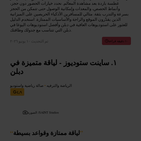
غطسة باردة بعد مشاهدة المعالم. نحدد خيارات الحضور دون حجز،
وأنماط الحصص، والمعدات وإمكانية الوصول حتى تتمكن من الحجز
بسرعة والتدرب بثقة. مثالي للمسافرين الأذكياء الحريصين على الميزانية
الذين يقدّرون الموقع والراحة والأساسيات الممتازة. استخدم الدليل
للعثور على استوديوهات العافية في دبلن وأفضل استوديوهات اليوغا في
دبلن التي تتناسب مع جدولك وطاقتك.
تم التحديث
١٠ يونيو ٢٠٢٦
١٠ دقيقة قراءة
ساينت ستوديوز - لياقة متميزة في
دبلن
الرياضة والترفيه
•
صالة رياضية واستوديو
٤٫٩
SAINT Studios
الصورة /
”
لياقة ممتازة وقواعد بسيطة
“