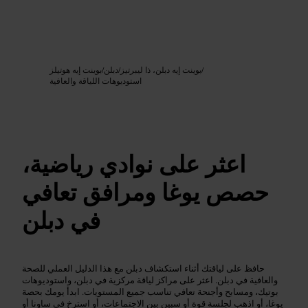
Google AI
الصورة /
/
بوينت إيه دبلن، ذا ليبرتيز
/
دبلن
/
بوينت إيه هوتيلز
استوديوهات اللياقة والعافية
اعثر على نوادي رياضية،
حصص يوغا ومرافق تعافي
في دبلن
حافظ على لياقتك أثناء استكشاف دبلن مع هذا الدليل العملي للصحة
والعافية في دبلن. اعثر على مراكز لياقة مركزية في دبلن، واستوديوهات
بوتيك، ومسابح وأجنحة تعافي تناسب جميع المستويات. ابدأ يومك بحصة
يوغا، أو اذهب لجلسة قوة أو سبين بين الاجتماعات، أو استرخِ في ساونا أو