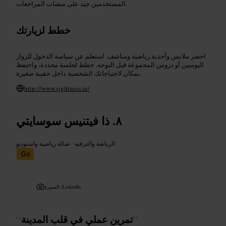
المستخدمين جيد على منصات المراجعات.
خطط لزيارتك
احضر ملابس وأحذية رياضية ومناشف. استعلم عن سياسة الدخول للزوار
اليوميين أو دروس المجموعة قبل التوجه. خطط لجلسة محددة، واحتفظ
بمكان لاحتياجاتك الشخصية داخل حقيبة صغيرة.
http://www.sjgfitness.ie/
ذا فيتنيس سوسايتي
الرياضة والترفيه
•
صالة رياضية واستوديو
٥
LinkedIn
الصورة /
”
تمرين عملي في قلب المدينة
“