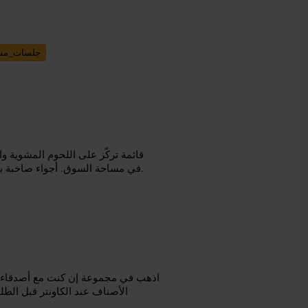
جلسات_مش
قائمة تركّز على اللحوم المشوية 
في مساحة السوق. أجواء صاخبة بعض الأحيان مع رواد يتناولون طعامهم واقفين أو على طاولات قصيرة.
اذهب في مجموعة إن كنت مع أصدقاء أو 
الأصناف عند الكاونتر قبل ال