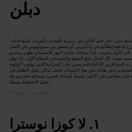
دبلن
سط دبلن. اعثر على أماكن غير رسمية للوجبات الفردية، للمواعدات،
خرج لتدفئة إيطالية في ذا ليبرتيز، أو حصص من سموكهوس في كاسل
ة في كابيل ستريت. ابدأ مساءك بجانب النهر للاستمتاع بطهي بيسترو
 لأمسية موعد. كل اختيار يضع الموقع والقيمة في المقام الأول، لذا توفر
به للمسافرين الأذكياء الحريصين على الميزانية الذين يولون الأولوية
 استخدم دليل طعام دبلن هذا لاكتشاف أفضل أماكن تناول الطعام في
ة إلى مطاعم دبلن الأعلى تقييماً. أوصاف قصيرة ونصائح حجز سريعة
تجعل التخطيط بسيطًا.
تم التحديث
١٠ يونيو ٢٠٢٦
لا كوزا نوسترا