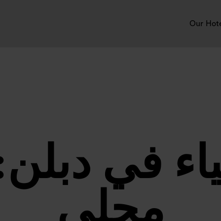
Our Hot
اء في دبلن:
محلي