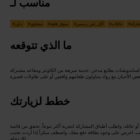
مناسب لـ
اركة
#
عائلات
#
أكل_غير_رسمي
#
سوق_قلعة
#
مشاوي
#
دبلن
#
ما الذي تتوقعه
والساندويشات بطابع مدخن. خدمة سريعة من الكاونتر ومقاعد مشتركة
خطط لزيارتك
عائلة، واطلب أطباق المشاركة لتجربة أكثر تنوعاً. تحقق من قائمة
طلب. احرص على وجود بطاقة دفع معك، واصطف مبكراً إذا أردت تجنب
الازدحام.