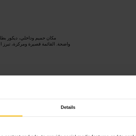
مكان حميم وداخلي، ديكور بطابع
واضحة. القائمة قصيرة ومركزة، تبرز البي
احجز طاولة عبر الموقع أو الهات
متحف غينيس ستورهاوس فالمطعم ض
Details