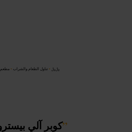
﷼﷼
•
تناول الطعام والشراب
•
مطعم
”
كوبر آلي بيسترو