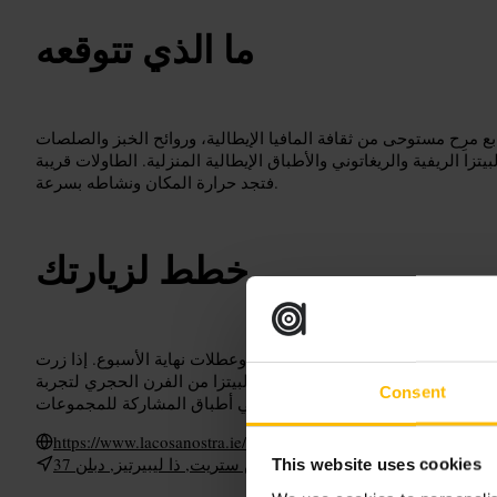
ما الذي تتوقعه
 مرِح مستوحى من ثقافة المافيا الإيطالية، وروائح الخبز والصلصات
تزا الريفية والريغاتوني والأطباق الإيطالية المنزلية. الطاولات قريبة
فتجد حرارة المكان ونشاطه بسرعة.
خطط لزيارتك
ف لتفادي الانتظار، خاصة في المساء وعطلات نهاية الأسبوع. إذا زرت
من مسافة مشي مناسبة. اطلب البيتزا من الفرن الحجري لتجربة
Consent
أصيلة، وفكر في أطباق المشاركة للمجموعات.
https://www.lacosanostra.ie/
37 توماس ستريت, ذا ليبيرتيز, دبلن, D08 A319, أيرلندا
This website uses cookies