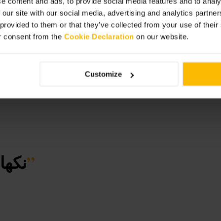
e content and ads, to provide social media features and to analy
 our site with our social media, advertising and analytics partn
سموك
 provided to them or that they’ve collected from your use of thei
r consent from the
Cookie Declaration
on our website.
Customize
”
نكها