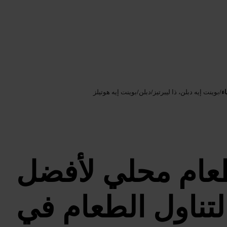
Google AI
الصورة /
ء
/
بوينت إيه دبلن، ذا ليبرتيز
/
دبلن
/
بوينت إيه هوتيلز
عام محلي لأفضل
لتناول الطعام في