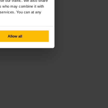
se our traffic. We also share
ers who may combine it with
r services. You can at any
Allow all