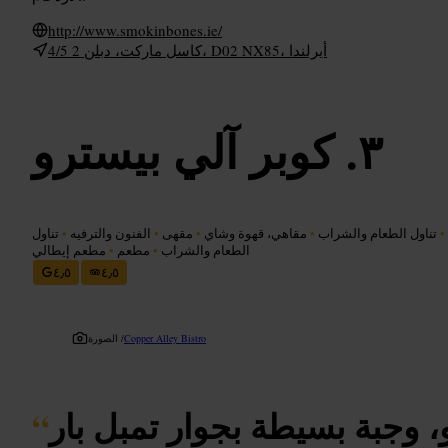
http://www.smokinbones.ie/
4/5 كاسل ماركت، دبلن 2، D02 NX85، أيرلندا
كوبر آلي بيسترو
•
تناول الطعام والشراب
•
مقاهي، قهوة وشاي
•
مقهى
•
الفنون والترفيه
•
تناول
الطعام والشراب
•
مطعم
•
مطعم إيطالي
٤٫٥
٤٫٥
Copper Alley Bistro
الصورة /
، وجبة بسيطة بجوار تمبل بار
“