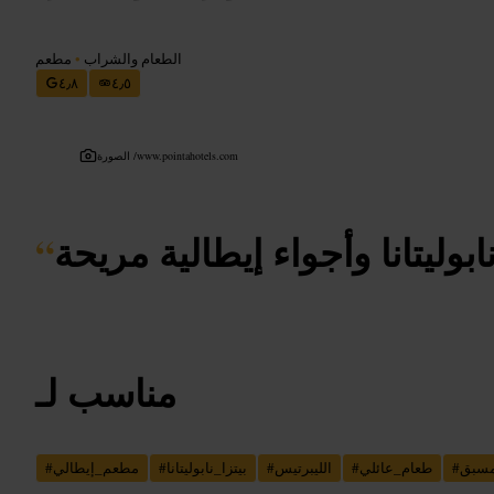
الطعام والشراب
•
مطعم
٤٫٨
٤٫٥
www.pointahotels.com
الصورة /
نابوليتانا وأجواء إيطالية مريحة
“
مناسب لـ
سبق
#
طعام_عائلي
#
الليبرتيس
#
بيتزا_نابوليتانا
#
مطعم_إيطالي
#