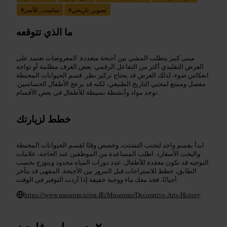
تصوير_تاريخي
#
مناسب_للأسر
#
ما الذي تتوقعه
مبنى كبير يتطلب المشي بين أجنحة متعددة. المعروضات تعتمد على
العرض التقليدي أكثر من التفاعل الرقمي. بعض الغرف مظلمة أو تواجه
انعكاس ضوء، لذلك العرض قد يحتاج تركيز نظر. قسم الحيوانات المحنطة
مفصل وممتع لمحبي التاريخ الطبيعي، لكنه قد يزعج الأطفال الحساسين.
توجد مواد وأنشطة بسيطة للأطفال في بعض الأقسام.
خطط لزيارتك
ابدأ بقسم واحد لتجنب التشتت، وخصص وقتًا لقسم الحيوانات المحنطة
واليخت الأسغارد. اطلب المساعدة من الموظفين عند الحاجة، علامات
التوجيه قد تكون معقدة للأطفال. عدد دورات المياه محدود ويتوزع بحسب
الطابق، خطط للاستراحات قبل المرور بين الأجنحة. المقهى قد يتأخر
أحيانًا، فخذ معك ماء ووجبة خفيفة إذا أردت التوفير في الوقت.
https://www.museum.ie/en-IE/Museums/Decorative-Arts-History
دوب لين غاردن