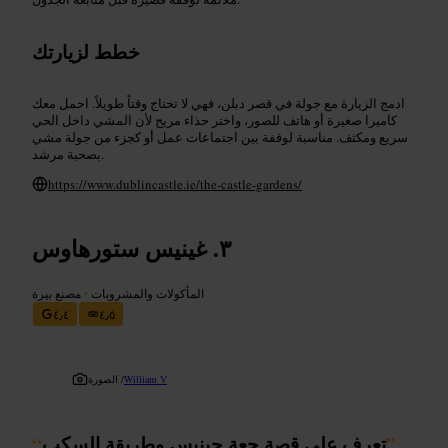
خطط لزيارتك
ادمج الزيارة مع جولة في قصر دبلن، فهي لا تحتاج وقتاً طويلاً. احمل معك
كاميرا صغيرة أو هاتف للصور، واختر حذاء مريح لأن المشي داخل الحي
سريع ومكثف. مناسبة لوقفة بين اجتماعات عمل أو كجزء من جولة مشي
بصحبة مرشد.
https://www.dublincastle.ie/the-castle-gardens/
غينيس ستورهاوس
المأكولات والمشروبات
•
مصنع بيرة
٤٫٤
٤٫٥
William V
الصورة /
”
تعرف على قصة جعة جينيس وطريقة السكب
“