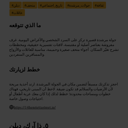
ثقافة
#
جولات_مرشدة
#
تاريخ_اجتماعي
#
متحف
#
دبلن
#
عائلات
#
ما الذي تتوقعه
جولة مرشدة قصيرة تركز على السرد الشخصي والأغراض اليومية. غرف
مفروشة بعناصر أصلية أو مقتبسة، لافتات تفسيرية حقيقية، ومخططات
تشرح تغيّر السكان. أجواء متحف صغيرة وحميمة، مناسبة للعائلات والأزواج
والمسافرين المنفردين.
خطط لزيارتك
احجز تذكرتك مسبقاً لتضمن مكان في الجولة المرشدة. ارتد أحذية مريحة
لأن الأرضيات والسلالم قد تكون ضيقة. لاحظ أن المبنى تاريخي، فهناك
خطوات ومساحات محدودة؛ خطط لذلك إذا كان معك عربة أطفال أو
احتياجات وصول خاصة.
https://14henriettastreet.ie/
ذا آرك، دبلن