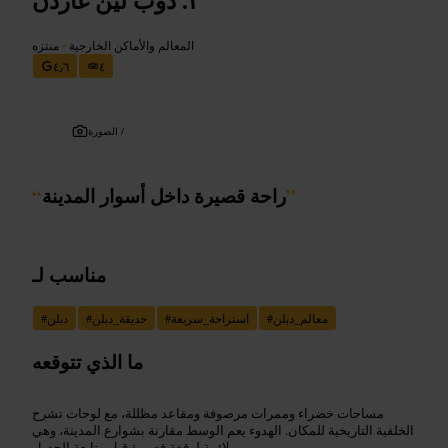
المعالم والأماكن الخارجية
•
منتزه
٤٫٦
٤
الصورة /
”
راحة قصيرة داخل أسوار المدينة
“
مناسب لـ
معالم_دبلن
#
استراحة_سريعة
#
حديقة_دبلن
#
دبلن
#
ما الذي تتوقعه
مساحات خضراء وممرات مرصوفة ومقاعد مظللة، مع لوحات تشرح
الخلفية التاريخية للمكان. الهدوء يعم الوسط مقارنة بشوارع المدينة، وهي
ملائمة لوقفة قصيرة قبل متابعة الجدول.