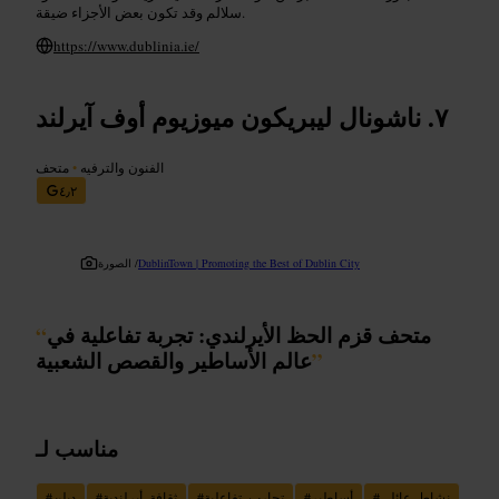
سلالم وقد تكون بعض الأجزاء ضيقة.
https://www.dublinia.ie/
ناشونال ليبريكون ميوزيوم أوف آيرلند
الفنون والترفيه
•
متحف
٤٫٢
DublinTown | Promoting the Best of Dublin City
الصورة /
متحف قزم الحظ الأيرلندي: تجربة تفاعلية في
“
”
عالم الأساطير والقصص الشعبية
مناسب لـ
نشاط_عائلي
#
أساطير
#
تجارب_تفاعلية
#
ثقافة_أيرلندية
#
دبلن
#