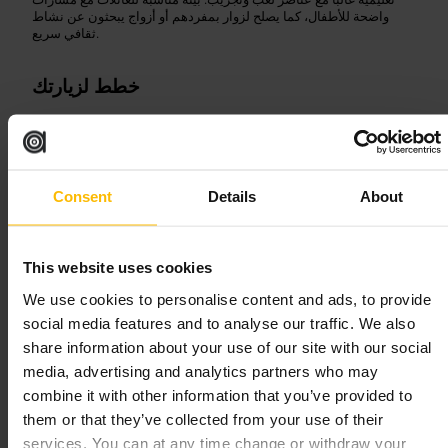
واضحة للأطفال، كما يصلح لزوار بمفردهم أو أزواج يبحثون عن نشاط
ثقافي سريع.
خطط لزيارتك
تحقق من برامج الورش قبل الزيارة، فبعض الأنشطة تتطلب حجزًا مسبقًا.
احضر أطفالك بملابس مريحة قابلة للحركة. خصص وقتًا للتجول في
المنطقة المجاورة، حيث توجد مقاهي ومناطق للمشي بعد الخروج.
Consent
Details
About
https://ark.ie/
دبلينيا
This website uses cookies
We use cookies to personalise content and ads, to provide
الفنون والترفيه
•
متحف
•
الفنون والترفيه
•
متحف
•
متحف التاريخ
social media features and to analyse our traffic. We also
٤٫٥
٤
share information about your use of our site with our social
media, advertising and analytics partners who may
combine it with other information that you’ve provided to
Dublinia
الصورة /
them or that they’ve collected from your use of their
services. You can at any time change or withdraw your