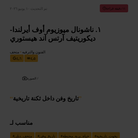
تم التحديث
١٠ يونيو ٢٠٢٦
١١ دقيقة قراءة
ناشونال ميوزيوم أوف أيرلندا-
ديكوريتيف آرتس آند هيستوري
الفنون والترفيه
•
متحف
٤٫٦
٤٫٥
الصورة /
”
تاريخ وفن داخل ثكنة تاريخية
“
مناسب لـ
يخوت_تاريخية
#
حياة_برية_محنطة
#
تاريخ_وفن
#
متحف_دبلن
#