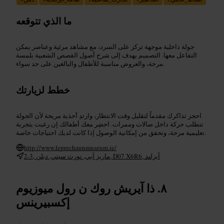
ما الذي تتوقعه
جولة داخلية موجهة تركز على السرد، مع مشاهد مرئية وعناصر يمكن
التفاعل معها. التصميم يهدف إلى شرح أصول القصص الشعبية بلمسة
مرحة، والعروض مناسبة للأطفال والبالغين على حد سواء.
خطط لزيارتك
احجز تذاكرك مقدماً لتقليل وقت الانتظار، وارتدِ أحذية مريحة لأن الجولة
تتطلب حركة داخل صالات وممرات. احضِر معك أطفالك إن رغبت بتجربة
تعليمية مرحة، وتحقق من إمكانية الوصول إذا كانت لديك احتياجات خاصة.
http://www.leprechaunmuseum.ie/
2-3, ماريز آبي, نورث سيتي, دبلن, D07 X6R6, آيرلند
ذا آيريش روك ن رول ميوزيوم
إكسبيرينس