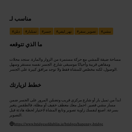
مناسب لـ
مشي
#
تصوير_سفر
#
نهر_ليفي
#
جسر
#
تمبلبار
#
دبلن
#
ما الذي تتوقعه
مساحة ضيقة للمشي مع حركة مستمرة من الزوار والمارة. ستجد محلات
ومقاهي قريبة وأحيانًا موسيقى شارع. الجسر نفسه مستقر وسهل
الوصول، لكنه مخصّص للمشاة فقط ولا توجد مرافق كبيرة على الجسر.
خطط لزيارتك
ابدأ من تمبل بار أو شارع مركزي قريب وتضمّن المرور على الجسر ضمن
مسار مشي قصير. احمل معك معطف خفيف أو مظلة، فالطقس يتغير
بسرعة. اصنع لنفسك زاوية تصوير وتابع المشاة لاختيار لحظة هادئة قبل
التصوير.
https://www.bridgesofdublin.ie/bridges/hapenny-bridge