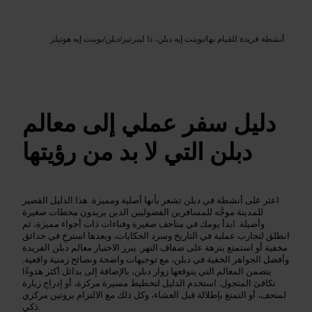
Google AI
الصورة /
أنشطة فريدة للقيام بها
/
بوينت إيه دبلن، ذا ليبرتيز
/
دبلن
/
بوينت إيه هوتيلز
دليل سفر عملي إلى معالم
دبلن التي لا بد من رؤيتها
اعثر على أنشطة في دبلن تشعر بأنها أصلية ومميزة. هذا الدليل القصير
للمدينة موجَّه للمسافرين الفضوليين الذين يريدون محطات صغيرة
وأصيلة. ابدأ يومك في متاحف صغيرة وفناءات ذات أجواء مميزة، ثم
انطلق لتجارب عملية في التاريخ وسرد الحكايات، وبعدها استرخِ في حدائق
مخفية أو استمتع بنزهة على ضفاف النهر. يبرز الاختيار معالم دبلن الفريدة
وأفضل الجواهر الخفية في دبلن، مع توجيهات واضحة ونصائح زمنية واقعية.
يتضمن المعالم التي يتوقعها زوار دبلن، بالإضافة إلى بدائل أكثر هدوءًا
تكافئ المتجول. استخدم الدليل لتخطيط مسيرة مركزة، أو إدراج زيارة
لمتحف، أو التمتع بإطلالة قبل العشاء، وكل ذلك مع الالتزام بروتين مركزي
ذكي.