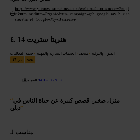
https://www.guinness-storehouse.com/en/home?utm_source=Googl
e&utm_medium=Organic&utm_campaign=gsh_google_my_busine
ss&utm_id=Google+My+Business+
14 هنريتا ستريت
الفنون والترفيه
•
متحف
•
الخدمات التجارية والمهنية
•
خدمة الفعاليات
٤٫٩
٥
14 Henrietta Street
الصورة /
منزل صغير، قصص كبيرة عن حياة الناس في
“
”
دبلن
مناسب لـ