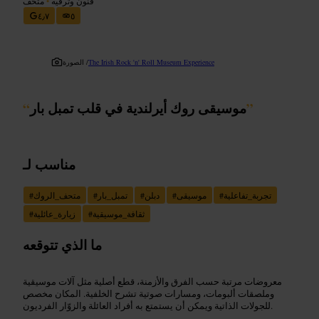
فنون وترفيه
•
متحف
٤٫٧
٥
The Irish Rock 'n' Roll Museum Experience
الصورة /
”
موسيقى روك أيرلندية في قلب تمبل بار
“
مناسب لـ
تجربة_تفاعلية
#
موسيقى
#
دبلن
#
تمبل_بار
#
متحف_الروك
#
ثقافة_موسيقية
#
زيارة_عائلية
#
ما الذي تتوقعه
معروضات مرتبة حسب الفرق والأزمنة، قطع أصلية مثل آلات موسيقية
وملصقات ألبومات، ومسارات صوتية تشرح الخلفية. المكان مخصص
للجولات الذاتية ويمكن أن يستمتع به أفراد العائلة والزوّار الفرديون.