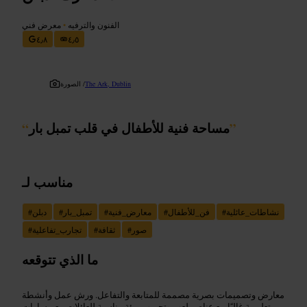
الفنون والترفيه
•
معرض فني
٤٫٨
٤٫٥
The Ark, Dublin
الصورة /
”
مساحة فنية للأطفال في قلب تمبل بار
“
مناسب لـ
نشاطات_عائلية
#
فن_للأطفال
#
معارض_فنية
#
تمبل_بار
#
دبلن
#
صور
#
ثقافة
#
تجارب_تفاعلية
#
ما الذي تتوقعه
معارض وتصميمات بصرية مصممة للمتابعة والتفاعل. ورش عمل وأنشطة
تعليمية غالبًا مع عناصر لعب وتجريب. بيئة مناسبة للعائلات مع مسارات