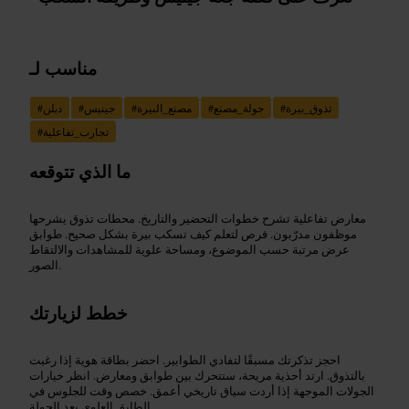
مناسب لـ
تذوق_بيرة
#
جولة_مصنع
#
مصنع_البيرة
#
جينيس
#
دبلن
#
تجارب_تفاعلية
#
ما الذي تتوقعه
معارض تفاعلية تشرح خطوات التحضير والتاريخ. محطات تذوق يشرحها
موظفون مدرّبون. فرص لتعلم كيف تسكب بيرة بشكل صحيح. طوابق
عرض مرتبة حسب الموضوع، ومساحة علوية للمشاهدات والالتقاط
الصور.
خطط لزيارتك
احجز تذكرتك مسبقًا لتفادي الطوابير. احضر بطاقة هوية إذا رغبت
بالتذوق. ارتد أحذية مريحة، ستتحرك بين طوابق ومعارض. انظر خيارات
الجولات الموجهة إذا أردت سياق تاريخي أعمق. خصص وقت للجلوس في
الطابق العلوي بعد الجولة.