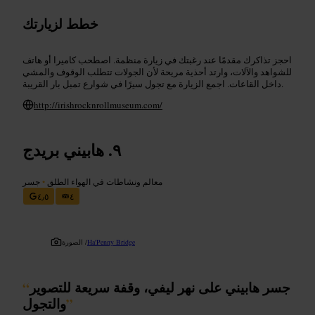
خطط لزيارتك
احجز تذاكرك مقدمًا عند رغبتك في زيارة منظمة. اصطحب كاميرا أو هاتف
للشواهد والآلات، وارتد أحذية مريحة لأن الجولات تتطلب الوقوف والمشي
داخل القاعات. اجمع الزيارة مع تجول سيرًا في شوارع تمبل بار القريبة.
http://irishrocknrollmuseum.com/
هابيني بريدج
معالم ونشاطات في الهواء الطلق
•
جسر
٤٫٥
٤
Ha'Penny Bridge
الصورة /
جسر هابيني على نهر ليفي، وقفة سريعة للتصوير
“
”
والتجول