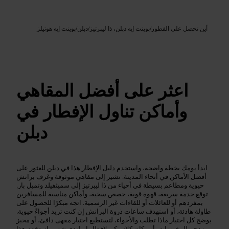
Google AI
الصورة /
أين تحصل على الفطور
/
بوينت إيه دبلن، ذا ليبرتيز
/
دبلن
/
بوينت إيه هوتيلز
اعثر على أفضل المقاهي
وأماكن تناول الإفطار في
دبلن
ابدأ يومك بخطة واضحة، واستخدم دليل الإفطار هذا في دبلن للعثور على
أفضل الأماكن في أنحاء المدينة. نشير إلى مقاهي موثوقة وغرف برانش
حيوية ومطاعم بسيطة في أحياء من ذا ليبرتيز إلى سميثفيلد وتمبل بار.
توقع خدمة سريعة، قهوة قوية، حصص سخية، وأماكن مناسبة للمسافرين
بمفردهم أو للعائلات أو للقاءات غير الرسمية. اتجه مبكرًا للحصول على
طاولة هادئة، أو استهدف ساعات ذروة البرانش إن كنت تريد أجواءً حيوية.
يوضح كل اختيار ماذا تطلب والأجواء، لتستطيع اختيار مقهى دافئ، أو مخبز
مزدحم للمخبوزات، أو مكان كلاسيكي لإفطار إيرلندي شهي. استخدم هذا