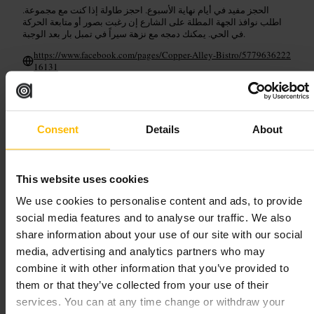
الحجز مفيد في أيام نهاية الأسبوع. احجز طاولة إذا كنت مع مجموعة.
اطلب نوافذ الجهة المطلة على الشارع إن رغبت بصور أو متابعة الحركة
في الحي. يمكنك دمجه مع نزهة سيراً في تمبل بار بعد الوجبة.
https://www.facebook.com/pages/Copper-Alley-Bistro/5779636222
16131
داركي كيليز
Consent
Details
About
﷼﷼
•
الطعام والشراب
•
مطعم
•
الطعام والشراب
•
بار
•
الطعام والشراب
•
بار
•
لاونج
•
الطعام والشراب
•
بار
•
حانة
٤٫٧
٤٫٥
This website uses cookies
We use cookies to personalise content and ads, to provide
Manel Pérez
الصورة /
social media features and to analyse our traffic. We also
share information about your use of our site with our social
media, advertising and analytics partners who may
”
حانة تمبل بار النابضة بالموسيقى والجو الودود
“
combine it with other information that you’ve provided to
them or that they’ve collected from your use of their
services. You can at any time change or withdraw your