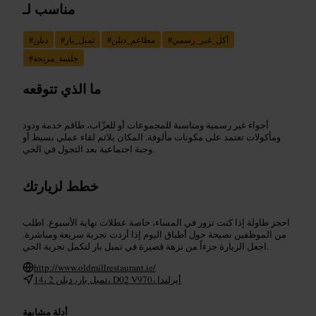
مناسب لـ
أكل_غير_رسمي
#
مطاعم_دبلن
#
تمبل_بار
#
دبلن
#
جلسة_مريحة
#
ما الذي تتوقعه
أجواء غير رسمية ومناسبة للمجموعات أو للعزّاب، طاقم خدمة ودود
ومأكولات تعتمد على مكونات مألوفة. المكان يلائم لقاء عملي بسيط أو
وجبة اجتماعية بعد التجول في الحي.
خطط لزيارتك
احجز طاولة إذا كنت تزور في المساء، خاصة عطلات نهاية الأسبوع. اطلب
من الموظفين نصيحة حول أطباق اليوم إذا أردت تجربة سريعة ومباشرة.
اجعل الزيارة جزءاً من نزهة قصيرة في تمبل بار لتكمل تجربة الحي.
http://www.oldmillrestaurant.ie/
14، تمبل بار، دبلن 2، D02 V970، أيرلندا
أدلة مشابهة