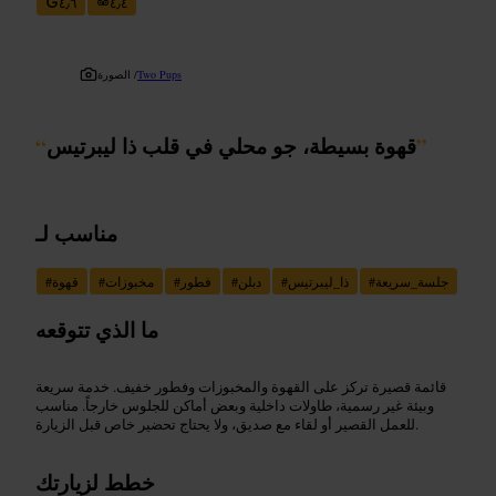
٤٫٦
٤٫٤
Two Pups
الصورة /
”
قهوة بسيطة، جو محلي في قلب ذا ليبرتيس
“
مناسب لـ
جلسة_سريعة
#
ذا_ليبرتيس
#
دبلن
#
فطور
#
مخبوزات
#
قهوة
#
ما الذي تتوقعه
قائمة قصيرة تركز على القهوة والمخبوزات وفطور خفيف. خدمة سريعة
وبيئة غير رسمية، طاولات داخلية وبعض أماكن للجلوس خارجاً. مناسب
للعمل القصير أو لقاء مع صديق، ولا يحتاج تحضير خاص قبل الزيارة.
خطط لزيارتك