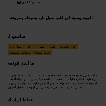
Tripadvisor
الصورة /
”
قهوة يومية في قلب تمبل بار، بسيطة ومريحة.
“
مناسب لـ
أجواء_حضرية
#
قهوة
#
مقهى
#
دبلن
#
تمبل_بار
#
ثقافة_محلية
#
مأكولات_بسيطة
#
ما الذي تتوقعه
جلسة غير رسمية مع طاولات محدودة ومقاعد عند النافذة. الخدمة سريعة
وعملية، الطلب غالباً من المنضدة. القائمة تركز على القهوة والمأكولات
البسيطة، لا انتظار مأدبة طويلة. جمهور المقهى خليط من زوار مسرحيين،
سكان المدينة، ومسافرين يبحثون عن قهوة جيدة قبل التجول.
خطط لزيارتك