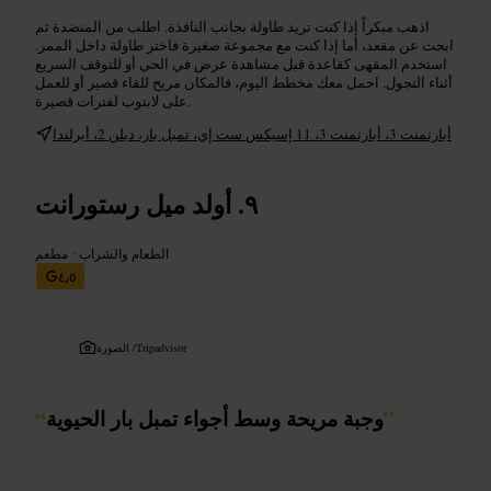
اذهب مبكراً إذا كنت تريد طاولة بجانب النافذة. اطلب من المنضدة ثم
ابحث عن مقعد، أما إذا كنت مع مجموعة صغيرة فاختر طاولة داخل الممر.
استخدم المقهى كقاعدة قبل مشاهدة عرض في الحي أو للتوقف السريع
أثناء التجول. احمل معك مخطط اليوم، فالمكان مريح للقاء قصير أو للعمل
على لابتوب لفترات قصيرة.
أبارتمنت 3، أبارتمنت 3، 11 إسيكس ست إي، تمبل بار، دبلن 2، أيرلندا
أولد ميل رستورانت
الطعام والشراب
•
مطعم
٤٫٥
Tripadvisor
الصورة /
”
وجبة مريحة وسط أجواء تمبل بار الحيوية
“