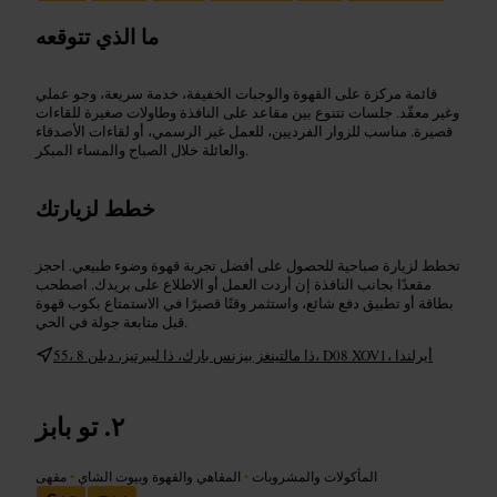
ما الذي تتوقعه
قائمة مركزة على القهوة والوجبات الخفيفة، خدمة سريعة، وجو عملي
وغير معقّد. جلسات تتنوع بين مقاعد على النافذة وطاولات صغيرة للقاءات
قصيرة. مناسب للزوار الفرديين، للعمل غير الرسمي، أو لقاءات الأصدقاء
والعائلة خلال الصباح والمساء المبكر.
خطط لزيارتك
تخطط لزيارة صباحية للحصول على أفضل تجربة قهوة وضوء طبيعي. احجز
مقعدًا بجانب النافذة إن أردت العمل أو الاطلاع على بريدك. اصطحب
بطاقة أو تطبيق دفع شائع، واستثمر وقتًا قصيرًا في الاستمتاع بكوب قهوة
قبل متابعة جولة في الحي.
55، ذا مالتينغز بيزنس بارك، ذا ليبرتيز، دبلن 8، D08 XOV1، أيرلندا
تو بابز
المأكولات والمشروبات
•
المقاهي والقهوة وبيوت الشاي
•
مقهى