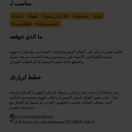
مناسب لـ
دبلن
#
سميثفيلد
#
أكل_غير_رسمي
#
قهوة
#
برانش
#
اكتشف_محلي
#
أطباق_بيض
#
ما الذي تتوقعه
قائمة قصيرة تركز على أطباق البيض والوجبات الصباحية، مع خيارات قهوة
مناسبة للصُباخين. الأجواء غير رسمية ومريحة، الخدمة سريعة نسبيًا،
والقطع عادةً جاهزة للمشاركة أو الطلب الفردي.
خطط لزيارتك
جئ صباحًا إذا رغبت بجو برانشي نشيط، أو اختَر الظهيرة المبكرة لوجبة
أهدأ. جرّب بعض أطباق البيض المميزة، واطلب قهوة مختصة مع الحليب
الذي تفضله. المكان مناسب للجلوس الفردي أو لمشاركة أطباق مع
مجموعة صغيرة.
http://www.madyolks.ie/
يونت 4 بلوك C، سميثفيلد، دبلن، D07 DE0E، أيرلندا