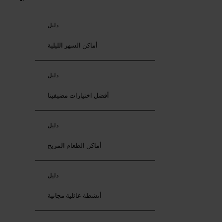
دليل
أماكن السهر الليلية
دليل
أفضل اختيارات مضيفينا
دليل
أماكن الطعام المريح
دليل
أنشطة عائلية مجانية