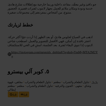
جو دافئ وغير معقّد، مقاعد داخلية وربما خارجية مع إطلالات شارع هادئ.
خدمة ودودة ومكان ملائم للعمل بجهاز لابتوب لفترات قصيرة. الحضور
متنوع، من أشخاص بمفردهم إلى مجموعات صغيرة.
خطط لزيارتك
اذهب في الصباح لجلوس هادئ، أو بعد الظهر إذا أردت جوًا أكثر حركة.
احجز نافذة إن أمكن، فهي الأفضل للتصوير والعمل. اصطحب شاحن
لابتوب إذا تنوي البقاء لفترة. بعد الجلسة، امشِ في الحي للاستكشاف.
https://instagram.com/mrsreids_dublin8?igshid=YmMyMTA2M2Y
=
كوبر آلي بيسترو
﷼﷼
•
تناول الطعام والشراب
•
مطعم
•
تناول الطعام والشراب
•
مقاهي، قهوة
وشاي
•
مقهى
•
الفنون والترفيه
•
تناول الطعام والشراب
•
مطعم
•
مطعم
إيطالي
٤٫٥
٤٫٥