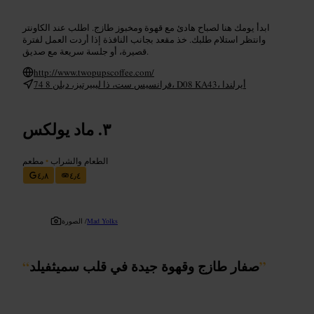
ابدأ يومك هنا لصباح هادئ مع قهوة ومخبوز طازج. اطلب عند الكاونتر
وانتظر استلام طلبك. خذ مقعد بجانب النافذة إذا أردت العمل لفترة
قصيرة، أو جلسة سريعة مع صديق.
http://www.twopupscoffee.com/
74 فرانسيس ست، ذا ليبيرتيز، دبلن 8، D08 KA43، أيرلندا
ماد يولكس
الطعام والشراب
•
مطعم
٤٫٨
٤٫٤
Mad Yolks
الصورة /
”
صفار طازج وقهوة جيدة في قلب سميثفيلد
“