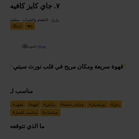
جاي كايز كافيه
﷼﷼
•
الطعام والشراب
•
مطعم
٤٫٧
٥
Ayçin
الصورة /
”
قهوة سريعة ومكان مريح في قلب نورث سيتي
“
مناسب لـ
دبلن
#
نورثسيتي
#
وجبات_خفيفة
#
برانش
#
قهوة
#
مقهى
#
صباحيات
#
مناسب_للعمل
#
ما الذي تتوقعه