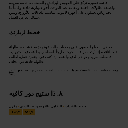
قائمة قصيرة تركز على القهوة والبرانش والمعجنات. خدمة سريعة
ولطيفة. طاولات داخلية ومقاعد عند النوافذ. أجواء نهارية هادئة وغالباً ما
تجد زبائن يعملون على أجهزة لابتوب. مناسب للعائلات، للأزواج، ولمن
يسافر بغرض العمل.
خطط لزيارتك
تجه في الصباح للحصول على معجنات طازجة وقهوة ساخنة. اختَر طاولة
عند النافذة إذا أردت مراقبة الحركة خارجاً. اصطحب بطاقة دفع إلكترونية،
فالطلب سريع وخوادم الدفع واضحة. إذا كنت في اجتماع عمل، اطلب
طاولة هادئة في الخلف.
http://www.jaykays.ie/?utm_source=HyperZone&utm_medium=org
anic
ذا ستيج دور كافيه
الطعام والشراب
•
المقاهي والقهوة وبيوت الشاي
•
مقهى
٤٫٧
٤٫٧