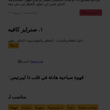
الدليل لتقرر أين تتناول الإفطار في دبلن بثقة.
تم التحديث
١٠ يونيو ٢٠٢٦
١١ دقيقة قراءة
صنرايز كافيه
تناول الطعام والشراب
•
المقاهي والقهوة وبيوت الشاي
•
مقهى
٤٫٩
Sunrise Café
الصورة /
”
قهوة صباحية هادئة في قلب ذا ليبرتيس
“
مناسب لـ
وجبات_خفيفة
#
دبلن
#
ذا_ليبرتيس
#
مقهى
#
برانش
#
قهوة
#