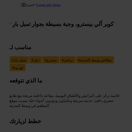
Copper Alley Bistro
الصورة /
”
كوبر آلي بيسترو، وجبة بسيطة بجوار تمبل بار
“
مناسب لـ
مطاعم_وسط_المدينة
#
برانش
#
بيسترو
#
دبلن
#
تمبل_بار
#
قهــوة
#
ما الذي تتوقعه
قائمة تركز على البرانش والأطباق اليومية. مقاعد داخلية مريحة مع طابع
حضري دافئ. خدمة سريعة وعاملون ودودون. أجواء حيّة بسبب موقع
المطعم في وسط المدينة.
خطط لزيارتك