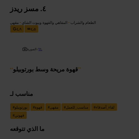
مسز ريدز
الطعام والشراب
•
المقاهي والقهوة وبيوت الشاي
•
مقهى
٤٫٩
٤٫٥
TL
الصورة /
”
قهوة مريحة وسط بورتوبيلو
“
مناسب لـ
لقاء_أصدقاء
#
مناسب_للعمل
#
مقهى
#
قهوة
#
بورتوبيلو
#
قهوتي
#
ما الذي تتوقعه