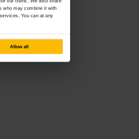
se our traffic. We also share
ers who may combine it with
r services. You can at any
Allow all