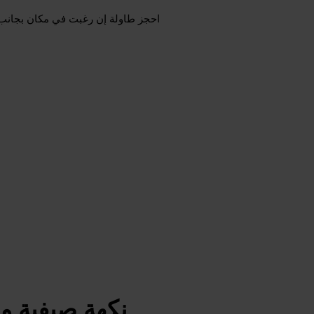
احجز طاولة إن رغبت في مكان بجانب ال
نكهة صيفية و