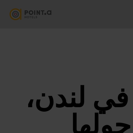
في لندن،
حولها