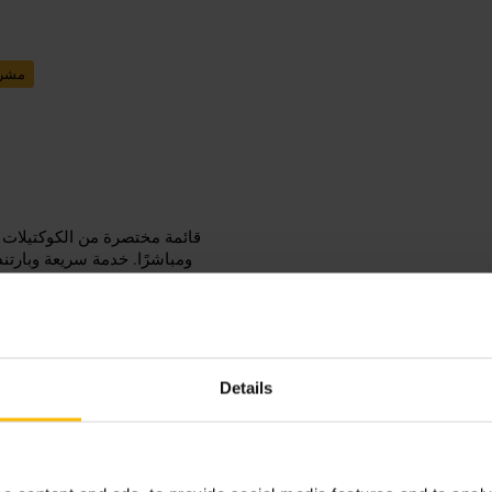
مشرو
قائمة مختصرة من الكوكتيلات ال
ومباشرًا. خدمة سريعة وبارتن
Details
احجز طاولة للعصر المسائي أو عطلة ن
لمشاهدة تحضير المشروبات. اطلب من البارتندر اقتراح كوكتيل موقّع لو أردت تجربة مختلفة.