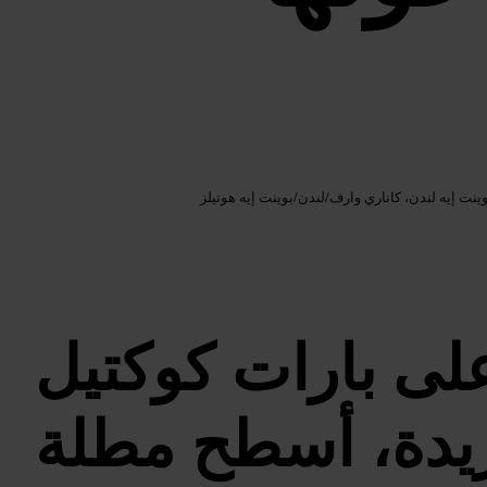
Google AI
الصورة /
ينت إيه لندن، كاناري وارف
/
لندن
/
بوينت إيه هوتيلز
لى بارات كوكتيل
يدة، أسطح مطلة