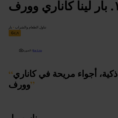
بار لينا كاناري وورف
تناول الطعام والشراب
•
بار
٤٫٩
Bar Lina
الصورة /
ذكية، أجواء مريحة في كاناري
“
”
وورف
مناسب لـ