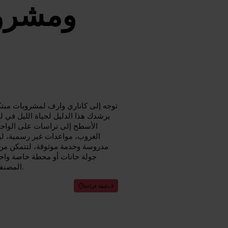
ومشروب
توجه إلى كاناري وارف لمشروبات مبتك
يرشدك هذا الدليل لحياة الليل في ل
الأسطح إلى تراسات على الواجهة
الغروب، مواعدات غير رسمية، ليا
مدروسة وخدمة موثوقة، لتتمكن من 
جولة حانات أو محطة خاصة واحد
المصنفة في لندن، يحافظ هذا الدليل على التوصيات بسيطة ومحلية ومفيدة.
٨ دقيقة قراءة