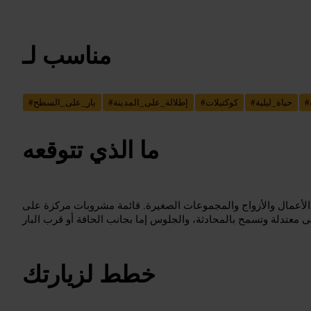
مناسب لـ
#
حياة_ليلية
#
كوكتيلات
#
إطلالة_على_المدينة
#
بار_على_السطح
#
ما الذي تتوقعه
 الأعمال والأزواج والمجموعات الصغيرة. قائمة مشروبات مركزة على
خطط لزيارتك