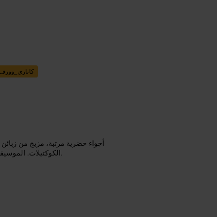
كاناري_وورف
أجواء حضرية مرتبة، مزيج من زبائن
الكوكتيلات. الموسيقى معتدلة وتسمح بالمحادثة، والجلوس إما بجانب الحافة أو قرب البار.