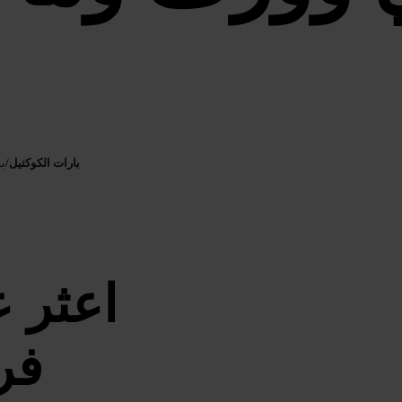
بارات الكوكتيل
/
بو
اعثر ع
فر