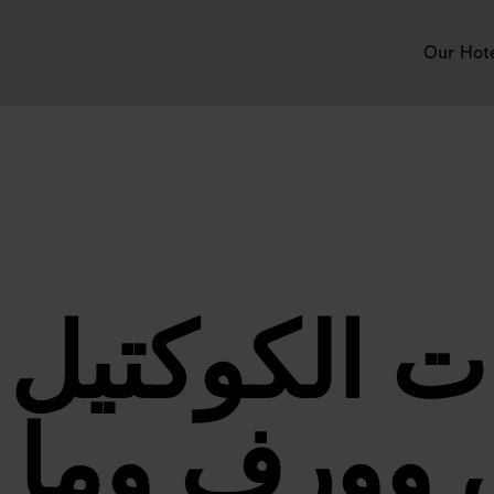
Our Hot
ت الكوكتيل 
 وورف وما 