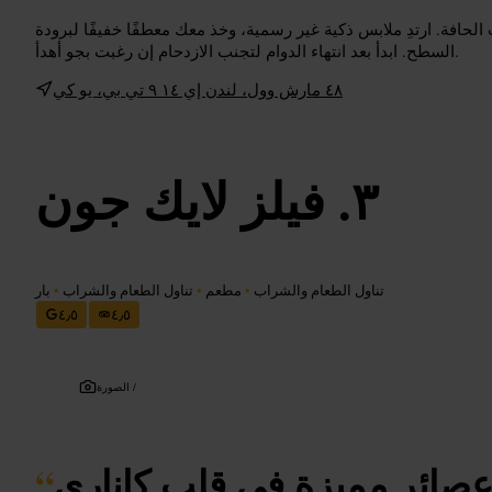
حافة. ارتدِ ملابس ذكية غير رسمية، وخذ معك معطفًا خفيفًا لبرودة
السطح. ابدأ بعد انتهاء الدوام لتجنب الازدحام إن رغبت بجو أهدأ.
٤٨ مارش وول، لندن إي ١٤ ٩ تي بي، يو كي
فيلز لايك جون
تناول الطعام والشراب
•
مطعم
•
تناول الطعام والشراب
•
بار
٤٫٥
٤٫٥
الصورة /
عصائر مميزة في قلب كاناري
“