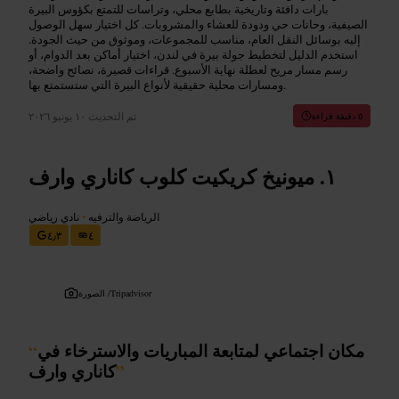
بارات دافئة وتاريخية بطابع محلي، وتراسات للتمتع بكؤوس البيرة
الصيفية، وحانات حي ودودة للعشاء والمشروبات. كل اختيار سهل الوصول
إليه بوسائل النقل العام، مناسب للمجموعات، وموثوق من حيث الجودة.
استخدم الدليل لتخطيط جولة بيرة في لندن، اختيار أماكن بعد الدوام، أو
رسم مسار مريح لعطلة نهاية الأسبوع. قراءات قصيرة، نصائح واضحة،
ومسارات محلية حقيقية لأنواع البيرة التي ستستمتع بها.
تم التحديث
١٠ يونيو ٢٠٢٦
٥ دقيقة قراءة
ميونيخ كريكيت كلوب كاناري وارف
الرياضة والترفيه
•
نادي رياضي
٤٫٣
٤
Tripadvisor
الصورة /
مكان اجتماعي لمتابعة المباريات والاسترخاء في
“
”
كاناري وارف