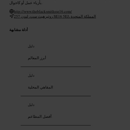
بأزياء عمل أو كاجوال.
http://www.theblacksmithsse16.com/
257 روثيرهيث ست، لندن SE16 5EJ، المملكة المتحدة
أدلة مشابهة
دليل
أبرز المعالم
دليل
المقاهي المحلية
دليل
أفضل المطاعم