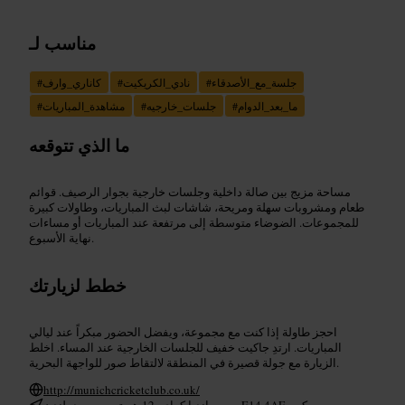
مناسب لـ
جلسة_مع_الأصدقاء
#
نادي_الكريكيت
#
كاناري_وارف
#
ما_بعد_الدوام
#
جلسات_خارجيه
#
مشاهدة_المباريات
#
ما الذي تتوقعه
مساحة مزيج بين صالة داخلية وجلسات خارجية بجوار الرصيف. قوائم
طعام ومشروبات سهلة ومريحة، شاشات لبث المباريات، وطاولات كبيرة
للمجموعات. الضوضاء متوسطة إلى مرتفعة عند المباريات أو مساءات
نهاية الأسبوع.
خطط لزيارتك
احجز طاولة إذا كنت مع مجموعة، ويفضل الحضور مبكراً عند ليالي
المباريات. ارتدِ جاكيت خفيف للجلسات الخارجية عند المساء. اخلط
الزيارة مع جولة قصيرة في المنطقة لالتقاط صور للواجهة البحرية.
http://munichcricketclub.co.uk/
وست إنديا كواي، 12 هيرتسمير رود، لندن E14 4AE، يو كيه