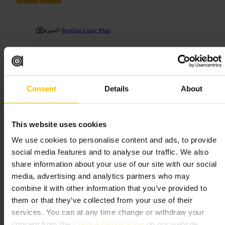
BrewDog Canary Wharf
الصورة /
”
بيرة جيدة، مكان عملي في قلب كناري وارف
“
Consent
Details
About
مناسب لـ
مطاعم_عائلية
#
خروجات_لندن
#
كناري_وارف
#
بيرة
#
This website uses cookies
مشروبات
#
We use cookies to personalise content and ads, to provide
social media features and to analyse our traffic. We also
ما الذي تتوقعه
share information about your use of our site with our social
media, advertising and analytics partners who may
قائمة قصيرة ومركزة على البرغر والأطباق السهلة للمشاركة. قسم عائلي
combine it with other information that you’ve provided to
مع وجبات أطفال، طاولات كبيرة للمجموعات، وطاولة تنس طاولة في
them or that they’ve collected from your use of their
الطابق العلوي عند توفرها. طاقم ودود وسريع الخدمة، أجواء غير رسمية
تناسب الجلوس الطويل ومحادثات العمل الخفيفة.
services. You can at any time change or withdraw your
consent from the
Cookie Declaration
on our website.