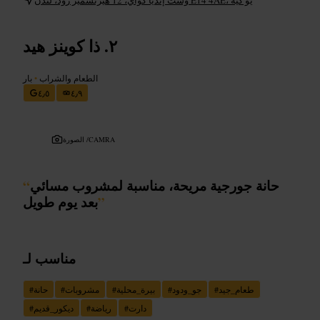
ذا كوينز هيد
الطعام والشراب
•
بار
٤٫٥
٤٫٩
CAMRA
الصورة /
حانة جورجية مريحة، مناسبة لمشروب مسائي
“
”
بعد يوم طويل
مناسب لـ
طعام_جيد
#
جو_ودود
#
بيرة_محلية
#
مشروبات
#
حانة
#
دارت
#
رياضة
#
ديكور_قديم
#