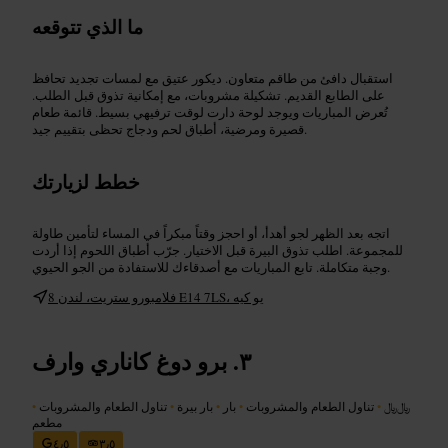
ما الذي تتوقعه
استقبال دافئ من طاقم متعاون. ديكور عتيق مع لمسات تجديد تحافظ
على الطابع القديم. تشكيلة مشروبات، مع إمكانية تذوق قبل الطلب.
تُعرض المباريات ويوجد لوحة دارت لوقت ترفيهي بسيط. قائمة طعام
قصيرة ومرضية، أطباق لحم ودجاج تحظى بتقييم جيد.
خطط لزيارتك
اتجه بعد الظهر لجو أهدأ، أو احجز وقتاً مبكراً في المساء لتأمين طاولة
للمجموعة. اطلب تذوق البيرة قبل الاختيار. جرّب أطباق اللحوم إذا أردت
وجبة متكاملة. تابع المباريات مع أصدقاءك للاستفادة من الجو الحيوي.
8 فلامبورو ستريت، لندن E14 7LS، يو كيه
برو دوغ كاناري وارف
﷼﷼
•
تناول الطعام والمشروبات
•
بار
•
بار بيرة
•
تناول الطعام والمشروبات
•
مطعم
٤٫٥
٣٫٥