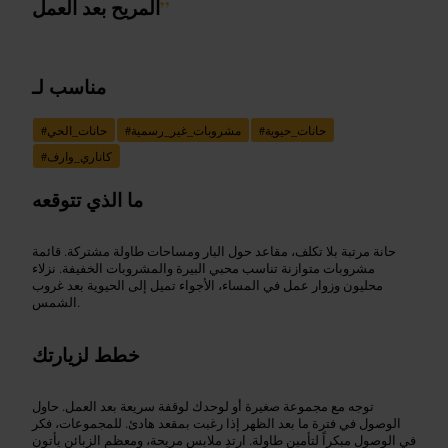
”
المريح بعد العمل
مناسب لـ
حانات_حيوية
#
مشروبات_غير_رسمية
#
حانات_الحي
#
كاناري_وارف
#
ما الذي تتوقعه
حانة مرتبة بلا تكلف، مقاعد حول البار ومساحات طاولة مشتركة. قائمة
مشروبات متوازنة تناسب محبي البيرة والمشروبات الخفيفة. نزلاء
محليون وزوار عمل في المساء، الأجواء تميل إلى الحيوية بعد غروب
الشمس.
خطط لزيارتك
توجه مع مجموعة صغيرة أو لوحدك لوقفة سريعة بعد العمل. حاول
الوصول في فترة ما بعد الظهر إذا رغبت بمقعد هادئ. للمجموعات، فكر
في الوصول مبكراً لتأمين طاولة. ارتدِ ملابس مريحة، ومعظم الزبائن يأتون