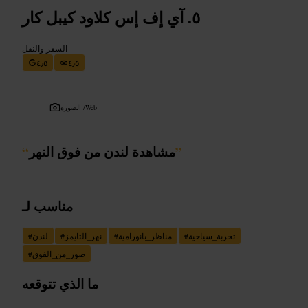
آي إف إس كلاود كيبل كار
السفر والنقل
٤٫٥
٤٫٥
Web
الصورة /
”
مشاهدة لندن من فوق النهر
“
مناسب لـ
تجربة_سياحية
#
مناظر_بانورامية
#
نهر_التايمز
#
لندن
#
صور_من_الفوق
#
ما الذي تتوقعه