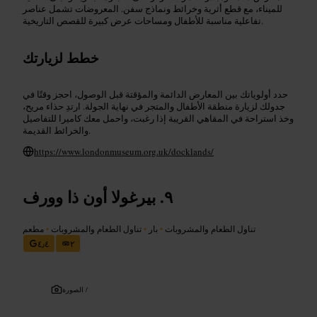
للميناء، مع قطع أثرية وخرائط ونماذج سفن. المعروضات تشمل عناصر
تفاعلية مناسبة للأطفال ومساحات عرض كبيرة للقصص التاريخية.
خطط لزيارتك
حدد أولوياتك بين المعارض الدائمة والمؤقتة قبل الوصول، احجز وقتًا في
جدولك لزيارة منطقة الأطفال والمتجر في نهاية الجولة. ارتدِ حذاء مريح،
وخذ استراحة في المقاهي القريبة إذا رغبت، واحمل معك كاميرا للتفاصيل
والخرائط القديمة.
https://www.londonmuseum.org.uk/docklands/
بيرغولا أون ذا وورف
تناول الطعام والمشروبات
•
بار
•
تناول الطعام والمشروبات
•
مطعم
٤٫٤
٢
الصورة /