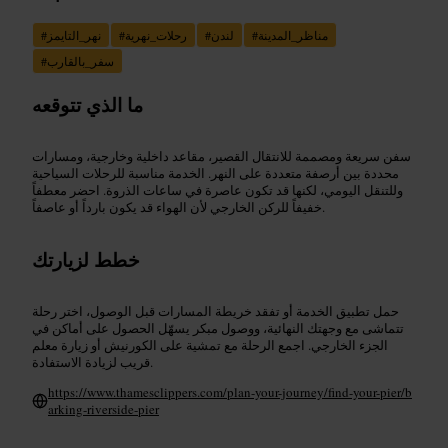
مناظر_المدينة
#
لندن
#
رحلات_نهرية
#
نهر_التايمز
#
سفر_بالقارب
#
ما الذي تتوقعه
سفن سريعة ومصممة للانتقال القصير، مقاعد داخلية وخارجية، ومسارات
محددة بين أرصفة متعددة على النهر. الخدمة مناسبة للرحلات السياحية
وللتنقل اليومي، لكنها قد تكون عاصرة في ساعات الذروة. احضر معطفاً
خفيفاً للركن الخارجي لأن الهواء قد يكون بارداً أو عاصفاً.
خطط لزيارتك
حمل تطبيق الخدمة أو تفقد خريطة المسارات قبل الوصول، اختر رحلة
تتماشى مع وجهتك النهائية، ووصول مبكر يسهّل الحصول على أماكن في
الجزء الخارجي. اجمع الرحلة مع تمشية على الكورنيش أو زيارة معلم
قريب لزيادة الاستفادة.
https://www.thamesclippers.com/plan-your-journey/find-your-pier/b
arking-riverside-pier