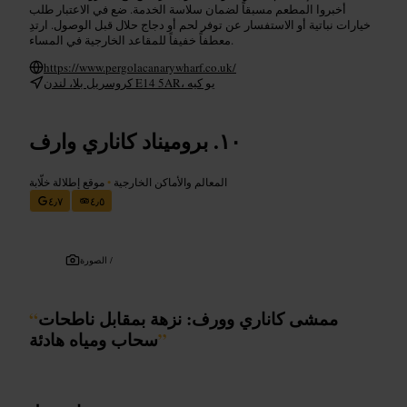
أخبروا المطعم مسبقاً لضمان سلاسة الخدمة. ضع في الاعتبار طلب
خيارات نباتية أو الاستفسار عن توفر لحم أو دجاج حلال قبل الوصول. ارتدِ
معطفاً خفيفاً للمقاعد الخارجية في المساء.
https://www.pergolacanarywharf.co.uk/
كروسريل بلا، لندن E14 5AR، يو كيه
بروميناد كاناري وارف
المعالم والأماكن الخارجية
•
موقع إطلالة خلّابة
٤٫٧
٤٫٥
الصورة /
ممشى كاناري وورف: نزهة بمقابل ناطحات
“
”
سحاب ومياه هادئة