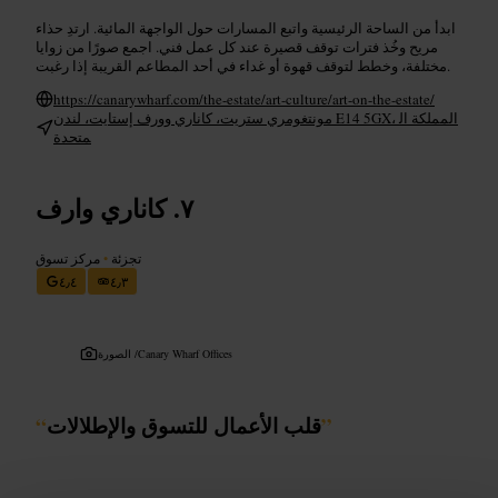
ابدأ من الساحة الرئيسية واتبع المسارات حول الواجهة المائية. ارتدِ حذاء
مريح وخُذ فترات توقف قصيرة عند كل عمل فني. اجمع صورًا من زوايا
مختلفة، وخطط لتوقف قهوة أو غداء في أحد المطاعم القريبة إذا رغبت.
https://canarywharf.com/the-estate/art-culture/art-on-the-estate/
مونتغومري ستريت، كاناري وورف إستايت، لندن E14 5GX، المملكة ال
متحدة
كاناري وارف
تجزئة
•
مركز تسوق
٤٫٤
٤٫٣
Canary Wharf Offices
الصورة /
”
قلب الأعمال للتسوق والإطلالات
“