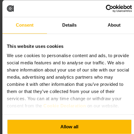
مناسب لـ
هندسة_معمارية
#
مناظرللماء
#
تسوق
#
كاناري_وورف
#
نزهة_مدينة
#
قهوة
#
مطاعم_لندن
#
Consent
Details
About
ما الذي تتوقعه
This website uses cookies
ممرات واسعة ومباني شاهقة مع واجهات زجاجية، خيارات طعام من
We use cookies to personalise content and ads, to provide
كافيهات سريعة إلى مطاعم رسمية، وجود كبير لموظفي المكاتب خلال
social media features and to analyse our traffic. We also
أيام الأسبوع، وأنشطة ضوئية وتجارية في مواسم محددة.
share information about your use of our site with our social
media, advertising and analytics partners who may
خطط لزيارتك
combine it with other information that you’ve provided to
them or that they’ve collected from your use of their
ابدأ الصباح إذا رغبت بجولة هادئة، أو توجه بعد الظهر لغداء سريع مع
services. You can at any time change or withdraw your
الموظفين المحليين. ارتدِ أحذية مريحة للمشي بين الأرصفة والجسور. إذا
كنت مقصداً للمساء، احجز طاولة مسبقاً لعشاء في مطعم مزدحم. اجمع
consent from the
Cookie Declaration
on our website.
بين جولة على الواجهة المائية وجولة تسوق قصيرة.
https://group.canarywharf.com/
1 كندا سكوير، كاناري وارف إستيت، لندن E14 5NY، المملكة المتحدة
Allow all