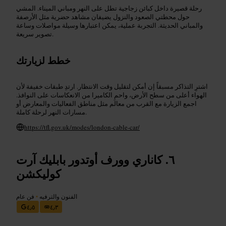
رحلة قصيرة داخل كبائن زجاجية تطل على النهر ومباني الميناء. المشي
حول محطتي الصعود والنزول يضيفان مشاهد حضرية مثل الأرصفة
والمباني الحديثة. التجربة عملية، يمكن اعتبارها وسيلة مواصلات وساعة
تصوير سريعة.
خطط لزيارتك
اشترِ التذاكر مسبقاً إن أمكن لتقليل وقت الانتظار. ارتدِ طبقات خفيفة لأن
الهواء أعلى من سطح الأرض، واحمِ الكاميرا من الانعكاسات على النوافذ.
اجمع الزيارة مع القرب من معالم مثل مناطق الفعاليات والمعارض أو
مسارات النهر لرحلة كاملة.
https://tfl.gov.uk/modes/london-cable-car/
كاناري وورف أوتدور بابليك آرت
كوليكشن
الفنون والترفيه
•
فن عام
٤٫٥
٤٫٣