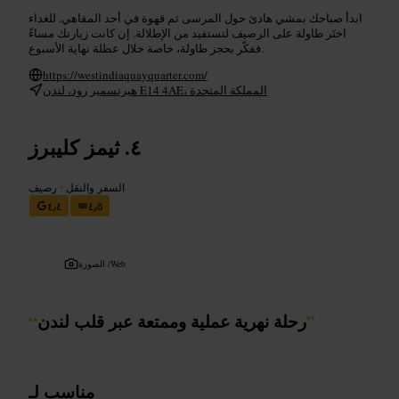
ابدأ صباحك بمشي هادئ حول المرسى ثم قهوة في أحد المقاهي. للغداء
اختَر طاولة على الرصيف لتستفيد من الإطلالة. إن كانت زيارتك مساءً
ففكّر بحجز طاولة، خاصة خلال عطلة نهاية الأسبوع.
https://westindiaquayquarter.com/
هيرتسمير رود، لندن E14 4AE، المملكة المتحدة
ثيمز كليبرز
السفر والنقل
•
رصيف
٤٫٤
٤٫٥
Web
الصورة /
”
رحلة نهرية عملية وممتعة عبر قلب لندن
“
مناسب لـ