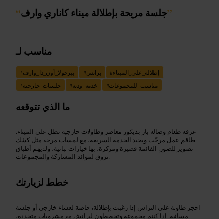
”
جلسة مريحة بإطلالة ميناء كاناري وارف
“
مناسب لـ
إطلالة_على_الميناء
#
برانش
#
بيرجولا_أون_ذا_وارف
#
مناسب_للمجموعات
#
خدمة_ودية
#
جلسات_خارجية
#
ما الذي تتوقعه
غرفة طعام وصالة بار بديكور معاصر وطاولات خارجية تطل على الميناء.
طاقم عمل مرحّب ويجيد الخدمة السريعة، مع لمسات مرحة مثل كشك
تصوير للصور. القائمة قصيرة ومركزة، بها خيارات نباتية، ولديهم أطباق
تروق لموائد المشاركة والمجموعات.
خطط لزيارتك
احجز طاولة على التراس إذا رغبت بإطلالة، خاصة لعشاء خارجي أو جلسة
مسائية. إذا كنتم مجموعة وتخططون لبرانش مع مشروبات متجددة،