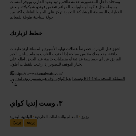
ومدفأة داخل المقصورة، خدمة طاقم ودود يقود القارب ويوفر لمسات
بسيطة مثل فاكهة أو حلويات. القوائم تتضمن فوندو شوكولاتة وبعض
الخيارات البسيطة للمشاركة. التجربة تركز على الجو واللقاءات أكثر من
جولة سياحية طويلة للمعالم.
خطط لزيارتك
احجز قبل الزيارة، خصوصاً عطلات نهاية الأسبوع والمساء. ارتدِ طبقات
دافئة، وخذ معك ملابس سباحة إذا اخترت القارب بحمام ساخن. أخبر
الفريق عن أي حساسية غذائية أو متطلبات خاصة عند الحجز. اطلع على
خيار التوقف للتصوير إذا رغبت بلقطات أطول.
https://www.skunaboats.com/
وست إنديا كواي، أوف هيرتسمير رود، لندن E14 4AL، المملكة المتحد
ة
وست إنديا كواي
﷼﷼
•
المعالم والنشاطات الخارجية
•
الواجهة البحرية
٤٫٥
٤٫٤