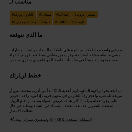
مناسب لـ
تصوير_غروب
#
إطلالات
#
ممشى
#
كاناري_وورف
#
للوحدك
#
عائلات
#
نزهة
#
هندسة_معمارية
#
ما الذي تتوقعه
ممشى واسع مع إطلالات مباشرة على ناطحات السحاب والمياه. مسارات
مشي مبلطة، مقاعد استراحة، وقرب من مقاهي ومطاعم. عروض أضواء
موسمية وحشد مساءً في مناسبات خاصة. الجو عامودي حضري ونظيف.
خطط لزيارتك
ابدأ من أقرب محطة مترو أو DLR ثم اتجه نحو الواجهة المائية. ارتدِ أحذية
مريحة للمشي، واحجز وقتاً للجلوس في مقهى قريب إذا تريد راحة. احرص
على وجود خطة بديلة إذا كان هناك عروض أضواء بسبب ازدحام الزوايا
المفضلة للتصوير. خذ معك معطف للمساء في الشتاء ومظلة في حال
هطلت الأمطار.
وستفيري سيرك، لندن E14 8RR، المملكة المتحدة