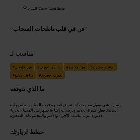
Canary Wharf Group
الصورة /
”
فن في قلب ناطحات السحاب
“
مناسب لـ
تمشية_حضريه
#
فن_معاصر
#
كاناري_وورف
#
فن_خارجي
#
تصوير_حضري
#
مناظر_مائية
#
ما الذي تتوقعه
مسار مشي سهل مع محطات عرض قصيرة قرب الميادين والممرات
المائية. قطع كبيرة الحجم وتركيبات إضاءة تظهر في المساء. تجربة
حضرية مرنة تناسب الأفراد والأسر والمجموعات الصغيرة.
خطط لزيارتك