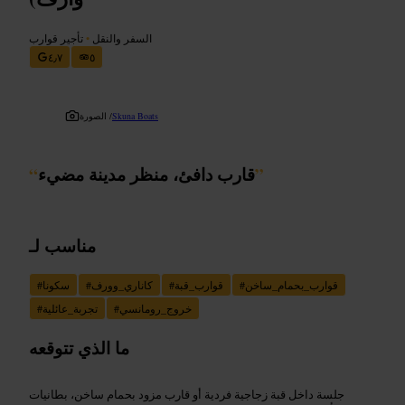
السفر والنقل
•
تأجير قوارب
٤٫٧
٥
Skuna Boats
الصورة /
”
قارب دافئ، منظر مدينة مضيء
“
مناسب لـ
قوارب_بحمام_ساخن
#
قوارب_قبة
#
كاناري_وورف
#
سكونا
#
خروج_رومانسي
#
تجربة_عائلية
#
ما الذي تتوقعه
جلسة داخل قبة زجاجية فردية أو قارب مزود بحمام ساخن، بطانيات