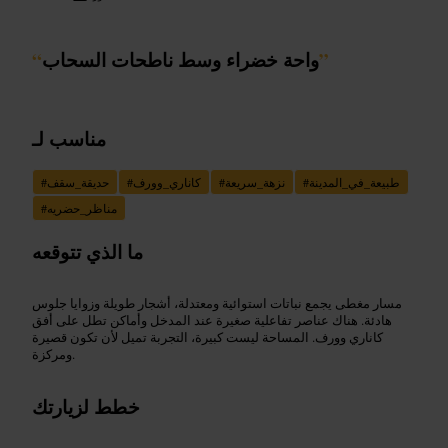
”
واحة خضراء وسط ناطحات السحاب
“
مناسب لـ
طبيعة_في_المدينة
#
نزهة_سريعة
#
كاناري_وورف
#
حديقة_سقف
#
مناظر_حضريه
#
ما الذي تتوقعه
مسار مغطى يجمع نباتات استوائية ومعتدلة، أشجار طويلة وزوايا جلوس
هادئة. هناك عناصر تفاعلية صغيرة عند المدخل وأماكن تطل على أفق
كاناري وورف. المساحة ليست كبيرة، التجربة تميل لأن تكون قصيرة
ومركزة.
خطط لزيارتك