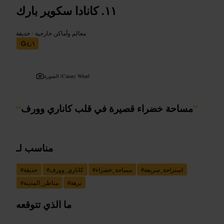
كانادا سكوير بارك
معالم وأماكن خارجية
•
حديقة
٤٫٦
Canary Wharf
الصورة /
”
مساحة خضراء قصيرة في قلب كاناري وورف
“
مناسب لـ
استراحة_سريعة
#
مساحة_خضراء
#
كاناري_وورف
#
حديقة
#
نزهة
#
مناظر_المدينة
#
ما الذي تتوقعه