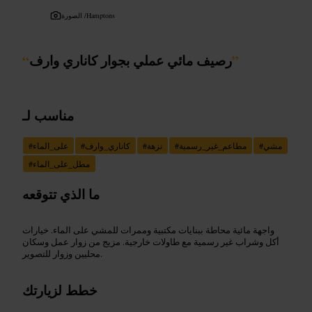
Hamptons
الصورة /
”
رصيف مائي عملي بجوار كاناري وارف
“
مناسب لـ
مشي
#
مطاعم_غير_رسمية
#
نزهة
#
كاناري_وارف
#
على_الماء
#
مطل_على_الماء
#
ما الذي تتوقعه
واجهة مائية محاطة ببنايات مكتبية وممرات للمشي على الماء. خيارات
أكل وشراب غير رسمية مع طاولات خارجية. مزيج من زوار عمل وسكان
محليين وزوار للتصوير.
خطط لزيارتك