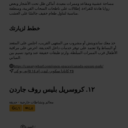
مساحة عشبية ومقاعد وممرات معبدة، أماكن ظل تحت الأشجار وبعض
زوايا هادئة للقراءة. إطلالات على ناطحات السحاب القريبة، ومنطقة
مناسبة لتناول طعام خفيف جالسًا على العشب.
خطط لزيارتك
خذ معك ساندويتش أو مشروب من المقهى القريب، اجلس على المقعد
أو البساط ولا تعتمد على توفر خدمات داخل الحديقة. احرص على مراقبة
الأطفال قرب الممرات المبلطة، وارتدِ طبقات خفيفة عند وجود نسيم بين
المباني.
https://canarywharf.com/open-spaces/canada-square-park/
٢٥ كانادا سكوير، لندن إي١٤ ٥إيه، يو كي
كروسريل بليس روف جاردن
معالم ونشاطات خارجية
•
حديقة
٤٫٦
٤٫٥
الصورة /