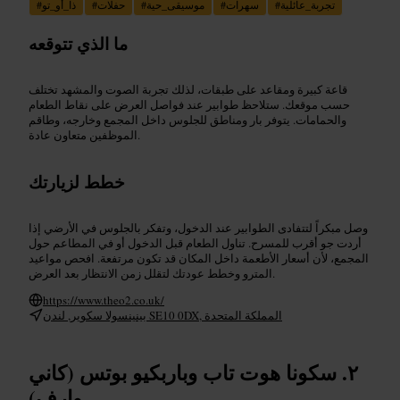
تجربة_عائلية
#
سهرات
#
موسيقى_حية
#
حفلات
#
ذا_أو_تو
#
ما الذي تتوقعه
قاعة كبيرة ومقاعد على طبقات، لذلك تجربة الصوت والمشهد تختلف
حسب موقعك. ستلاحظ طوابير عند فواصل العرض على نقاط الطعام
والحمامات. يتوفر بار ومناطق للجلوس داخل المجمع وخارجه، وطاقم
الموظفين متعاون عادة.
خطط لزيارتك
وصل مبكراً لتتفادى الطوابير عند الدخول، وتفكر بالجلوس في الأرضي إذا
أردت جو أقرب للمسرح. تناول الطعام قبل الدخول أو في المطاعم حول
المجمع، لأن أسعار الأطعمة داخل المكان قد تكون مرتفعة. افحص مواعيد
المترو وخطط عودتك لتقلل زمن الانتظار بعد العرض.
https://www.theo2.co.uk/
بينينسولا سكوير, لندن SE10 0DX, المملكة المتحدة
سكونا هوت تاب وباربكيو بوتس (كاني
وارف)