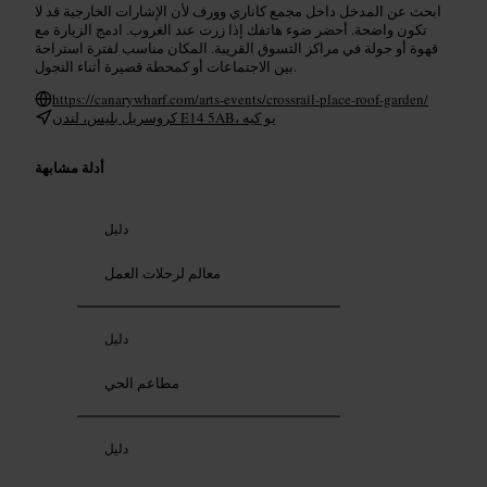
ابحث عن المدخل داخل مجمع كاناري وورف لأن الإشارات الخارجية قد لا
تكون واضحة. أحضر ضوء هاتفك إذا زرت عند الغروب. ادمج الزيارة مع
قهوة أو جولة في مراكز التسوق القريبة. المكان مناسب لفترة استراحة
بين الاجتماعات أو كمحطة قصيرة أثناء التجول.
https://canarywharf.com/arts-events/crossrail-place-roof-garden/
كروسريل بليس، لندن E14 5AB، يو كيه
أدلة مشابهة
دليل
معالم لرحلات العمل
دليل
مطاعم الحي
دليل