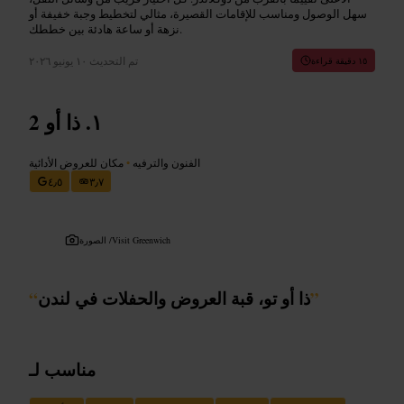
سهل الوصول ومناسب للإقامات القصيرة، مثالي لتخطيط وجبة خفيفة أو
نزهة أو ساعة هادئة بين خططك.
تم التحديث
١٠ يونيو ٢٠٢٦
١٥ دقيقة قراءة
ذا أو 2
الفنون والترفيه
•
مكان للعروض الأدائية
٤٫٥
٣٫٧
Visit Greenwich
الصورة /
”
ذا أو تو، قبة العروض والحفلات في لندن
“
مناسب لـ