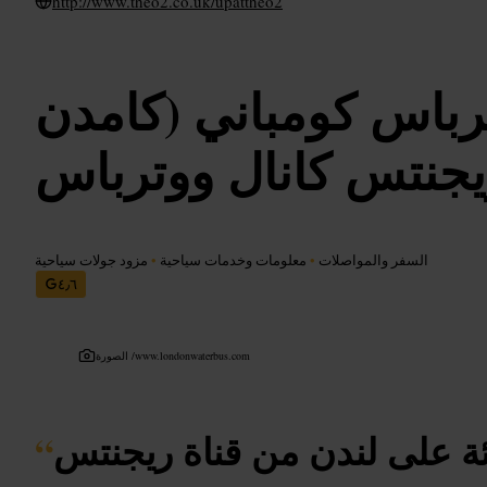
http://www.theo2.co.uk/upattheo2
رباس كومباني (كامدن
يجنتس كانال ووترباس
السفر والمواصلات
•
معلومات وخدمات سياحية
•
مزود جولات سياحية
٤٫٦
www.londonwaterbus.com
الصورة /
ة على لندن من قناة ريجنتس
“