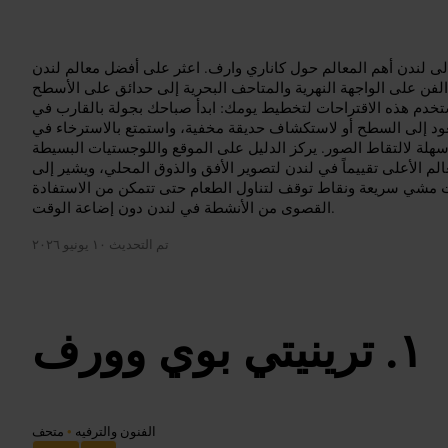
لى لندن أهم المعالم حول كاناري وارف. اعثر على أفضل معالم لندن
الفن على الواجهة النهرية والمتاحف البحرية إلى حدائق على الأسطح
تخدم هذه الاقتراحات لتخطيط يومك: ابدأ صباحك بجولة بالقارب في
عود إلى السطح أو لاستكشاف حديقة مخفية، واستمتع بالاسترخاء في
لة لالتقاط الصور. يركز الدليل على الموقع واللوجستيات البسيطة
عالم الأعلى تقييماً في لندن لتصوير الأفق والذوق المحلي، ويشير إلى
ت مشي سريعة ونقاط توقف لتناول الطعام حتى تتمكن من الاستفادة
القصوى من الأنشطة في لندن دون إضاعة الوقت.
تم التحديث
١٠ يونيو ٢٠٢٦
ترينيتي بوي وورف
الفنون والترفيه
•
متحف