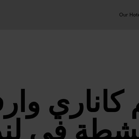
Our Hot
م كاناري وا
نشطة في لن