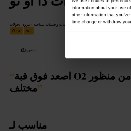
أب آت ذا أو تو
We use cookies to personalis
information about your use of
other information that you’ve
time change or withdraw you
قطة مشاهدة خلابة
•
السفر والنقل
•
معلومات وخدمات سياحية
•
مزود الجولات
٤٫٧
٥
الصورة /
اصعد فوق قبة O2 وشاهد لندن من منظور
“
”
مختلف
مناسب لـ