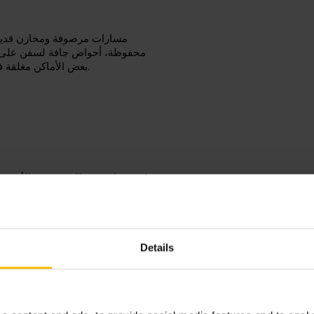
مسارات مرصوفة ومخازن قديمة
محفوظة، أحواض جافة لسفن على ش
بعض الأماكن مغلقة في زيارتك، لكن المناظر والبيئة الصناعية المهيكلة تظهر في كل زاوية.
ارتدِ حذاء مريح للمشي بين الأرصف
دخول مساحات العمل. خذ معك كاميرا
للرياح عند الضفة. تحقق من حالة فتح المعارض أو المنارة قبل الذهاب إن كنت مهتماً بالصعود.
ترينيتي بوي وورف، 64 أورتشار
Details