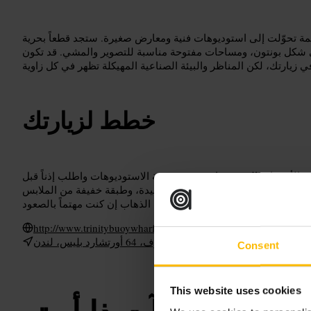
 تحوّلت إلى استوديوهات فنية ومعارض صغيرة. ستجد قطعاً بحرية
كل بونتون، ومساحات مفتوحة مناسبة للتصوير والمشي. قد تكون
خطط لزيارتك
ة والأرضيات الحجرية. احترم خصوصية الاستوديوهات واطلب إذناً قبل
 وعدسات متنوعة للقطات قريبة وبعيدة، وطبقة خفيفة من الملابس
http://www.trinitybuoywharf.com/
د بليس، لندن E14 0JW، المملكة المتحدة
Consent
This website uses cookies