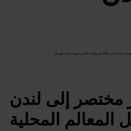
Google AI
الصورة /
ينت إيه لندن، كاناري وارف
/
لندن
/
بوينت إيه هوتيلز
 مختصر إلى لندن
 المعالم المحلية