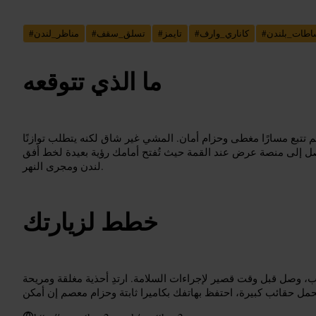
اطات_بلندن
#
كاناري_وارف
#
تايمز
#
تسلق_سقف
#
مناظر_لندن
#
ما الذي تتوقعه
ثم تتبع مسارًا مغطى وحزام أمان. المشي غير شاق لكنه يتطلب توازنًا
ل إلى منصة عرض عند القمة حيث تُفتح أمامك رؤية بعيدة لخط أفق
لندن ومجرى النهر.
خطط لزيارتك
، وصل قبل وقت قصير لإجراءات السلامة. ارتدِ أحذية مغلقة ومريحة