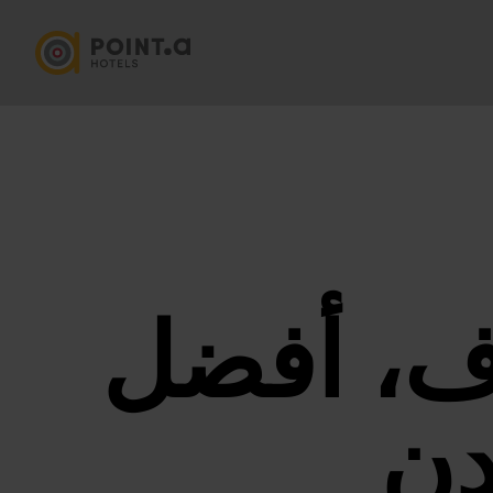
رف، أفضل
دن