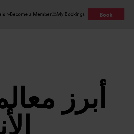
els
Become a Member
My Bookings
Book
أبرز معال
الأ