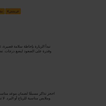
غرينتش
#
نش
تبدأ الزيارة بإحاطة سلامة قصيرة، 
وقدرة على الصعود لبضع درجات. تص
احجز تذاكر مسبقًا لضمان موعد مناسب
وملابس مناسبة للرياح أو البرد. لا تحمل حقائب كبيرة، احتفظ بهاتفك بكاميرا ثابتة وحزام معصم إن أمكن.