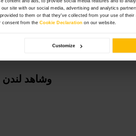
e content and ads, to provide social media features and to analy
 our site with our social media, advertising and analytics partn
 provided to them or that they’ve collected from your use of thei
r consent from the
Cookie Declaration
on our website.
المعالم والهواء الطلق
•
ن
Customize