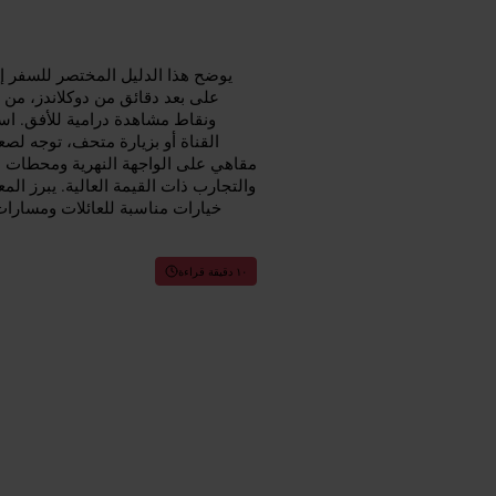
يوضح هذا الدليل المختصر للسفر إ
على بعد دقائق من دوكلاندز، من 
ونقاط مشاهدة درامية للأفق. اس
القناة أو بزيارة متحف، توجه لص
مقاهي على الواجهة النهرية ومحطات سه
والتجارب ذات القيمة العالية. يبرز الم
خيارات مناسبة للعائلات ومسارا
١٠ دقيقة قراءة