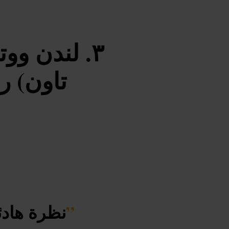
لندن ووت
تاون) ر
”
نظرة هادئ