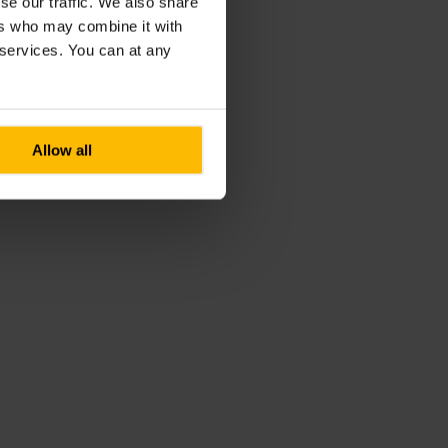
se our traffic. We also share
ers who may combine it with
r services. You can at any
Allow all