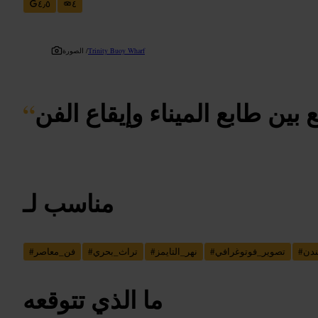
٤٫٥
٤
Trinity Buoy Wharf
الصورة /
بين طابع الميناء وإيقاع الفن
“
مناسب لـ
دن
#
تصوير_فوتوغرافي
#
نهر_التايمز
#
تراث_بحري
#
فن_معاصر
#
ما الذي تتوقعه