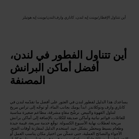
Google AI
الصورة /
أين تتناول الإفطار
/
بوينت إيه لندن، كاناري وارف
/
لندن
/
بوينت إيه هوتيلز
أين تتناول الفطور في لندن،
أفضل أماكن البرانش
المصنفة
يساعدك هذا الدليل لفطور لندن في العثور على أفضل ما تقدّمه لندن في
كاناري وارف ودوكلاندز. ابدأ يومك بجانب الماء، أو توجّه إلى تراس مريح
لتناول القهوة والبيض. نرشّح مقاهٍ مشرقة، مطاعم صغيرة مناسبة
للعائلات، قوائم نباتية وأماكن صديقة للكلاب، بالإضافة إلى أماكن برانش
مريحة لعطلات نهاية الأسبوع الكسولة. توقّع خدمة سريعة، قيمة جيدة
وطعام بسيط ومحضّر بشكل جيد. استخدم الدليل لمقارنة أوقات الفتح،
الأجواء والنصائح العملية، حتى تتمكّن من اختيار مكان يناسب العمل أو
الاجتماعات أو صباحًا هادئًا. سواء كنت تريد قهوة قوية، فطور مطبوخ كامل