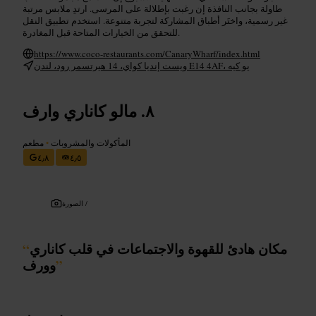
طاولة بجانب النافذة إن رغبت بإطلالة على المرسى. ارتدِ ملابس مرتبة
غير رسمية، واختَر أطباق المشاركة لتجربة متنوعة. استخدم تطبيق النقل
للتحقق من الخيارات المتاحة قبل المغادرة.
https://www.coco-restaurants.com/CanaryWharf/index.html
ويست إنديا كواي، 14 هيرتسمر رود، لندن E14 4AF، يو كيه
مالو كاناري وارف
المأكولات والمشروبات
•
مطعم
٤٫٨
٤٫٥
الصورة /
مكان هادئ للقهوة والاجتماعات في قلب كاناري
“
”
وورف