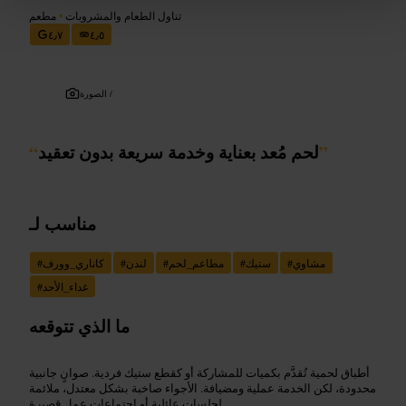
تناول الطعام والمشروبات
•
مطعم
٤٫٧
٤٫٥
الصورة /
”
لحم مُعد بعناية وخدمة سريعة بدون تعقيد
“
مناسب لـ
مشاوي
#
ستيك
#
مطاعم_لحم
#
لندن
#
كاناري_وورف
#
غداء_الأحد
#
ما الذي تتوقعه
أطباق لحمية تُقدَّم بكميات للمشاركة أو كقطع ستيك فردية. صوانٍ جانبية
محدودة، لكن الخدمة عملية ومضيافة. الأجواء صاخبة بشكل معتدل، ملائمة
لجلسات عائلية أو اجتماعات عمل قصيرة.