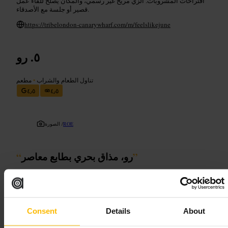
اقتراحات المشروبات. الزي مريح غير رسمي، والمكان يصلح للقاء عمل
قصير أو جلسة مع الأصدقاء.
https://tribelondon-canarywharf.com/m/feelslikejune
رو
تناول الطعام والشراب
•
مطعم
٤٫٥
٤٫٥
ROE
الصورة /
”
رو، مذاق بحري بطابع معاصر
“
مناسب لـ
Consent
Details
About
للأزواج
#
للعائلات
#
تجربة_طعام
#
طعام_بحري
#
مطاعم
#