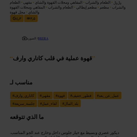
﷼﷼
•
الطعام والشراب
•
المقاهي ومحلات القهوة والشاي
•
مقهى
•
الطعام
والشراب
•
مطعم
•
مطعم إيطالي
•
الطعام والشراب
•
المقاهي ومحلات القهوة
والشاي
•
محل قهوة
٤٫٣
٣٫٥
BRERA
الصورة /
”
قهوة عملية في قلب كاناري وارف
“
مناسب لـ
عمل_عن_بعد
#
فطور_خفيف
#
قهوة
#
مقهى
#
كاناري_وارف
#
بلد_المال
#
لقاء_عمل
#
جلسة_سريعة
#
ما الذي تتوقعه
ديكور عصري وبسيط مع خيار جلوس داخل وخارج عند الجو المناسب.