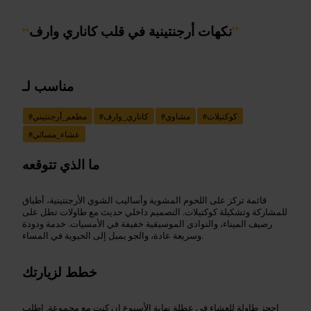
”
نكهات أرجنتينية في قلب كاناري وارف
“
مناسب لـ
كوكتيلات
#
مشاوي
#
كاناري_وارف
#
مطعم_أرجنتيني
#
عشاء_مسائي
#
ما الذي تتوقعه
قائمة تركز على اللحوم المشوية وأساليب الشوي الأرجنتينية، أطباق
للمشاركة وتشكيلة كوكتيلات. التصميم داخلي حديث مع طاولات تطل على
رصيف الميناء، والنوادي الموسيقية خفيفة في الأمسيات. خدمة ودودة
وسريعة عادة، والجو يميل إلى الحيوية في المساء.
خطط لزيارتك
احجز طاولة للعشاء في عطلة نهاية الأسبوع إن كنت مع مجموعة. اطلب