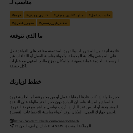
مناسب لـ
جلسات_عمل
#
مالو_كاناري_وورف
#
كاناري_وورف
#
قهوة
#
طعام_غير_رسمي
#
مقهى_عصري
#
ما الذي تتوقعه
قائمة أنيقة من المشروبات والقهوة المختصة، مقاعد على النوافذ تطل
على الممشى والأبنية المحيطة، وأجواء مناسبة للعمل أو اللقاءات غير
الرسمية. الخدمة عملية ومهنية، والمكان يمزج طابع المقهى مع خيارات
أكل خفيفة.
خطط لزيارتك
احجز طاولة إذا كنت قادمًا لمقابلة عمل أو من مجموعة، أما لجلسة قهوة
فالصباح والمساء يناسبان الزيارة دون حجز. اختَر طاولة على النافذة
للمشاهدة، أو اجلس عند البار إذا أردت تواصل مباشر مع فريق القهوة.
احضر جهازك للعمل، المكان يوفر أجواء مناسبة للاجتماعات القصيرة.
https://www.mildreds.com/canary-wharf/
12 بارك درايف، لندن E14 9ZW، المملكة المتحدة