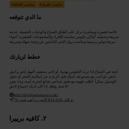
مناسب_للعمل
#
مناسب_للعائلة
#
ما الذي تتوقعه
قائمة قصيرة ومباشرة تركز على أطباق الصباح والوجبات الخفيفة. خدمة
سريعة وعملية. أماكن جلوس مناسبة للأفراد والمجموعات الصغيرة. أجواء
مريحة وغير رسمية وتناسب زوار الحي الباحثين عن وجبة سهلة وسريعة.
خطط لزيارتك
اتجه في الصباح إذا تريد الجلوس بهدوء، أو اختر منتصف النهار لجو برانش
نابض. لو كنت مع مجموعة، اسأل قبل الزيارة عن إمكانية الحجز أو حاول
الوصول مبكراً. اطلب قهوة مع طبق صباحي شائع لتجربة آمنة، وخذ بعين
الاعتبار وقتك إذا كان لديك اجتماع لاحق.
http://docklandsdiner.co.uk/
76 كانون درايف، لندن E14 4AS، يو كاي
كافيه برييرا