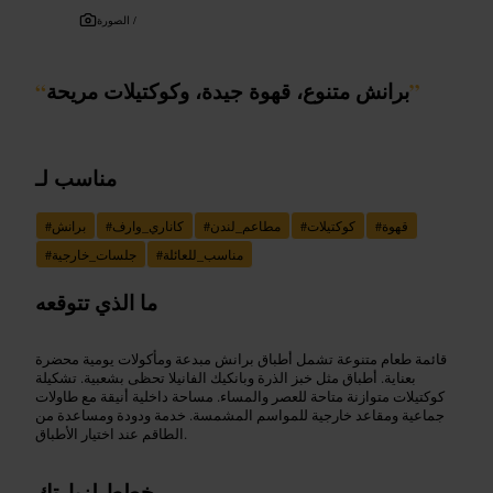
الصورة /
”
برانش متنوع، قهوة جيدة، وكوكتيلات مريحة
“
مناسب لـ
قهوة
#
كوكتيلات
#
مطاعم_لندن
#
كاناري_وارف
#
برانش
#
مناسب_للعائلة
#
جلسات_خارجية
#
ما الذي تتوقعه
قائمة طعام متنوعة تشمل أطباق برانش مبدعة ومأكولات يومية محضرة
بعناية. أطباق مثل خبز الذرة وبانكيك الفانيلا تحظى بشعبية. تشكيلة
كوكتيلات متوازنة متاحة للعصر والمساء. مساحة داخلية أنيقة مع طاولات
جماعية ومقاعد خارجية للمواسم المشمسة. خدمة ودودة ومساعدة من
الطاقم عند اختيار الأطباق.
خطط لزيارتك