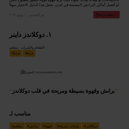
أو أفضل أماكن البرانش المصنفة في لندن، يجعل هذا الدليل الاختيار سهلاً.
تم التحديث
١٠ يونيو ٢٠٢٦
١٠ دقيقة قراءة
دوكلاندز داينر
الطعام والشراب
•
مطعم
٤٫٥
٤٫٧
www.pointahotels.com
الصورة /
”
برانش وقهوة بسيطة ومريحة في قلب دوكلاندز
“
مناسب لـ
دوكلاندز
#
وجبات_سريعة
#
قهوة
#
برانش
#
مطعم
#