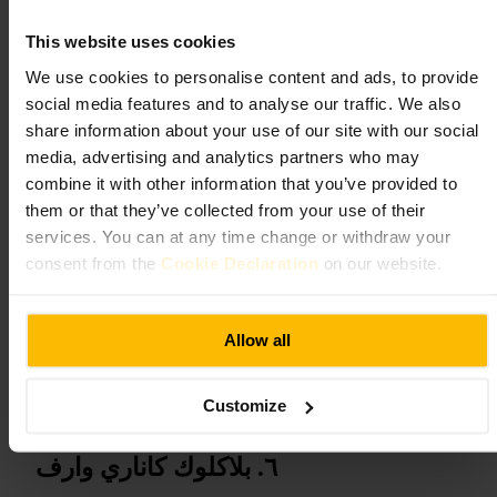
سهرات_مريحة
#
This website uses cookies
ما الذي تتوقعه
We use cookies to personalise content and ads, to provide
social media features and to analyse our traffic. We also
أطباق تركز على مكونات البحر مثل بلح البحر، ومقبلات مثل الشمندر مع
share information about your use of our site with our social
طحالب مقرمشة، وحلوى خفيفة مثل بارفيه الموز المكرمل. الطبخ متقن،
لكن مستوى الخدمة قد يختلف بين الزيارات، لذا توقع تجربة طعام جيدة مع
media, advertising and analytics partners who may
بعض الفروقات في سرعة الاهتمام.
combine it with other information that you’ve provided to
them or that they’ve collected from your use of their
خطط لزيارتك
services. You can at any time change or withdraw your
consent from the
Cookie Declaration
on our website.
احجز طاولة مسبقاً خصوصاً لعشاء أو عطلة نهاية الأسبوع، واطلب طاولات
داخلية إذا كان الطقس بارداً. أخبر الفريق بأي احتياجات غذائية، واطلب
توصيات الأطباق اليومية. للمشروبات اختَر عصائر أو مشروبات خفيفة
Allow all
متاحة في القائمة.
https://www.roerestaurant.co.uk/
5 بارك در، لندن إي14 9جي جي، يو كيه
Customize
بلاكلوك كاناري وارف