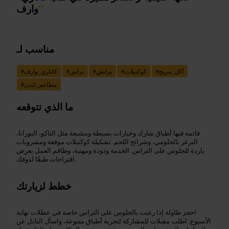
”
وارف
مناسب لـ
أكل_مريح
#
كوكتيلات
#
برانش
#
تراس
#
كاناري_وارف
#
مطاعم_لندن
#
ما الذي تتوقعه
قائمة فيها أطباق شارك وخيارات بسيطة ومشبعة مثل التاكو، البوراتا،
البرغر بالحلومي، وشرائح اللحم. تشكيلة كوكتيلات موقعة ومشروبات
باردة للجلوس على التراس. الخدمة ودودة ومهنية، وطاقم العمل يعرِض
اقتراحات طبقًا لذوقك.
خطط لزيارتك
احجز طاولة إذا رغبت بالجلوس على التراس خاصة في عطلات نهاية
الأسبوع. اطلب مقبلات للمشاركة لتجربة أطباق متنوعة، واسأل النادل عن