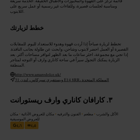
قائمة تركز على القهوة والمخبوزات والأطباق الخفيفة. الخدمة سريعة
ومناسبة لجلسات قصيرة، وللقاءات غير رسمية أو عمل سريع على
اللابتوب.
خطط لزيارتك
تخطط لزيارة صباحاً إذا أردت قهوة وهدوء للاستعداد لليوم. للمقابلات
القصيرة أو العمل احضر لابتوب وشاحن، وابحث عن طاولة بجانب النافذة.
إذا تجي مع مجموعة، اختَر ساعات ما بعد الظهر لتوافر مساحات أكثر. بعد
الزيارة يمكنك التجول سيراً في ساحة كاناري وارف أو التوجه لمتاجر
المنطقة.
http://www.amarodolce.uk/
31 ويستفيري سيركاس، لندن E14 8RR، المملكة المتحدة
كارافان كاناري وارف ريستورانت
الأكل والشرب
•
مطعم
•
الفنون والترفيه
•
مكان للعروض الأدائية
•
مكان
للعروض الموسيقية
٤٫٦
٤٫٥