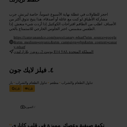
احجز للطاولات في عطلة نهاية الأسبوع عموماً، خاصة لبرنش. جرب
مشاركة الأطباق لو كنت مع عائلة أو أصدقاء، هذا يتيح تذوق أكثر من
الأصناف. اطلب من الطاقم اقتراحات الكوكتيل إذا أردت شيء منعش. إذا
الطقس مشمس، اختر الجلوس الخارجي للاستمتاع بالحي.
https://caravanandco.com/pages/canary-wharf?utm_source=google
&utm_medium=organic&utm_campaign=gbp&utm_content=canar
y-wharf
يونيت 2، رويترز بلازا، لندن E14 5AJ، المملكة المتحدة
فيلز لايك جون
تناول الطعام والشراب
•
مطعم
•
تناول الطعام والشراب
•
بار
٤٫٥
٤٫٥
الصورة /
نكهة صيفية وعصائر مميزة في قلب كاناري
“