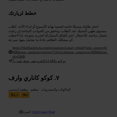
خطط لزيارتك
احجز طاولة مسبقًا خاصة لعشية نهاية الأسبوع أو غداء الأحد. اطلب
مستوى طهي الستيك عند الطلب، وتحقق من الجوانب المتاحة إن رغبت
بخضار ساخنة. للاحتفال، اختر أطباق المشاركة لتجربة متنوعة. إذا لاحظت
أي مشكلة، الطاقم عادةً ما يتعامل معها بسرعة.
https://theblacklock.com/restaurants/canary-wharf/?utm_source=G
MB&utm_medium=website%20click&utm_campaign=SDM&utm_
id=GMB
5 فروبيشر بسج، لندن E14 4EE، يو كيه
كوكو كاناري وارف
المأكولات والمشروبات
•
مطعم
•
مطعم أرجنتيني
٤٫٦
٥
COCO Canary Wharf
الصورة /