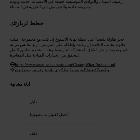
رصيف الميناء، والنوادي الموسيقية خفيفة في الأمسيات. خدمة ودودة
وسريعة عادة، والجو يميل إلى الحيوية في المساء.
خطط لزيارتك
احجز طاولة للعشاء في عطلة نهاية الأسبوع إن كنت مع مجموعة. اطلب
طاولة بجانب النافذة إن رغبت بإطلالة على المرسى. ارتدِ ملابس مرتبة
غير رسمية، واختَر أطباق المشاركة لتجربة متنوعة. استخدم تطبيق النقل
للتحقق من الخيارات المتاحة قبل المغادرة.
https://www.coco-restaurants.com/CanaryWharf/index.html
ويست إنديا كواي، 14 هيرتسمر رود، لندن E14 4AF، يو كيه
أدلة مشابهة
دليل
أفضل اختيارات مضيفينا
دليل