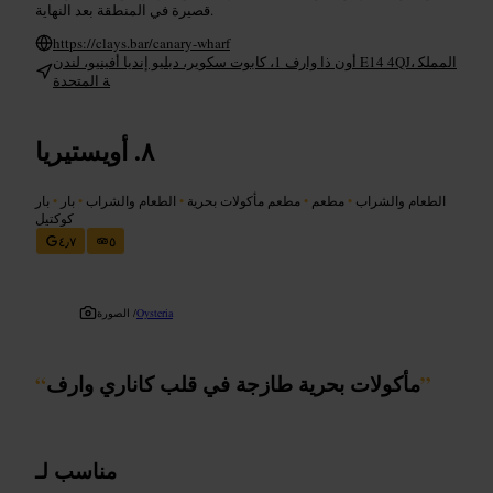
قصيرة في المنطقة بعد النهاية.
https://clays.bar/canary-wharf
أون ذا وارف 1، كابوت سكوير، دبليو إنديا أفينيو، لندن E14 4QJ، المملك
ة المتحدة
أويستيريا
الطعام والشراب
•
مطعم
•
مطعم مأكولات بحرية
•
الطعام والشراب
•
بار
•
بار
كوكتيل
٤٫٧
٥
Oysteria
الصورة /
”
مأكولات بحرية طازجة في قلب كاناري وارف
“
مناسب لـ