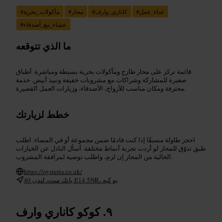
غداء_عمل
#
كاناري_وارف
#
محار
#
مأكولات_بحرية
#
عشاء_مع_أصدقاء
#
ما الذي تتوقعه
قائمة تركز على محار طازج ومأكولات بحرية بسيطة ومباشرة. أطباق
صغيرة للمشاركة وشراكات مع مشروبات خفيفة ونبيذ أبيض. خدمة
محترفة ومكان مناسب للأزواج، الأصدقاء، وزيارات العمل القصيرة.
خطط لزيارتك
احجز طاولة مسبقًا إذا كنت قادمًا ضمن مجموعة أو في المساء. اطلب
طبق تذوّق للمحار لو أردت تجربة أنماط مختلفة. أسأل النادل عن الخيارات
الخالية من المحار إن لزم، واطلب توصية لمرافقة المشروب.
https://oysteria.co.uk/
40 بانك ست، لندن E14 5NR، يو كيه
كوكو كاناري وارف