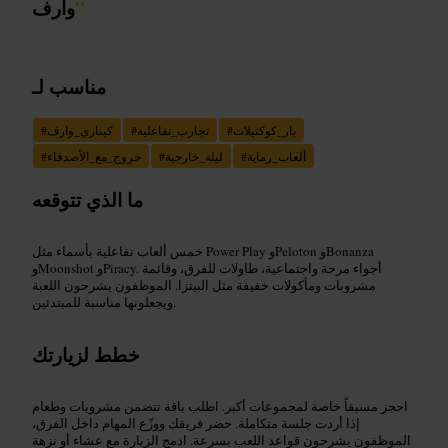
”
وارف
مناسب لـ
بار_كوكتيلات
#
تجارب_تفاعلية
#
كيناري_وارف
#
ألعاب_رماية
#
ليلة_خارجية
#
خروج_مع_الأصدقاء
#
ما الذي تتوقعه
خمس ألعاب تفاعلية بأسماء مثل Power Play وPeloton وBonanza
وMoonshot وPiracy. أجواء مرحة واجتماعية، طاولات للفرق، وقائمة
مشروبات ومأكولات خفيفة مثل البيتزا. الموظفون يشرحون اللعبة
ويجعلونها مناسبة للمبتدئين.
خطط لزيارتك
احجز مسبقاً خاصة لمجموعات أكبر. اطلب باقة تتضمن مشروبات وطعام
إذا أردت جلسة متكاملة. حضر فريقك ووزّع المهام داخل الفرق،
الموظفون يشرحون قواعد اللعب بسرعة. ادمج الزيارة مع عشاء أو نزهة