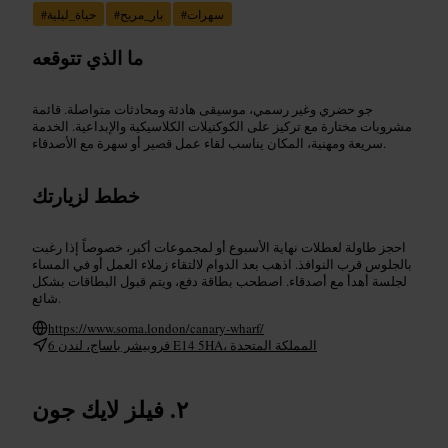
سهرات
#
بار_مريح
#
حياة_ليلية
#
ما الذي تتوقعه
جو حضري وغير رسمي، موسيقى هادئة ومحادثات متواصلة. قائمة
مشروبات مختارة مع تركيز على الكوكتيلات الكلاسيكية والإبداعية. الخدمة
سريعة ومهنية، المكان يناسب لقاء عمل قصير أو سهرة مع الأصدقاء.
خطط لزيارتك
احجز طاولة لعطلات نهاية الأسبوع أو لمجموعات أكبر، خصوصاً إذا رغبت
بالجلوس قرب النوافذ. اذهب بعد الدوام لالتقاء زملاء العمل أو في المساء
لجلسة أهدأ مع أصدقاء. اصطحب بطاقة دفع، ويتم قبول البطاقات بشكل
شائع.
https://www.soma.london/canary-wharf/
6 فروبيشر باساج، لندن E14 5HA، المملكة المتحدة
فيلز لايك جون