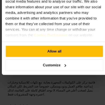
social media features and to analyse our traffic. We also
The Cocktail Club - Canary Wharf
الصورة /
share information about your use of our site with our social
media, advertising and analytics partners who may
combine it with other information that you’ve provided to
كوكتيلات محضرة بعناية، أجواء حيوية بجوار
“
them or that they’ve collected from your use of their
”
المارينا
services. You can at any time change or withdraw your
consent from the
Cookie Declaration
on our website.
مناسب لـ
Allow all
حياة_ليلية
#
كناري_وارف
#
بار_كوكتيل
#
كوكتيلات
#
ساعات_سعيدة
#
Customize
ما الذي تتوقعه
قائمة تركز على الكوكتيلات المجهزة بعناية، مع نكهات كلاسيكية وخيارات
إبداعية. طاقم العمل ودود ومتمكن، خصوصاً عند الشريط، لكن المكان
يميل لصخب أعلى في المساء. لا توجد أطباق كاملة على القائمة، لذلك
اعتبره وجهة للمشروبات فقط.