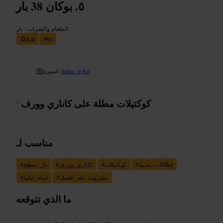
بوكان 38 بار
الطعام والشراب
•
بار
٤٫٥
٤
Bōkan 38 Bar
الصورة /
”
كوكتيلات مطلة على كاناري وورف
“
مناسب لـ
إطلالات_مدينة
#
كوكتيلات
#
كاناري_وورف
#
بار_سطح
#
مشروب_بعد_العمل
#
حياة_ليلية
#
ما الذي تتوقعه