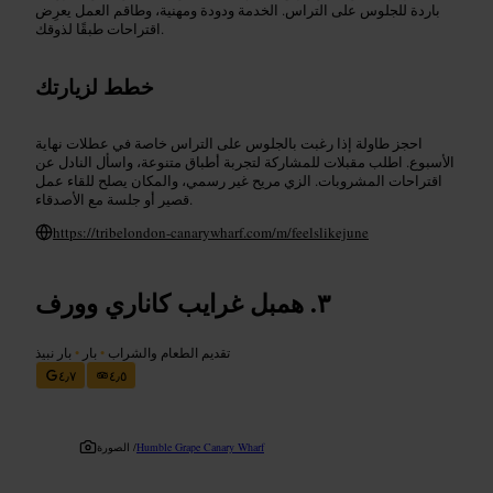
باردة للجلوس على التراس. الخدمة ودودة ومهنية، وطاقم العمل يعرِض
اقتراحات طبقًا لذوقك.
خطط لزيارتك
احجز طاولة إذا رغبت بالجلوس على التراس خاصة في عطلات نهاية
الأسبوع. اطلب مقبلات للمشاركة لتجربة أطباق متنوعة، واسأل النادل عن
اقتراحات المشروبات. الزي مريح غير رسمي، والمكان يصلح للقاء عمل
قصير أو جلسة مع الأصدقاء.
https://tribelondon-canarywharf.com/m/feelslikejune
همبل غرايب كاناري وورف
تقديم الطعام والشراب
•
بار
•
بار نبيذ
٤٫٧
٤٫٥
Humble Grape Canary Wharf
الصورة /