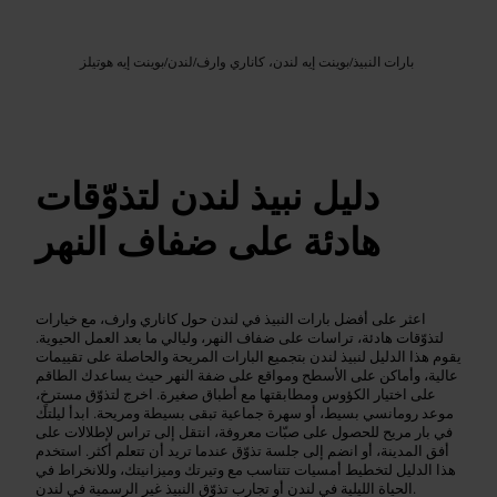
Google AI
الصورة /
بارات النبيذ
/
بوينت إيه لندن، كاناري وارف
/
لندن
/
بوينت إيه هوتيلز
دليل نبيذ لندن لتذوّقات
هادئة على ضفاف النهر
اعثر على أفضل بارات النبيذ في لندن حول كاناري وارف، مع خيارات
لتذوّقات هادئة، تراسات على ضفاف النهر، وليالي ما بعد العمل الحيوية.
يقوم هذا الدليل لنبيذ لندن بتجميع البارات المريحة والحاصلة على تقييمات
عالية، وأماكن على الأسطح ومواقع على ضفة النهر حيث يساعدك الطاقم
على اختيار الكؤوس ومطابقتها مع أطباق صغيرة. اخرج لتذوّق مسترخٍ،
موعد رومانسي بسيط، أو سهرة جماعية تبقى بسيطة ومريحة. ابدأ ليلتك
في بار مريح للحصول على صبّات معروفة، انتقل إلى تراس لإطلالات على
أفق المدينة، أو انضم إلى جلسة تذوّق عندما تريد أن تتعلم أكثر. استخدم
هذا الدليل لتخطيط أمسيات تتناسب مع وتيرتك وميزانيتك، وللانخراط في
الحياة الليلية في لندن أو تجارب تذوّق النبيذ غير الرسمية في لندن.