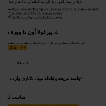
جزءاً من مسار أطول حول الواجهة المائية أو بعد اجتماع عمل.
https://www.humblegrape.co.uk/canary-wharf?utm_source=gmb&ut
m_medium=web&utm_campaign=click
18-20 ماكنزي ووك، لندن E14 4PH، يو كيه
بيرغولا أون ذا وورف
تناول الطعام والمشروبات
•
بار
•
تناول الطعام والمشروبات
•
مطعم
٤٫٤
٢
الصورة /
”
جلسة مريحة بإطلالة ميناء كاناري وارف
“
مناسب لـ