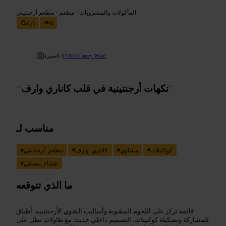
المأكولات والمشروبات
•
مطعم
•
مطعم أرجنتيني
٤٫٦
٥
COCO Canary Wharf
الصورة /
”
نكهات أرجنتينية في قلب كاناري وارف
“
مناسب لـ
كوكتيلات
#
مشاوي
#
كاناري_وارف
#
مطعم_أرجنتيني
#
عشاء_مسائي
#
ما الذي تتوقعه
قائمة تركز على اللحوم المشوية وأساليب الشوي الأرجنتينية، أطباق
للمشاركة وتشكيلة كوكتيلات. التصميم داخلي حديث مع طاولات تطل على