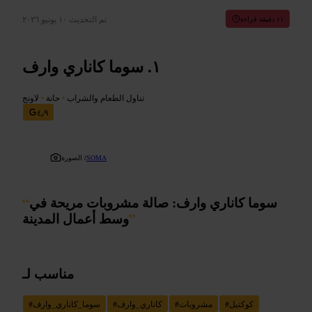
تم التحديث
١٠ يونيو ٢٠٢٦
١١ دقيقة قراءة
سوما كاناري وارف
تناول الطعام والشراب
•
حانة
•
لاونج
٤٫٩
SOMA
الصورة /
سوما كاناري وارف: صالة مشروبات مريحة في
“
”
وسط أعمال المدينة
مناسب لـ
كوكتيل
#
مشروبات
#
كاناري_وارف
#
سوما_كاناري_وارف
#