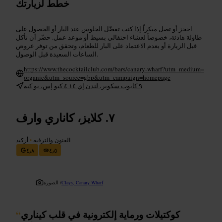
خطط لزيارتك
احجز أو تصل مبكراً إذا كنت تفضّل الجلوس عند البار أو الحصول على
طاولة هادئة، خصوصاً لعشاء احتفالي بسيط أو موعد عمل. حضّر أن تأكل
قبل الزيارة أو بعدم الاعتماد على البار للطعام، وتحقق من توفر عروض
الساعات السعيدة قبل الوصول.
https://www.thecocktailclub.com/bars/canary-wharf?utm_medium=
organic&utm_source=gbp&utm_campaign=homepage
٩ كابوت سكوير، لندن إي ١٤ ٤ كيو إس، يو كيه
كلايز، كاناري وارف
الفنون والترفيه
•
أركيد
٤٫٨
٤٫٥
Clays, Canary Wharf
الصورة /
كوكتيلات ورماية إلكترونية في قلب كيناري
“