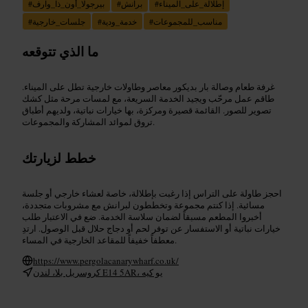
إطلالة_على_الميناء
#
برانش
#
بيرجولا_أون_ذا_وارف
#
مناسب_للمجموعات
#
خدمة_ودية
#
جلسات_خارجية
#
ما الذي تتوقعه
غرفة طعام وصالة بار بديكور معاصر وطاولات خارجية تطل على الميناء.
طاقم عمل مرحّب ويجيد الخدمة السريعة، مع لمسات مرحة مثل كشك
تصوير للصور. القائمة قصيرة ومركزة، بها خيارات نباتية، ولديهم أطباق
تروق لموائد المشاركة والمجموعات.
خطط لزيارتك
احجز طاولة على التراس إذا رغبت بإطلالة، خاصة لعشاء خارجي أو جلسة
مسائية. إذا كنتم مجموعة وتخططون لبرانش مع مشروبات متجددة،
أخبروا المطعم مسبقاً لضمان سلاسة الخدمة. ضع في الاعتبار طلب
خيارات نباتية أو الاستفسار عن توفر لحم أو دجاج حلال قبل الوصول. ارتدِ
معطفاً خفيفاً للمقاعد الخارجية في المساء.
https://www.pergolacanarywharf.co.uk/
كروسريل بلا، لندن E14 5AR، يو كيه