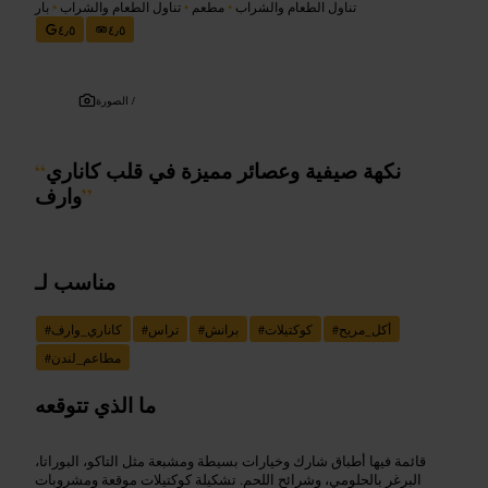
تناول الطعام والشراب
•
مطعم
•
تناول الطعام والشراب
•
بار
٤٫٥
٤٫٥
الصورة /
نكهة صيفية وعصائر مميزة في قلب كاناري
“
”
وارف
مناسب لـ
أكل_مريح
#
كوكتيلات
#
برانش
#
تراس
#
كاناري_وارف
#
مطاعم_لندن
#
ما الذي تتوقعه
قائمة فيها أطباق شارك وخيارات بسيطة ومشبعة مثل التاكو، البوراتا،
البرغر بالحلومي، وشرائح اللحم. تشكيلة كوكتيلات موقعة ومشروبات