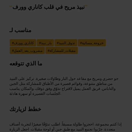
”
نبيذ مريح في قلب كاناري وورف
“
مناسب لـ
خروجة_مسائية
#
تذوق_النبيذ
#
بار_نبيذ
#
كاناري_وورف
#
مقبلات_للمشاركة
#
مشروب_بعد_العمل
#
ما الذي تتوقعه
جو حضري ومريح مع مقاعد حول البار وطاولات صغيرة. تركيز على النبيذ
من مناطق متنوعة، وقوائم قصيرة من الأطباق للمشاركة مثل الجبن
والتاباس. فريق العمل يميل لاقتراح تذوّق وفق ذوقك، والمكان يناسب
الجلسات القصيرة أو سهرة هادئة.
خطط لزيارتك
إذا كنتم مجموعة، احجزوا طاولة مسبقاً. اطلب تذوّقًا صغيرًا لتجربة أصناف
متعددة. جرّبوا تجمع النبيذ مع طبق جبن أو لوحة مقبلات. اجعل الزيارة