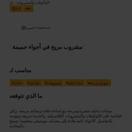
المأكولات والمشروبات
•
بار
٤٫٩
٥
Tripadvisor
الصورة /
”
مشروب مريح في أجواء حميمة
“
مناسب لـ
سهرة_مريحة
#
حياة_ليلية
#
مشروبات
#
كوكتيل
#
حانات
#
ما الذي تتوقعه
مساحة داخلية صغيرة ومريحة مع إضاءة خافتة ومقاعد مريحة. تركيز
القائمة على الكوكتيلات والمشروبات الكلاسيكية، والخدمة سريعة ومهتمة
بالتفاصيل. الأجواء عامة هادئة إلى معتدلة، موسيقى منخفضة تسمح
بالمحادثة.