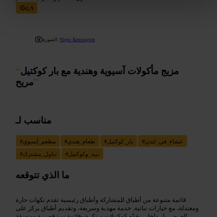
٤٫٩
Yogis Kensington
الصورة /
مزيج مأكولات آسيوية وهندية مع بار كوكتيل
“
”
مريح
مناسب لـ
عشاء_في_لندن
#
بار_كوكتيل
#
طعام_هندي
#
مطعم_آسيوي
#
نبيذ_وكوكتيل
#
تناول_مشترك
#
ما الذي تتوقعه
قائمة متنوعة من أطباق للمشاركة وأطباق رئيسية تقدم نكهات حارة
ومعتدلة، مع خيارات نباتية. خدمة مهذبة وسريعة، وتقديم أطباق يركز على
العرض. بار داخلي يقدّم كوكتيلات مبتكرة وقائمة نبيذ قصيرة ومنسقة.