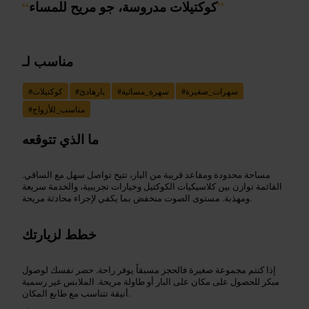
”
كوكتيلات مدروسة، جو مريح للمساء
“
مناسب لـ
سهرات_صغيرة
#
سهرة_مسائية
#
بارهادئ
#
كوكتيلات
#
مناسب_للأزواج
#
ما الذي تتوقعه
مساحة محدودة ومقاعد قريبة من البار، تتيح تواصل سهل مع الساقي.
القائمة توازن بين كلاسيكيات الكوكتيل وخيارات تجريبية، والخدمة سريعة
ومهذبة. مستوى الصوت منخفض بما يكفي لإجراء محادثة مريحة.
خطط لزيارتك
إذا كنتم مجموعة صغيرة فالحجز مسبقاً يوفر راحة. حضر نفسك لوصول
مبكر للحصول على مكان على البار أو طاولة مريحة. الملابس غير رسمية
أنيقة تتناسب مع طابع المكان.