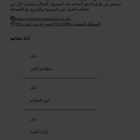
وتحقق من طرق الدفع المتاحة عند الوصول. المكان مناسب لكل من
لقاءات العمل غير الرسمية والخروج مع الأصدقاء.
https://www.thecurtainsup.co.uk/
28A كوميراغ رود، لندن W14 9HR، المملكة المتحدة
أدلة مشابهة
دليل
مطاعم الحي
دليل
أبرز المعالم
دليل
بارات النبيذ