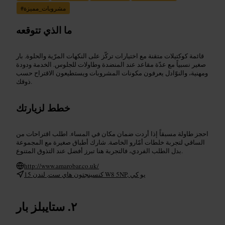
مشروبات_مميزة
#
ما الذي تتوقعه
قائمة كوكتيلات متقنة مع اختيارات تركّز على النكهات المرّية والحلوة. بار
صغير نسبياً مع عدّة مقاعد عند المنضدة وطاولات للجلوس. الخدمة ودودة
ومهنية، والنوّادل يعرفون مكونات المشروبات ويستطيعون الاقتراح حسب
ذوقك.
خطط لزيارتك
احجز طاولة مسبقاً إذا أردت ضمان مكان في المساء. اطلب اقتراحات من
الساقي لتجربة خلطات أمّارو الخاصة. شارك أطباق صغيرة مع المجموعة
بدل الطلب الفردي، فالتجربة هنا تبرز أفضل عند التذوق المتنوع.
http://www.amarobar.co.uk/
15 كنسينجتون هاي ست, لندن W8 5NP, يو كي
ستايبلز بار