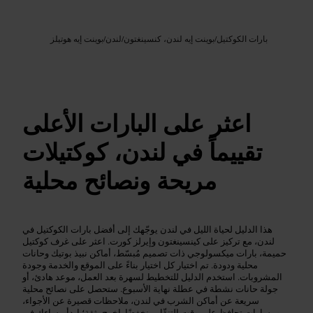
Google AI
الصورة /
بارات الكوكتيل
/
بوينت إيه لندن، كنسينغتون
/
لندن
/
بوينت إيه هوتيلز
اعثر على البارات الأعلى
تقييماً في لندن، كوكتيلات
مريحة ونصائح محلية
هذا الدليل لحياة الليل في لندن يوجّهك إلى أفضل بارات الكوكتيل في
لندن، مع تركيز على كينسينغتون وإيرلز كورت. اعثر على غرف كوكتيل
حميمة، بارات ميكسولوجي ذات تصميم مُبسّط، أماكن نبيذ بوتيك وحانات
محلية ودودة. تم اختيار كل اختيار بناءً على الموقع والخدمة وجودة
المشروبات. استخدم الدليل للتخطيط لسهرة بعد العمل، موعد هادئ، أو
جولة حانات نشطة في عطلة نهاية الأسبوع. ستحصل على نصائح محلية
سريعة عن أماكن الشرب في لندن، ملاحظات قصيرة عن الأجواء،
ومسارات تحافظ على وقت التنقّل منخفضًا. اخرج بثقة؛ ابدأ مساءك في