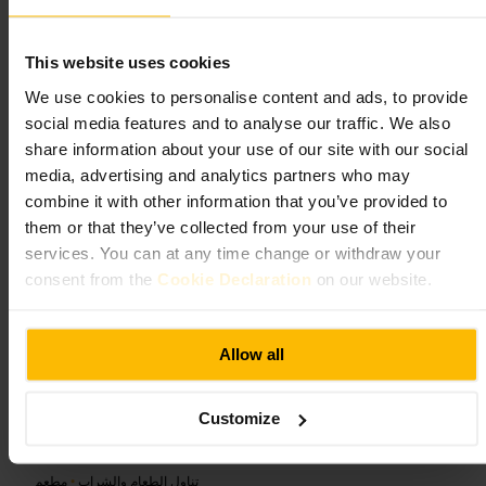
ما الذي تتوقعه
This website uses cookies
ديكور معاصر وحجم مريح، مع بار طويل ومقاعد وطاولات للجلوس. تركيز
We use cookies to personalise content and ads, to provide
القائمة على الكوكتيلات المصممة وخيارات نبيذ مختارة. مستوى الضجيج
معتدل، والطاقم يقدم توصيات واضحة عند الطلب.
social media features and to analyse our traffic. We also
share information about your use of our site with our social
خطط لزيارتك
media, advertising and analytics partners who may
combine it with other information that you’ve provided to
them or that they’ve collected from your use of their
إذا كنت مع مجموعة، احجز طاولة مسبقًا لضمان مكان. حضر بطاقة هوية
عند الطلب. ارتدِ ملابس سمارت كاجوال للمناسبات العملية أو المواعيد.
services. You can at any time change or withdraw your
ضع في اعتبارك اختيار طاولة أبكر إذا أردت حديثًا هادئًا.
consent from the
Cookie Declaration
on our website.
37 إيرلز كورت رود، لندن W8 6ED، المملكة المتحدة
Allow all
يوجيز كنسينغتون | مطعم آسيوي
وهندي إيرلز كورت، لندن | طعام حلال |
Customize
بار كوكتيل ونبيذ بالقرب مني
تناول الطعام والشراب
•
مطعم