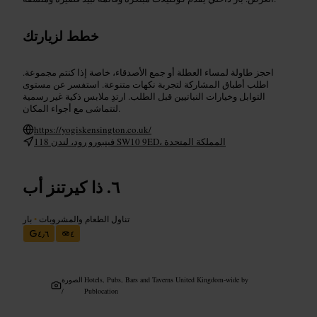
خطط لزيارتك
احجز طاولة لمساء العطلة أو جمع الأصدقاء، خاصة إذا كنتم مجموعة.
اطلب أطباق المشاركة لتجربة نكهات متنوعة. استفسر عن مستوى
التوابل وخيارات النباتيين قبل الطلب. ارتدِ ملابس ذكية غير رسمية
لتتماشى مع أجواء المكان.
https://yogiskensington.co.uk/
118 فينبورو رود، لندن SW10 9ED، المملكة المتحدة
ذا كيرتنز أب
تناول الطعام والمشروبات
•
بار
٤٫٦
٤
Hotels, Pubs, Bars and Taverns United Kingdom-wide by
الصورة
/
Publocation