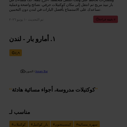
بار نبيذ مريح ثم انتقل إلى مكان كوكتيلات حرفي. نصائح واضحة وعملية
تساعدك على الاستمتاع بأفضل البارات في لندن دون التخمين.
تم التحديث
١٠ يونيو ٢٠٢٦
٧ دقيقة قراءة
أمارو بار - لندن
٤٫٩
Amaro Bar
الصورة /
”
كوكتيلات مدروسة، أجواء مسائية هادئة
“
مناسب لـ
سهرة_مسائية
#
كينسينغتون
#
بار_كوكتيل
#
كوكتيلات
#