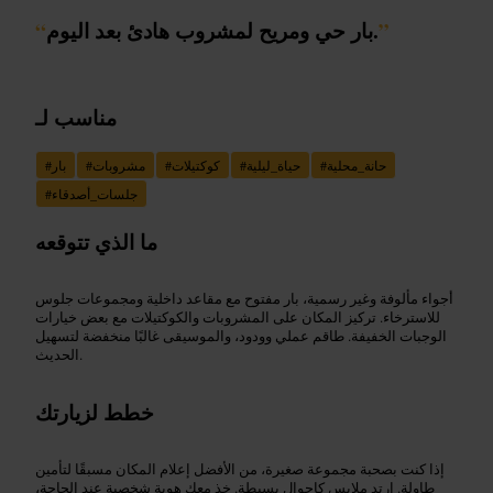
”
بار حي ومريح لمشروب هادئ بعد اليوم.
“
مناسب لـ
حانة_محلية
#
حياة_ليلية
#
كوكتيلات
#
مشروبات
#
بار
#
جلسات_أصدقاء
#
ما الذي تتوقعه
أجواء مألوفة وغير رسمية، بار مفتوح مع مقاعد داخلية ومجموعات جلوس
للاسترخاء. تركيز المكان على المشروبات والكوكتيلات مع بعض خيارات
الوجبات الخفيفة. طاقم عملي وودود، والموسيقى غالبًا منخفضة لتسهيل
الحديث.
خطط لزيارتك
إذا كنت بصحبة مجموعة صغيرة، من الأفضل إعلام المكان مسبقًا لتأمين
طاولة. ارتدِ ملابس كاجوال بسيطة. خذ معك هوية شخصية عند الحاجة،