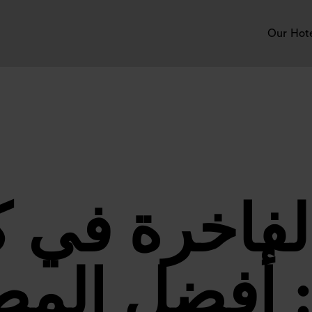
Our Hot
لفاخرة في 
: أفضل المط