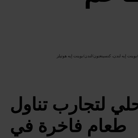
Google AI
الصورة /
بوينت إيه لندن، كنسينغتون
/
لندن
/
بوينت إيه هوتيلز
لي لتجارب تناول
طعام فاخرة في