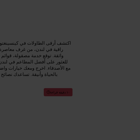
اكتشف أرقى الطاولات في كينسينغتون م
راقية في لندن، من غرف معاصرة 
واثقة. توقع خدمة مصقولة، قوائم 
للعثور على أفضل المطاعم في لندن 
مع الأصدقاء. اخرج ومعك خيارات واضح
بالحياة وأنيقة. تساعدك نصائح
١٠ دقيقة قراءة