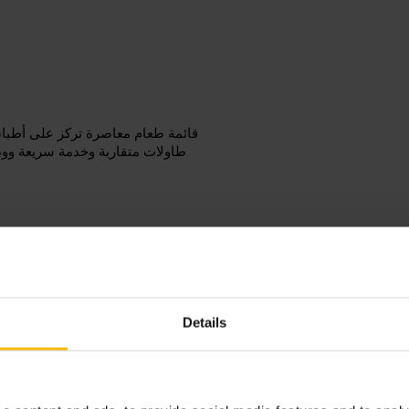
قائمة طعام معاصرة تركز على أطباق
طاولات متقاربة وخدمة سريعة وو
حجز طاولة مفيد للمساءات المزدحمة
Details
مع مجموعة صغيرة أو في موعد 