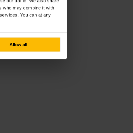
se our traffic. We also share
ers who may combine it with
r services. You can at any
Allow all