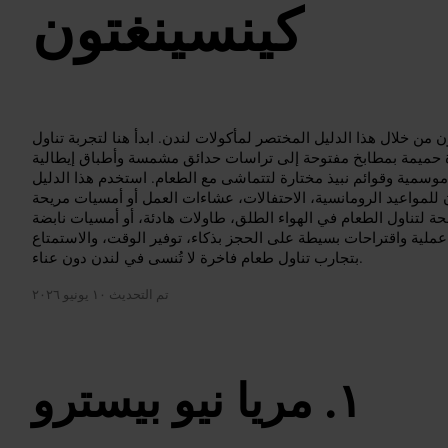
كينسينغتون
ن خلال هذا الدليل المختصر لمأكولات لندن. ابدأ هنا لتجربة تناول
حميمة بمطابخ مفتوحة إلى تراسات حدائق مشمسة وأطباق إيطالية
موسمية وقوائم نبيذ مختارة لتتماشى مع الطعام. استخدم هذا الدليل
للمواعيد الرومانسية، الاحتفالات، عشاءات العمل أو أمسيات مريحة
ة لتناول الطعام في الهواء الطلق، طاولات هادئة، أو أمسيات نابضة
 عملية واقتراحات بسيطة على الحجز بذكاء، توفير الوقت، والاستمتاع
بتجارب تناول طعام فاخرة لا تُنسى في لندن دون عناء.
تم التحديث
١٠ يونيو ٢٠٢٦
مريا نيو بيسترو