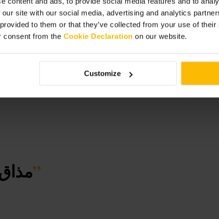
e content and ads, to provide social media features and to analy
 our site with our social media, advertising and analytics partn
 provided to them or that they’ve collected from your use of thei
r consent from the
Cookie Declaration
on our website.
Customize
”
مذاق 