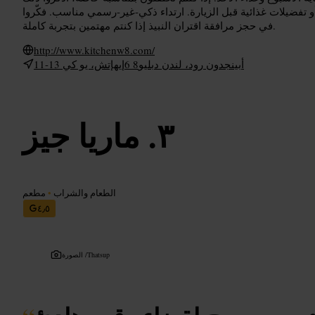
 تفضيلات غذائية قبل الزيارة. ارتداء ذكي‑غير‑رسمي مناسب. فكّروا
في حجز مرافقة اقتران النبيذ إذا كنتم مهتمين بتجربة كاملة.
http://www.kitchenw8.com/
11-13 أبينجدون رود، لندن دبليو8 6إيهإتش، يو كي
ماريا جيز
الطعام والشراب
•
مطعم
٤٫٥
Thatsup
الصورة /