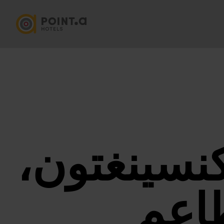
كنسينغتون،
اعم