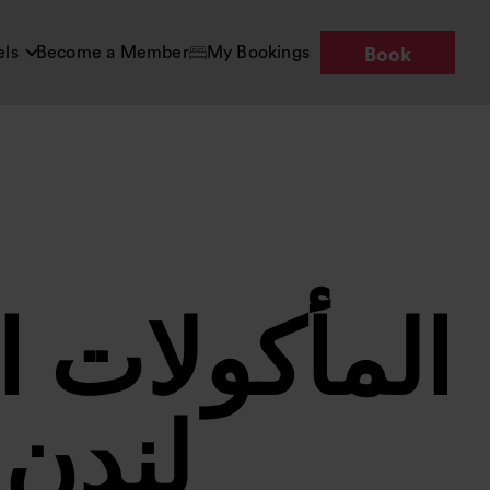
els
Become a Member
My Bookings
Book
المأكولات ا
لندن