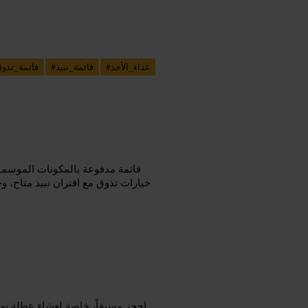
غداء_الأحد
#
قائمة_نبيذ
#
قائمة_تذو
قائمة مدفوعة بالمكونات الموسمية،
خيارات تذوق مع اقتران نبيذ متاح، وخ
احجز مسبقاً، خاصة لعشاء عطلة نهاي