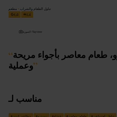
تناول الطعام والشراب
•
مطعم
٤٫٥
٤٫٤
Tagvenue
الصورة /
رو، طعام معاصر بأجواء مريحة
“
”
وعملية
مناسب لـ
تناول_اجتماعي
#
طعام_معاصر
#
عشاء
#
بيسترو
#
مطاعم_لندن
#