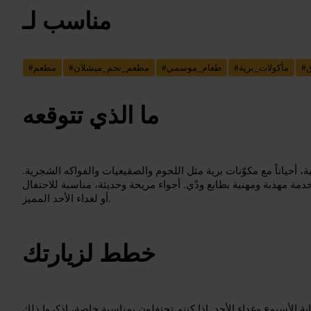
مناسب لـ
ق
#
مأكولات_برية
#
طعام_موسمي
#
مطعم_نجم_ميشلان
#
مطعم
#
ما الذي تتوقعه
 أحياناً مع مكوّنات برية مثل اللحوم والصقيعيات والفواكه الشجرية.
دمة مهذبة ومهنية بطابع ودّي. أجواء مريحة وحديثة، مناسبة للاحتفال
أو لغداء الأحد المميز.
خطط لزيارتك
ة الأسبوع وغداء الأحد. إذا كنتم تحتفلون بمناسبة خاصة، اذكروا ذلك