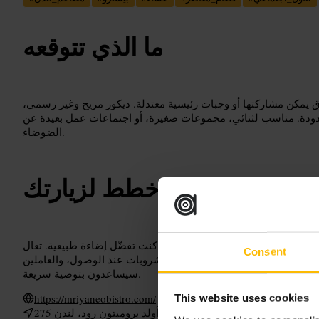
ما الذي تتوقعه
 يمكن مشاركتها أو وجبات رئيسية معتدلة. ديكور مريح وغير رسمي،
دودة. مناسب لثنائي، مجموعات صغيرة، أو اجتماعات عمل بعيدة عن
الضوضاء.
خطط لزيارتك
، اطلب طاولة قريبة من النوافذ إن كنت تفضّل إضاءة طبيعية. تعال
Consent
عمل غير رسمي. افحص خيارات المشروبات عند الوصول، والعاملين
سيساعدون بتوصية سريعة.
https://mriyaneobistro.com/
This website uses cookies
275 أولد برومبتون رود، لندن SW5 9JA، المملكة المتحدة