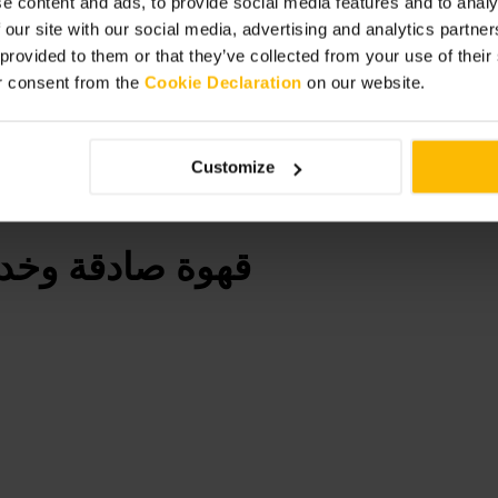
e content and ads, to provide social media features and to analy
 our site with our social media, advertising and analytics partn
 provided to them or that they’ve collected from your use of thei
r consent from the
Cookie Declaration
on our website.
Customize
قهوة صادقة وخدم