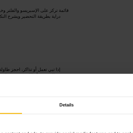
قائمة تركز على الإسبريسو والفلتر وخ
دراية بطريقة التحضير ويشرح الن
إذا تبي تعمل أو تذاكر، احجز طاو
المخمرة أو اللاتيه مع معجنات ا
المقاعد محدودة في أوقات الذروة، فافضل أن تحضر في فترات أقل ازدحاماً أو تختار أخذ للمنزل.
Details