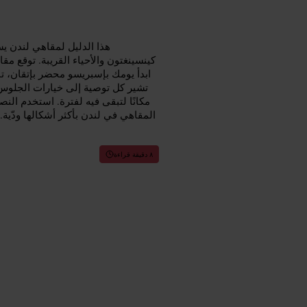
هذا الدليل لمقاهي لندن 
كينسينغتون والأحياء القريبة. توقع
ابدأ يومك بإسبريسو محضر بإتقان، ت
تشير كل توصية إلى خيارات الجلوس و
مكانًا لتبقى فيه لفترة. استخدم النص
المقاهي في لندن بأكثر أشكالها ودّية.
٨ دقيقة قراءة