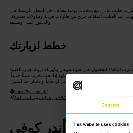
يارات حليب نباتي، مع معجنات يومية معدّة داخل المحل. باريستا على
كهات عند الطلب. المقاعد مزيج بين طاولات فردية وطاولات مشتركة،
والديكور عملي وبسيط.
خطط لزيارتك
لة قرب النافذة للحصول على ضوء طبيعي وكهرباء قريبة. جرب القهوة
ليوم، واطلب من الباريستا توصية بالنكهة إذا تحب تجرب شيئاً جديداً.
https://lytte.co.uk/
345 نورث إند رود، لندن SW6 1NN، يو كيه
Consent
أوفر أندر كوفي
This website uses cookies