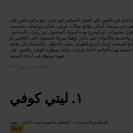
يساعدك في العثور على أفضل المقاهي في لندن، مع تركيز خاص على
 مقاهي حي مريحة، أماكن بطابع صالات عرض، مخابز وتراسات مشمسة.
ناول مخبوزات، أو استرخِ مع حاسوبك المحمول بين زيارات المتاحف.
الخدمة والأجواء، حتى تختار توقفًا سريعًا للحصول على الكافيين أو
ائح المحلية لإيجاد أسرع الطرق، تجنّب الانتظار، والانضمام إلى ثقافة
 احتفظ بهذه القائمة لاتخاذ قرارات واثقة وموفّرة للوقت والعثور على
قهوة موثوقة في أرجاء المدينة.
تم التحديث
١٠ يونيو ٢٠٢٦
ليتي كوفي
المطاعم والمشروبات
•
المقاهي والقهوة وبيوت الشاي
•
مقهى
٤٫٩