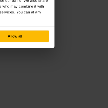
se our traffic. We also share
ers who may combine it with
r services. You can at any
Allow all