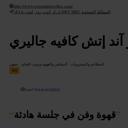
http://www.overundercoffee.com/
181A إيرلز كوت رود, لندن SW5 9RD, المملكة المتحدة
 آند إتش كافيه جاليري
المطاعم والمشروبات
•
المقاهي والقهوة وبيوت الشاي
•
مقهى
٥
R & H (est.Feb2014)
الصورة /
”
قهوة وفن في جلسة هادئة
“