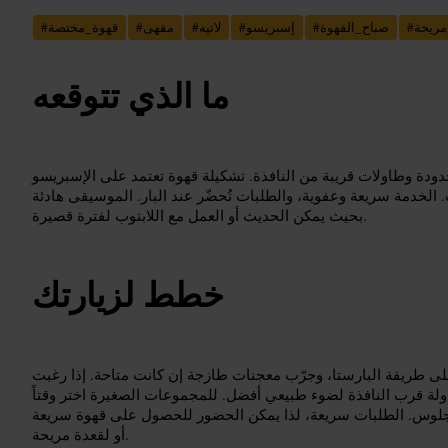
مريحة
#
صباح_القهوة
#
إسبريسو
#
لاتيه
#
مقهى
#
قهوة_مختصة
#
ما الذي تتوقعه
ودة وطاولات قريبة من النافذة. تشكيلة قهوة تعتمد على الإسبريسو
ت. الخدمة سريعة وعفوية، والطلبات تُحضّر عند البار. الموسيقى هادئة
بحيث يمكن الحديث أو العمل مع اللابتوب لفترة قصيرة.
خطط لزيارتك
 طريقة البارستا، وجرّب معجنات طازجة إن كانت متاحة. إذا رغبت
لة قرب النافذة لضوء طبيعي أفضل. للمجموعات الصغيرة اختر وقتاً
لجلوس. الطلبات سريعة، لذا يمكن الحضور للحصول على قهوة سريعة
أو لقعدة مريحة.