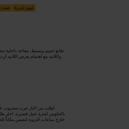
قهوة_لندن
#
قعدة_
طابع حميم وبسيط، مقاعد داخلية محد
واللاتيه مع اهتمام بعرض اللاتيه آر
اطلب من البار جرب مشروب على
بالجلوس لفترة عمل قصيرة، اختَر طاو
خارج ساعات الذروة لتضمن مكاناً ل