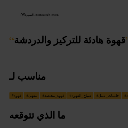
dlservicecafe.london
الصورة /
قهوة هادئة للتركيز والدردشة
“
مناسب لـ
#
جلسات_عمل
#
صباح_القهوة
#
قهوة_مختصة
#
مقهى
#
قهوة
#
ما الذي تتوقعه