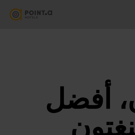
ن، أفضل
غتون