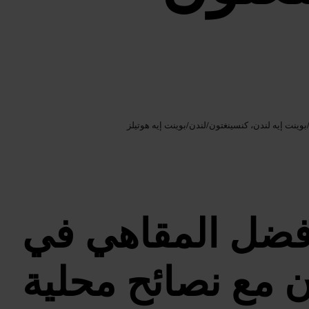
Google AI
الصورة /
بوينت إيه لندن، كنسينغتون
/
لندن
/
بوينت إيه هوتيلز
ضل المقاهي في
ن مع نصائح محلية