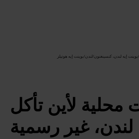
Google AI
الصورة /
بوينت إيه لندن، كنسينغتون
/
لندن
/
بوينت إيه هوتيلز
ت محلية لأين تأكل
لندن، غير رسمية