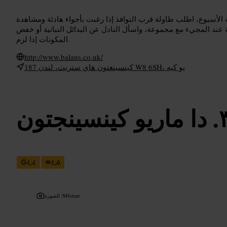
الأسبوع، اطلب طاولة قرب النوافذ إذا رغبت بأجواء هادئة ومشاهدة
ند المجيء مع مجموعة، واسأل النادل عن البدائل النباتية أو خفض
المكونات إذا لزم.
http://www.balans.co.uk/
187 كينسينغتون هاي ستريت، لندن W8 6SH، يو كيه
دا ماريو كينسينجتون
٤٫٤
٤٫٥
M8share
الصورة /