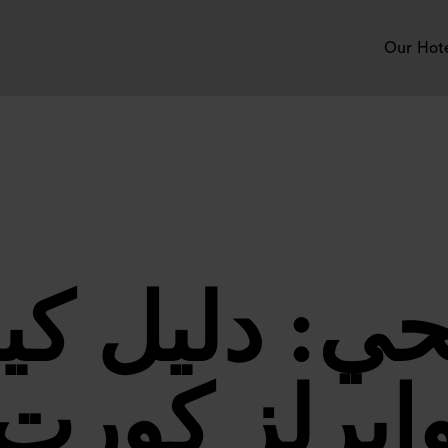
Our Hot
ي: دليل كي
إيرلز كورت