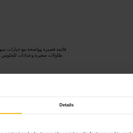
قائمة قصيرة وواضحة مع خيارات سوشي
طاولات صغيرة وعدادات للجلوس الفردي. مناسب لمن يبحث عن وجبة عملية مع نكهة يابانية دون تعقيد.
إذا تذهب بمفردك، اطلب من العدّاد 
Details
مجموعات السوشي. اطّلع على قائمة ا