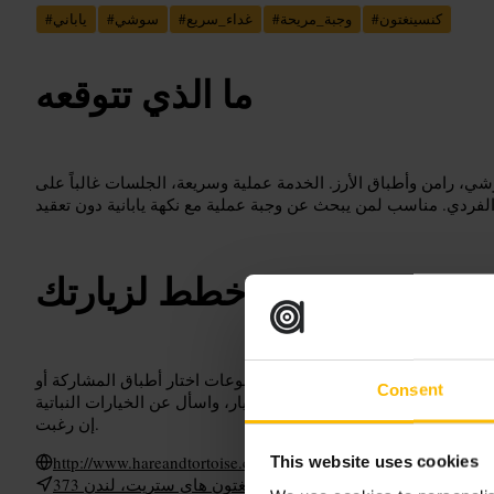
كنسينغتون
#
وجبة_مريحة
#
غداء_سريع
#
سوشي
#
ياباني
#
ما الذي تتوقعه
، رامن وأطباق الأرز. الخدمة عملية وسريعة، الجلسات غالباً على
خطط لزيارتك
للاستفادة من الخدمة السريعة. للمجموعات اختار أطباق المشاركة أو
Consent
لأصناف قبل الذهاب لتسهيل الاختيار، واسأل عن الخيارات النباتية
إن رغبت.
http://www.hareandtortoise.co.uk/
This website uses cookies
373 كنسينغتون هاي ستريت، لندن W14 8QZ، يو كيه