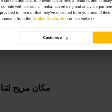
e content and ads, to provide social media features and to analy
 our site with our social media, advertising and analytics partn
 provided to them or that they’ve collected from your use of thei
r consent from the
Cookie Declaration
on our website.
Customize
مكان مريح لتن