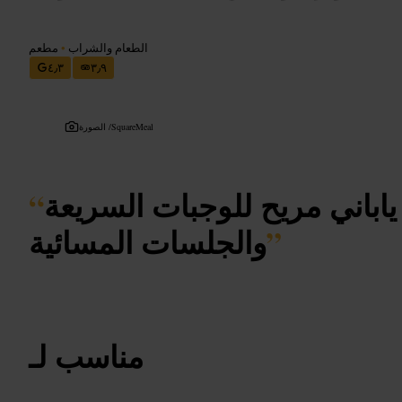
الطعام والشراب
•
مطعم
٤٫٣
٣٫٩
SquareMeal
الصورة /
اباني مريح للوجبات السريعة
“
”
والجلسات المسائية
مناسب لـ