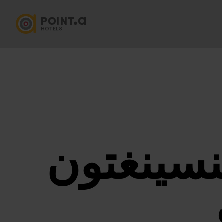
نسينغتون