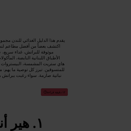
يقدم هذا الدليل الغذائي للندن مجمو
اكتشف بعضاً من أفضل مطاعم لندن 
موثوقة للبرانش، غداء سريع، ع
الأطباق اللبنانية النابضة، المأك
هاي ستريت المشمسة، البيستروات ال
للمتسوقين. تبرز كل توصية ما يهم: م
نباتية صارمة. سواء رغبت ببرانش ه
١٢ دقيقة قراءة
هير أ