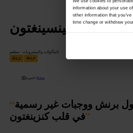
We use cookies to personalis
information about your use of
other information that you’ve
بالانس، كينسينغتون
time change or withdraw you
المأكولات والمشروبات
•
مطعم
٤٫٤
٤٫٣
Balans
الصورة /
اول برنش ووجبات غير رسمية
“
”
في قلب كنزينغتون