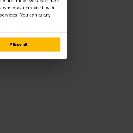
se our traffic. We also share
ers who may combine it with
r services. You can at any
Allow all