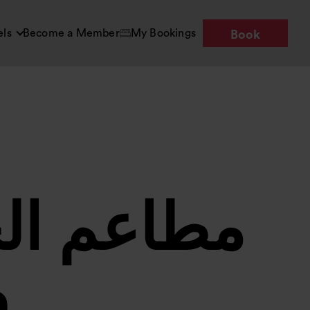
els
Become a Member
My Bookings
Book
مطاعم الح
و