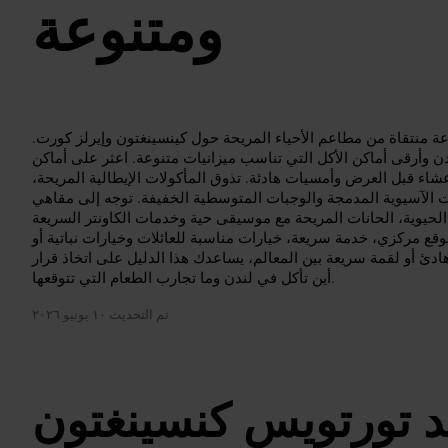
ومتنوعة
عة منتقاة من مطاعم الأحياء المريحة حول كينسينغتون وإيرلز كورت.
وأرقى أماكن الأكل التي تناسب ميزانيات متنوعة. اعثر على أماكن
شاء قبل العرض وأمسيات هادئة. تذوق المأكولات الإيطالية المريحة،
ولات الآسيوية المدمجة والوجبات المتوسطية الخفيفة. توجه إلى مقاهي
حيوية، الحانات المريحة مع موسيقى حية وخدمات الكاونتر السريعة
وقع مركزي، خدمة سريعة، خيارات مناسبة للعائلات وخيارات نباتية أو
ادئ أو لقمة سريعة بين المعالم، يساعدك هذا الدليل على اتخاذ قرار
أين تأكل في لندن وما تجارب الطعام التي تتوقعها.
تم التحديث
١٠ يونيو ٢٠٢٦
ند تورتويس كنسينغتون