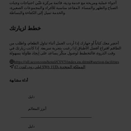
أجواء عملية ومريحة مع خدمة ودية، قائمة مركزة تلبّي احتياجات وجبات
الصباح والظهر والمساء. المقاعد مناسبة للأفراد والمجموعات الصغيرة،
والخدمة تميل إلى الكفاءة والبساطة.
خطط لزيارتك
أحضِر معك كتاباً أو جهازك إذا أردت العمل أثناء تناول الطعام، واطلب من
الطاقم اقتراح أفضل الأطباق إذا رغبت بتجربة سريعة. إذا كانت زيارتك في
وقت الذروة، فالتخطيط لوصول مبكّر يساعد على إيجاد طاولة بسهولة.
https://all.accor.com/hotel/C0V5/index.en.shtml#section-facilities
47 ليلي رود، لندن SW6 1UD، المملكة المتحدة
أدلة مشابهة
دليل
أبرز المعالم
دليل