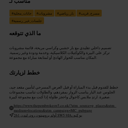
مناسب لـ
مسرح_قريب
#
بار_رياضي
#
مشروبات
#
حانات_محلية
#
جلسات_غير_رسمية
#
ما الذي تتوقعه
تصميم داخلي تقليدي مع بار خشبي وكراسي مريحة، قائمة مشروبات
تركز على البيرة والكوكتيلات الكلاسيكية، وخدمة ودودة وغير رسمية.
المكان مناسب للحوار الهادئ أو لمتابعة مباراة مع مجموعة.
خطط لزيارتك
خطط للقدوم قبل بدء المباراة أو قبل العرض المسرحي لتأمين مقعد جيد،
الجلوس عند البار يناسب الزوار بمفردهم، والطاولات تناسب مجموعات
صغيرة. ارتدِ ملابس كاجوال واحجز طاولة إذا كنت مع مجموعة كبيرة.
https://www.thepembrokesw5.co.uk/?utm_source=g_places&utm_
medium=locations&utm_campaign=MC_pubpage
261 أولد برومبتون رود، لندن SW5 9JA، يو كيه