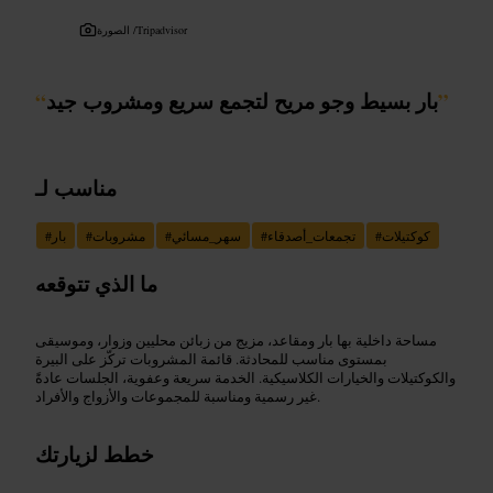
Tripadvisor
الصورة /
”
بار بسيط وجو مريح لتجمع سريع ومشروب جيد
“
مناسب لـ
كوكتيلات
#
تجمعات_أصدقاء
#
سهر_مسائي
#
مشروبات
#
بار
#
ما الذي تتوقعه
مساحة داخلية بها بار ومقاعد، مزيج من زبائن محليين وزوار، وموسيقى
بمستوى مناسب للمحادثة. قائمة المشروبات تركّز على البيرة
والكوكتيلات والخيارات الكلاسيكية. الخدمة سريعة وعفوية، الجلسات عادةً
غير رسمية ومناسبة للمجموعات والأزواج والأفراد.
خطط لزيارتك