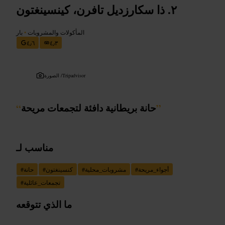
ذا سكارزديل تافرن، كينسينغتون
المأكولات والمشروبات
•
بار
٤٫٦
٤٫٣
Tripadvisor
الصورة /
”
حانة بريطانية دافئة لتجمعات مريحة
“
مناسب لـ
أجواء_مريحة
#
مشروبات_محلية
#
كنسينغتون
#
حانة
#
تجمعات_عائلية
#
ما الذي تتوقعه