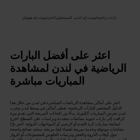
Google AI
الصورة /
بارات رياضية
/
بوينت إيه لندن، كنسينغتون
/
لندن
/
بوينت إيه هوتيلز
اعثر على أفضل البارات
الرياضية في لندن لمشاهدة
المباريات مباشرة
اعثر على أماكن مشاهدة الرياضات المباشرة في لندن من خلال هذا
الدليل المختصر للبارات الرياضية. نغطي أماكن في وسط لندن وغرب
لندن تعرض المباريات الكبيرة، بدءًا من الحانات المريحة التي تقدم بيرة
كرافت إلى بارات حيوية بشاشات متعددة وتراسات على السطح. اخرج
لمتابعة مباريات كرة القدم أو الرجبي أو المواجهات الدولية. اختر بارًا
بشاشات موثوقة وخدمة سريعة لقضاء ليلة مريحة. ستجد نصائح واضحة
حول أوقات الذروة والحجز وترتيبات الجلوس للمجموعات أو الزوار
الفرديين. سواء كنت تبحث عن أفضل البارات الرياضية في لندن للأجواء،