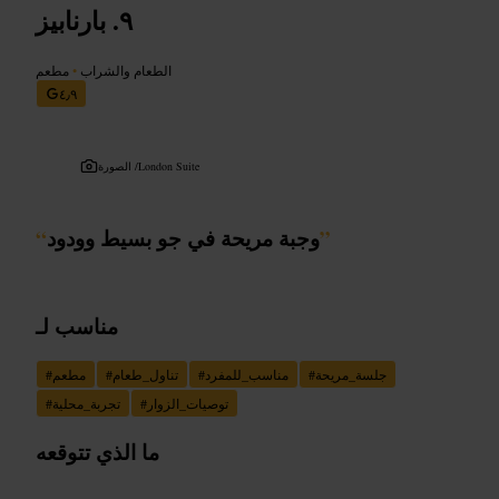
بارنابيز
الطعام والشراب
•
مطعم
٤٫٩
London Suite
الصورة /
”
وجبة مريحة في جو بسيط وودود
“
مناسب لـ
جلسة_مريحة
#
مناسب_للمفرد
#
تناول_طعام
#
مطعم
#
توصيات_الزوار
#
تجربة_محلية
#
ما الذي تتوقعه