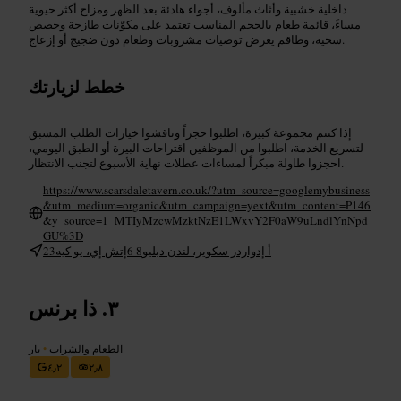
داخلية خشبية وأثاث مألوف، أجواء هادئة بعد الظهر ومزاج أكثر حيوية
مساءً، قائمة طعام بالحجم المناسب تعتمد على مكوّنات طازجة وحصص
سخية، وطاقم يعرض توصيات مشروبات وطعام دون ضجيج أو إزعاج.
خطط لزيارتك
إذا كنتم مجموعة كبيرة، اطلبوا حجزاً وناقشوا خيارات الطلب المسبق
لتسريع الخدمة، اطلبوا من الموظفين اقتراحات البيرة أو الطبق اليومي،
احجزوا طاولة مبكراً لمساءات عطلات نهاية الأسبوع لتجنب الانتظار.
https://www.scarsdaletavern.co.uk/?utm_source=googlemybusiness
&utm_medium=organic&utm_campaign=yext&utm_content=P146
&y_source=1_MTIyMzcwMzktNzE1LWxvY2F0aW9uLndlYnNpd
GU%3D
23أ إدواردز سكوير، لندن دبليو8 6إتش إي، يو كيه
ذا برنس
الطعام والشراب
•
بار
٤٫٢
٢٫٨