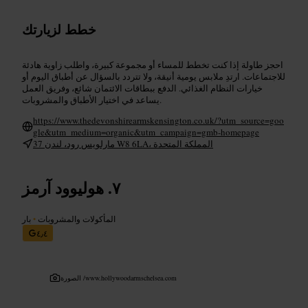
خطط لزيارتك
احجز طاولة إذا كنت تخطط للمساء أو مجموعة كبيرة، واطلب زاوية هادئة
للاجتماعات. ارتدِ ملابس يومية أنيقة، ولا تتردد بالسؤال عن أطباق اليوم أو
خيارات النظام الغذائي. الدفع ببطاقات الائتمان شائع، وفريق العمل
يساعد في اختيار الأطباق والمشروبات.
https://www.thedevonshirearmskensington.co.uk/?utm_source=goo
gle&utm_medium=organic&utm_campaign=gmb-homepage
37 مارلويس رود، لندن W8 6LA، المملكة المتحدة
هوليوود آرمز
المأكولات والمشروبات
•
بار
٤٫٤
www.hollywoodarmschelsea.com
الصورة /