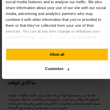
social media features and to analyse our traffic. We also
٤٫٤
share information about your use of our site with our social
media, advertising and analytics partners who may
combine it with other information that you’ve provided to
Useyourlocal
الصورة /
them or that they’ve collected from your use of their
services. You can at any time change or withdraw your
”
حانة حي كينسينغتون بطابع دافئ ومريح
“
consent from the
Cookie Declaration
on our website.
مناسب لـ
Allow all
عشاء
#
مشروبات
#
حانة_محلية
#
لندن
#
كينسينغتون
#
Customize
لقاء_عمل
#
عائلات
#
ما الذي تتوقعه
جلسة غير رسمية مع أجواء مريحة ونادِل ودود. قائمة مأكولات تقليدية
للمطعم البريطاني مع خيارات للمجموعات والعائلات. تشكيلة مشروبات
تشمل الجعة والمحليات والخيارات الكلاسيكية للعصر والمساء. المساحات
تناسب حديث عمل هادئ أو جلسة مع الأصدقاء.