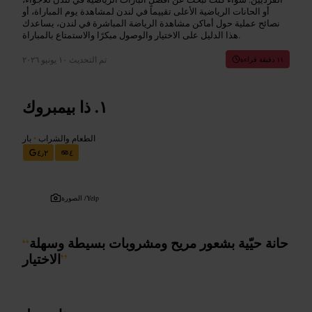
أو الحانات الرياضية الأعلى تقييماً في لندن لمشاهدة يوم المباراة، أو
نصائح عملية حول أماكن مشاهدة الرياضة المباشرة في لندن، يساعدك
هذا الدليل على الاختيار والوصول مبكرًا والاستمتاع بالمباراة.
تم التحديث
١٠ يونيو ٢٠٢٦
١١ دقيقة قراءة
ذا بيمبروك
الطعام والشراب
•
بار
٤٫٢
٤
Yelp
الصورة /
حانة حيّية بشعور مريح ومشروبات بسيطة وسهلة
“
”
الاختيار