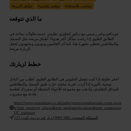
مناسب_للأصدقاء
#
مطعم_تقليدي
#
عشّاق_البيرة
#
ما الذي تتوقعه
جو دافئ وغير رسمي مع ديكور إنجليزي تقليدي. خدمة طاولات متاحة في
الطابق العلوي إذا رغبت بمأكل أكثر هدوءاً. أطباق مريحة مثل السمك
والبطاطس تحظى بشهرة هنا، كما أن القائمين ودودون ويجتهدون لجعل
الزيارة مريحة.
خطط لزيارتك
احجز طاولة إذا كنت تفضل الجلوس في الطابق العلوي. اطلب من النادل
توصية بالبيرة إذا أردت تجربة محلية. جرّب طبق السمك والبطاطس
للمذاق التقليدي، واذهب مع مجموعة للأجواء النشطة أو بمفردك لجلسة
هادئة مع مشروب.
https://www.greeneking.co.uk/pubs/greater-london/earls-court-taver
n?utm_source=g_places&utm_medium=locations&utm_campaign=
UC_pubpage
123 إيرلز كورت رود، لندن SW5 9RL، المملكة المتحدة