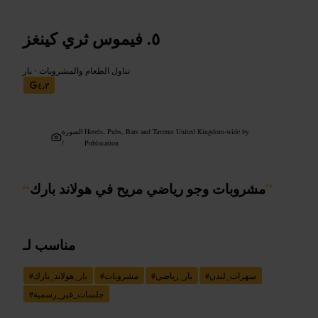
فيموس ثري كينغز
تناول الطعام والمشروبات
•
بار
٤٫٣
Hotels, Pubs, Bars and Taverns United Kingdom-wide by
الصورة
/
Publocation
”
مشروبات وجو رياضي مريح في هولاند بارك
“
مناسب لـ
سهرات_لندن
#
بار_رياضي
#
مشروبات
#
بار_هولاند_بارك
#
جلسات_غير_رسمية
#