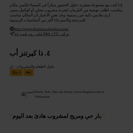
إذا كنت مع مجموعة صغيرة، حاول الحضور مبكراً في المساء لتأمين مكان
مناسب. اطلب توصية من البارمان لتجربة مشروب محلي أو كوكتيل مميز.
ارتدِ ملابس ذكية غير رسمية، وخذ بعين الاعتبار أن المكان مناسب
للدردشة والاسترخاء أكثر من المناسبات الرسمية.
http://www.theprincelondon.com/
14 ليلي رود، لندن SW6 1TT، يو كي
ذا كيرتنز أب
تناول الطعام والمشروبات
•
بار
٤٫٦
٤
Hotels, Pubs, Bars and Taverns United Kingdom-wide by
الصورة
/
Publocation
”
بار حي ومريح لمشروب هادئ بعد اليوم.
“