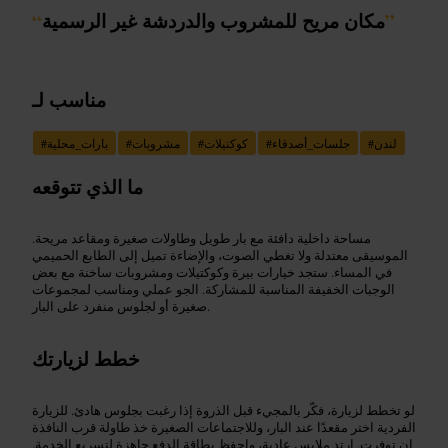
”
مكان مريح للمشروب والدردشة غير الرسمية
“
مناسب لـ
لندن
#
جلسات_أصدقاء
#
كوكتيلات
#
مشروبات
#
بارات_محلية
#
ما الذي تتوقعه
مساحة داخلية دافئة مع بار طويل وطاولات صغيرة ومقاعد مريحة.
الموسيقى معتدلة ولا تغطي الصوت، والإضاءة تميل إلى الطابع الحميمي
في المساء. ستجد خيارات بيرة وكوكتيلات ومشروبات ساخنة مع بعض
الوجبات الخفيفة المناسبة للمشاركة. الجو عملي ومناسب لمجموعات
صغيرة أو لجلوس منفرد على البار.
خطط لزيارتك
لو تخطط لزيارة، فكّر بالمجيء قبل الذروة إذا رغبت بجلوس هادئ. للزيارة
الفردية اختر مقعدًا عند البار، وللاجتماعات الصغيرة خذ طاولة قرب النافذة
إن توفرت. ارتدِ ملابس عادية، واحفظ بطاقة الدفع جاهزة لتسريع الخدمة.