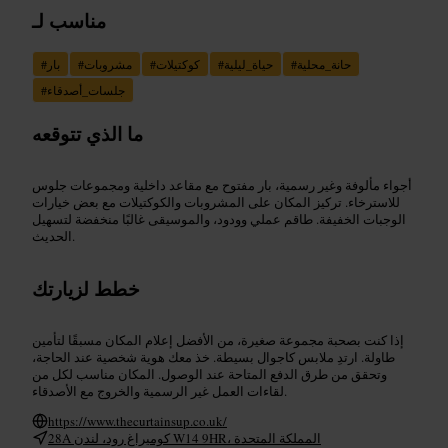
مناسب لـ
حانة_محلية
#
حياة_ليلية
#
كوكتيلات
#
مشروبات
#
بار
#
جلسات_أصدقاء
#
ما الذي تتوقعه
أجواء مألوفة وغير رسمية، بار مفتوح مع مقاعد داخلية ومجموعات جلوس
للاسترخاء. تركيز المكان على المشروبات والكوكتيلات مع بعض خيارات
الوجبات الخفيفة. طاقم عملي وودود، والموسيقى غالبًا منخفضة لتسهيل
الحديث.
خطط لزيارتك
إذا كنت بصحبة مجموعة صغيرة، من الأفضل إعلام المكان مسبقًا لتأمين
طاولة. ارتدِ ملابس كاجوال بسيطة. خذ معك هوية شخصية عند الحاجة،
وتحقق من طرق الدفع المتاحة عند الوصول. المكان مناسب لكل من
لقاءات العمل غير الرسمية والخروج مع الأصدقاء.
https://www.thecurtainsup.co.uk/
28A كوميراغ رود، لندن W14 9HR، المملكة المتحدة