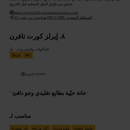
تحقق من طرق النقل المحلية قبل الخروج.
https://www.hollywoodarmschelsea.com/
45 هوليوود رود، لندن SW10 9HX، المملكة المتحدة
إيرلز كورت تافرن
المأكولات والمشروبات
•
بار
٤٫٥
٤
FANZO
الصورة /
”
حانة حيّية بطابع تقليدي وجو دافئ
“
مناسب لـ
جلسة_دافئة
#
مشروبات
#
أكل_مريح
#
بار_محلي
#