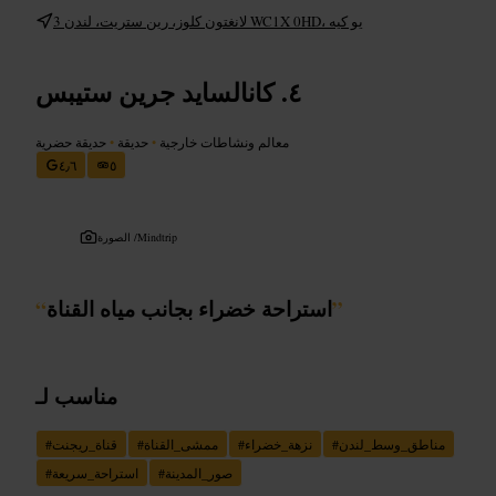
3 لانغتون كلوز، رين ستريت، لندن WC1X 0HD، يو كيه
كانالسايد جرين ستيبس
معالم ونشاطات خارجية
•
حديقة
•
حديقة حضرية
٤٫٦
٥
Mindtrip
الصورة /
”
استراحة خضراء بجانب مياه القناة
“
مناسب لـ
مناطق_وسط_لندن
#
نزهة_خضراء
#
ممشى_القناة
#
قناة_ريجنت
#
صور_المدينة
#
استراحة_سريعة
#