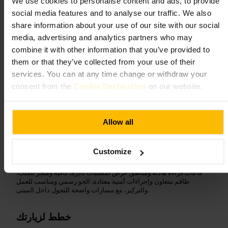
We use cookies to personalise content and ads, to provide
social media features and to analyse our traffic. We also
share information about your use of our site with our social
الصورة /
media, advertising and analytics partners who may
combine it with other information that you’ve provided to
”
مصدر معرفة وهدوء للباحثين وزائري الثقافة
“
them or that they’ve collected from your use of their
services. You can at any time change or withdraw your
consent from the
Cookie Declaration
on our website.
مناسب لـ
Allow all
معرفة
#
لندن
#
كتب_قديمة
#
بحث
#
ثقافة
#
مكتبة_بريطانية
#
ما الذي تتوقعه
Customize
قاعات قراءة هادئة ومناطق عرض لمقتنيات نادرة، كافيه ومتجر للكتب،
طاقم متعاون وإجراءات أمنية معتادة. الجو رسمي ومناسب للعمل
والتركيز، مع مسارات واضحة للتجول داخل المبنى.
خطط لزيارتك