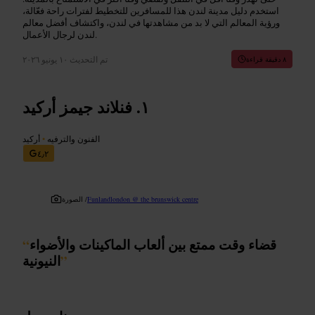
استخدم دليل مدينة لندن هذا للمسافرين للتخطيط لفترات راحة فعّالة،
ورؤية المعالم التي لا بد من مشاهدتها في لندن، واكتشاف أفضل معالم
لندن لرجال الأعمال.
تم التحديث
١٠ يونيو ٢٠٢٦
٨ دقيقة قراءة
فنلاند جيمز أركيد
الفنون والترفيه
•
أركيد
٤٫٢
Funlandlondon @ the brunswick centre
الصورة /
قضاء وقت ممتع بين ألعاب الماكينات والأضواء
“
”
النيونية