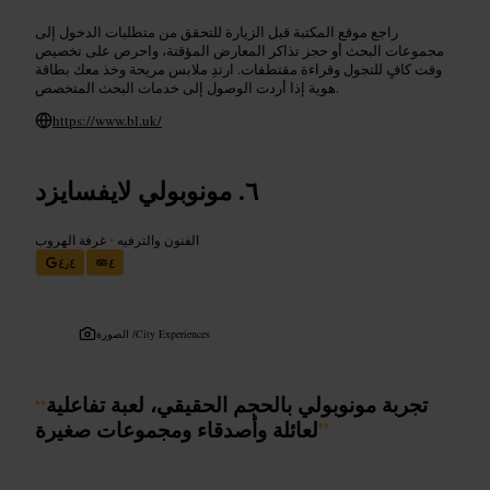
راجع موقع المكتبة قبل الزيارة للتحقق من متطلبات الدخول إلى
مجموعات البحث أو حجز تذاكر المعارض المؤقتة، واحرص على تخصيص
وقت كافٍ للتجول وقراءة مقتطفات. ارتدِ ملابس مريحة وخذ معك بطاقة
هوية إذا أردت الوصول إلى خدمات البحث المتخصص.
https://www.bl.uk/
مونوبولي لايفسايزد
الفنون والترفيه
•
غرفة الهروب
٤٫٤
٤
City Experiences
الصورة /
تجربة مونوبولي بالحجم الحقيقي، لعبة تفاعلية
“
”
لعائلة وأصدقاء ومجموعات صغيرة