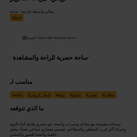
معالم وأنشطة خارجية
•
ساحة
٤٫٥
Allford Hall Monaghan Morris
الصورة /
”
ساحة حضرية للراحة والمشاهدة
“
مناسب لـ
عائلات
#
تصوير
#
تسوق
#
نزهة
#
كينغز_كروس
#
ساحة
#
ما الذي تتوقعه
مساحة مفتوحة مع مقاعد وممرات واسعة. جو حضري هادئ أثناء اليوم
وحركة أكبر قرب المقاهي والمطاعم. تصميم معماري صناعي مُجدَّد يخلق
خلفية واضحة للصور والمشي.