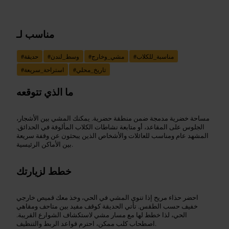
مناسب لـ
مناسبة_للكلاب
#
مشي_وخارج
#
وسط_لندن
#
حديقة
#
تاريخ_محلي
#
استراحة_سريعة
#
ما الذي تتوقعه
مساحة خضرية مدمجة ضمن منطقة حضرية. يمكنك المشي بين الأشجار،
الجلوس على المقاعد، أو متابعة نشاطات الكلاب المألوفة في الحدائق.
المشهد عام ومناسب للعائلات والأشخاص الذين يبحثون عن وقفة سريعة
بين الأماكن الرئيسية.
خطط لزيارتك
احضر حذاء مريح إذا تنوي المشي في الحي، وخذ معك قميص خارجي
خفيف حسب الطقس. تأتي الحديقة كوقف مفيد بين متاحف ومقاهي
الحي، لذا خطط لها مع مسار مشي لاستكشاف الشوارع القريبة.
اصطحاب كلب ممكن، احترم قواعد الربط والتنظيف.