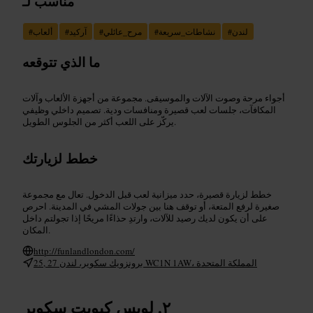
مناسب لـ
لندن
#
نشاطات_سريعة
#
مرح_عائلي
#
آركيد
#
ألعاب
#
ما الذي تتوقعه
أجواء مرحة وصوت الآلات والموسيقى. مجموعة من أجهزة الألعاب وآلات
المكافآت، جلسات لعب قصيرة ومنافسات ودية. تصميم داخلي وظيفي
يركّز على اللعب أكثر من الجلوس الطويل.
خطط لزيارتك
خطط لزيارة قصيرة، حدد ميزانية لعب قبل الدخول. تعال مع مجموعة
صغيرة لرفع المتعة، أو توقف هنا بين جولات المشي في المدينة. احرص
على أن يكون لديك رصيد للآلات، وارتدِ حذاءًا مريحًا إذا تجولتم داخل
المكان.
http://funlandlondon.com/
25, 27 برونزويك سكوير، لندن WC1N 1AW، المملكة المتحدة
لويس كيوبت سكوير