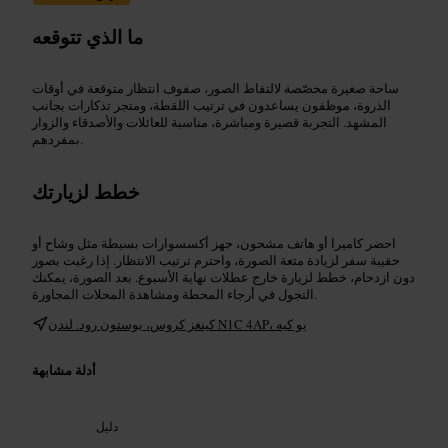
ما الذي تتوقعه
ساحة صغيرة مخصّصة لالتقاط الصور، صفوف انتظار متوقعة في أوقات
الذروة، موظفون يساعدون في ترتيب اللقطة، ومتجر تذكارات بجانب
المشهد. التجربة قصيرة ومباشرة، مناسبة للعائلات والأصدقاء والزوار
بمفردهم.
خطط لزيارتك
احضر كاميرا أو هاتف مشحون، جهز أكسسوارات بسيطة مثل وشاح أو
حقيبة سفر لزيادة متعة الصورة، واحترم ترتيب الانتظار. إذا رغبت بصور
دون ازدحام، خطط لزيارة خارج عطلات نهاية الأسبوع. بعد الصورة، يمكنك
التجول في أرجاء المحطة ومشاهدة المحلات المجاورة.
كينغز كروس، يوستون رود. لندن N1C 4AP، يو كيه
أدلة مشابهة
دليل