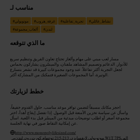
مناسب لـ
نشاط_عائلي
#
تجربة_تفاعلية
#
غرفة_هروب
#
مونوبولي
#
لندن
#
ألعاب_مجموعة
#
ما الذي تتوقعه
مسار لعب مبني على مهام وألغاز تحتاج تعاون الفريق وتنظيم سريع
للأدوار. الدعائم وتصميم المشاهد ملفتان، والميسّرون يشاركون بحماس
لجعل التجربة أكثر تفاعلاً. عند وجود مجموعات كبيرة قد تشعر بتسارع
الوتيرة، أما المجموعات الصغيرة فتمكنك من المشاركة أكثر.
خطط لزيارتك
احجز مكانك مسبقاً لتضمن توافر موعد مناسب. حاول القدوم خفيفاً،
واسأل عن سياسة تخزين الأمتعة قبل الوصول. إذا تفضل إيقاع أهدأ، اختر
مجموعة أصغر أو اطلب توضيحات مبدئية من الميسّر قبل بدء اللعبة. اسأل
عن إمكانية التقاط صور في نهاية الجلسة.
http://www.monopolylifesized.com/
مونوبولي لايفسايزد، 213-215 توتنهام كورت رود، لندن W1T 7PS، الم