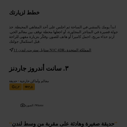
خطط لزيارتك
ابدأ يومك بالمشي في الساحة ثم اجلس على أحد المقاهي المحيطة. خذ
جولة قصيرة في المتاجر المجاورة، أو اجعلها محطة توقف بين معالم الحي.
ارتدِ حذاء مريح، احمل كاميرا أو هاتف للصور، وفكّر بتزيارة مقهى للراحة
قبل استكمال جولتك.
11 ستابل ستريت، لندن N1C 4DR، المملكة المتحدة
سانت أندروز جاردنز
معالم وأماكن خارجية
•
حديقة
٤٫٢
٣٫٥
Wheree
الصورة /
”
حديقة صغيرة وهادئة على مقربة من وسط لندن
“