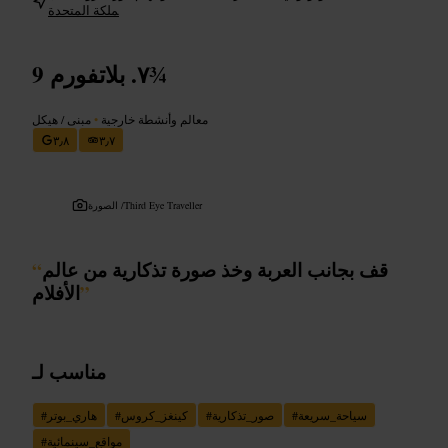
ملكة المتحدة
بلاتفورم 9¾
معالم وأنشطة خارجية
•
مبنى / هيكل
٣٫٨
٣٫٧
Third Eye Traveller
الصورة /
قف بجانب العربة وخذ صورة تذكارية من عالم
“
”
الأفلام
مناسب لـ
سياحة_سريعة
#
صور_تذكارية
#
كينغز_كروس
#
هاري_بوتر
#
مواقع_سينمائية
#