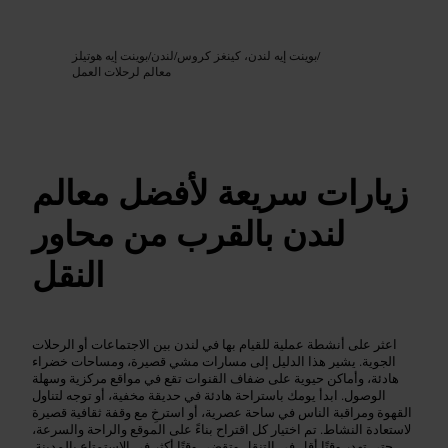
Google AI
الصورة /
/
بوينت إيه لندن، كينغز كروس
/
لندن
/
بوينت إيه هوتيلز
معالم لرحلات العمل
زيارات سريعة لأفضل معالم
لندن بالقرب من محاور
النقل
اعثر على أنشطة عملية للقيام بها في لندن بين الاجتماعات أو الرحلات
الجوية. يشير هذا الدليل إلى مسارات مشي قصيرة، ومساحات خضراء
هادئة، وأماكن حيوية على ضفاف القنوات تقع في مواقع مركزية وسهلة
الوصول. ابدأ يومك باستراحة هادئة في حديقة مخفية، أو توجه لتناول
القهوة ومراقبة الناس في ساحة عصرية، أو استرخِ مع وقفة ثقافية قصيرة
لاستعادة النشاط. تم اختيار كل اقتراح بناءً على الموقع والراحة والسرعة،
حتى تهدر وقتًا أقل في التنقل وتقضي وقتًا أكثر في الاستمتاع بالمدينة.