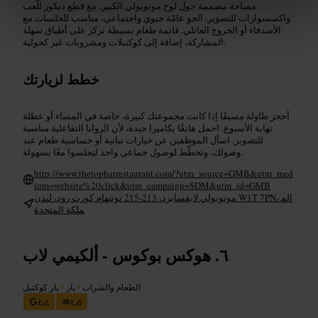
مساحة مصممة حول لوح مونوبولي الكبير، مع قطع ديكور للّعب
واكسسوارات للتصوير. الجو عامّة حيوي واجتماعي، مناسب للجلسات مع
الأصدقاء أو الخروج العائلي. قائمة طعام بسيطة تركز على أطباق سهلة
المشاركة، إضافة إلى كوكتيلات ومشروبات غير كحولية.
خطط لزيارتك
أحجز طاولة مسبقًا إذا كانت مجموعتك كبيرة، خاصة في المساء أو عطلة
نهاية الأسبوع. احمل هاتفًا بكاميرا جيدة، لأن الزوايا التفاعلية مناسبة
للتصوير. اسأل الموظفين عن خيارات نباتية أو حساسية طعام عند
وصولك، وتخطّط لوصول جماعي واحد لتجلسوا معًا بسهولة.
http://www.thetophatrestaurant.com/?utm_source=GMB&utm_med
ium=website%20click&utm_campaign=SDM&utm_id=GMB
مونوبولي لايفسايزد، 213-215 توتنهام كورت رود، لندن W1T 7PN، الم
ملكة المتحدة
هوكس بوكوس - ألكيمي لاب
الطعام والشراب
•
بار
•
بار كوكتيل
٤٫٤
٤٫٥