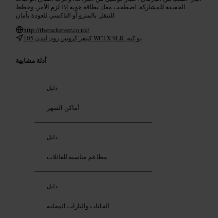
الخفيفة للمشاركة. اصطحب معك بطاقة هوية إذا لزم الأمر، وخطط
للتنقل بالمترو أو التاكسي للعودة بأمان.
http://theracketeer.co.uk/
105 كينغز كروس رود, لندن WC1X 9LR, يو كيه
أدلة مشابهة
دليل
أماكن السهر
دليل
مطاعم مناسبة للعائلات
دليل
الحانات والبارات المحلية