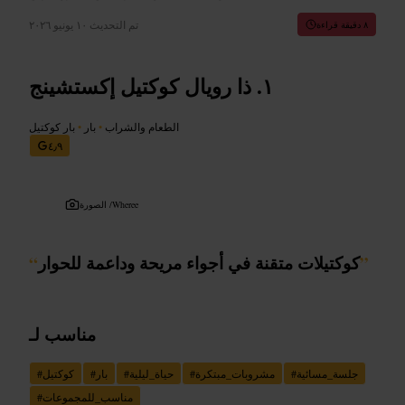
تم التحديث
١٠ يونيو ٢٠٢٦
٨ دقيقة قراءة
ذا رويال كوكتيل إكستشينج
الطعام والشراب
•
بار
•
بار كوكتيل
٤٫٩
Wheree
الصورة /
”
كوكتيلات متقنة في أجواء مريحة وداعمة للحوار
“
مناسب لـ
جلسة_مسائية
#
مشروبات_مبتكرة
#
حياة_ليلية
#
بار
#
كوكتيل
#
مناسب_للمجموعات
#