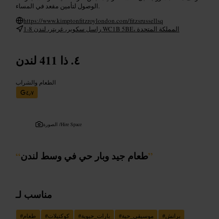
الوصول لتأمين مقعد في المساء.
https://www.kimptonfitzroylondon.com/fitzsrussellsq
1-8 راسل سكوير، غريتر، لندن WC1B 5BE، المملكة المتحدة
ذا 411 لندن
الطعام والشراب
٤٫٧
Hire Space
الصورة /
”
طعام جيد وبار حي في وسط لندن
“
مناسب لـ
برانش
#
موسيقى_حية
#
بارات_حيوية
#
كوكتيلات
#
طعام
#