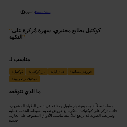
Hokus Pokus
الصورة /
كوكتيل بطابع مختبري، سهرة مُركزة على
“
”
النكهة
مناسب لـ
خروجة_مسائية
#
حياة_ليل
#
بار_كوكتيل
#
كوكتيل
#
كوكتيلات_تجريبية
#
ما الذي تتوقعه
مساحة مظلّلة وحميمية، بار طويل ومقاعد قريبة من الطهاة المشروب.
قائمة تركز على كوكتيلات مبتكرة مع عروض تقديم بسيطة. الخدمة عملية
وسريعة، الصوت قد يرتفع ليلاً. بيئة تناسب الأذواق المفتوحة على تجارب
جديدة.