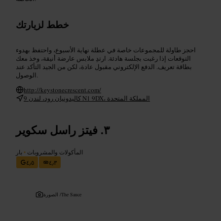
خطط لزيارتك
احجز طاولة للمجموعات خاصة في عطلة نهاية الأسبوع، واحتفظ بهدوء
التوقعات إذا رغبت بجلسة هادئة. ارتدِ ملابس عارضة أنيقة، وخذ معك
بطاقة تعريف. الدفع الإلكتروني مقبول عادة، لكن من الجيد التأكد عند
الوصول.
http://keystonecrescent.com/
9 كاليدونيان رود، لندن N1 9DX، المملكة المتحدة
فيتز راسل سكوير
المأكولات والمشروبات
•
بار
٤٫٥
٤٫٣
The Sauce
الصورة /