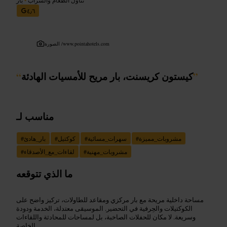
٤٫٦
www.pointahotels.com
الصورة /
”
كيستون كريسنت، بار مريح للأمسيات الهادئة
“
مناسب لـ
مشروبات_مميزة
#
سهرات_مسائية
#
كوكتيل
#
بار_هادئ
#
مشروبات_مهنية
#
لقاءات_مع_الأصدقاء
#
ما الذي تتوقعه
مساحة داخلية مريحة مع بار مركزي ومقاعد للطاولات، تركيز واضح على
الكوكتيلات والحِرفية في التحضير. الموسيقى معتدلة، الخدمة ودودة
وسريعة. لا مكان للحفلات الصاخبة، بل لمساحات للمحادثة واللقاءات
الخاصة.