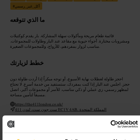
أكل_غير_رسمي
#
ما الذي تتوقعه
قائمة طعام مريحة ومأكولات سهلة المشاركة. بار يقدم كوكتيلات
ومشروبات مختارة. أجواء حيوية مع مقاعد عند البار وطاولات للمجموعات.
مناسب لزوار بمفردهم، للأزواج، وللمجموعات الصغيرة.
خطط لزيارتك
احجز طاولة لعطلات نهاية الأسبوع، أو توجه مبكراً إذا أردت طاولة دون
حجز. اجلس عند البار إذا كنت بمفردك، ستستفيد من خدمة أسرع. لا تحتاج
لمظهر رسمي، زي عملي أو ذكي مناسب. للأسر أو مجموعات أكبر، اتصل
مسبقاً لتأمين مساحة.
https://the411london.co.uk/
411 ست جون ست، لندن EC1V 4AB، المملكة المتحدة
ذا توب هات بار آند ريستورانت
(مونوبولي لايفسايزد) - توتنهام كورت رود