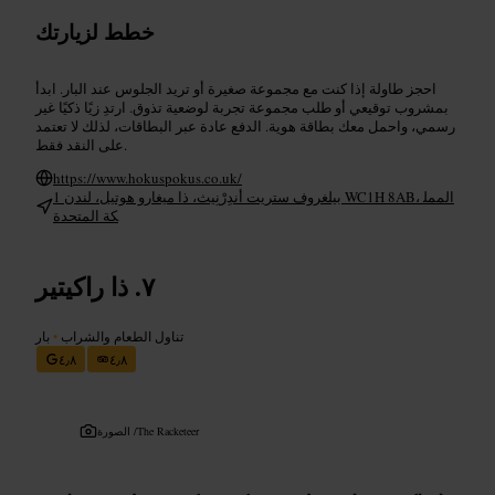
خطط لزيارتك
احجز طاولة إذا كنت مع مجموعة صغيرة أو تريد الجلوس عند البار. ابدأ
بمشروب توقيعي أو طلب مجموعة تجربة لوضعية تذوق. ارتدِ زيًا ذكيًا غير
رسمي، واحمل معك بطاقة هوية. الدفع عادة عبر البطاقات، لذلك لا تعتمد
على النقد فقط.
https://www.hokuspokus.co.uk/
1 بيلغروف ستريت أندِرْنِيث، ذا ميغارو هوتيل، لندن WC1H 8AB، الممل
كة المتحدة
ذا راكيتير
تناول الطعام والشراب
•
بار
٤٫٨
٤٫٨
The Racketeer
الصورة /