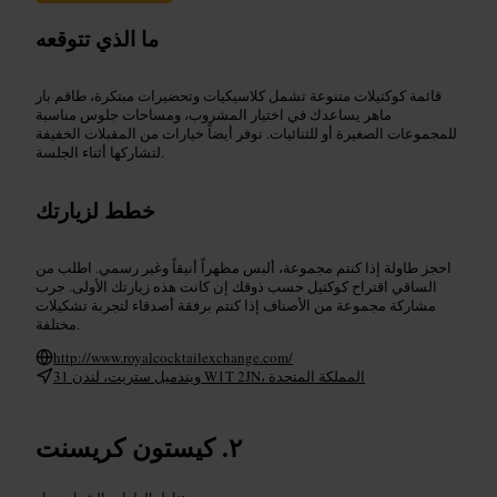
ما الذي تتوقعه
قائمة كوكتيلات متنوعة تشمل كلاسيكيات وتحضيرات مبتكرة، طاقم بار
ماهر يساعدك في اختيار المشروب، ومساحات جلوس مناسبة
للمجموعات الصغيرة أو للثنائيات. توفر أيضاً خيارات من المقبلات الخفيفة
لتشاركها أثناء الجلسة.
خطط لزيارتك
احجز طاولة إذا كنتم مجموعة، ألبس مظهراً أنيقاً وغير رسمي. اطلب من
الساقي اقتراح كوكتيل حسب ذوقك إن كانت هذه زيارتك الأولى. جرب
مشاركة مجموعة من الأصناف إذا كنتم برفقة أصدقاء لتجربة تشكيلات
مختلفة.
http://www.royalcocktailexchange.com/
31 ويندميل ستريت، لندن W1T 2JN، المملكة المتحدة
كيستون كريسنت
تناول الطعام والشراب
•
بار