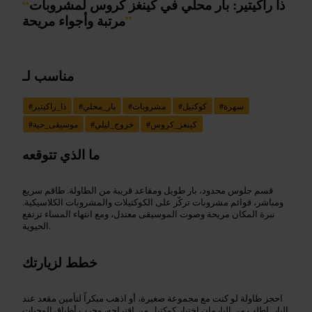
ذا راكيتير: بار محلي في كينغز كروس لمشروبات
“
”
مرتبة وأجواء مريحة
مناسب لـ
سهرة
#
كوكتيل
#
مشروبات
#
بار_محلي
#
ذا_راكيتير
#
كينغز_كروس
#
خروج_ليلي
#
موسيقى_حية
#
ما الذي تتوقعه
قسم جلوس محدود، بار طويل ومقاعد قريبة من الطاولة. طاقم سريع
ومباشر، قوائم مشروبات تركّز على الكوكتيلات والمشروبات الكلاسيكية.
نبرة المكان مريحة وصوت الموسيقى معتدل، ومع انتهاء المساء ترتفع
الحيوية.
خطط لزيارتك
احجز طاولة لو كنت مع مجموعة صغيرة، أو اذهب مبكراً لتأمين مقعد عند
البار. اطلب من البارمان اختبار كوكتيل من اقتراحه، وجرب أطباق الوجبات