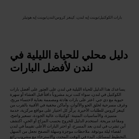
Google AI
الصورة /
بارات الكوكتيل
/
بوينت إيه لندن، كينغز كروس
/
لندن
/
بوينت إيه هوتيلز
دليل محلي للحياة الليلية في
لندن لأفضل البارات
يساعدك هذا الدليل للحياة الليلية في لندن على العثور على أفضل بارات
الكوكتيل في لندن، سواء كنت تريد مشروباً دافئاً قبل العشاء أو سهرة
حيوية مع دي جي. اعثر على بارات هادئة ومصممة بعناية لاحتساء مريح،
وغرف مسرحية لخلق الجو والألوان، وأماكن مخفية في الأقبية بالقرب من
كينغز كروس للطلبات الأخيرة. يركّز كل اختيار على مواقع مركزية، خدمة
متميزة، والأساسيات المتينة: كوكتيلات عالية الجودة، تسعير واضح،
ومقاعد مريحة. استخدم الدليل للخروج بحسب المزاج أو الحي، اكتشف
أين تشرب في لندن بعد المسرح، أو اختر البارات الأعلى تقييماً في لندن
لقضاء ليلة موثوقة. ملاحظات موجزة وسهلة التصفح تجعل من السهل
التخطيط لمسائك، البدء في الوقت المحدد، والاسترخاء مع مشروب رائع.