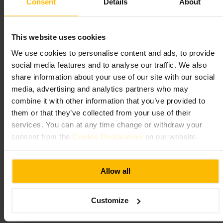
Consent
Details
About
الطعام والشراب
•
مطعم
٤٫٤
This website uses cookies
We use cookies to personalise content and ads, to provide
VenueScanner
الصورة /
social media features and to analyse our traffic. We also
share information about your use of our site with our social
media, advertising and analytics partners who may
لعبة مونوبولي بحجم الحياة، ومساء مريح مع
“
combine it with other information that you’ve provided to
”
طعام وشراب ممتع
them or that they’ve collected from your use of their
services. You can at any time change or withdraw your
consent from the
Cookie Declaration
on our website.
مناسب لـ
مناسب_للعائلات
#
مطعم_وبار
#
تجربة_تفاعلية
#
مونوبولي
#
Allow all
تصوير_في_لندن
#
خروجة_مع_الأصدقاء
#
ما الذي تتوقعه
Customize