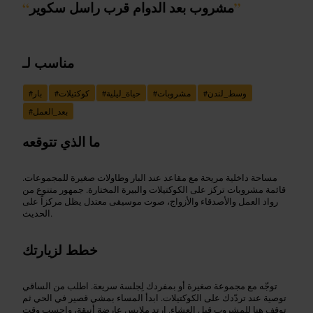
”
مشروب بعد الدوام قرب راسل سكوير
“
مناسب لـ
وسط_لندن
#
مشروبات
#
حياة_ليلية
#
كوكتيلات
#
بار
#
بعد_العمل
#
ما الذي تتوقعه
مساحة داخلية مريحة مع مقاعد عند البار وطاولات صغيرة للمجموعات.
قائمة مشروبات تركز على الكوكتيلات والبيرة المختارة. جمهور متنوع من
رواد العمل والأصدقاء والأزواج، صوت موسيقى معتدل يظل مركزاً على
الحديث.
خطط لزيارتك
توجّه مع مجموعة صغيرة أو بمفردك لِجلسة سريعة. اطلب من الساقي
توصية عند تردّدك على الكوكتيلات. ابدأ المساء بمشي قصير في الحي ثم
توقف هنا للمشروب قبل العشاء. ارتدِ ملابس عارضة أنيقة، واحسب وقت