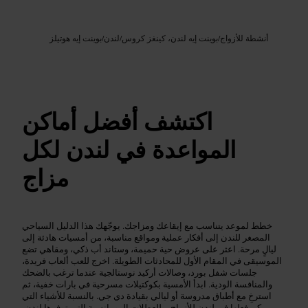
Google AI
الصورة /
أنشطة للأزواج
/
بوينت إيه لندن، كينغز كروس
/
لندن
/
بوينت إيه هوتيلز
اكتشف أفضل أماكن
المواعدة في لندن لكل
مزاج
خطط لموعد يتناسب مع إيقاعك ومزاجك. يوجّهك هذا الدليل السياحي
المصغر للندن إلى أفكار عملية ومواقع مناسبة، من أمسيات هادئة إلى
ليالٍ مرحة. اعثر على عروض حية حميمة، وستاند أب ذكي، ومقاهي تضع
الموسيقى في المقام الأول للمحادثات الطويلة. اخرج للعب ألعاب فريدة،
جلسات شفل بورد، وصالات أركيد نوستالجية عندما ترغب بالضحك
والمنافسة الودية. ابدأ الأمسية بكوكتيلات مسرحية في بارات خفية، ثم
استرخِ مع أطباق مدروسة أو ليالي بقيادة دي جي. بالنسبة للأشياء التي
يمكن فعلها في لندن للأزواج، وللعطلات الرومانسية التي توفرها لندن،