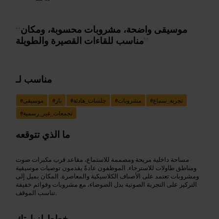
موسيقى واضحة، مشروبات محسوبة، ومكان
“
”
مناسب للقاءات القصيرة والطويلة
مناسب لـ
تجربة_سماع
#
مشروبات
#
جلسات_هادئة
#
بار
#
موسيقى
#
تجمعات_غير_رسمية
#
ما الذي تتوقعه
مساحة داخلية مريحة ومصممة للاستماع، مقاعد قرب مكبرات صوت
ومناطق طاولات للاسترخاء. الموظفون عادةً يقدمون توصيات موسيقية
ومشروبات تعتمد على الأصناف الكلاسيكية والمعاصرة. المكان يميل إلى
التركيز على التجربة الصوتية بدل الضوضاء، مع مشروبات وقوائم خفيفة
تناسب الموقف.
خطط لزيارتك