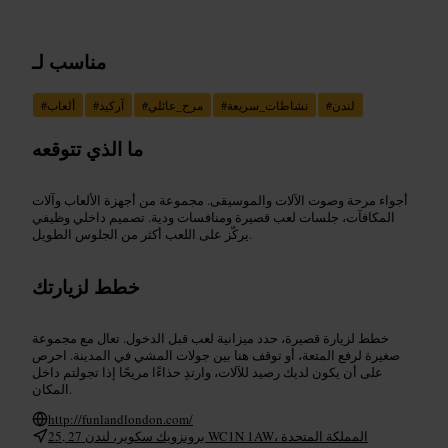
مناسب لـ
لندن
#
نشاطات_سريعة
#
مرح_عائلي
#
آركيد
#
ألعاب
#
ما الذي تتوقعه
أجواء مرحة وصوت الآلات والموسيقى. مجموعة من أجهزة الألعاب وآلات
المكافآت، جلسات لعب قصيرة ومنافسات ودية. تصميم داخلي وظيفي
يركّز على اللعب أكثر من الجلوس الطويل.
خطط لزيارتك
خطط لزيارة قصيرة، حدد ميزانية لعب قبل الدخول. تعال مع مجموعة
صغيرة لرفع المتعة، أو توقف هنا بين جولات المشي في المدينة. احرص
على أن يكون لديك رصيد للآلات، وارتدِ حذاءًا مريحًا إذا تجولتم داخل
المكان.
http://funlandlondon.com/
25, 27 برونزويك سكوير، لندن WC1N 1AW، المملكة المتحدة