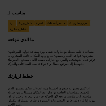
مناسب لـ
لعب_ومشروب
#
جلسة_أصدقاء
#
لندن
#
شفل_بورد
#
بار
#
نشاط_مسائي
#
ما الذي تتوقعه
مساحة داخلية نشطة مع طاولات شفل بورد ومقاعد حولها. الموظفون
يشرحون قواعد اللعبة ويضيفون طابع ودود للمكان. قائمة المشروبات
تركز على الكوكتيلات والبيرة مع خيارات خفيفة للأكل. مستوى الضوضاء
متوسط إلى مرتفع مساءً، والأجواء تناسب المحادثات والحركة.
خطط لزيارتك
إذا كنتم مجموعة صغيرة، احسبوا مدة الجولات بينكم لتضمنوا الدور
للجميع. للمناسبات الخاصة تواصلوا مع المكان مسبقًا لتأمين طاولة
مناسبة. ارتدِ ملابس مريحة لأن الحركة جزء من التجربة، وجيِّب أوراق
الهوية إذا لزم ذلك. جرّبوا المشروبات المميزة وأطباق المشاركة لتكملوا
وقت اللعب.