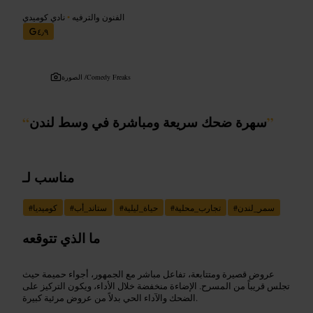
الفنون والترفيه
•
نادي كوميدي
٤٫٩
Comedy Freaks
الصورة /
”
سهرة ضحك سريعة ومباشرة في وسط لندن
“
مناسب لـ
سمر_لندن
#
تجارب_محلية
#
حياة_ليلية
#
ستاند_أب
#
كوميديا
#
ما الذي تتوقعه
عروض قصيرة ومتتابعة، تفاعل مباشر مع الجمهور، أجواء حميمة حيث
تجلس قريباً من المسرح. الإضاءة منخفضة خلال الأداء، ويكون التركيز على
الضحك والآداء الحي بدلاً من عروض مرئية كبيرة.