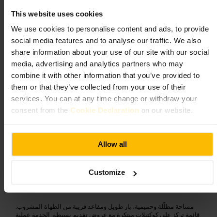
الطعام والشراب
•
بار
•
بار كوكتيل
This website uses cookies
٤٫٤
٤٫٥
We use cookies to personalise content and ads, to provide
social media features and to analyse our traffic. We also
Hokus Pokus
الصورة /
share information about your use of our site with our social
media, advertising and analytics partners who may
كوكتيل بطابع مختبري، سهرة مُركزة على
“
combine it with other information that you’ve provided to
”
النكهة
them or that they’ve collected from your use of their
services. You can at any time change or withdraw your
consent from the
Cookie Declaration
on our website.
مناسب لـ
Allow all
خروجة_مسائية
#
حياة_ليل
#
بار_كوكتيل
#
كوكتيل
#
كوكتيلات_تجريبية
#
Customize
ما الذي تتوقعه
مساحة مظلّلة وحميمية، بار طويل ومقاعد قريبة من الطهاة المشروب.
قائمة تركز على كوكتيلات مبتكرة مع عروض تقديم بسيطة. الخدمة عملية