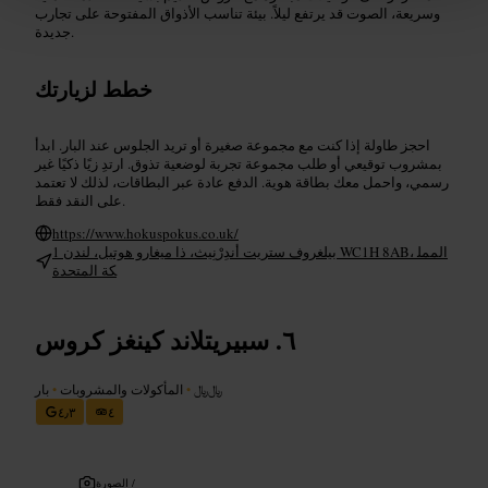
وسريعة، الصوت قد يرتفع ليلاً. بيئة تناسب الأذواق المفتوحة على تجارب
جديدة.
خطط لزيارتك
احجز طاولة إذا كنت مع مجموعة صغيرة أو تريد الجلوس عند البار. ابدأ
بمشروب توقيعي أو طلب مجموعة تجربة لوضعية تذوق. ارتدِ زيًا ذكيًا غير
رسمي، واحمل معك بطاقة هوية. الدفع عادة عبر البطاقات، لذلك لا تعتمد
على النقد فقط.
https://www.hokuspokus.co.uk/
1 بيلغروف ستريت أندِرْنِيث، ذا ميغارو هوتيل، لندن WC1H 8AB، الممل
كة المتحدة
سبيريتلاند كينغز كروس
﷼﷼
•
المأكولات والمشروبات
•
بار
٤٫٣
٤
الصورة /