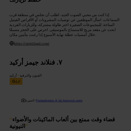
إذا كنت من محبي الصوت الجيد، اطلب أن تجلس في منطقة قرب
السماعات. اسأل الموظفين عن توصيات المشروبات أو الأقراص الفينيل
المتاحة. للمجموعات الصغيرة اختر طاولة مشتركة، وللزيارات الفردية
ابحث عن مقعد مريح للاستمتاع بالموسيقى. احرص على الحجز مسبقًا
خلال أمسيات عطلة نهاية الأسبوع إذا رغبت بتأمين مكان.
https://spiritland.com/
فنلاند جيمز أركيد
الفنون والترفيه
•
أركيد
٤٫٢
Funlandlondon @ the brunswick centre
الصورة /
قضاء وقت ممتع بين ألعاب الماكينات والأضواء
“
”
النيونية