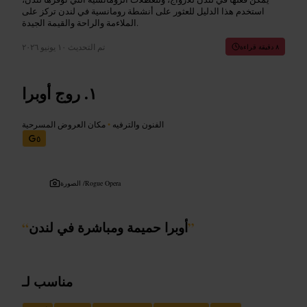
استخدم هذا الدليل للعثور على أنشطة رومانسية في لندن تركز على
الملاءمة والراحة والقيمة الجيدة.
تم التحديث
١٠ يونيو ٢٠٢٦
٨ دقيقة قراءة
روج أوبرا
الفنون والترفيه
•
مكان العروض المسرحية
٥
Rogue Opera
الصورة /
”
أوبرا حميمة ومباشرة في لندن
“
مناسب لـ