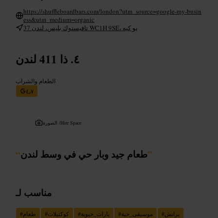
https://shuffleboardbars.com/london?utm_source=google-my-busin
ess&utm_medium=organic
37 تافيستوك بليس، لندن WC1H 9SE، يو كيه
ذا 411 لندن
الطعام والشراب
٤٫٧
Hire Space
الصورة /
”
طعام جيد وبار حي في وسط لندن
“
مناسب لـ
برانش
#
موسيقى_حية
#
بارات_حيوية
#
كوكتيلات
#
طعام
#