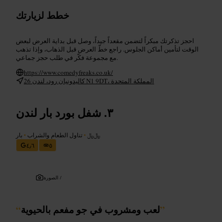
خطط لزيارتك
احجز تذكرتك مبكراً لتضمن مقعداً جيداً، وصل قبل بداية العرض لبعض
الوقت لتأمين أماكن الجلوس. راجع خطّ العرض قبل الذهاب، وإذا تذهب
مع مجموعة فكّر في طلب حجز جماعي.
https://www.comedyfreaks.co.uk/
26 كاليدونيان رود، لندن N1 9DT، المملكة المتحدة
شفل بورد بار لندن
﷼﷼
•
تناول الطعام والشراب
•
بار
٤٫٦
٥
الصورة /
”
لعب ومشروب في جو مفعم بالحيوية
“