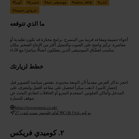
لندن
#
ثقافة_محلية
#
موسيقى_حية
#
مسرح
#
أوبرا
#
عروض_حميمة
#
ما الذي تتوقعه
أجواء حميمة ومقاعد قريبة من المسرح. برامج مختارة قد تكون تقليدية أو
معاصرة. تركيز واضح على الصوت والتمثيل أكثر من الإنتاج الضخم. مكان
مناسب لعشّاق الموسيقى الذين يفضّلون اتصالًا مباشرًا مع الأداء.
خطط لزيارتك
احجز تذاكر العرض مقدماً لأن السعة محدودة. تفحص سياسة التصوير قبل
إحضار كاميرا. اذهب مبكراً لتحصل على مقاعد أفضل ولتتعرف على
المدخل وأماكن الجلوس. استخدم المترو أو الحافلات لتفادي البحث عن
موقف للسيارة.
https://rogueopera.co.uk/
27 أولد جلوستر ست، لندن WC1B 5AA، يو كيه
كوميدي فريكس