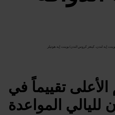
Google AI
الصورة /
وينت إيه لندن، كينغز كروس
/
لندن
/
بوينت إيه هوتيلز
لأعلى تقييماً في
ن لليالي المواعدة