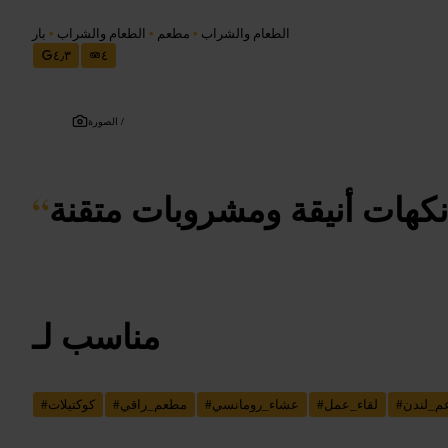
الطعام والشراب
•
مطعم
•
الطعام والشراب
•
بار
٤٫٣
٤
الصورة /
نكهات أنيقة ومشروبات متقنة
“
مناسب لـ
م_لندن
#
لقاء_عمل
#
عشاء_رومانسي
#
مطعم_راقي
#
كوكتيلات
#