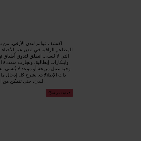
اكتشف قوائم لندن الأرقى، من ت
المطاعم الراقية في لندن عبر الأحياء ا
التي لا تُنسى. انطلق لتذوق أطباق 
وابتكارات إيطالية، وتجارب متعددة ال
وجبة عمل مريحة أو موعد لا يُنسى. ن
ذات الإطلالات. يشرح كل إدخال ما
لندن، حتى تتمكن من الحجز بذكاء والاستمتاع بتجارب تناول طعام فاخرة في لندن دون عناء.
٨ دقيقة قراءة