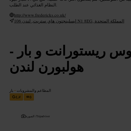
النظام الغذائي عند الطلب.
http://www.fredericks.co.uk/
106 إيسلينجتون هاي ستريت, لندن N1 8EG, المملكة المتحدة
س ريستورانت و بار -
هولبورن لندن
المطاعم والمشروبات
•
بار
٤٫٧
٥
Tripadvisor
الصورة /