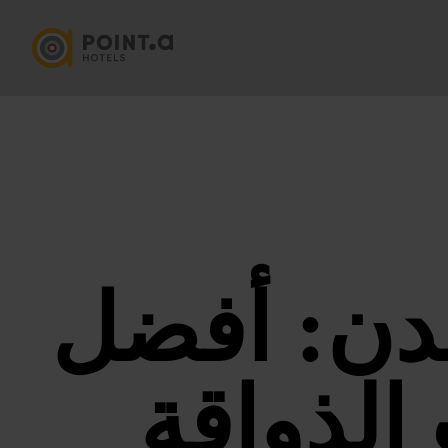
ندن: أفضل
الذواقة