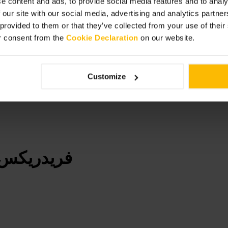
e content and ads, to provide social media features and to analy
 our site with our social media, advertising and analytics partn
 provided to them or that they’ve collected from your use of thei
r consent from the
Cookie Declaration
on our website.
Customize
فريدريكس، 