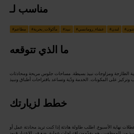
مناسب لـ
جتون
#
لندن
#
عشاء_رومانسي
#
نبيذ
#
مأكولات_بحرية
#
مطاعم
#
ما الذي تتوقعه
رية الطازجة ومزاوجات نبيذ بسيطة. مساحات جلوس مريحة ومحادثات
خطط لزيارتك
لات نهاية الأسبوع. اطلب طاولة هادئة إذا كنت تريد محادثة عمل أو
ذ من الموظفين، هم يقدّمون اقتراحات عملية. ضع في الاعتبار قيود