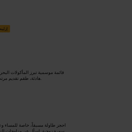
إزلين
قائمة موسمية تبرز المأكولات البح
هادئة، طقم تقديم مرتب وتركيز على المكونات. الخدمة ودّية وتساعد باقتراحات أطباق ونبيذ.
احجز طاولة مسبقاً، خاصة للمساء وعط
سهرة زوجية. اسأل عن مزاوجات النبي