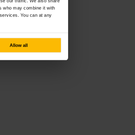
se our traffic. We also share
ers who may combine it with
r services. You can at any
Allow all