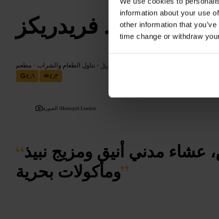
We use cookies to personalis
information about your use of
فريدريكز
other information that you’ve
time change or withdraw you
﷼﷼﷼
•
تناول الطعام والشراب
•
مطعم
٤٫٦
٤٫٣
Homegirl London
الصورة /
عشاء مدني أنيق ومزيج نبيذ
“
”
ومأكولات بحرية