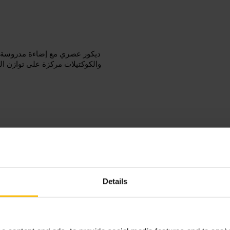
ديكور عصري مع إضاءة مدروسة وا
والكوكتيلات مركزة على توازن ا
احجز طاولة مسبقاً إذا رغبت في جلس
تفضل إطلالة على المدينة. أبلغ المطعم مسبقاً عن حساسيات الطعام أو مناسبات خاصة لتحسين التجربة.
Details
ign=google_my_business&utm_medi