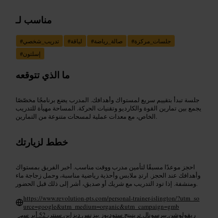
مناسب لـ
جلسات_مركزة
#
صالة_رياضة
#
لياقة
#
تدريب_شخصي
#
إسلتون
#
ما الذي تتوقعه
جلسة تبدأ بتقييم سريع لمستواك وأهدافك. المدرب يضع برنامجًا مخصّصًا
يجمع بين تمارين القوة والكارديو وتقنيات الحركة. المساحة مهيأة للتدريب
الخاص، مع معدات عملية لمسحات متنوعة من التمارين.
خطط لزيارتك
احجز موعدًا مسبقًا لتأمين مدرب ووقت مناسب. أخبر الفريق بمستواك
وأهدافك عند الحجز. ارتدِ ملابس وأحذية رياضية مناسبة، وحمل زجاجة ماء
ومنشفة. إذا تود التدريب مع شريك أو صديق، أشر إلى ذلك قبل الحضور.
https://www.revolution-pts.com/personal-trainer-islington/?utm_so
urce=google&utm_medium=organic&utm_campaign=gmb
ريفولوشن بيرسونال ترينينج ستوديوز بيزنس ديزاين سنتر، 52 أبر س