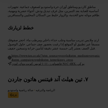
مناطق كارديو ومناطق أوزان حرة واستوديو لصفوف جماعية. تجهيزات
أساسية للعناية بعد التمرين، مثل غرف تبديل ودش. أجواء حضرية ومهنية،
طاقم موجّه نحو الخدمة، والزوار خليط من السكان المحليين والمسافرين.
خطط لزيارتك
ارتدِ ملابس تدريب مناسبة وجلب حذاء داخلي ومرطب ماء. احجز صفوفك
مسبقاً عبر تطبيق أو الموقع إذا رغبت بحضور صف جماعي. حاول الوصول
قبل الصف بعشر إلى خمسة عشر دقيقة لتأمين خزانة وتسخين خفيف.
https://www.ten.co.uk/?utm_source=google&utm_medium=organic
&utm_campaign=gmb&utm_term=kings_cross
غاشولدرز، 11 1 لويس كوبِت ووك، لندن N1C 4BX، يو كي
تين هيلث آند فيتنس هاتون جاردن
الرياضة والترفيه
•
صالة رياضية واستوديو
٤٫٨