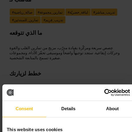
تدريب_مباشر
#
لياقة_حضريّة
#
تمارين_مجموعة
#
صالة_رياضية
#
تدريب_فِرِيم
#
تمارين_للمبتدئين
#
ما الذي تتوقعه
حِصص سريعة ومركّزة بقيادة مدرّب، مزيج من تمارين القلب والقوة
وحركات إيقاعية. ستجد توجيهاً واضحاً وموسيقى تحفّز الأداء، ومجموعات
صغيرة تسمح بالمتابعة الشخصية.
خطط لزيارتك
احجز مكانك قبل الزيارة، خاصة لحصص المساء. حضّر ملابس تدريب
وعلّبة ماء ومنشفة صغيرة. وصل قبل 10 دقائق للاطلاع على مستوى
الحصة وللاستعداد. إن كنتم مجموعة للعمل أو أصدقاء، تواصلوا مع
الاستوديو لترتيب الحجز المشترك.
Consent
Details
About
الطابق السفلي، أنجل، ذا شوبينج سنتر، 21 باركفيلد ست، لندن N1 0P
S، المملكة المتحدة
This website uses cookies