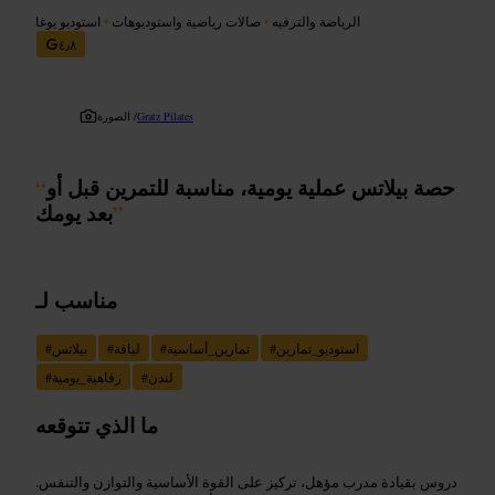
الرياضة والترفيه
•
صالات رياضية واستوديوهات
•
استوديو يوغا
٤٫٨
Gratz Pilates
الصورة /
حصة بيلاتس عملية يومية، مناسبة للتمرين قبل أو
“
”
بعد يومك
مناسب لـ
استوديو_تمارين
#
تمارين_أساسية
#
لياقة
#
بيلاتس
#
لندن
#
رفاهية_يومية
#
ما الذي تتوقعه
دروس بقيادة مدرب مؤهل، تركيز على القوة الأساسية والتوازن والتنفس.