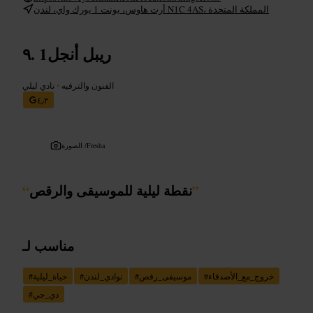
أرت هاوس، يونت 1 يورك واي، لندن N1C 4AS، المملكة المتحدة
1ريبل أنجل
الفنون والترفيه
•
نادي ليلي
٤٫٢
Fresha
الصورة /
”
نقطة ليلية للموسيقى والرقص
“
مناسب لـ
خروج_مع_الأصدقاء
#
موسيقى_رقص
#
نوادي_لندن
#
حياة_ليلية
#
دي_جي
#