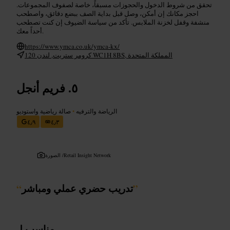
تحقق من شروط الدخول والحجوزات مسبقاً، خاصة لصفوف المجموعات.
احجز مكانك إن أمكن، وصل قبل بداية الصف ببضع دقائق، واصطحب
منشفة وقفل لخزنة الملابس. تأكد من سياسة الضيوف إن كنت تصطحب
أحداً معك.
https://www.ymca.co.uk/ymca-kx/
120 كرومر ستريت, لندن WC1H 8BS, المملكة المتحدة
فريم أنجل
الرياضة والترفيه
•
صالة رياضية واستوديو
٤٫٩
٤٫٣
Retail Insight Network
الصورة /
”
تدريب حضري عملي ومباشر
“
مناسب لـ