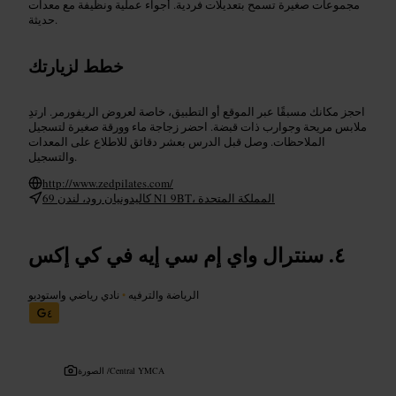
مجموعات صغيرة تسمح بتعديلات فردية. أجواء عملية ونظيفة مع معدات
حديثة.
خطط لزيارتك
احجز مكانك مسبقًا عبر الموقع أو التطبيق، خاصة لعروض الريفورمر. ارتدِ
ملابس مريحة وجوارب ذات قبضة. احضر زجاجة ماء وورقة صغيرة لتسجيل
الملاحظات. وصل قبل الدرس بعشر دقائق للاطلاع على المعدات
والتسجيل.
http://www.zedpilates.com/
69 كاليدونيان رود، لندن N1 9BT، المملكة المتحدة
سنترال واي إم سي إيه في كي إكس
الرياضة والترفيه
•
نادي رياضي واستوديو
٤
Central YMCA
الصورة /