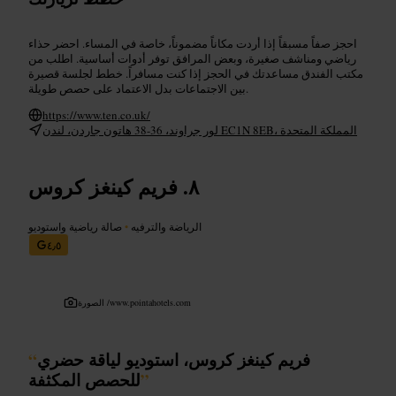
احجز صفاً مسبقاً إذا أردت مكاناً مضموناً، خاصة في المساء. احضر حذاء
رياضي ومناشف صغيرة، وبعض المرافق توفر أدوات أساسية. اطلب من
مكتب الفندق مساعدتك في الحجز إذا كنت مسافراً. خطط لجلسة قصيرة
بين الاجتماعات بدل الاعتماد على حصص طويلة.
https://www.ten.co.uk/
لور جراوند، 36-38 هاتون جاردن، لندن EC1N 8EB، المملكة المتحدة
فريم كينغز كروس
الرياضة والترفيه
•
صالة رياضية واستوديو
٤٫٥
www.pointahotels.com
الصورة /
فريم كينغز كروس، استوديو لياقة حضري
“
”
للحصص المكثفة