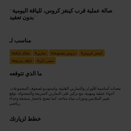
صالة عملية قرب كينغز كروس، للياقة اليومية
“
”
بدون تعقيد
مناسب لـ
كينغز_كروس
#
دروس_مجموعة
#
تمارين
#
صالة_لياقة
#
سفر_ذكي
#
لياقة_سريعة
#
ما الذي تتوقعه
معدات أساسية للأوزان والتمارين القلبية، واستوديو لصفوف المجموعات.
أجواء عملية ومهنية، مع تركيز على التمارين السريعة والمجدولة. توقع
تغيير الملابس ودورات مياه متاحة، كما يَنصح بإحضار منشفة وحذاء
رياضي.
خطط لزيارتك