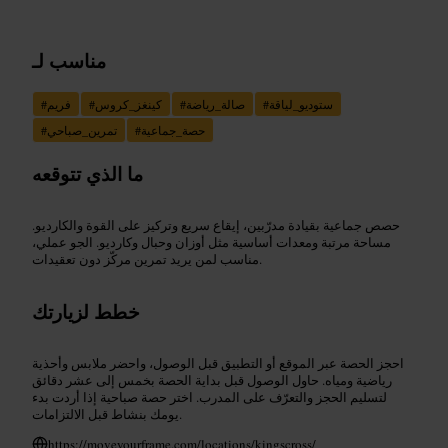
مناسب لـ
ستوديو_لياقة
#
صالة_رياضة
#
كينغز_كروس
#
فريم
#
حصة_جماعية
#
تمرين_صباحي
#
ما الذي تتوقعه
حصص جماعية بقيادة مدرّبين، إيقاع سريع وتركيز على القوة والكارديو.
مساحة مرتبة ومعدات أساسية مثل أوزان وحبال وكارديو. الجو عملي،
مناسب لمن يريد تمرين مركّز دون تعقيدات.
خطط لزيارتك
احجز الحصة عبر الموقع أو التطبيق قبل الوصول، واحضر ملابس وأحذية
رياضية ومياه. حاول الوصول قبل بداية الحصة بخمس إلى عشر دقائق
لتسليم الحجز والتعرّف على المدرب. اختر حصة صباحية إذا أردت بدء
يومك بنشاط قبل الالتزامات.
https://moveyourframe.com/locations/kingscross/