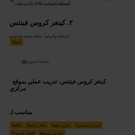
ت، لندن N1 0QH، المملكة المتحدة
كينغز كروس فيتنس
الرياضة والترفيه
•
صالة رياضية واستوديو
٤٫٨
ClassPass
الصورة /
كينغز كروس فيتنس: تدريب عملي بموقع
“
”
مركزي
مناسب لـ
تدريب_شخصي
#
تمارين_قوة
#
صالة_رياضة
#
لياقة
#
تمارين_سريعة
#
كينغز_كروس
#