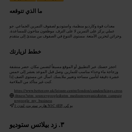
ما الذي تتوقعه
معدات قوة وكارديو منظمة، واستوديو لصفوف التمرين الجماعي. جو
عملي يركز على التمرين لا على الترف. موظفون متاحون للمساعدة،
وخزائن لتخزين الأمتعة. مستوى التنوع في الصفوف من مبتدئ إلى متقدم.
خطط لزيارتك
احجز حصتك عبر التطبيق أو الموقع مسبقاً لتضمن مكان. حضر منشفة
وزجاجة ماء وحذاء مناسب للتمارين. وصل قبل الموعد بعشر إلى خمس
عشرة دقيقة لتأمين مساحة وتغيير ملابسك. اسأل عن مستوى الصف إذا
كنت غير متأكد من الملاءمة.
https://www.better.org.uk/leisure-centre/london/camden/kings-cross
-fitness?utm_source=google&utm_medium=organic&utm_campaig
n=google_my_business
1 هارير ستريت, لندن N1C 4EP, يو كي
زد بيلاتس ستوديو