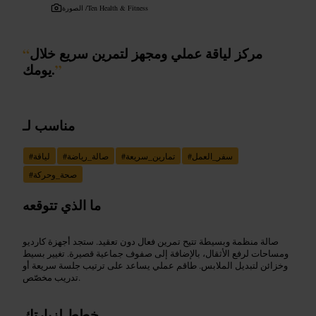
Ten Health & Fitness
الصورة /
مركز لياقة عملي ومجهز لتمرين سريع خلال
“
”
يومك.
مناسب لـ
سفر_العمل
#
تمارين_سريعة
#
صالة_رياضة
#
لياقة
#
صحة_وحركة
#
ما الذي تتوقعه
صالة منظمة وبسيطة تتيح تمرين فعال دون تعقيد. ستجد أجهزة كارديو
ومساحات لرفع الأثقال، بالإضافة إلى صفوف جماعية قصيرة. تغيير بسيط
وخزائن لتبديل الملابس. طاقم عملي يساعد على ترتيب جلسة سريعة أو
تدريب مخصّص.
خطط لزيارتك