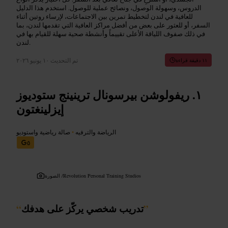
الدروس، وسهولة الوصول، ونصائح عملية للوصول. استخدم هذا الدليل
للعافية في لندن لتخطيط تمرين بين الاجتماعات، لإرساء روتين أثناء
السفر، أو للعثور على بعض من أفضل مراكز العافية التي تقدمها لندن، بما
في ذلك صفوف اللياقة الأعلى تقييماً وأنشطة صحية سهلة للقيام بها في
لندن.
تم التحديث
١٠ يونيو ٢٠٢٦
١١ دقيقة قراءة
ريفولوشن بيرسونال ترينينج ستوديوز
إيزلينغتون
الرياضة والترفيه
•
صالة رياضية واستوديو
٥
Revolution Personal Training Studios
الصورة /
”
تدريب شخصي يركّز على هدفك
“