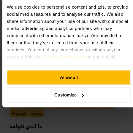
تين هيلث آند فيتنِس كينغز كروس
We use cookies to personalise content and ads, to provide
social media features and to analyse our traffic. We also
الرياضة والترفيه
•
صالة رياضية واستوديو
share information about your use of our site with our social
٤٫٦
media, advertising and analytics partners who may
combine it with other information that you’ve provided to
them or that they’ve collected from your use of their
Ten Health & Fitness
الصورة /
services. You can at any time change or withdraw your
consent from the
Cookie Declaration
on our website.
تين هيلث آند فيتنس كينغز كروس، للياقة السريعة
“
”
والعناية بعد التمرين
Allow all
مناسب لـ
Customize
تدريب_قصير
#
تين_هيلث_آند_فيتنس
#
كينغز_كروس
#
لياقة
#
مساج
#
استرخاء
#
ما الذي تتوقعه