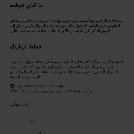
ما الذي تتوقعه
مساحات للرقص مع أنظمة صوت قوية وإضاءة ملونة، بار داخلي ومناطق
للجلوس حول الحلبة. الدخول غالباً عبر صف انتظار، والملابس تميل إلى
الذوق الذكي غير الرسمي. الأجواء عالية الطاقة بعد منتصف الليل.
خطط لزيارتك
احجز تذاكر مسبقاً إذا كنت قادم الليلة، خصوصاً في عطلات نهاية الأسبوع.
احرص على إحضار بطاقة هوية سارية. ارتدِ ملابس ذكية غير رسمية
لتسهيل الدخول. اتفق مع رفقائك على نقطة لقاء داخل المكان لتفادي
البحث وسط الزحام.
https://www.1rebel.com/en-gb
403, 405 ست جون ست, لندن EC1V 4AB, يو كيه
أدلة مشابهة
دليل
غداء سريع