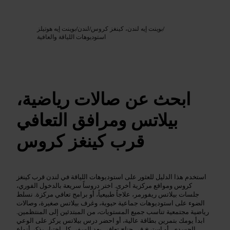
Google AI
الصورة /
/
بوينت إيه لندن، كينغز كروس
/
لندن
/
بوينت إيه هوتيلز
استوديوهات اللياقة والعافية
ابحث عن صالات رياضية،
بيلاتس ومرافق التعافي
قرب كينغز كروس
استخدم هذا الدليل للعثور على استوديوهات اللياقة في لندن قرب كينغز
كروس ومواقع مركزية أخرى. اختر دروساً سريعة بالدخول الفوري،
جلسات بيلاتس ريفورمر، علاجاً طبيعياً، أو برامج تعافي مركزة. نسلط
الضوء على استوديوهات جماعية حيوية، وغرف بيلاتس صغيرة، وصالات
رياضية مجتمعية تناسب جميع المستويات، من المبتدئين إلى المنتظمين.
ابدأ يومك بتمرين بطاقة عالية، أو احضر درس بيلاتس يركز على الوعي
الجسدي، أو استرخِ في جناح تعافي بعد السفر. كل اختيار يذكر أنواع