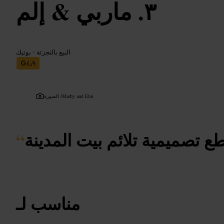
ماربي & إلم
البيع بالتجزئة
•
بوتيك
٤٫٩
Marby and Elm
الصورة /
 تصميمية تلائم بيت المدينة
“
مناسب لـ