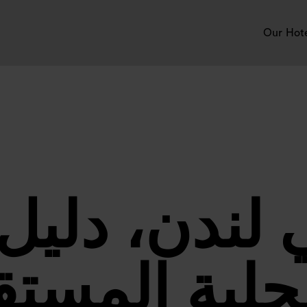
Our Hot
لندن، دليل 
حلية المستق