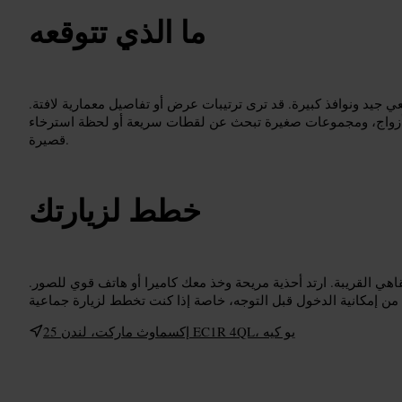
ما الذي تتوقعه
 جيد ونوافذ كبيرة. قد ترى ترتيبات عرض أو تفاصيل معمارية لافتة.
أزواج، ومجموعات صغيرة تبحث عن لقطات سريعة أو لحظة استرخاء
قصيرة.
خطط لزيارتك
اهي القريبة. ارتد أحذية مريحة وخذ معك كاميرا أو هاتف قوي للصور.
25 إكسماوث ماركت، لندن EC1R 4QL، يو كيه