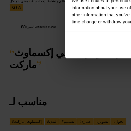
We use cookies to personalis
معالم ونشاطات خارجية
•
مبنى / هيكل
٤٫٦
information about your use of
other information that you’ve
time change or withdraw you
Exmouth Market
الصورة /
سريعة ومريحة في إكسماوث
“
”
ماركت
مناسب لـ
تجول
#
تصوير
#
عمارة
#
تصميم
#
لندن
#
إكسماوث_ماركت
#