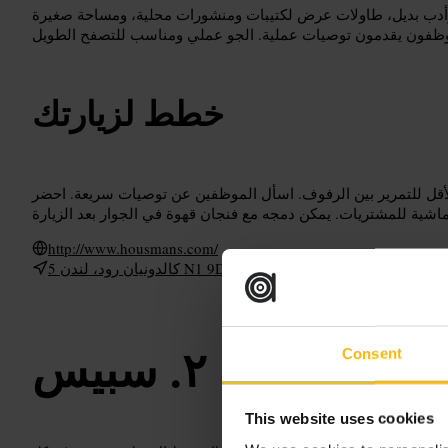
أدب بديل، طاولات عرض لكتيبات ومنشورات محلية، ومساحة صغيرة
خطط لزيارتك
قل للتمرير بين الرفوف. اسأل الموظفين عن توصيات سريعة. احضر
http://www.housmans.com/
5 كالدونيان رود، لندن N1 9DY، يو كيه
سبيس
Consent
This website uses cookies