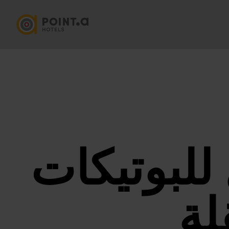
للبوتيكات
لة