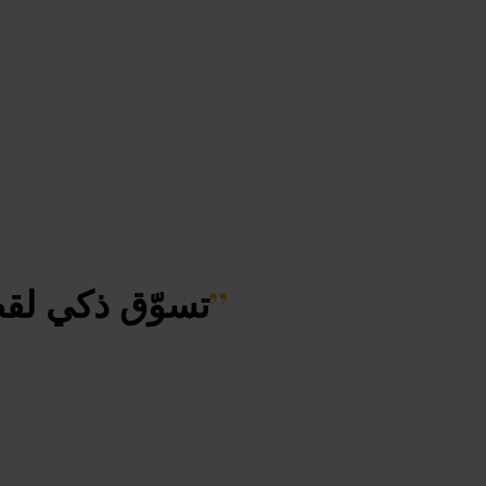
”
تسوّق ذكي لقطع