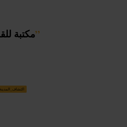
”
مكتبة للق
اكتشاف_المدينة