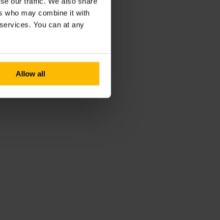
se our traffic. We also share
ers who may combine it with
r services. You can at any
Allow all