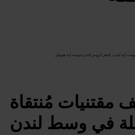
Google AI
الصورة /
وينت إيه لندن، كينغز كروس
/
لندن
/
بوينت إيه هوتيلز
 مقتنيات مُنتقاة
ة في وسط لندن