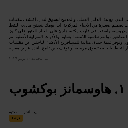
في لندن مع هذا الدليل العملي والمدمج لتسوق لندن. اكتشف مكتبات
كات تصميم صغيرة في الأحياء المركزية. ابدأ يومك بتصفح هادئ، التقط
ة مدروسة، واستقر في قارب-مكتبة هادئ على القناة للعثور على كنوز
انعين، والقرطاسية المُنتقاة بعناية، والأدوات المنزلية الأصلية. تم
وتوفر قيمة جيدة، مثالية للمسافرين الأذكياء الباحثين عن مقتنيات
تم التحديث
١٠ يونيو ٢٠٢٦
هاوسمانز بوكشوب
بيع بالتجزئة
•
مكتبة
٤٫٨