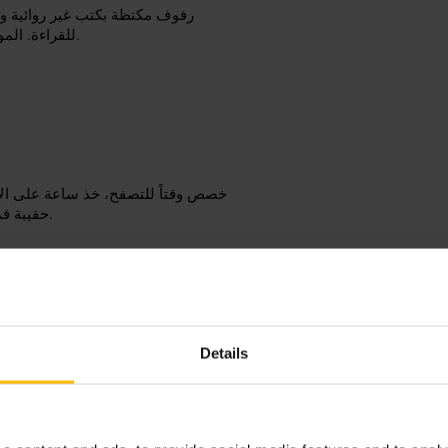
رفوف مكتظة بكتب غير روائية و
للقراءة. الموظفون يقدمون توصيات عملية. الجو عملي ومناسب للتصفح الطويل.
خصص وقتاً للتصفح، خذ ساعة على الأ
حقيبة قماشية للمشتريات. يمكن دمجه مع فنجان قهوة في الجوار بعد الزيارة.
Details