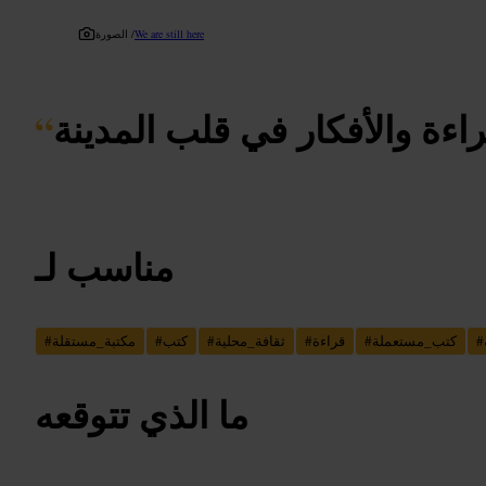
We are still here
الصورة /
راءة والأفكار في قلب المدينة
“
مناسب لـ
#
كتب_مستعملة
#
قراءة
#
ثقافة_محلية
#
كتب
#
مكتبة_مستقلة
#
ما الذي تتوقعه