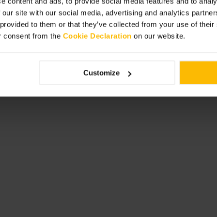
e content and ads, to provide social media features and to analy
 our site with our social media, advertising and analytics partn
 provided to them or that they’ve collected from your use of thei
r consent from the
Cookie Declaration
on our website.
Customize
مشاهدة 