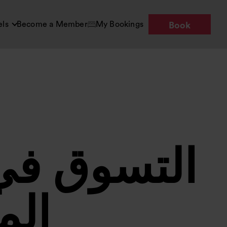
els
Become a Member
My Bookings
Book
التسوق في 
الم