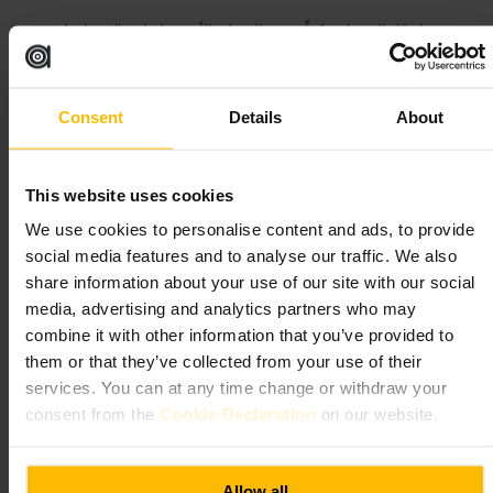
افضّل الوصول مبكراً في عطلة نهاية الأسبوع لتفادي الازدحام. احضر
بطاقة نقدية وبطاقة لاستخراج الفاتورة إذا تحتاج. اطلب كوكتيلات مميزة
للصور، وشارك الطاولات الصغيرة مع مجموعات أخرى إذا كانت مزدحمة.
https://www.tonightjosephine.co.uk/bars/shoreditch?utm_term=n.a
Consent
Details
About
&utm_content=control&utm_medium=organic&utm_source=gbp&
utm_campaign=homepage
This website uses cookies
فاوند
We use cookies to personalise content and ads, to provide
social media features and to analyse our traffic. We also
المأكولات والمشروبات
•
بار
٤٫٧
٤٫٨
share information about your use of our site with our social
media, advertising and analytics partners who may
combine it with other information that you’ve provided to
DesignMyNight
الصورة /
them or that they’ve collected from your use of their
services. You can at any time change or withdraw your
consent from the
Cookie Declaration
on our website.
”
كوكتيلات مريحة وجو مريح للمساء
“
Allow all