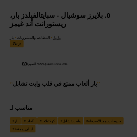
بلايرز سوشيال - سبايتالفيلدز بار،
ريستورانت أند غيمز
﷼﷼
•
المطاعم والمشروبات
•
بار
٤٫٥
www.players-social.com
الصورة /
”
بار ألعاب ممتع في قلب وايت تشابل
“
مناسب لـ
خروجات_مع_الأصدقاء
#
وايت_تشابل
#
كوكتيلات
#
ألعاب
#
بار
#
ليالي_ممتعة
#