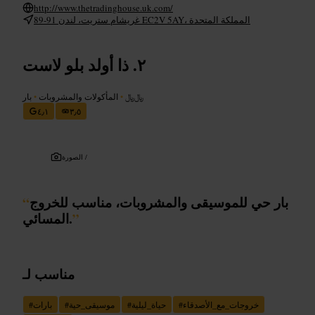
http://www.thetradinghouse.uk.com/
89-91 غريشام ستريت، لندن EC2V 5AY، المملكة المتحدة
ذا أولد بلو لاست
﷼﷼
•
المأكولات والمشروبات
•
بار
٤٫١
٣٫٥
الصورة /
بار حي للموسيقى والمشروبات، مناسب للخروج
“
”
المسائي.
مناسب لـ
خروجات_مع_الأصدقاء
#
حياة_ليلية
#
موسيقى_حية
#
بارات
#