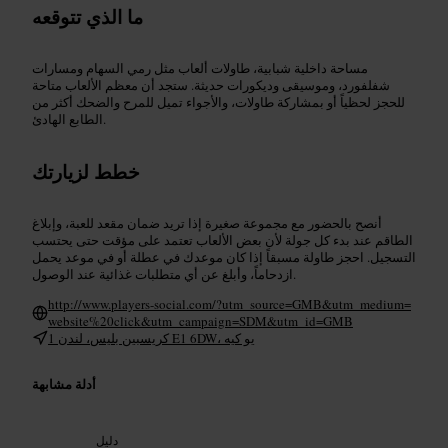
ما الذي تتوقعه
مساحة داخلية شبابية، طاولات ألعاب مثل رمي السهام ومسارات
شفلفورد، وموسيقى وديكورات حديثة. ستجد أن معظم الألعاب متاحة
للحجز لحظياً أو بمشاركة طاولات، والأجواء تميل للمرح والضحك أكثر من
الطابع الهادئ.
خطط لزيارتك
أنصح بالحضور مع مجموعة صغيرة إذا تريد ضمان مقعد للعبة، وإبلاغ
الطاقم عند بدء كل جولة لأن بعض الألعاب تعتمد على مؤقت حتى يحتسب
التسجيل. احجز طاولة مسبقاً إذا كان موعدك في عطلة أو في موعد يحمل
ازدحاماً، وأبلغ عن أي متطلبات غذائية عند الوصول.
http://www.players-social.com/?utm_source=GMB&utm_medium=
website%20click&utm_campaign=SDM&utm_id=GMB
1 كريسبين بليس، لندن E1 6DW، يو كيه
أدلة مشابهة
دليل