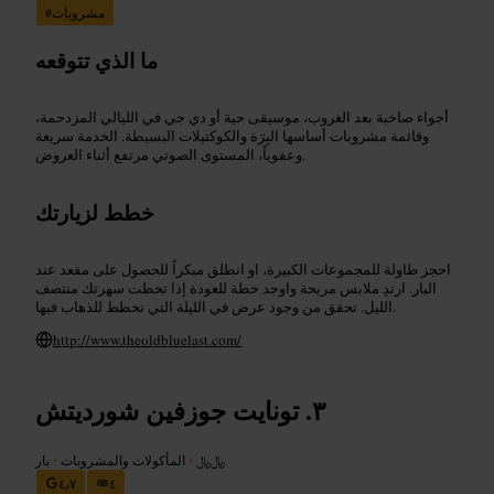
مشروبات
#
ما الذي تتوقعه
أجواء صاخبة بعد الغروب، موسيقى حية أو دي جي في الليالي المزدحمة،
وقائمة مشروبات أساسها البِرَة والكوكتيلات البسيطة. الخدمة سريعة
وعفوياً، المستوى الصوتي مرتفع أثناء العروض.
خطط لزيارتك
احجز طاولة للمجموعات الكبيرة، او انطلق مبكراً للحصول على مقعد عند
البار. ارتدِ ملابس مريحة واوجد خطة للعودة إذا تخطت سهرتك منتصف
الليل. تحقق من وجود عرض في الليلة التي تخطط للذهاب فيها.
http://www.theoldbluelast.com/
تونايت جوزفين شورديتش
﷼﷼
•
المأكولات والمشروبات
•
بار
٤٫٧
٤