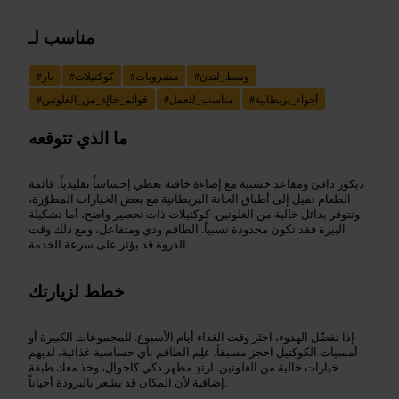
مناسب لـ
وسط_لندن
#
مشروبات
#
كوكتيلات
#
بار
#
أجواء_بريطانية
#
مناسب_للعمل
#
قوائم_خالٍة_من_الغلوتين
#
ما الذي تتوقعه
ديكور دافئ ومقاعد خشبية مع إضاءة خافتة تعطي إحساساً تقليدياً. قائمة
الطعام تميل إلى أطباق الحانة البريطانية مع بعض الخيارات المطوّرة،
وتتوفر بدائل خالية من الغلوتين. كوكتيلات ذات تحضير واضح، أما تشكيلة
البيرة فقد تكون محدودة نسبياً. الطاقم ودي ومتفاعل، ومع ذلك وقت
الذروة قد يؤثر على سرعة الخدمة.
خطط لزيارتك
إذا تفضّل الهدوء، اختَر وقت الغداء أيام الأسبوع. للمجموعات الكبيرة أو
أمسيات الكوكتيل احجز مسبقاً. علِم الطاقم بأي حساسية غذائية، لديهم
خيارات خالية من الغلوتين. ارتدِ مظهر ذكي كاجوال، وخذ معك طبقة
إضافية لأن المكان قد يشعر بالبرودة أحياناً.