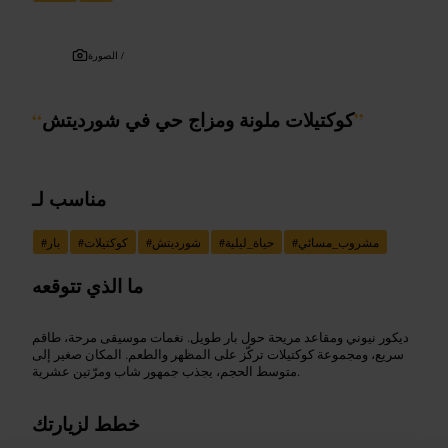
الصورة /
”
كوكتيلات ملونة ومزاج حي في شورديتش
“
مناسب لـ
مشروب_مسائي
#
حياة_ليلية
#
شورديتش
#
كوكتيلات
#
بار
#
ما الذي تتوقعه
ديكور نيوني ومقاعد مريحة حول بار طويل. نغمات موسيقى مرحة، طاقم
سريع، ومجموعة كوكتيلات تركّز على المظهر والطعم. المكان صغير إلى
متوسط الحجم، يجذب جمهور شاب ومرّتين عشرية.
خطط لزيارتك