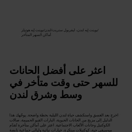
Google AI
الصورة /
/
بوينت إيه لندن، ليفربول ستريت
/
لندن
/
بوينت إيه هوتيلز
أماكن السهر المتأخر
اعثر على أفضل الحانات
للسهر حتى وقت متأخر في
وسط وشرق لندن
اخرج بعد الغسق واستكشف حياة لندن الليلية بخطة واضحة. يوجّهك هذا
الدليل إلى مزيج من الحانات الحيوية، البارات القبو الحميمة، صالات
الكوكتيل وحانات الألعاب الاجتماعية. اعثر على أماكن متأخرة تُقدّم
موسيقى حية، كوكتيلات مبتكرة، خيارات نباتية وليالي جماعية نابضة