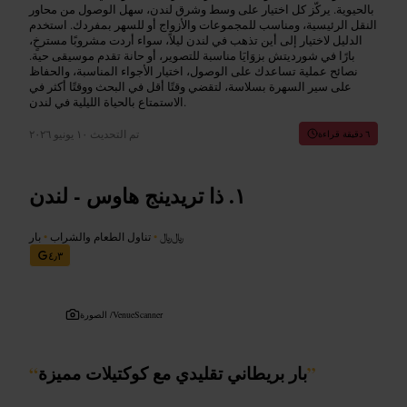
بالحيوية. يركّز كل اختيار على وسط وشرق لندن، سهل الوصول من محاور
النقل الرئيسية، ومناسب للمجموعات والأزواج أو للسهر بمفردك. استخدم
الدليل لاختيار إلى أين تذهب في لندن ليلاً، سواء أردت مشروبًا مسترخٍ،
بارًا في شورديتش بزوَايَا مناسبة للتصوير، أو حانة تقدم موسيقى حية.
نصائح عملية تساعدك على الوصول، اختيار الأجواء المناسبة، والحفاظ
على سير السهرة بسلاسة، لتقضي وقتًا أقل في البحث ووقتًا أكثر في
الاستمتاع بالحياة الليلية في لندن.
تم التحديث
١٠ يونيو ٢٠٢٦
٦ دقيقة قراءة
ذا تريدينج هاوس - لندن
﷼﷼
•
تناول الطعام والشراب
•
بار
٤٫٣
VenueScanner
الصورة /
”
بار بريطاني تقليدي مع كوكتيلات مميزة
“