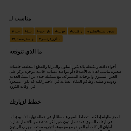
مناسب لـ
سوق_سبيتالفيلدز
#
راكليت
#
فوندو
#
بار_جبن
#
نبيذ
#
جبن
#
مذاق_فرنسي
#
جلسة_مسائية
#
ما الذي تتوقعه
أجواء دافئة ومكتظة بالديكور الملون والمرايا والقطع المعلقة، جلسات
صغيرة تناسب لقاءات الأصدقاء أو مواعيد مسائية. قائمة موجزة تركز على
الجبن المشوي والوجبات المشتركة، مع تشكيلة جيدة من النبيذ. الخدمة
ودودة وعملية، وطاقم المكان يساعد في الاختيار لكنه قد يكون مشغولاً
في أوقات الذروة.
خطط لزيارتك
احجز طاولة إذا كنت تخطط للمجيء مساءً أو في عطلة نهاية الأسبوع، أما
في أوقات السوق فقد تصل دون حجز لكن قد تضطر للانتظار. شارك
أطباق الراكلت أو الفوندو مع مجموعة لتجربة ممتعة، وجرب الزيتون