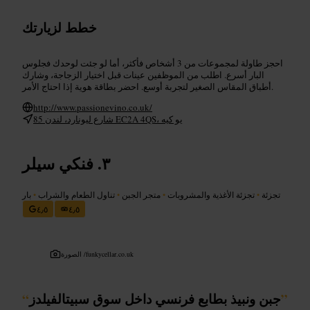
خطط لزيارتك
احجز طاولة لمجموعات من 3 أشخاص فأكثر، أما لو جئت لوحدك فجلوس
البار أسرع. اطلب من الموظفين عينات قبل اختيار الزجاجة، وشارك
أطباق المقاس الصغير لتجربة أوسع. احضر بطاقة هوية إذا احتاج الأمر.
http://www.passionevino.co.uk/
85 شارع ليونارد، لندن EC2A 4QS، يو كيه
فنكي سيلر
تجزئة
•
تجزئة الأغذية والمشروبات
•
متجر الجبن
•
تناول الطعام والشراب
•
بار
٤٫٥
٤٫٥
funkycellar.co.uk
الصورة /
”
جبن ونبيذ بطابع فرنسي داخل سوق سبيتالفيلدز
“