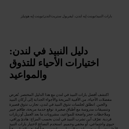
Google AI
الصورة /
بارات النبيذ
/
بوينت إيه لندن، ليفربول ستريت
/
لندن
/
بوينت إيه هوتيلز
دليل النبيذ في لندن:
اختيارات الأحياء للتذوق
والمواعيد
اكتشف أفضل بارات النبيذ في لندن مع هذا الدليل المختصر. نُعرض
مفضلات الأحياء، من الأقبية المريحة والأجواء الجذابة إلى أركان النبيذ
والجبن. انطلق لجلسات تذوق النبيذ في لندن، تجارب تذوق قصيرة
وتنسيقات مدروسة مع أطباق صغيرة. توقع خدمة مريحة، طاقم خبير
وملاحظات حجز واضحة للمواعيد، مشروبات ما بعد العمل أو زيارات
فردية. تعرّف أين تشرب النبيذ في لندن بحسب المزاج: هادئ وراقي،
حيوي واجتماعي، أو مخفي وحميم. استخدم النصائح لاختيار بارات النبيذ
الأعلى تقييماً وتوجه مباشرة إلى ما يهم، لتقضي وقتاً أقل في القرار ووقتاً