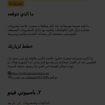
مشروبات
#
ما الذي تتوقعه
داخلية حميمة مع مقاعد عند البار وطاولات صغيرة. قائمة مشروبات
مختارة تركز على الكوكتيلات والنبيذ مع بدائل للمشروبات البسيطة.
الموسيقى منخفضة إلى معتدلة، الخدمة مباشرة وسريعة.
خطط لزيارتك
إذا كنتم مجموعة صغيرة، فكروا بالحجز لتأمين طاولة. لو تجي بمفردك،
الجلوس عند بار أفضل لمحادثة سريعة مع الباربمان. ابدأ السهرة هناك ثم
توجه لمكان للعشاء في الحي إذا رغبتوا بتكملة المساء.
https://withoutpapersbar.com/
6 كينغسلاند رود، لندن E2 8DA، يو كيه
باسيوني فينو
المأكولات والمشروبات
•
بار
•
بار نبيذ