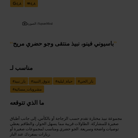
٤٫٨
٤٫٨
SquareMeal
الصورة /
”
باسيوني فينو، نبيذ منتقى وجو حضري مريح
“
مناسب لـ
بار_الحي
#
حياة_ليلية
#
تذوق_النبيذ
#
بار_نبيذ
#
مشروبات_مسائية
#
ما الذي تتوقعه
مجموعة نبيذ مختارة تقدم حسب الزجاجة أو بالكأس، إلى جانب أطباق
صغيرة للمشاركة. الطاولات قريبة مما يسهل الحوار، والطاقم يعطي
توصيات واضحة وسريعة. الجو حضري ومناسب لمجموعات صغيرة أو
زيارات بمفردك عند البار.