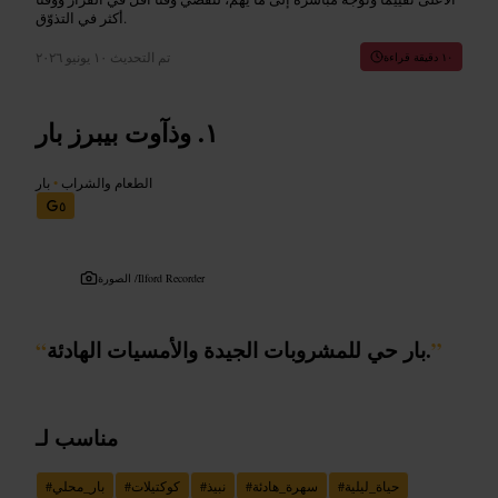
أكثر في التذوّق.
تم التحديث
١٠ يونيو ٢٠٢٦
١٠ دقيقة قراءة
وذآوت بيبرز بار
الطعام والشراب
•
بار
٥
Ilford Recorder
الصورة /
”
بار حي للمشروبات الجيدة والأمسيات الهادئة.
“
مناسب لـ
حياة_ليلية
#
سهرة_هادئة
#
نبيذ
#
كوكتيلات
#
بار_محلي
#