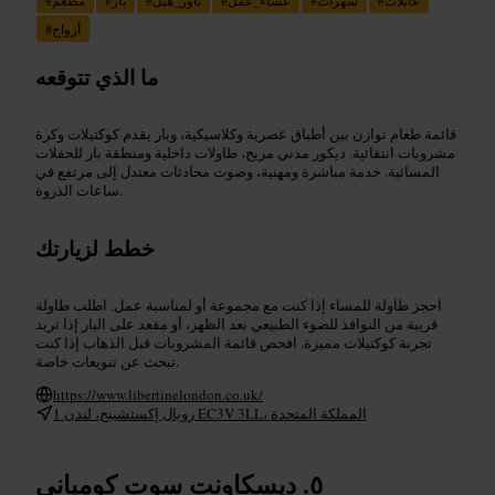
أزواج
#
ما الذي تتوقعه
قائمة طعام توازن بين أطباق عصرية وكلاسيكية، وبار يقدم كوكتيلات وكرة
مشروبات انتقائية. ديكور مدني مريح، طاولات داخلية ومنطقة بار للحفلات
المسائية. خدمة مباشرة ومهنية، وصوت محادثات معتدل إلى مرتفع في
ساعات الذروة.
خطط لزيارتك
احجز طاولة للمساء إذا كنت مع مجموعة أو لمناسبة عمل. اطلب طاولة
قريبة من النوافذ للضوء الطبيعي بعد الظهر، أو مقعد على البار إذا تريد
تجربة كوكتيلات مميزة. افحص قائمة المشروبات قبل الذهاب إذا كنت
تبحث عن تنويعات خاصة.
https://www.libertinelondon.co.uk/
1 رويال إكستشينج، لندن EC3V 3LL، المملكة المتحدة
ديسكاونت سوت كومباني