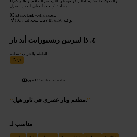
والمقبلات المحلية. اطلب توصية عن النبيذ من الطاقم، واعتبر شراء
زجاجة أو بعض أصناف الجبن للمنزل.
https://funkycellar.co.uk/
10a لامب ست, لندن E1 6EA, يو كيه
ذا ليبرتين ريستورانت أند بار
الطعام والشراب
•
مطعم
٤٫٧
The Libertine London
الصورة /
”
مطعم وبار عصري في تاور هيل.
“
مناسب لـ
عائلات
#
سهرات
#
عشاء_عمل
#
تاور_هيل
#
بار
#
مطعم
#