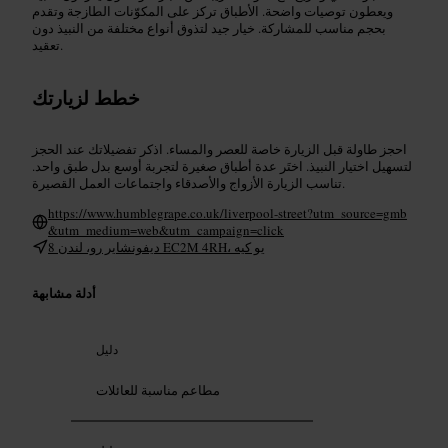
ويعطون توصيات واضحة. الأطباق تركز على المكوّنات الطازجة وتقدم
بحجم مناسب للمشاركة. خيار جيد لتذوق أنواع مختلفة من النبيذ دون
تعقيد.
خطط لزيارتك
احجز طاولة قبل الزيارة خاصة للعصر والمساء. اذكر تفضيلاتك عند الحجز
لتسهيل اختيار النبيذ. اختَر عدة أطباق صغيرة لتجربة أوسع بدل طبق واحد.
تناسب الزيارة الأزواج والأصدقاء واجتماعات العمل القصيرة.
https://www.humblegrape.co.uk/liverpool-street?utm_source=gmb
&utm_medium=web&utm_campaign=click
8 ديفونشاير رو، لندن EC2M 4RH، يو كيه
أدلة مشابهة
دليل
مطاعم مناسبة للعائلات