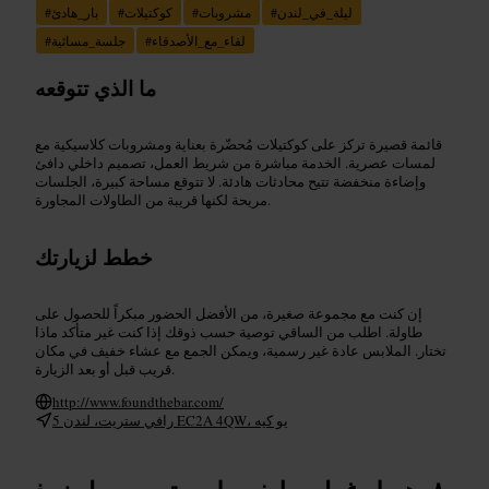
ليلة_في_لندن
#
مشروبات
#
كوكتيلات
#
بار_هادئ
#
لقاء_مع_الأصدقاء
#
جلسة_مسائية
#
ما الذي تتوقعه
قائمة قصيرة تركز على كوكتيلات مُحضّرة بعناية ومشروبات كلاسيكية مع
لمسات عصرية. الخدمة مباشرة من شريط العمل، تصميم داخلي دافئ
وإضاءة منخفضة تتيح محادثات هادئة. لا تتوقع مساحة كبيرة، الجلسات
مريحة لكنها قريبة من الطاولات المجاورة.
خطط لزيارتك
إن كنت مع مجموعة صغيرة، من الأفضل الحضور مبكراً للحصول على
طاولة. اطلب من الساقي توصية حسب ذوقك إذا كنت غير متأكد ماذا
تختار. الملابس عادة غير رسمية، ويمكن الجمع مع عشاء خفيف في مكان
قريب قبل أو بعد الزيارة.
http://www.foundthebar.com/
5 رافي ستريت، لندن EC2A 4QW، يو كيه