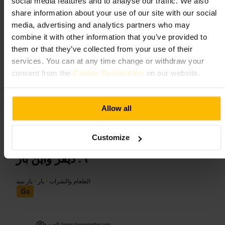
social media features and to analyse our traffic. We also
التجربة جديدة. الخدمة ودية وغير متطفلة، والمكان صغير لذا المقاعد
share information about your use of our site with our social
محدودة وتتنوع بين طاولات معزولة ومقاعد عند البار.
media, advertising and analytics partners who may
combine it with other information that you’ve provided to
خطط لزيارتك
them or that they’ve collected from your use of their
services. You can at any time change or withdraw your
احجز طاولة إذا كنت تخطط للذهاب في وقت متأخر أو خلال عطلة نهاية
consent from the
Cookie Declaration
on our website.
الأسبوع، الوصول المبكر يسهل الحصول على منطقة مريحة. اعتبره
محطة للمشروبات ووجبة خفيفة فقط، وليس مكاناً للعشاء الكامل. ارتدِ
ملابس ذكية غير رسمية، وأخبر الطاقم إذا رغبت بمنطقة هادئة أو مقعد
منعزل.
Allow all
http://www.discountsuitcompany.co.uk/
29A وينتوورث ست, لندن E1 7TB, يو كيه
Customize
ديفز واين بار
الطعام والشراب
•
بار
•
بار نبيذ
٥
www.daveswinebar.com
الصورة /