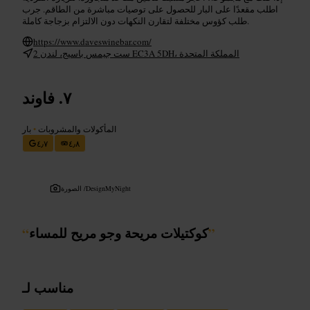
اطلب مقعدًا على البار للحصول على توصيات مباشرة من الطاقم. جرب
طلب كؤوس مختلفة لتقارن النكهات دون الالتزام بزجاجة كاملة.
https://www.daveswinebar.com/
2 ست جيمس باسيج، لندن EC3A 5DH، المملكة المتحدة
فاوند
المأكولات والمشروبات
•
بار
٤٫٧
٤٫٨
DesignMyNight
الصورة /
”
كوكتيلات مريحة وجو مريح للمساء
“
مناسب لـ