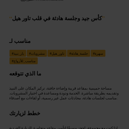
”
كأس جيد وجلسة هادئة في قلب تاور هيل
“
مناسب لـ
سهرة
#
جلسة_هادئة
#
تاور_هيل
#
مشروبات
#
بار_نبيذ
#
مناسب_للأزواج
#
ما الذي تتوقعه
مساحة حميمية بمقاعد قريبة وإضاءة خافتة، تركيز المكان على النبيذ
وتقديمه بطريقة مباشرة. الخدمة ودودة ومساعدة في اختيار المشروبات.
مناسب لجلسات هادئة، محادثات عمل غير رسمية، أو لقاءات مع أصدقاء.
خطط لزيارتك
إذا كنت مع مجموعة، احجز مسبقًا لتأمين مقاعد متجاورة. للزيارة الفردية