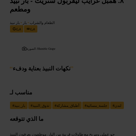
همبل غرايب ليفربول ستريت - بار نبيذ
ومطعم
الطعام والشراب
•
بار
•
بار نبيذ
٤٫٨
٤٫٨
Humble Grape
الصورة /
”
نكهات النبيذ بعناية ودفء
“
مناسب لـ
لندن
#
جلسة_مسائية
#
أطباق_مشاركة
#
تذوق_النبيذ
#
بار_نبيذ
#
ما الذي تتوقعه
جو عملي ومريح مع طاولات قريبة من البار. موظفون يعرفون النبيذ