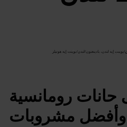
Google AI
الصورة /
ن
/
بوينت إيه لندن، بادينغتون
/
لندن
/
بوينت إيه هوتيلز
 حانات رومانسية
وأفضل مشروبات