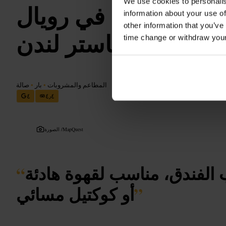
We use cookies to personalis
ر بارك لاونج في رويال
information about your use of
other information that you’ve
لانكاستر لندن
time change or withdraw you
المطاعم والمشروبات
•
بار
•
صالة
٤
٤٫٤
MapQuest
الصورة /
 الفندق، مناسب لقهوة هادئة
“
”
أو كوكتيل مسائي