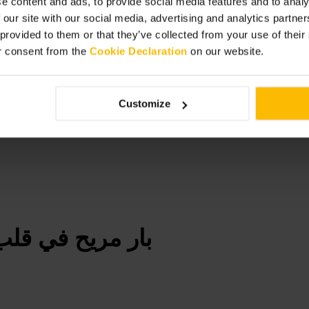
e content and ads, to provide social media features and to analy
با
 our site with our social media, advertising and analytics partn
 provided to them or that they’ve collected from your use of thei
r consent from the
Cookie Declaration
on our website.
Customize
بار مريح في قلب