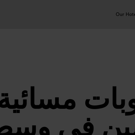
Our Hot
بات مسائية 
ن في وسط 