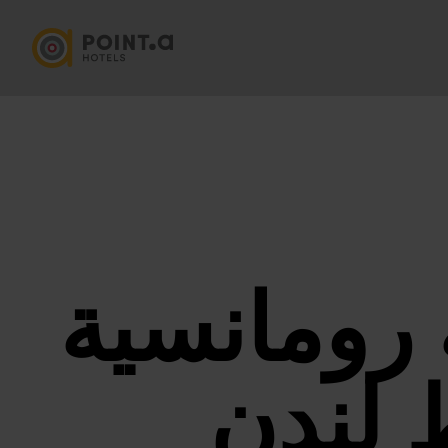
رومانسية
لندن