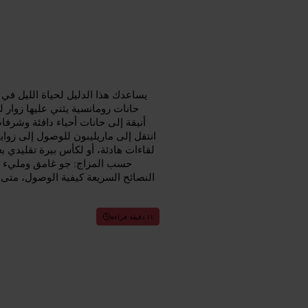
يساعدك هذا الدليل لحياة الليل في 
حانات رومانسية يثني عليها زوار ل
أنيقة إلى حانات أحياء دافئة وشرفا
انتقل إلى ماريليبون للوصول إلى زواي
لقاءات هادئة، أو لكأس بيرة تقليدي ب
حسب المزاج: جو غامق ومليء بال
النصائح السريعة كيفية الوصول، متى
١١ دقيقة قراءة