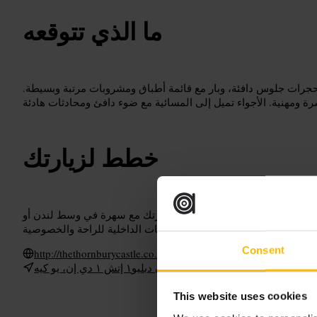
ما الذي تتوقعه
جرات جلوس دافئة، وبار مع قائمة أطباق ومشروبات مرتبة وبسيطة.
خطط لزيارتك
رتدِ ملابس أنيقة غير رسمية. اجمع زيارتك مع سهرة في وسط لندن أو
Consent
http://thethornburycastle.co.uk/
٢٩ أ إنفورد ستريت، لندن دبليو١ إتش ١ دي إن، يو كيه
This website uses cookies