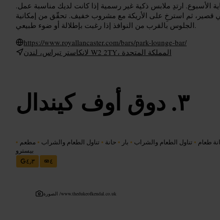
ة الأسبوع. ارتدِ ملابس ذكية غير رسمية إذا كانت لديك مناسبة عمل.
مشي قصير، ثم استرخِ على الأريكة مع مشروب خفيف. تحقّق من إمكانية
الجلوس بالقرب من النوافذ إذا رغبت بإطلالة أو ضوء طبيعي.
https://www.royallancaster.com/bars/park-lounge-bar/
لانكاستر تيراس، لندن W2 2TY، المملكة المتحدة
دوق أوف كيندال
نة طعام
•
تناول الطعام والشراب
•
بار
•
حانة
•
تناول الطعام والشراب
•
مطعم
•
بيسترو
٤٫٣
٤
www.thedukeofkendal.co.uk
الصورة /