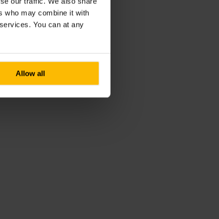
se our traffic. We also share
ers who may combine it with
r services. You can at any
Allow all