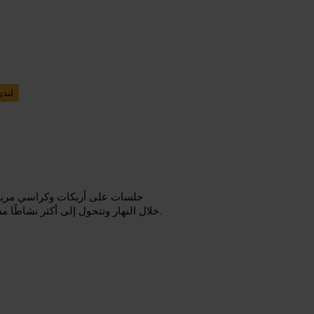
لندن
جلسات على أريكات وكراسي مريحة،
خلال النهار وتتحول إلى أكثر نشاطًا مساءً. الجمهور مزيج من نزلاء الفندق وزوار المدينة والمسافرين للعمل.