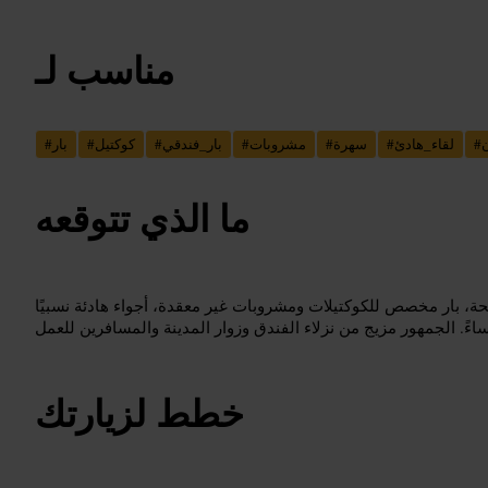
مناسب لـ
#
لقاء_هادئ
#
سهرة
#
مشروبات
#
بار_فندقي
#
كوكتيل
#
بار
#
ما الذي تتوقعه
 بار مخصص للكوكتيلات ومشروبات غير معقدة، أجواء هادئة نسبيًا
خطط لزيارتك