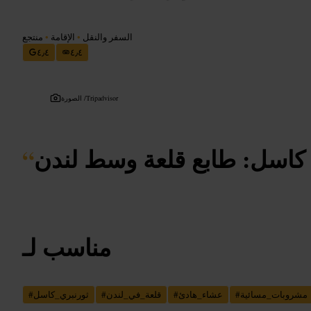
السفر والنقل
•
الإقامة
•
منتجع
٤٫٤
٤٫٤
Tripadvisor
الصورة /
 كاسل: طابع قلعة وسط لندن
“
مناسب لـ
مشروبات_مسائية
#
عشاء_هادئ
#
قلعة_في_لندن
#
ثورنبري_كاسل
#