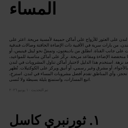
المساء
لندن على العثور للأزواج على أماكن حميمة لأمسية مريحة. اعثر على
ندن، من بارات سرية في الأقبية ذات الإضاءة الخافتة وصالات فندقية
ت على جانب القناة. انطلق من بادينغتون، وتمشَّ نحو ليتل فينيس، أو
ا منخفضة الإضاءة ومقاعد مريحة. نركّز على أماكن مناسبة للمواعيد،
عد نزهة. استخدم هذا الدليل لاختيار أماكن تناول المشروبات في لندن
أجواء، أو مشرق وغير رسمي، أو أنيق ويركز على الكوكتيلات. تُظهر
 تحجز، وأي المناطق تقدم أفضل مشروبات المساء في لندن. استرخِ،
اتبع المسارات، واستمتع بليلة بسيطة ولا تُنسى.
تم التحديث
١٠ يونيو ٢٠٢٦
ثورنبري كاسل