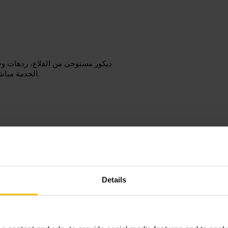
ديكور مستوحى من القلاع، ردهات وح
الخدمة مباشرة ومهنية. الأجواء تميل إلى المسائية مع ضوء دافئ ومحادثات هادئة.
احجز طاولة إذا أردت جلسة هادئة. ا
مع مشوار إلى مطعم قريب. اطلب مقعداً في الردهات الداخلية للراحة والخصوصية.
Details