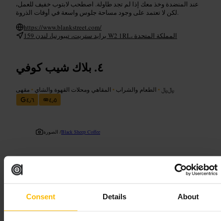
عند المنضدة وخذ معك إذا لم تجد طاولة. اصطحب لابتوب خفيف للعمل،
لكن لا تعتمد على وجود مساحة جلوس واسعة في أوقات الذروة.
https://www.blankstreet.com/
159 برايد ستريت، تيبورنيا، لندن W2 1RL، المملكة المتحدة
بلاك شيب كوفي
﷼﷼
•
الطعام والشراب
•
المقاهي ومحلات القهوة والشاي
•
مقهى
٤٫٦
٤٫٥
Black Sheep Coffee
الصورة /
”
قهوة عملية وموقع مركزي في بادينغتون
“
Consent
Details
About
مناسب لـ