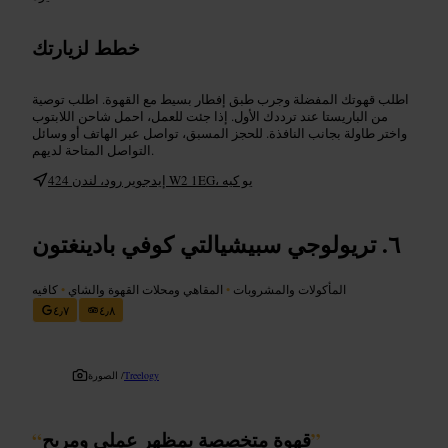
خطط لزيارتك
اطلب قهوتك المفضلة وجرب طبق إفطار بسيط مع القهوة. اطلب توصية
من الباريستا عند ترددك الأول. إذا جئت للعمل، احمل شاحن اللابتوب
واختر طاولة بجانب النافذة. للحجز المسبق، تواصل عبر الهاتف أو وسائل
التواصل المتاحة لديهم.
424 إيدجوير رود، لندن W2 1EG، يو كيه
تريولوجي سبيشيالتي كوفي بادينغتون
المأكولات والمشروبات
•
المقاهي ومحلات القهوة والشاي
•
كافيه
٤٫٧
٤٫٨
Treelogy
الصورة /
”
قهوة متخصصة بمظهر عملي ومريح
“