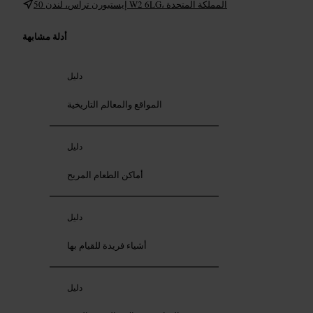
50 إيستبورن تراس، لندن W2 6LG، المملكة المتحدة
أدلة مشابهة
دليل
المواقع والمعالم التاريخية
دليل
أماكن الطعام المريح
دليل
أشياء فريدة للقيام بها
دليل