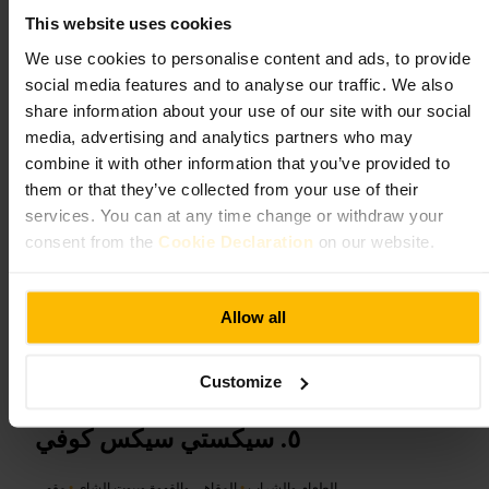
عمل_عن_بعد
#
جلسةقهوة
#
لندن
#
بادينغتون
#
مقهى
#
قهوة
#
This website uses cookies
ما الذي تتوقعه
We use cookies to personalise content and ads, to provide
social media features and to analyse our traffic. We also
خدمة عبر العداد ومشروبات تعتمد على الإسبريسو. مساحة جلوس داخلية
share information about your use of our site with our social
مريحة ومقاعد قرب النوافذ للجلوس لفترة قصيرة. قائمة بسيطة تركز
media, advertising and analytics partners who may
على القهوة والمرافقات الخفيفة.
combine it with other information that you’ve provided to
them or that they’ve collected from your use of their
خطط لزيارتك
services. You can at any time change or withdraw your
consent from the
Cookie Declaration
on our website.
اذهب لإنهاء مهمة سريعة أو بدء يومك بكوب قهوة. اطلب من العداد ثم
اختر طاولة بجانب النافذة إذا أردت العمل أو المراقبة. مناسب للمقابلات
القصيرة، اصطحب لابتوب لو رغبت بالبقاء ساعة أو أقل.
Allow all
https://blacksheepcoffee.co.uk/blogs/locations/paddington?utm_so
urce=ExtNet&utm_medium=Yext
بادينغتون سنترال، 2 كينغدوم ستريت، لندن W2 6BD، يو كيه
Customize
سيكستي سيكس كوفي
الطعام والشراب
•
المقاهي والقهوة وبيوت الشاي
•
مقهى