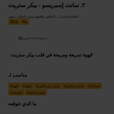
سانت إسبريسو - بيكر ستريت
الطعام والشراب
•
المقاهي والقهوة وبيوت الشاي
•
مقهى
٤٫٥
٤
Saint Espresso
الصورة /
”
قهوة سريعة ومريحة في قلب بيكر ستريت
“
مناسب لـ
معجنات
#
مناسب_للعمل
#
قريب_من_المترو
#
مقهى
#
قهوة
#
جولة_صباحية
#
اقتصادي
#
ما الذي تتوقعه