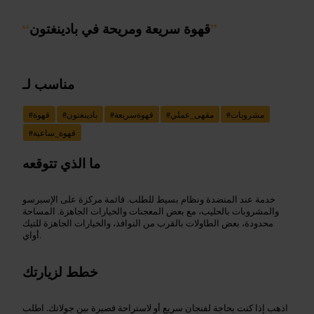
”
قهوة سريعة ومريحة في بادينغتون
“
مناسب لـ
مشروبات
#
مقهى_عملي
#
قهوةسريعة
#
بادينغتون
#
قهوة
#
قهوة_ساعية
#
ما الذي تتوقعه
خدمة عند المنضدة ونظام بسيط للطلب. قائمة مركزة على الإسبرسو
والمشروبات بالحليب، مع بعض المعجنات والخيارات الجاهزة. المساحة
محدودة، بعض الطاولات بالقرب من النوافذ، والخيارات الجاهزة للتيك
أواي.
خطط لزيارتك
اذهب إذا كنت بحاجة لفنجان سريع أو لاستراحة قصيرة بين جولاتك. اطلب