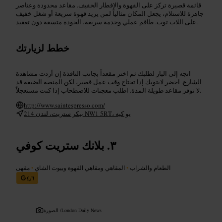
قائمة قصيرة تركز على القهوة والإفطار الخفيف. مقاعد محدودة وعناصر
جاهزة للاستلام، يجعل المكان مثالياً لمن يريد قهوة سريعة أو شغل خفيف
على اللاب توب. طاقم عملي وخدمة سريعة، الجودة متسقة دون تعقيد.
خطط لزيارتك
اتجه إلى البار لطلبك ثم اختر مقعداً بجانب النافذة إن أردت مشاهدة
الشارع. احضر لابتوبك إذا تحتاج وقت عمل قصير، لكن المنصة الضيقة قد
لا توفر مقاعد طويلة المدة. اطلب معجنات للاصطحاب إذا كنت مستعجلاً.
http://www.saintespresso.com/
214 بيكر ستريت، لندن NW1 5RT، يو كيه
بلانك ستريت كوفي
الطعام والشراب
•
المقاهي ومقاهي القهوة وبيوت الشاي
•
مقهى
٤٫٦
London Daily News
الصورة /