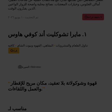
أماكن الجلوس، وخيارات المعجنات. نصائح محلية واضحة للزوار الواعين
الذين يقدّرون الوقت.
تم التحديث
١٠ يونيو ٢٠٢٦
٧ دقيقة قراءة
مايرا تشوكليت أند كوفي هاوس
تناول الطعام والمشروبات
•
المقاهي، القهوة وبيوت الشاي
•
كافيه
٤٫٨
Deliveroo
الصورة /
قهوة وشوكولاتة بلا تعقيد، مكان مريح للإفطار
“
”
والعمل واللقاءات.
مناسب لـ