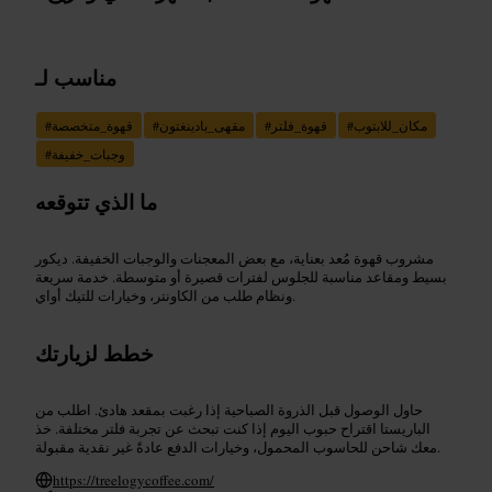
مناسب لـ
مكان_للابتوب
#
قهوة_فلتر
#
مقهى_بادينغتون
#
قهوة_متخصصة
#
وجبات_خفيفة
#
ما الذي تتوقعه
مشروب قهوة مُعد بعناية، مع بعض المعجنات والوجبات الخفيفة. ديكور
بسيط ومقاعد مناسبة للجلوس لفترات قصيرة أو متوسطة. خدمة سريعة
ونظام طلب من الكاونتر، وخيارات للتيك أواي.
خطط لزيارتك
حاول الوصول قبل الذروة الصباحية إذا رغبت بمقعد هادئ. اطلب من
الباريستا اقتراح حبوب اليوم إذا كنت تبحث عن تجربة فلتر مختلفة. خذ
معك شاحن للحاسوب المحمول، وخيارات الدفع عادةً غير نقدية مقبولة.
https://treelogycoffee.com/