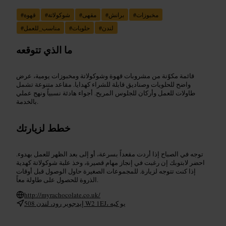
مخبوزات
#
برانش
#
مقهى
#
شوكولاتة
#
قهوة
#
لندن
#
حلويات
#
مناسب_للعمل
#
ما الذي تتوقعه
قائمة مكوّنة من مشروبات قهوة وشوكولاتة ومخبوزات يومية، عرض
واضح للحلويات وصناديق قابلة للشراء كهدايا. مقاعد متنوعة تشمل
طاولات للعمل وأركان للجلوس المريح. أجواء هادئة نسبياً ونهج عملي
بالخدمة.
خطط لزيارتك
توجه في الصباح إذا أردت مقعداً بسرعة، أو إلى بعد الظهر للعمل بهدوء.
احضر لابتوبك إن رغبت في إنجاز مهام قصيرة، وخذ علبة شوكولاتة كهدية
إذا كنت تتوجه لزيارة. للمجموعات الصغيرة حاول الوصول قبل أوقات
الذروة للحصول على طاولة معاً.
http://myrachocolate.co.uk/
508 إيدجوير رود، لندن W2 1EJ، يو كيه