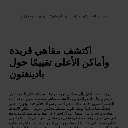
Google AI
الصورة /
المقاهي المحلية
/
بوينت إيه لندن، بادينغتون
/
لندن
/
بوينت إيه هوتيلز
اكتشف مقاهي فريدة
وأماكن الأعلى تقييمًا حول
بادينغتون
يوجهك هذا الدليل إلى مقاهي قهوة موثوقة ومركّزة على النكهة حول
بادينغتون والمناطق المجاورة. اكتشف مقاهي مستقلة صغيرة وعدادات
للطلب السريع (خذها معك) تتقن الإسبريسو المحضَّر جيدًا وقهوة الفلتر
المعدَّة بعناية. ابدأ يومك بكوب سميك محمَّص بالرمل، انطلق لالتقاط
مشروب سريع بين القطارات، أو استرخِ في مقاعد مناسبة للابتوب مع
واي-فاي. نبرز جواهر مخفية ومقاهي فريدة في لندن، إلى جانب المقاهي
الأعلى تقييمًا التي يثق بها المسافرون إلى لندن. استخدم الدليل لاكتشاف
أفضل المقاهي التي تقدمها لندن، مع ملاحظات عملية عن ساعات العمل،