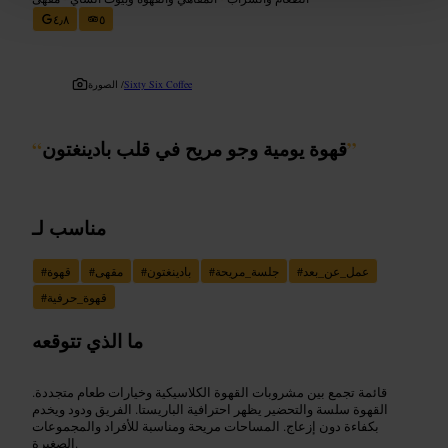
٤٫٨
٥
Sixty Six Coffee
الصورة /
”
قهوة يومية وجو مريح في قلب بادينغتون
“
مناسب لـ
عمل_عن_بعد
#
جلسة_مريحة
#
بادينغتون
#
مقهى
#
قهوة
#
قهوة_حرفية
#
ما الذي تتوقعه
قائمة تجمع بين مشروبات القهوة الكلاسيكية وخيارات طعام متجددة.
القهوة سلسة والتحضير يظهر احترافية الباريستا. الفريق ودود ويخدم
بكفاءة دون إزعاج. المساحات مريحة ومناسبة للأفراد والمجموعات
الصغيرة.