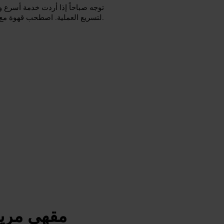
توجه صباحاً إذا أردت خدمة أسرع و
لتسريع العملية. اصطحب قهوة مع السندويش أو التقطه للسير في المنطقة إذا كان لديك جدول مزدحم.
مقهى مريح