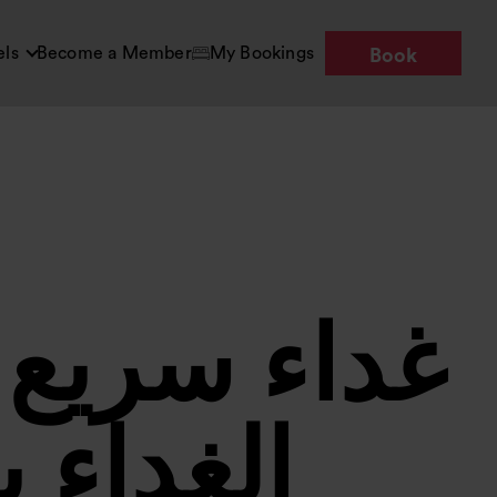
els
Become a Member
My Bookings
Book
غداء سريع 
الغداء