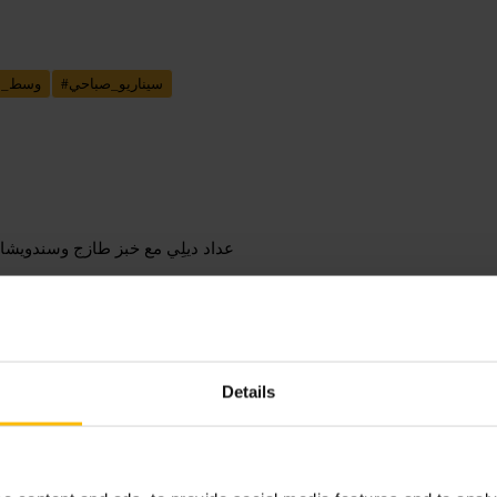
سيناريو_صباحي
#
وسط_ل
عداد ديلِي مع خبز طازج وسندويشا
Details
ابدأ بطلبيّة بسيطة: قهوة وحبة خبز