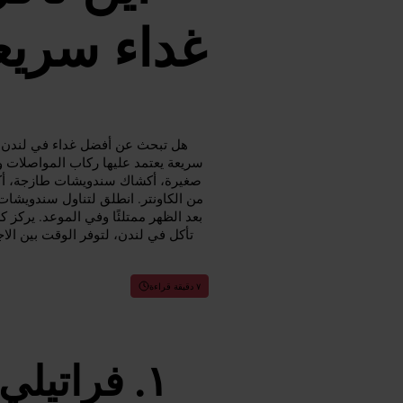
غداء سري
هل تبحث عن أفضل غداء في لندن دو
سريعة يعتمد عليها ركاب المواصلات 
صغيرة، أكشاك سندويشات طازجة، أكش
من الكاونتر. انطلق لتناول سندويشات 
بعد الظهر ممتلئًا وفي الموعد. يركز ك
تأكل في لندن، لتوفر الوقت بين الاج
٧ دقيقة قراءة
فراتيلي