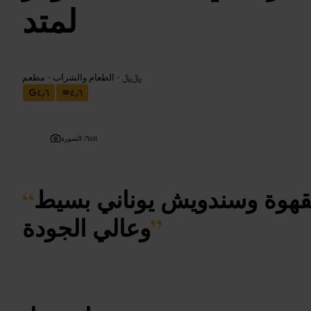
لمتد
﷼﷼
•
الطعام والشراب
•
مطعم
٤٫٦
٤٫٦
Yell
الصورة /
بقهوة وسندويش يوناني بسيط
“
”
وعالي الجودة