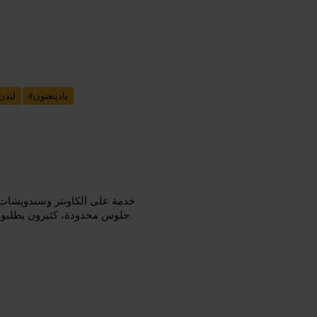
بادينغتون
#
لندن
خدمة على الكاونتر وسندويشات
جلوس محدودة، كثيرون يطلبون للتيك أواي. وتدور الخدمة بوتيرة سريعة تناسب المارة والمسافرين.