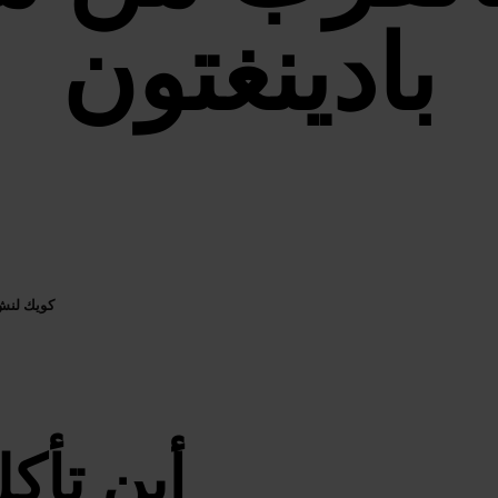
بادينغتون
كويك لن
أين تأك