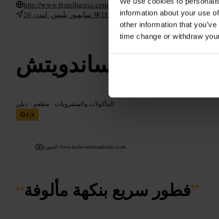
We use cookies to personalis
http://www.fratelligreci.com/
information about your use of
26 سايمور بليس, لندن W1H 7NN, المملكة المتحدة
other information that you’ve
time change or withdraw you
ي فافوريت ساندويتش
المأكولات والمشروبات
•
مطعم
•
ديلي
٤٫٧
www.myfavouritesandwich.co.uk
الصورة /
”
فطور سريع بنكهة مألوفة
“