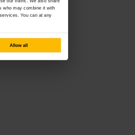
se our traffic. We also share
ers who may combine it with
r services. You can at any
Allow all