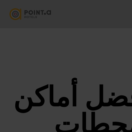
فضل أماكن
محطات