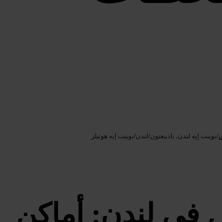
Google AI
الصورة /
ش
/
بوينت إيه لندن، بادينغتون
/
لندن
/
بوينت إيه هوتيلز
ل في لندن: أماكن