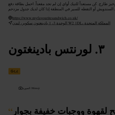
خبز طازج. كن مستعداً للتيك أواي إن لم تجد مقعداً. احمل بطاقة دفع
https://www.myfavouritesandwich.co.uk/
الوحدة 3، 1 بادينغتون سكوير، لندن W2 1DL، المملكة المتحدة
لورنتس بادينغتون
٤٫٤
Mimoji
الصورة /
 لقهوة ووجبات خفيفة بجوار
“