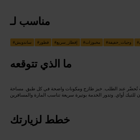
مناسب لـ
#
وجبات_خفيفة
#
مخبوزات
#
إفطار_سريع
#
فطور
#
ساندويش
#
ما الذي تتوقعه
 تُحضّر عند الطلب. خبز طازج ومكونات واضحة في كل طبق. مساحة
خطط لزيارتك