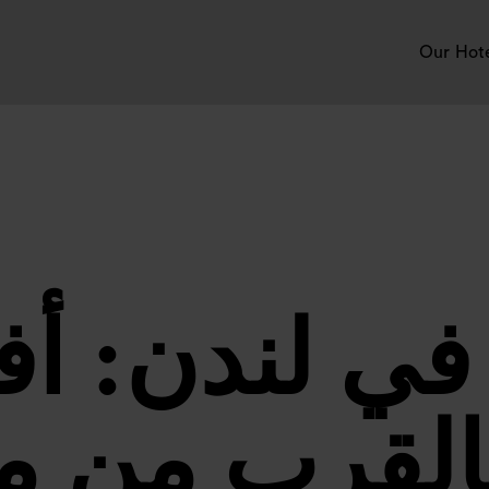
Our Hot
في لندن: أ
 بالقرب من 