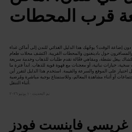
عة قرب المحطات
ن إضاعة الوقت؟ يوجّهك هذا الدليل الغذائي للندن إلى أماكن غداء
والمسافرون حول بادينغتون والمحطات القريبة. اكتشف محلات طعام
اك بيغل نشطة، ومقاهي فعّالة تقدم طلبات للذهاب وخدمة سريعة
سخية، خيارات نباتية، أو معجنات مع قهوة قوية للذهاب. ابدأ فترة ما
ل اختيار على الموقع والسرعة والقيمة. استخدم هذا الدليل لتقرر أين
تماعات أو أثناء مشاهدة المعالم، وللاستمتاع بوجبة مباشرة ومُرضية
أثناء التنقل.
تم التحديث
١٠ يونيو ٢٠٢٦
 غريسي فاينست فودز