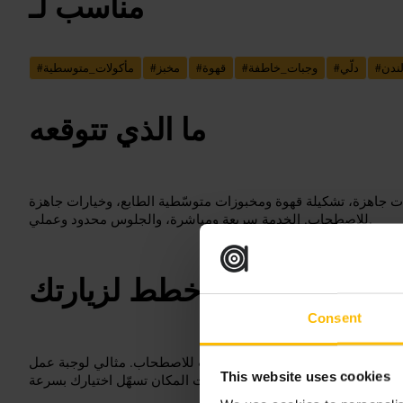
مناسب لـ
ندن
#
دلّي
#
وجبات_خاطفة
#
قهوة
#
مخبز
#
مأكولات_متوسطية
#
ما الذي تتوقعه
ت جاهزة، تشكيلة قهوة ومخبوزات متوسّطية الطابع، وخيارات جاهزة
للاصطحاب. الخدمة سريعة ومباشرة، والجلوس محدود وعملي.
خطط لزيارتك
Consent
 أو سندويش. إذا كنت على عجلة، اطلب للاصطحاب. مثالي لوجبة عمل
This website uses cookies
سريعة أو فطور قبل جولة، ولافتات المكان تسهّل اختيارك بسرعة.