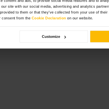
e content and ads, to provide social media features and to analy
 our site with our social media, advertising and analytics partn
 provided to them or that they’ve collected from your use of thei
r consent from the
Cookie Declaration
on our website.
ما
Customize