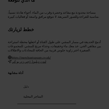
مساحة محدودة مع مقاعد وخضرة وقرب من الماء. أجواء هادئة نسبياً،
مناسبة للقراءة وللصور السريعة. لا تتوقع مرافق واسعة أو فعاليات كبيرة.
خطط لزيارتك
أدمج الحديقة في مسار المشي على طول القناة أو اجعلها محطة استراحة
بين مقاهي الحي. خذ معك ماء وخفيفات، وحذاء مريح للمشي. للمجموعات
الصغيرة اختر زاوية جلوس قريبة من الحافة للمحادثات والاطلالات.
https://merchantsquare.co.uk/
لندن دبليو2 1جي زد، يو كي
أدلة مشابهة
دليل
المتاجر المحلية