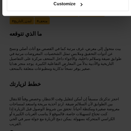
مناسب لـ
Customize
بايكر_ستريت
#
شارلوك_هولمز
#
متحف_شيرلوك_هولمز
#
متحف
#
لندن_التاريخ
#
ما الذي تتوقعه
بيت متحول إلى معرض، غرف مرتبة كما في القصص مع أثاث أصلي ونسخ
عن أدوات التحقيق وملابس تمثل الشخصيات. المعروضات مرتبة في
طوابق ضيقة وسلالم داخلية، والأجواء داخل المتحف مركزة على التفاصيل
التاريخية والأدبية بدلاً من المعارض التفاعلية الكبيرة. يوجد متجر هدايا
صغير يوفر نسخاً تذكارية ومطبوعات متعلقة بالمتحف.
خطط لزيارتك
احجز تذكرتك مسبقاً إن أمكن لتقليل وقت الانتظار، وخصص وقتاً للانتقال
بين الطوابق لأن السلالم ضيقة. ارتدِ أحذية مريحة واستعد لمساحات
معروضة صغيرة ومكتظة أحياناً. تحقق من شروط الوصول قبل الزيارة إذا
كنت تحتاج لتسهيلات خاصة، فالموقع لا يناسب العربات الكبيرة أو
الكراسي المتحركة بسهولة. يمكن دمج الزيارة مع جولة سير في الحي
القريب.