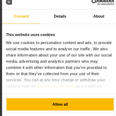
للتأكد من شروط الدخول. احضر كاميرا صغيرة لالتقاط تفاصيل المعدات
واللوحات، وتأكد من سياسة التصوير عند الوصول. اجمع الزيارة مع جولة
مشي في منطقة بادينجتون إذا رغبت في استكمال اليوم.
Consent
Details
About
https://www.imperial.nhs.uk/about-us/what-we-do/fleming-museum
برايد ست، لندن W2 1NY، يو كيه
This website uses cookies
ذا شيرلوك هولمز ميوزيوم
We use cookies to personalise content and ads, to provide
social media features and to analyse our traffic. We also
الفنون والترفيه
•
متحف
share information about your use of our site with our social
٤٫٣
٣٫٦
media, advertising and analytics partners who may
combine it with other information that you’ve provided to
TripSavvy
الصورة /
them or that they’ve collected from your use of their
services. You can at any time change or withdraw your
consent from the
Cookie Declaration
on our website.
رحلة إلى عالم شارلوك هولمز والقرن التاسع
“
”
عشر
Allow all