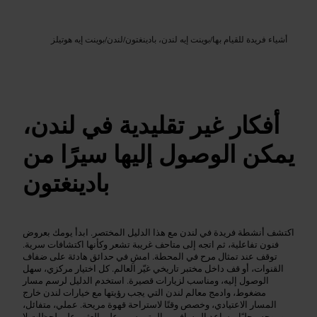
Google AI
الصورة /
أشياء فريدة للقيام بها
/
بوينت إيه لندن، بادينغتون
/
لندن
/
بوينت إيه هوتيلز
أفكار غير تقليدية في لندن،
يمكن الوصول إليها سيرًا من
بادينغتون
اكتشف أنشطة فريدة في لندن مع هذا الدليل المختصر. ابدأ يومك بعروض
فنون تفاعلية، ثم اتجه إلى متاحف غريبة تشعر وكأنها اكتشافات سرية.
توقف عند تمثال مرح في المحطة. امشِ في حدائق هادئة على ضفاف
القنوات، أو قف داخل مختبر تاريخي غيّر العالم. كل اختيار مركزي، سهل
الوصول إليه، ومناسب لزيارات قصيرة. استخدم الدليل لرسم مسار
مضغوط، وادمج معالم لندن التي يجب رؤيتها مع خيارات لندن خارج
المسار الاعتيادي، وخصص وقتًا لاستراحة قهوة مريحة. عملي، متفائل،
وموجه محليًا، يساعد المسافرين المتمرسين على العثور على لحظات لا