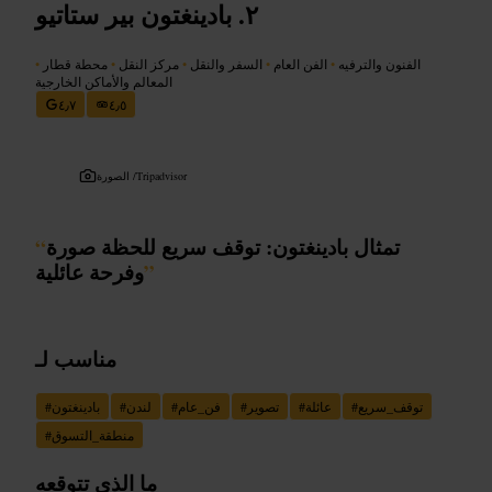
بادينغتون بير ستاتيو
الفنون والترفيه
•
الفن العام
•
السفر والنقل
•
مركز النقل
•
محطة قطار
•
المعالم والأماكن الخارجية
٤٫٧
٤٫٥
Tripadvisor
الصورة /
تمثال بادينغتون: توقف سريع للحظة صورة
“
”
وفرحة عائلية
مناسب لـ
توقف_سريع
#
عائلة
#
تصوير
#
فن_عام
#
لندن
#
بادينغتون
#
منطقة_التسوق
#
ما الذي تتوقعه