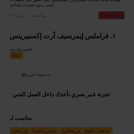
تُنسى بدون تعقيدات إضافية.
تم التحديث
١٠ يونيو ٢٠٢٦
٦ دقيقة قراءة
فراملس إيمرسيف آرت إكسبيرينس
الفنون والترفيه
٤٫٦
Tripadvisor
الصورة /
”
تجربة غمر بصري تأخذك داخل العمل الفني
“
مناسب لـ
نشاطات_عائلية
#
فن_معاصر
#
معرض_تفاعلي
#
فن_غامر
#