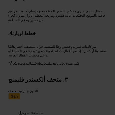
تمثال بحجم بشري مخصّص للصور. الموقع مفتوح وعام، لا توجد مرافق
خاصة بالموقع. التجمّعات عادة قصيرة ومريحة، معظم الزوار يمرون كجزء
من مسيرتهم في المنطقة.
خطط لزيارتك
مر لالتقاط صورة وخصص وقتًا للتمشية حول المنطقة. أحضر هاتفًا
مشحونًا أو كاميرا. إذا مع أطفال، خطط لجولة قصيرة بعدها في المحيط أو
داخل محطات القطار القريبة.
١٩ إيستبورن تيراس، لندن دبليو٢ ٦ إل جي، يو كي
متحف ألكسندر فليمنج
الفنون والترفيه
•
متحف
٤٫٦
Tripadvisor
الصورة /