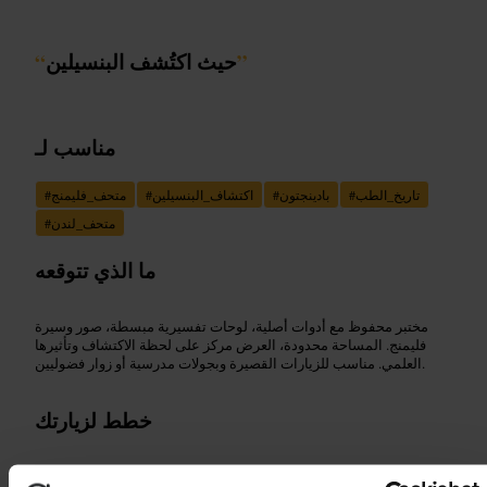
”
حيث اكتُشف البنسيلين
“
مناسب لـ
تاريخ_الطب
#
بادينجتون
#
اكتشاف_البنسيلين
#
متحف_فليمنج
#
متحف_لندن
#
ما الذي تتوقعه
مختبر محفوظ مع أدوات أصلية، لوحات تفسيرية مبسطة، صور وسيرة
فليمنج. المساحة محدودة، العرض مركز على لحظة الاكتشاف وتأثيرها
العلمي. مناسب للزيارات القصيرة وبجولات مدرسية أو زوار فضوليين.
خطط لزيارتك
خطط لزيارة قصيرة، احجز قبل الحضور إذا أمكن أو راجع موقع المتحف