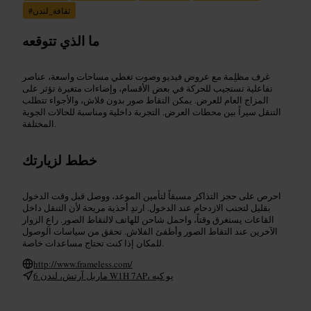
ثقافة_لندن
#
ما الذي تتوقعه
غرف مظلِمة مع عروض فيديو وصوت تغطي مساحات واسعة، عناصر
تفاعلية تستجيب للحركة في بعض الأقسام، وإضاءات متغيرة تؤثر على
المزاج العام للعرض. يمكن التقاط صور بدون فلاش، والأجواء تتطلب
التنقل سيراً بين محطات العرض. التجربة داخلية ومناسبة للحالات الجوية
المختلفة.
خطط لزيارتك
احرص على حجز التذاكر مسبقاً لتأمين الموعد، ووصل قبل وقت الدخول
بقليل لتجنب الازدحام عند الدخول. ارتدِ أحذية مريحة لأن التنقل داخل
القاعات يستغرق وقتاً، واحمل شاحن للهاتف لالتقاط الصور. راعِ الزوار
الآخرين عند التقاط الصور وأطفئ الفلاش. تحقق من سياسات الوصول
للمكان إذا كنت تحتاج مساعدات خاصة.
http://www.frameless.com/
6 ماربل آرتش، لندن W1H 7AP، يو كيه