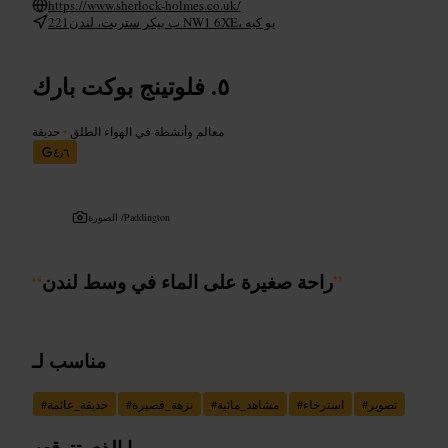
https://www.sherlock-holmes.co.uk/
221ب بيكر ستريت، لندن NW1 6XE، يو كيه
فلوتينج بوكت بارك
معالم وأنشطة في الهواء الطلق
•
حديقة
٤٫٦
Paddington
الصورة /
”
راحة صغيرة على الماء في وسط لندن
“
مناسب لـ
تصوير
#
استرخاء
#
مشاهد_مائية
#
نزهة_قصيرة
#
حديقة_عائمة
#
ما الذي تتوقعه