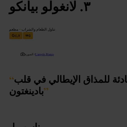
لانغولو بيانكو
تناول الطعام والشراب
•
مطعم
٤٫٧
٥
L’angolo Bianco
الصورة /
ادئة للمذاق الإيطالي في قلب
“
”
بادينغتون
مناسب لـ