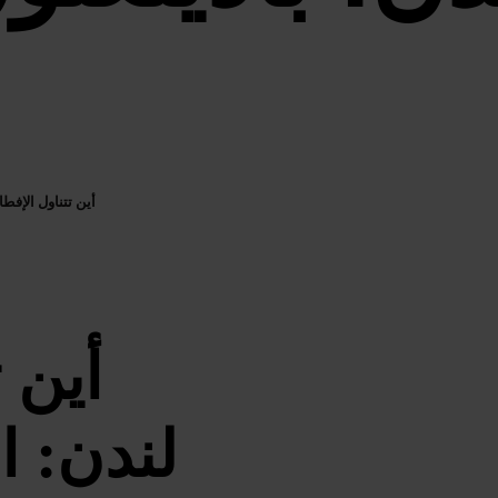
أين تتناول الإفطا
أين 
لندن: ا