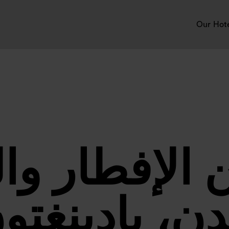
Our Hot
 الإفطار وا
دن، بادينغتو