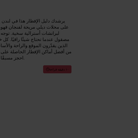
يرشدك دليل الإفطار هذا في لندن إل
على محلات ديلي مريحة لفنجان قهوة 
لبرانشات أسترالية سخية. توجه 
مصقول عندما تحتاج شيئًا راقيًا. كل
الذين يقدّرون الموقع والراحة والأسا
من أفضل أماكن الإفطار الحاصلة على تق
احجز مسبقًا لعطلات نهاية الأسبوع المزدحمة، وتمتع بأجواء الحي أثناء استكشافك.
١٠ دقيقة قراءة