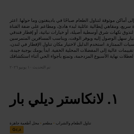
ى أماكن موثوقة لتناول الطعام صباحًا في بادينغتون وما حولها. اعثر
سريع، ومقاهي إيطالية عائلية لبدء هادئ، ومطاعم على ضفة القناة
لتذوق نكهات شرق أوسطية أصيلة، أو خيارات نباتية، أو إفطار فندقي
 خيار سهل الوصول إليه ويوفر الوقت، ويناسب المسافرين المتمرسين
سيات الممتازة. استخدم الدليل لاختيار مكان تناول الإفطار في لندن،
ييمات عالية إلى المفضلات المحلية الخفية. ابدأ يومك بوجبة جيدة،
تم التحديث
١٠ يونيو ٢٠٢٦
لانكاستر ديلي بار
تناول الطعام والشراب
•
مطعم
•
محل أطعمة جاهزة
٤٫٨