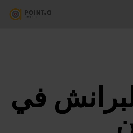
لبرانش في
ن