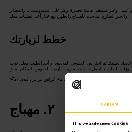
و عملي وغير متكلف. قائمة قصيرة تركز على السندويتشات والفطائر
والخبز الطازج. مناسب للصباح والظهر، مع خيار أخذ الطلبات معك.
خطط لزيارتك
داد لطلبك ثم اختَر بين الجلوس المحدود أو أخذ الطلب معك. توجه
28 كرافن تيراس، لندن W2 3EL، المملكة المتحدة
مهباج
Consent
This website uses cookies