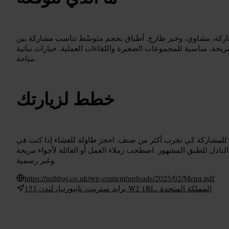
شاركة، مشاوي، وخبز طازج. أطباق بحجم متوسّط تناسب مشاركة بين
ريحة، مناسبة للمجموعات الصغيرة واللقاءات العملية. خيارات نباتية
متاحة.
خطط لزيارتك
 للمشاركة كي تجرب أكثر من صنف. احجز طاولة للعشاء إذا كنت في
لنادل للطبق المشهور. اصطحب زملاء العمل أو العائلة لأجواء مريحة
وغير رسمية.
https://mihbaj.co.uk/wp-content/uploads/2025/02/Menu.pdf
153 برايد ستريت، تايبورنيا، لندن W2 1RL، المملكة المتحدة