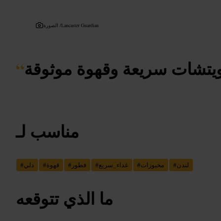
Lancaster Guardian
الصورة /
يتشات سريعة وقهوة موثوقة
“
مناسب لـ
لندن
#
مخبوزات
#
غداء_سريع
#
فطور
#
قهوة
#
دلي
#
ما الذي تتوقعه