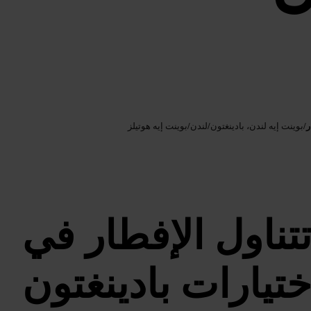
Google AI
الصورة /
ر
/
بوينت إيه لندن، بادينغتون
/
لندن
/
بوينت إيه هوتيلز
تتناول الإفطار في
ختيارات بادينغتون