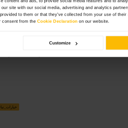
e content and ads, to provide social media features and to analy
 our site with our social media, advertising and analytics partn
 provided to them or that they’ve collected from your use of thei
r consent from the
Cookie Declaration
on our website.
Customize
”
نكهات شرقية 
خيارات_نبات