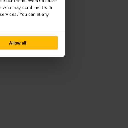
se our traffic. We also share
ers who may combine it with
r services. You can at any
Allow all