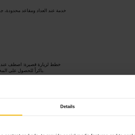
خدمة عند العداد ومقاعد محدودة، ج
خطط لزيارة قصيرة: اصطف عند الع
باكراً للحصول على المخبوزات الطازجة. احمل حقيبة صغيرة إذا أردت الجلوس، المكان ضيق.
Details