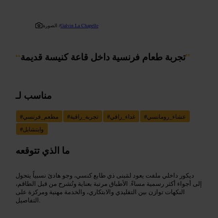
Galvin La Chapelle
الصورة /
”
تجربة طعام فرنسية داخل قاعة كنيسة قديمة
“
مناسب لـ
عشاء_رومانسي
#
غداء_راقي
#
تجربة_راقية
#
مطعم_فرنسي
#
وايتشابل
#
ما الذي تتوقعه
ديكور داخلي ملفت يعود لمَبنى ذي طابع كنسي، وجو هادئ نسبياً يتحول
إلى أجواء أكثر رسمية مساءً. الأطباق مرتبة بعناية وتُشرح من قبل الطاقم،
النكهات توازن بين التقليدي والابتكاري، والخدمة مهنية ومركزة على
التفاصيل.