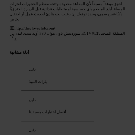
احجز موعداً مسبقاً لأن المقاعد محدودة وتتجه معظم الحجوزات لفترات
المساء. أبلغ المطعم بأي حساسية أو متطلبات غذائية قبل الزيارة. اختَر زيّاً
ذكيًا-غير رسمي، وحدد توقعك إن رغبت بجو هادئ لحديث عمل أو احتفال
خاص.
http://thecloveclub.com/
شورديتش تاون هول، 380 أولد ست، لندن EC1V 9LT، المملكة المتحد
ة
أدلة مشابهة
دليل
بارات النبيذ
دليل
أفضل اختيارات مضيفينا
دليل