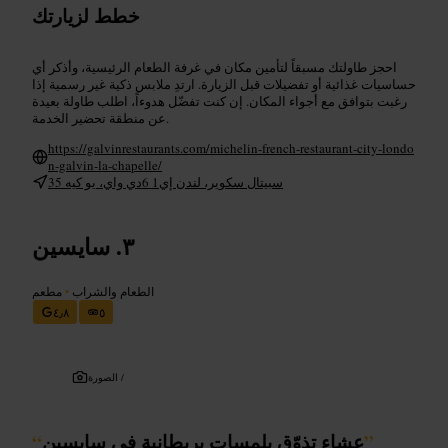
خطط لزيارتك
احجز طاولتك مسبقاً لتأمين مكان في غرفة الطعام الرئيسية، وأذكر أي
حساسيات غذائية أو تفضيلات قبل الزيارة. ارتدِ ملابس ذكية غير رسمية إذا
رغبت بتوافق مع أجواء المكان. إن كنت تفضّل هدوءاً، اطلب طاولة بعيدة
عن منطقة تحضير الخدمة.
https://galvinrestaurants.com/michelin-french-restaurant-city-londo
n-galvin-la-chapelle/
35 سبيتال سكوير، لندن إي1 6دي واي، يو كيه
سايسين
الطعام والشراب
•
مطعم
٤٫٨
٥
الصورة /
”
عشاء تذوّق بلمسات بريطانية في سايسين
“