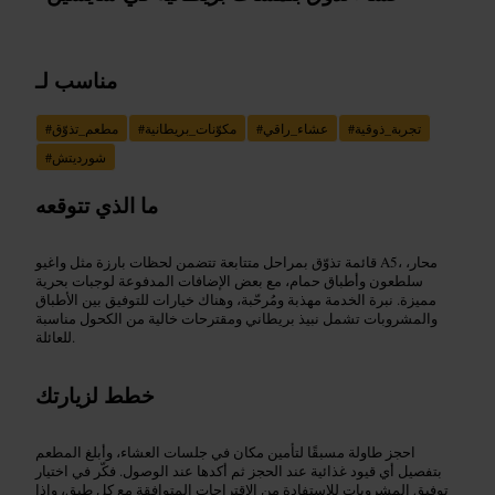
مناسب لـ
تجربة_ذوقية
#
عشاء_راقي
#
مكوّنات_بريطانية
#
مطعم_تذوّق
#
شورديتش
#
ما الذي تتوقعه
قائمة تذوّق بمراحل متتابعة تتضمن لحظات بارزة مثل واغيو A5، محار،
سلطعون وأطباق حمام، مع بعض الإضافات المدفوعة لوجبات بحرية
مميزة. نبرة الخدمة مهذبة ومُرحّبة، وهناك خيارات للتوفيق بين الأطباق
والمشروبات تشمل نبيذ بريطاني ومقترحات خالية من الكحول مناسبة
للعائلة.
خطط لزيارتك
احجز طاولة مسبقًا لتأمين مكان في جلسات العشاء، وأبلغ المطعم
بتفصيل أي قيود غذائية عند الحجز ثم أكدها عند الوصول. فكّر في اختيار
توفيق المشروبات للاستفادة من الاقتراحات المتوافقة مع كل طبق، وإذا