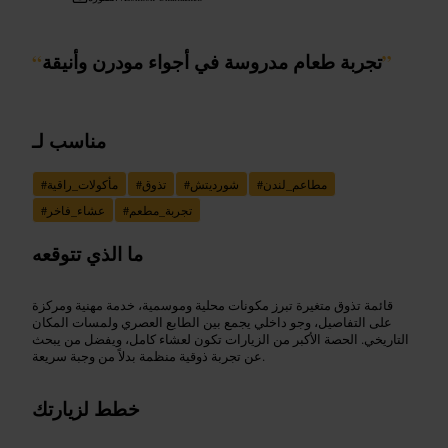
”
تجربة طعام مدروسة في أجواء مودرن وأنيقة
“
مناسب لـ
مطاعم_لندن
#
شورديتش
#
تذوق
#
مأكولات_راقية
#
تجربة_مطعم
#
عشاء_فاخر
#
ما الذي تتوقعه
قائمة تذوق متغيرة تبرز مكونات محلية وموسمية، خدمة مهنية ومركزة
على التفاصيل، وجو داخلي يجمع بين الطابع العصري ولمسات المكان
التاريخي. الحصة الأكبر من الزيارات تكون لعشاء كامل، ويفضل من يبحث
عن تجربة ذوقية منظمة بدلاً من وجبة سريعة.
خطط لزيارتك