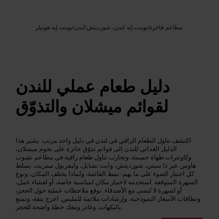
Google AI
الصورة /
مطاعم فاخرة
/
بوينت إيه لندن، شورديتش
/
لندن
/
بوينت إيه هوتيلز
دليل طعام عملي للندن
لقوائم ميشلان والتذوّق
اكتشف تناول الطعام الراقي في لندن في دليل واحد مرتب. يشير هذا
الدليل الغذائي للندن إلى قوائم تذوّق حائزة على نجوم ميشلان،
وكاونترات طهاة حميمة، وتجارب تناول طعام راقية في مطاعم تشوب
هاوس عبر ذا سيتي، شورديتش، وايت تشابل، وليفربول ستريت. يسلط
كل اختيار الضوء على ما يهم: نمط القائمة، ولماذا يختلف المكان، ونوع
السهرة المتوقعة. استخدمه لاختيار مكان لمناسبة خاصة، أو لعشاء عمل،
أو لسهرة لا تُنسى مع الأصدقاء. توقع ملاحظات عملية حول الحجز،
ونطاقات الأسعار النموذجية، وإرشادات ملائمة للملبس. اخرج بثقة، وتمتع
بالنكهات، وغادر ومعك خطة واضحة للحجز.