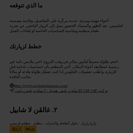
ما الذي تتوقعه
أجواء مهنية ومرتبة، خدمة مركّزة على التفاصيل، وقائمة مصممة
لجلستين: بعد الظهر والمساء. الحضور يميل إلى الزوار الباحثين عن تجربة
طعام منظمة ومناسبة للمناسبات الخاصة أو لقاءات العمل.
خطط لزيارتك
احجز طاولة مسبقاً لتأمين مكان في وقت الذروة. اختر ملابس ذكية غير
رسمية لمطابقة أجواء المكان. أخبر المطعم بأي حساسيات غذائية قبل
الزيارة، واطلب تفضيلات الجلوس إذا كنت تفضّل طاولة هادئة أو مكاناً
بجانب النافذة.
http://www.anglerrestaurant.com/
ساوث بليس هوتيل، 3 ساوث بليس، لندن EC2M 2AF، يو كيه
غالڤن لا شابيل
﷼﷼﷼﷼
•
تناول الطعام والشراب
•
مطعم
•
مطعم فرنسي
٤٫٦
٤٫٥