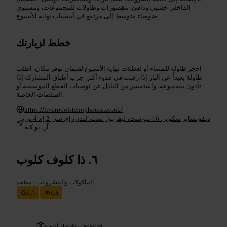
الداخلي خشبي ودافئ، مقصورات وطاولات للمجموعات، ومستوى
ضوضاء متوسط إلى مرتفع في أمسيات نهاية الأسبوع.
خطط لزيارتك
احجز طاولة للمساء أو لعطلات نهاية الأسبوع لضمان توفر مكان. اطلب
طاولة بعيداً عن البار إذا رغبت في هدوء أكثر. جرب أطباق المشاركة إذا
تأتون بمجموعة، واستفسر من النادل عن توصيات القطع الموسمية أو
الصلصات الخاصة.
https://liverpoolstchophouse.co.uk/
ديفونشاير سكوير، 16 نيو ست، ليفربول ست، لندن، إي سي 2 إم 4 تي
آر، يو كيه
ذا كلوف كلوب
المأكولات والمشروبات
•
مطعم
٤٫٦
٤٫٥
London Unattached
الصورة /