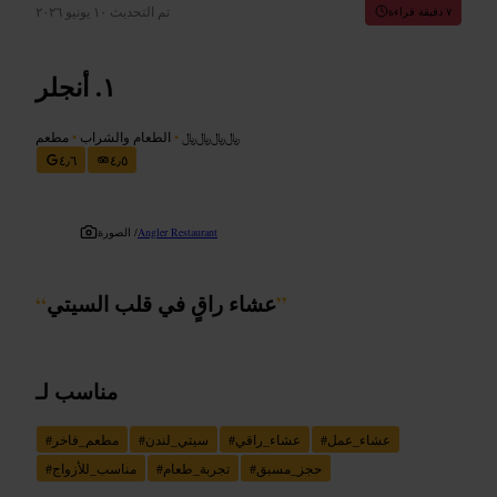
تم التحديث
١٠ يونيو ٢٠٢٦
٧ دقيقة قراءة
أنجلر
﷼﷼﷼﷼
•
الطعام والشراب
•
مطعم
٤٫٦
٤٫٥
Angler Restaurant
الصورة /
”
عشاء راقٍ في قلب السيتي
“
مناسب لـ
عشاء_عمل
#
عشاء_راقي
#
سيتي_لندن
#
مطعم_فاخر
#
حجز_مسبق
#
تجربة_طعام
#
مناسب_للأزواج
#