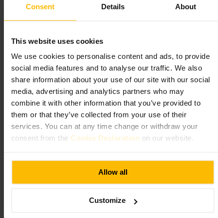
سولو_دينينغ
#
أكل_اجتماعي
#
أكل_خفيف
#
برانش
#
مطعم
#
Consent
Details
About
لندن
#
ما الذي تتوقعه
This website uses cookies
We use cookies to personalise content and ads, to provide
قائمة عملية تركز على أطباق سهلة المشاركة ووجبات يومية معدّة بعناية،
social media features and to analyse our traffic. We also
خدمة ودية وسريعة، أجواء غير رسمية تناسب لقاءات الأصدقاء أو زيارة
share information about your use of our site with our social
فردية قصيرة.
media, advertising and analytics partners who may
combine it with other information that you’ve provided to
خطط لزيارتك
them or that they’ve collected from your use of their
services. You can at any time change or withdraw your
احجز مقعداً إذا كنت ذاهباً في وقت ذروة عطلة أو برانش، تحقق من قائمة
consent from the
Cookie Declaration
on our website.
الطعام مسبقاً لو كنت تبحث عن خيارات خاصة بالحساسية أو النظام
الغذائي، حضر نفسك لجلسة مريحة مع أطباق للمشاركة إذا جئت مع
مجموعة.
http://www.counter71.co.uk/
Allow all
ليفربول ستريت تشوب هاوس و تافرن
Customize