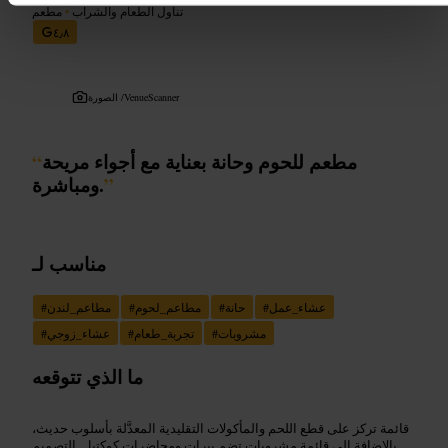
تناول الطعام والشراب
•
مطعم
٤٫٨
VenueScanner
الصورة /
مطعم للحوم وحانة بعناية مع أجواء مريحة
“
”
ومباشرة.
مناسب لـ
عشاء_عمل
#
حانة
#
مطاعم_لحوم
#
مطاعم_لندن
#
مشروبات
#
تجربة_طعام
#
عشاء_زوجي
#
ما الذي تتوقعه
قائمة تركز على قطع اللحم والمأكولات التقليدية المعدَّلة بأسلوب حديث،
بالإضافة إلى قائمة مشروبات تضم بيرات ومحاضرات كوكتيل. التصميم