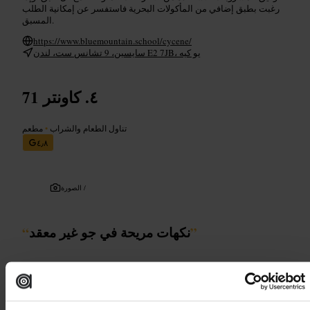
رغبت بطبق إضافي من المأكولات البحرية فاستفسر عن إمكانية الطلب
المسبق.
https://www.bluemountain.school/cycene/
سايسين، 9 تشانس ست، لندن E2 7JB، يو كيه
كاونتر 71
تناول الطعام والشراب
•
مطعم
٤٫٨
الصورة /
”
نكهات مريحة في جو غير معقد
“
مناسب لـ