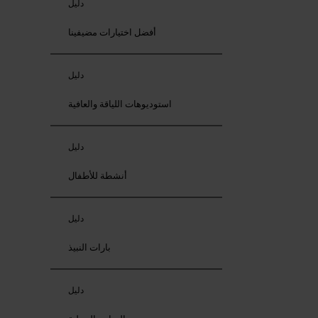
دليل
أفضل اختيارات مضيفينا
دليل
استوديوهات اللياقة والعافية
دليل
أنشطة للأطفال
دليل
بارات النبيذ
دليل