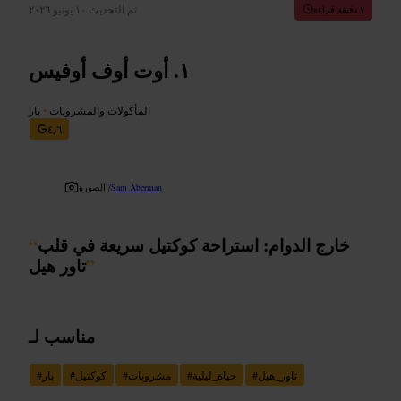
تم التحديث
١٠ يونيو ٢٠٢٦
٧ دقيقة قراءة
أوت أوف أوفيس
المأكولات والمشروبات
•
بار
٤٫٦
Sam Aberman
الصورة /
خارج الدوام: استراحة كوكتيل سريعة في قلب
“
”
تاور هيل
مناسب لـ
تاور_هيل
#
حياة_ليلية
#
مشروبات
#
كوكتيل
#
بار
#