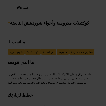
الصورة /
”
كوكتيلات مدروسة وأجواء شورديتش النابضة
“
مناسب لـ
مشروبات_مميزة
#
سهرة
#
بار_لندن
#
كوكتيلات
#
شورديتش
#
ما الذي تتوقعه
قائمة مركزة على الكوكتيلات المصممة مع خيارات منخفضة الكحول.
تصميم داخلي عملي بمقاعد عند البار وطاولات لمجموعات صغيرة.
موسيقى حيوية بمستوى يسمح بالحديث، وخدمة سريعة وموجّهة.
خطط لزيارتك