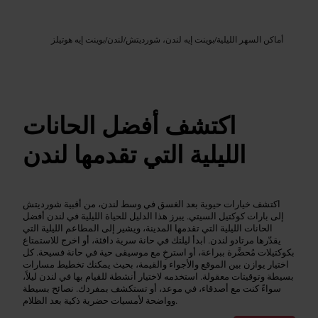
Google AI
الصورة /
أماكن السهر الليلية
/
بوينت إيه لندن، شورديتش
/
لندن
/
بوينت إيه هوتيلز
اكتشف أفضل الحانات
الليلية التي تقدمها لندن
اكتشف خيارات حيوية بعد الغسق في وسط لندن، من أقبية شورديتش
إلى بارات كوكتيل السيتي. يبرز هذا الدليل للحياة الليلية في لندن أفضل
الحانات الليلية التي تقدمها المدينة، ويشير إلى المطاعم الليلية التي
يقدّرها مرتادو لندن. ابدأ ليلتك في حانة سرية دافئة، أو اخرج للاستمتاع
بكوكتيلات مُحضَّرة ببراعة، أو استرخِ مع موسيقى حية في حانة فسيحة. كل
اختيار يوازن بين الموقع والأجواء والقيمة، بحيث يمكنك تخطيط مسارات
بسيطة وتوقيتات معقولة. استخدمه لاختيار أنشطة للقيام بها في لندن ليلاً،
سواءً كنت مع أصدقاء، في موعد، أو تستكشف بمفردك. نصائح بسيطة
وواضحة لأمسيات حضرية ذكية بعد الظلام.