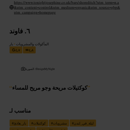
https://www.tonightjosephine.co.uk/bars/shoreditch?utm_term=n.a
&utm_content=control&utm_medium=organic&utm_source=gbp&
utm_campaign=homepage
فاوند
المأكولات والمشروبات
•
بار
٤٫٧
٤٫٨
DesignMyNight
الصورة /
”
كوكتيلات مريحة وجو مريح للمساء
“
مناسب لـ
ليلة_في_لندن
#
مشروبات
#
كوكتيلات
#
بار_هادئ
#