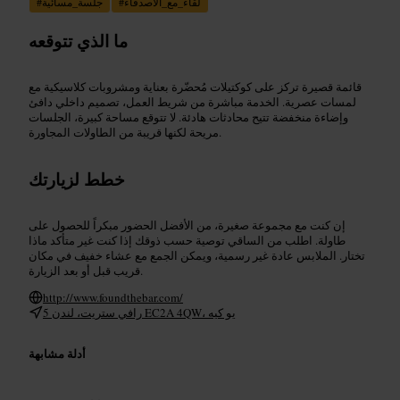
لقاء_مع_الأصدقاء
#
جلسة_مسائية
#
ما الذي تتوقعه
قائمة قصيرة تركز على كوكتيلات مُحضّرة بعناية ومشروبات كلاسيكية مع
لمسات عصرية. الخدمة مباشرة من شريط العمل، تصميم داخلي دافئ
وإضاءة منخفضة تتيح محادثات هادئة. لا تتوقع مساحة كبيرة، الجلسات
مريحة لكنها قريبة من الطاولات المجاورة.
خطط لزيارتك
إن كنت مع مجموعة صغيرة، من الأفضل الحضور مبكراً للحصول على
طاولة. اطلب من الساقي توصية حسب ذوقك إذا كنت غير متأكد ماذا
تختار. الملابس عادة غير رسمية، ويمكن الجمع مع عشاء خفيف في مكان
قريب قبل أو بعد الزيارة.
http://www.foundthebar.com/
5 رافي ستريت، لندن EC2A 4QW، يو كيه
أدلة مشابهة