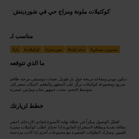
”
كوكتيلات ملونة ومزاج حي في شورديتش
“
مناسب لـ
مشروب_مسائي
#
حياة_ليلية
#
شورديتش
#
كوكتيلات
#
بار
#
ما الذي تتوقعه
ديكور نيوني ومقاعد مريحة حول بار طويل. نغمات موسيقى مرحة، طاقم
سريع، ومجموعة كوكتيلات تركّز على المظهر والطعم. المكان صغير إلى
متوسط الحجم، يجذب جمهور شاب ومرّتين عشرية.
خطط لزيارتك
افضّل الوصول مبكراً في عطلة نهاية الأسبوع لتفادي الازدحام. احضر
بطاقة نقدية وبطاقة لاستخراج الفاتورة إذا تحتاج. اطلب كوكتيلات مميزة
للصور، وشارك الطاولات الصغيرة مع مجموعات أخرى إذا كانت مزدحمة.