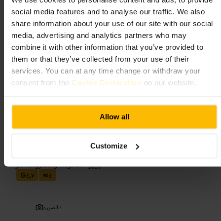
أجواء صاخبة بعد الغروب، موسيقى حية أو دي جي في الليالي المزدحمة،
social media features and to analyse our traffic. We also
وقائمة مشروبات أساسها البِرَة والكوكتيلات البسيطة. الخدمة سريعة
share information about your use of our site with our social
وعفوياً، المستوى الصوتي مرتفع أثناء العروض.
media, advertising and analytics partners who may
combine it with other information that you’ve provided to
خطط لزيارتك
them or that they’ve collected from your use of their
services. You can at any time change or withdraw your
احجز طاولة للمجموعات الكبيرة، او انطلق مبكراً للحصول على مقعد عند
consent from the
Cookie Declaration
on our website.
البار. ارتدِ ملابس مريحة واوجد خطة للعودة إذا تخطت سهرتك منتصف
الليل. تحقق من وجود عرض في الليلة التي تخطط للذهاب فيها.
http://www.theoldbluelast.com/
Allow all
تونايت جوزفين شورديتش
Customize
﷼﷼
•
المأكولات والمشروبات
•
بار
٤٫٧
٤
الصورة /