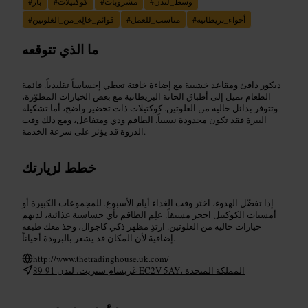
وسط_لندن
#
مشروبات
#
كوكتيلات
#
بار
#
أجواء_بريطانية
#
مناسب_للعمل
#
قوائم_خالٍة_من_الغلوتين
#
ما الذي تتوقعه
ديكور دافئ ومقاعد خشبية مع إضاءة خافتة تعطي إحساساً تقليدياً. قائمة
الطعام تميل إلى أطباق الحانة البريطانية مع بعض الخيارات المطوّرة،
وتتوفر بدائل خالية من الغلوتين. كوكتيلات ذات تحضير واضح، أما تشكيلة
البيرة فقد تكون محدودة نسبياً. الطاقم ودي ومتفاعل، ومع ذلك وقت
الذروة قد يؤثر على سرعة الخدمة.
خطط لزيارتك
إذا تفضّل الهدوء، اختَر وقت الغداء أيام الأسبوع. للمجموعات الكبيرة أو
أمسيات الكوكتيل احجز مسبقاً. علِم الطاقم بأي حساسية غذائية، لديهم
خيارات خالية من الغلوتين. ارتدِ مظهر ذكي كاجوال، وخذ معك طبقة
إضافية لأن المكان قد يشعر بالبرودة أحياناً.
http://www.thetradinghouse.uk.com/
89-91 غريشام ستريت، لندن EC2V 5AY، المملكة المتحدة