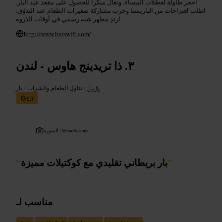
احجز طاولة لعطلات المساء، وتعال مبكراً للحصول على مقعد عند البار.
اطلب اقتراحات من الباريستا وجرب مشاركة صغيرات الطعام عند التذوّق.
ارتدِ مظهر شبه رسمي في أوقات الذروة.
http://www.barswift.com/
ذا تريدينج هاوس - لندن
﷼﷼
•
تناول الطعام والشراب
•
بار
٤٫٣
VenueScanner
الصورة /
”
بار بريطاني تقليدي مع كوكتيلات مميزة
“
مناسب لـ