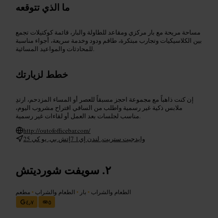
ما الذي تتوقعه
مساحة مريحة مع بار مركزي ومقاعد للطاولة والبار، قائمة كوكتيلات تجمع
بين الكلاسيكيات وتجارب مبتكرة، طاقم ودود وخدمة سريعة، أجواء مناسبة
للمحادثات والمواعيد المسائية.
خطط لزيارتك
إن كنت ذاهباً مع مجموعة احجز مسبقاً للعصر أو المساء المزدحم، ارتدِ
ملابس ذكية غير رسمية واطلب من الساقي اقتراح مشروب اليوم،
مناسب لجلسات بعد العمل أو لقاءات غير رسمية.
http://outofofficebar.com/
25 وايدجيت ستريت, لندن إي1 7إتش بي, يو كي
سويفت شورديتش
الطعام والشراب
•
بار
•
الطعام والشراب
•
مطعم
٤٫٧
٥