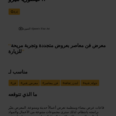
٤٫٤
Queen's Fine Art
الصورة /
معرض فن معاصر بعروض متجددة وتجربة مريحة
“
”
للزيارة
مناسب لـ
جولة_فنية
#
لندن_ثقافة
#
فن_معاصر
#
معرض_فني
#
فن
#
ما الذي تتوقعه
قاعات عرض بيضاء ومنظمة تعرض أعمالاً حديثة ومتنوعة. المعرض يغيّر
برامجه بانتظام، لذلك سترى مجموعات متنوعة من الأعمال والمواد