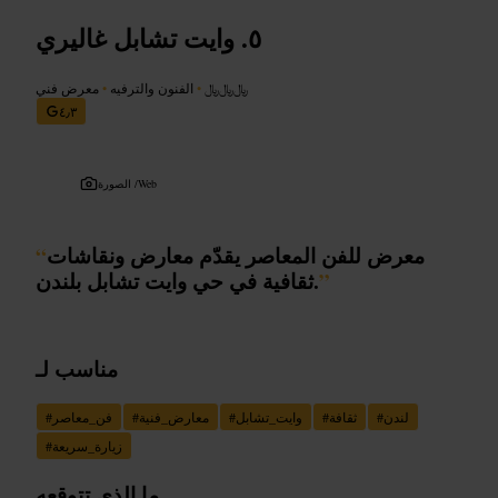
وايت تشابل غاليري
﷼﷼﷼
•
الفنون والترفيه
•
معرض فني
٤٫٣
Web
الصورة /
معرض للفن المعاصر يقدّم معارض ونقاشات
“
”
ثقافية في حي وايت تشابل بلندن.
مناسب لـ
لندن
#
ثقافة
#
وايت_تشابل
#
معارض_فنية
#
فن_معاصر
#
زيارة_سريعة
#
ما الذي تتوقعه