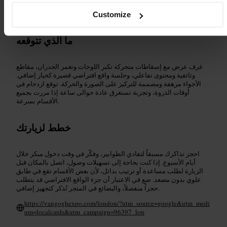
معرض_فني
#
فن_تجريبي
#
تجربة_غامرة
#
عرض_فان_جوخ
#
Customize
لندن_الثقافية
#
ما الذي تتوقعه
غرف عرض مع إسقاطات متحركة تكبر اللوحات وتغمر الجدران، مقاطع
وثائقية ومحتوى تفاعلي، وجلسة واقع افتراضي قصيرة كخيار إضافي.
الأجواء مرهفة ومصممة للتركيز على الصورة والحركة. توقع ازدحام في
أوقات الذروة، وتجربة تستغرق عادة حوالى ساعة إذا مررت بجميع
الأقسام بسرعة.
خطط لزيارتك
احجز تذاكرك مسبقاً لتفادي الطوابير، وفكّر في وقت دخول مبكر خلال
أيام الأسبوع. إذا كنت بحاجة إلى تسهيلات وصول، اتصل بالمكان قبل
الزيارة لطلب مساعدة أو ترتيب بدائل، لأن بعض الأقسام تقع في طابق
علوي بدون مصعد. ضع في الاعتبار أن جزء الواقع الافتراضي قد يتطلب
حجزاً منفصلاً، والبضائع في المتجر تُذكر كتجهيز إضافي.
https://vangoghexpo.com/london/?utm_source=google&utm_medi
um=localcards&utm_campaign=96397_lon