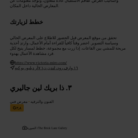
وأساليب العرض. طاقم الاستقبال عادةً متعاون، وتوجد معلومات عن
المعارض الحالية داخل المكان.
خطط لزيارتك
تحقق من موقع المعرض قبل الحضور للاطلاع على المعرض الحالي
وسياسة التصوير. احضر وقتاً كافياً للقراءة أمام الأعمال، وارتدِ أحذية
مريحة للمشي بين القاعات. إذا زرت مع مجموعة، خطط لمسار يتيح لكل
فرد مشاهدة الأعمال بهدوء.
https://www.victoria-miro.com/
١٦ وارف رود، لندن ن١ ٧آر دبليو، يو كيه
ذا بريك لين جاليري
الفنون والترفيه
•
معرض فني
٣٫٨
The Brick Lane Gallery
الصورة /