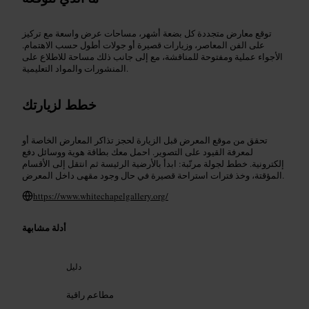
توقع معارض متجددة كل بضعة أشهر، مساحات عرض واسعة مع تركيز
على الفن المعاصر، وزيارات قصيرة أو جولات أطول حسب الاهتمام.
الأجواء عملية ومفتوحة للمناقشة، مع إلى جانب ذلك مساحة للاطلاع على
المنشورات والمواد التعليمية.
خطط لزيارتك
تحقق من موقع المعرض قبل الزيارة لحجز تذاكر المعارض الخاصة أو
لمعرفة القيود على التصوير. احمل معك بطاقة هوية ووسائل دفع
إلكترونية. خطط لجولة مرتّبة: ابدأ بالأرضية الرئيسة ثم انتقل إلى الأقسام
المؤقتة، وخذ فترات استراحة قصيرة في حال وجود مقهى داخل المعرض.
https://www.whitechapelgallery.org/
أدلة مشابهة
دليل
مطاعم راقية