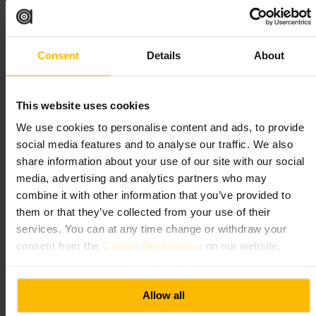
احترم قواعد التصوير واطلب إذن قبل تصوير الأعمال داخل القاعة.
http://www.thebricklanegallery.com/
216 بريك لين، بيثنال غرين، لندن E1 6SA، المملكة المتحدة
Consent
Details
About
معرض فان جوخ لندن: التجربة الغامرة
This website uses cookies
الفنون والترفيه
•
معرض
•
السفر والنقل
•
معلومات وخدمات سياحية
•
مقدم
We use cookies to personalise content and ads, to provide
الجولات
social media features and to analyse our traffic. We also
٤٫٢
٥
share information about your use of our site with our social
media, advertising and analytics partners who may
Andrea Landi
الصورة /
combine it with other information that you’ve provided to
them or that they’ve collected from your use of their
services. You can at any time change or withdraw your
”
تجربة فان جوخ بطريقة بصرية وغامرة
“
consent from the
Cookie Declaration
on our website.
مناسب لـ
Allow all