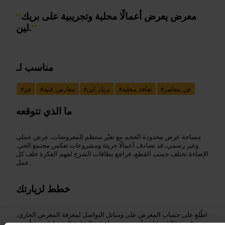
معرض يعرض أعمالًا محلية وتجريبية على بريك
“
”
لين.
مناسب لـ
فن_معاصر
#
ثقافة_محلية
#
بريك_لين
#
معارض_فنية
#
فن
#
ما الذي تتوقعه
مساحة عرض محدودة الحجم مع تغيّر منتظم للمعروضات، عرض عملي
وغير رسمي، قد تصادف أعمالًا جريئة ومشروعات تعكس مجتمع الحي.
الإضاءة تختلف حسب القطع، فراجع بطاقات الشرح لفهم الفكرة خلف كل
عمل.
خطط لزيارتك
اطّلع على حساب المعرض على وسائل التواصل لمعرفة المعرض الجاري،
خصّص وقتًا قصيرًا ثم أدمجه مع جولة في الشارع المحيط لتجربة أوسع.