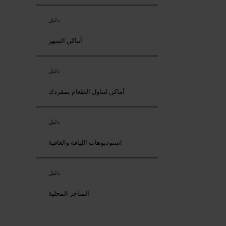
دليل
أماكن السهر
دليل
أماكن لتناول الطعام بمفردك
دليل
استوديوهات اللياقة والعافية
دليل
المتاجر المحلية