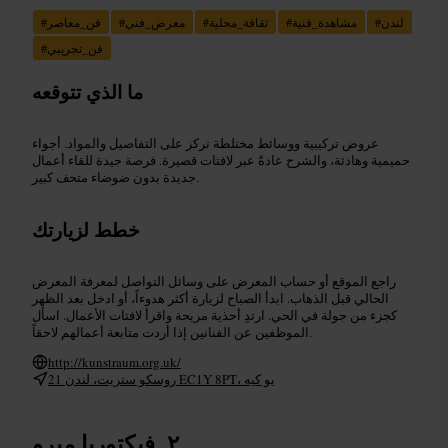
لندن
#
مشاهدة_فنية
#
ثقافة_محلية
#
معرض_فني
#
فن_معاصر
#
فن_تجريبي
#
ما الذي تتوقعه
عروض تركيبية ووسائط مختلطة تركز على التفاصيل والمواد. أجواء
حميمية وهادئة، والشرح عادةً عبر لافتات قصيرة. فرصة جيدة للقاء أعمال
جديدة بدون ضوضاء متحف كبير.
خطط لزيارتك
راجع الموقع أو حساب المعرض على وسائل التواصل لمعرفة المعرض
الحالي قبل الذهاب. ابدأ الصباح لزيارة أكثر هدوءاً، أو ادخل بعد الظهر
كجزء من جولة في الحي. ارتدِ أحذية مريحة واقرأ لافتات الأعمال. اسأل
الموظفين عن الفنانين إذا أردت متابعة أعمالهم لاحقاً.
http://kunstraum.org.uk/
21 روسكو ستريت، لندن EC1Y 8PT، يو كيه
فيكتوريا ميرو