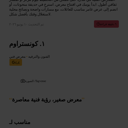
ثقافي أطول. ابدأ يومك في افتتاح معرض، استرخِ في حديقة منحوتات، أو
انضم إلى عرض غامر مناسب للعائلات، مع مسارات واضحة ونصائح محلية
لاستغلال وقتك بأفضل شكل.
تم التحديث
١٠ يونيو ٢٠٢٦
٦ دقيقة قراءة
كونستراوم
الفنون والترفيه
•
معرض فني
٤٫٤
Tagvenue
الصورة /
”
معرض صغير، رؤية فنية معاصرة
“
مناسب لـ