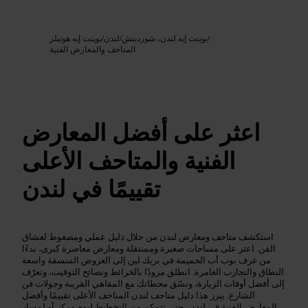
Google AI
الصورة /
/
بوينت إيه لندن، شورديتش
/
لندن
/
بوينت إيه هوتيلز
المتاحف والمعارض الفنية
اعثر على أفضل المعارض
الفنية والمتاحف الأعلى
تقييمًا في لندن
استكشف متاحف ومعارض لندن من خلال دليل عملي ومضغوط لعشاق
الفن. اعثر على مساحات صغيرة ومستقلة ومعارض معاصرة كبرى، بدءًا
من غرف بوب أب الحميمة في بريك لين إلى العروض المنسقة واسعة
النطاق والتجارب الغامرة. انطلق مزودًا بالخرائط ونصائح التوقيت، وتعرّف
إلى أفضل أوقات الزيارة، ونسّق محطاتك مع المقاهي القريبة وجولات فن
الشارع. يبرز هذا دليل متاحف لندن المتاحف الأعلى تقييمًا وأفضل
المعارض الفنية في لندن، حتى تتمكن من التخطيط ليوم مركز أو لمسار