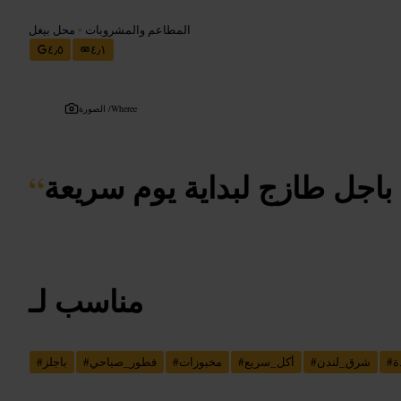
المطاعم والمشروبات
•
محل بيغل
٤٫٥
٤٫١
Wheree
الصورة /
باجل طازج لبداية يوم سريعة
“
مناسب لـ
ة
#
شرق_لندن
#
أكل_سريع
#
مخبوزات
#
فطور_صباحي
#
باجلز
#