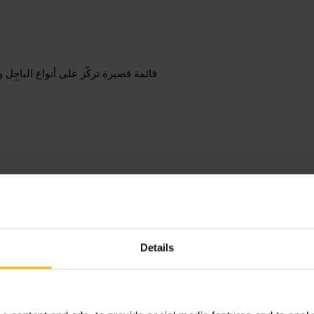
قائمة قصيرة تركّز على أنواع الباجِ
توجّه صباحًا للحصول على باجل ط
لرفاقك. اسأل الموظفين عن الخيارات النباتية أو مكونات الحشوات لو عندك تفضيل.
Details