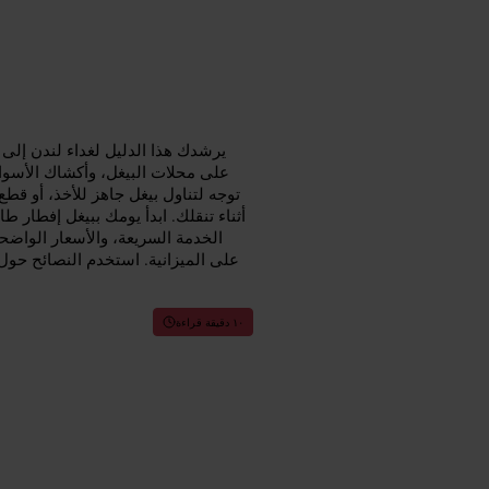
يرشدك هذا الدليل لغداء لندن إلى 
على محلات البيغل، وأكشاك الأسوا
توجه لتناول بيغل جاهز للأخذ، أو ق
أثناء تنقلك. ابدأ يومك ببيغل إفطار ط
الخدمة السريعة، والأسعار الواض
على الميزانية. استخدم النصائح حول 
١٠ دقيقة قراءة