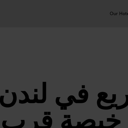
Our Hot
يع في لندن
لرخيصة قرب