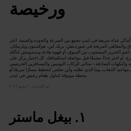
ورخيصة
أماكن غداء سريعة في لندن تجمع بين السرعة والجودة والقيمة. اعثر
ق والمقاهي المريحة في شورديتش، بريك لين، هوكستون وباربيكان.
طع لحم الخنزير المسحوب من السوق، أو قهوة هادئة وسندويتش لتأكله
ازج، أو اختر غداءً مشبعًا قبل مواصلة استكشافك. كل اختيار يركز على
حة والنكهات الصادقة—مثالي للركاب اليوميين والمسافرين الحريصين
مواعيد الذهاب، وما الذي تطلبه وأين تجلس لتخطط مسارًا سريعًا أو
محطة موثوقة لتناول طعام رخيص في لندن.
تم التحديث
١٠ يونيو ٢٠٢٦
بيغل ماستر