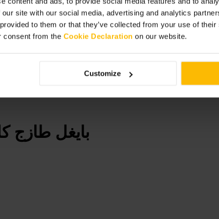
e content and ads, to provide social media features and to analy
 our site with our social media, advertising and analytics partn
 provided to them or that they’ve collected from your use of thei
r consent from the
Cookie Declaration
on our website.
Customize
بايغل طازج ك