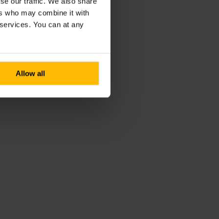
se our traffic. We also share
ers who may combine it with
r services. You can at any
Allow all