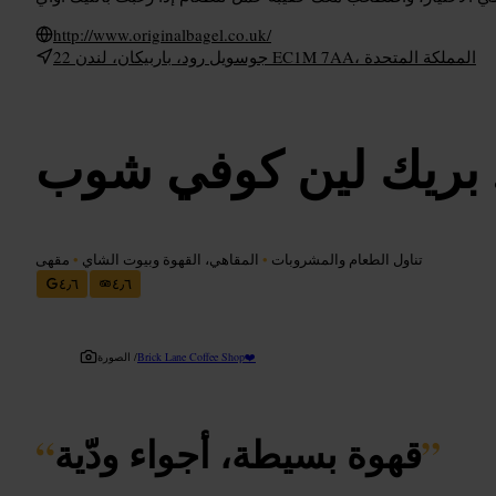
http://www.originalbagel.co.uk/
22 جوسويل رود، باربيكان، لندن EC1M 7AA، المملكة المتحدة
بريك لين كوفي شوب
تناول الطعام والمشروبات
•
المقاهي، القهوة وبيوت الشاي
•
مقهى
٤٫٦
٤٫٦
Brick Lane Coffee Shop❤️
الصورة /
”
قهوة بسيطة، أجواء ودّية
“