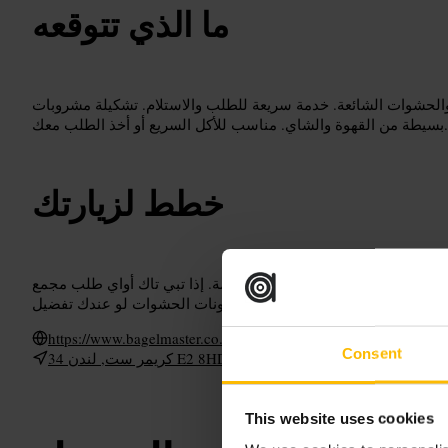
ما الذي تتوقعه
ل والحشوات الشائعة. خدمة سريعة للطلب والاستلام. تشكيلة مشروبات
بسيطة من القهوة والشاي. مناسب للأكل السريع أو أخذ الطلب معك.
خطط لزيارتك
ازج، اطلب عند العداد لتسريع الخدمة. إذا تبي تاك أواي طلب مجمع
https://www.bagelmaster.co.uk/
Consent
34 كريمر ست, لندن E2 8HD, يو كيه
This website uses cookies