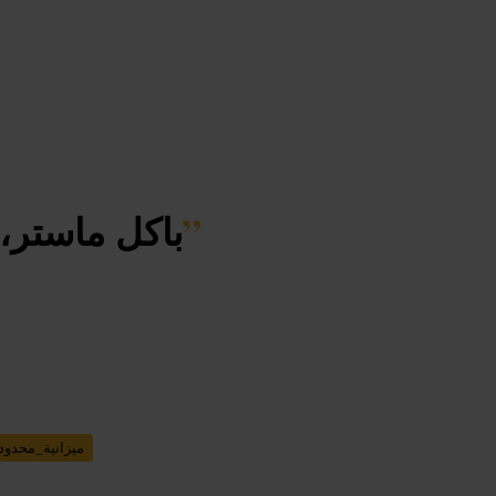
”
باكل ماستر، 
ميزانية_محدود