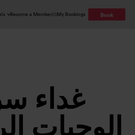
els
Become a Member
My Bookings
Book
غداء سر
الوجبات ا