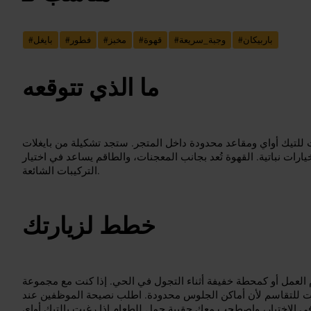
باربيكان
#
وجبة_سريعة
#
قهوة
#
مخبز
#
فطور
#
بايغل
#
ما الذي تتوقعه
 للتيك أواي ومقاعد محدودة داخل المتجر. ستجد تشكيلة من بايغلات
ات نباتية. القهوة تُعد بجانب المعجنات، والطاقم يساعد في اختيار
التركيبات الشائعة.
خطط لزيارتك
 العمل أو كمحطة خفيفة أثناء التجول في الحي. إذا كنت مع مجموعة
ت للتقاسم لأن أماكن الجلوس محدودة. اطلب نصيحة الموظفين عند