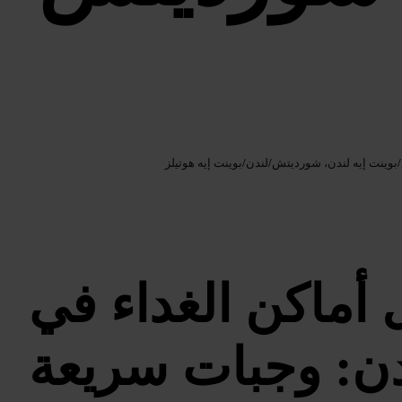
Google AI
الصورة /
/
بوينت إيه لندن، شورديتش
/
لندن
/
بوينت إيه هوتيلز
أماكن الغداء في
دن: وجبات سريعة