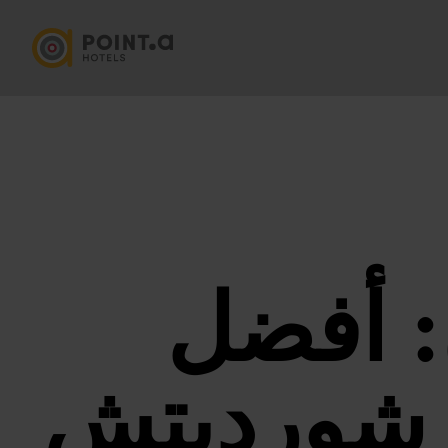
: أفضل
 شورديتش