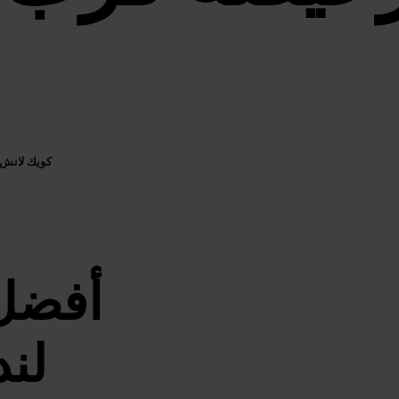
كويك لانش
أفضل 
لن