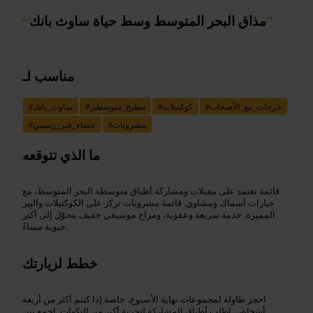
”
مذاق البحر المتوسط وسط حياة ساوث بانك
“
مناسب لـ
خرجات_مع_الأصحاب
#
كوكتيلات
#
مطبخ_متوسطي
#
ساوث_بانك
#
مشروبات
#
عشاء_غير_رسمي
#
ما الذي تتوقعه
قائمة تعتمد على مقبلات ومشاركة أطباق متوسطة البحر المتوسط، مع
خيارات أسماك ومشاوي. قائمة مشروبات تركز على الكوكتيلات والبِير
المميزة. خدمة سريعة وعفوية، ومزاج موسيقي خفيف يتحوّل إلى أكثر
حيوية مساءً.
خطط لزيارتك
احجز طاولة لمجموعات نهاية الأسبوع، خاصة إذا كنتم أكثر من أربعة
أشخاص. اطلب أطباق المشاركة لتجربة أكبر من النكهات. اجمع بين