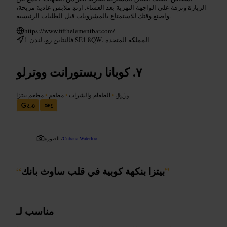
الزيارة ونزهة على الواجهة النهرية بعد العشاء. ارتدِ ملابس عادية مريحة،
واصنع وقتك للاستمتاع بالمشروبات قبل الطلبات الرئيسية.
https://www.fifthelementbar.com/
1 فالنتاين رو، لندن SE1 8QW، المملكة المتحدة
كوبانا ريستورانت ووترلو
﷼﷼
•
الطعام والشراب
•
مطعم
•
مطعم بيتزا
٤٫٥
٤
Cubana Waterloo
الصورة /
”
بيتزا بنكهة كوبية في قلب ساوث بانك
“
مناسب لـ