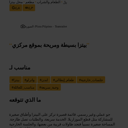
﷼
•
الطعام والشراب
•
مطعم
•
محل بيتزا
٤٫٨
٤٫٣
Pizza Pilgrims - Teamtailor
الصورة /
”
بيتزا بسيطة ومريحة بموقع مركزي
“
مناسب لـ
جلسات_خارجية
#
طعام_إيطالي
#
لندن
#
واترلو
#
بيتزا
#
وجبة_سريعة
#
مناسب_للعائلة
#
ما الذي تتوقعه
جو عملي وغير رسمي. قائمة قصيرة تركز على البيتزا وأطباق صغيرة
للمشاركة مثل قطع الموزاريلا. الخدمة سريعة، والطلبات تصل طازجة.
المساحة صغيرة نسبياً فتجد طاولات قريبة من بعضها، والجلسة الخارجية