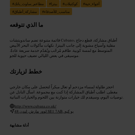
أجواء_حية
#
كوكتيلات
#
بيتزا
#
مطاعم_ساوث_بانك
#
مناسب_للأصدقاء
#
مشاركة_أطباق
#
ما الذي تتوقعه
قائمة متنوعة تضم ساندويتشات Cubano، أطباق مشاركة، قطع دجاج
مقلية وأسياخ مشوية إلى جانب البيتزا. نكهات مأكولات البحر الأبيض
المتوسط مع لمسة كوبية. طاقم مُرحّب ويُقدّم خدمة سريعة عادةً.
موسيقى في بعض الليالي تضيف حيوية للجو.
خطط لزيارتك
احجز طاولة لمساء مزدحم أو تعال مبكراً لتحصل على مكان خارجي
مغطى. اطلب أطباق المشاركة إذا كنت مع مجموعة. اسأل النادل عن
توصيات اليوم، وسيقدم لك خيارات متوازنة بين اللحوم والخيارات النباتية.
http://www.cubana.co.uk/
48 لوور مارش, لندن SE1 7AB, يو كيه
أدلة مشابهة