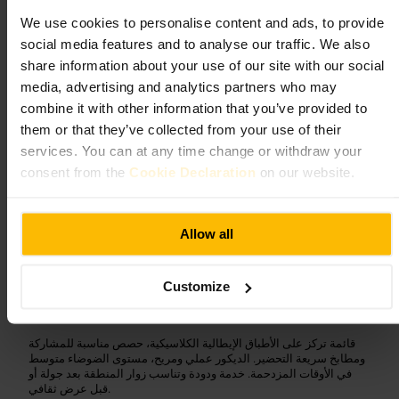
٤٫١
٤٫٥
We use cookies to personalise content and ads, to provide
social media features and to analyse our traffic. We also
share information about your use of our site with our social
الصورة /
media, advertising and analytics partners who may
combine it with other information that you’ve provided to
”
إيطالي عملي ومركزي في ساوث بانك
“
them or that they’ve collected from your use of their
services. You can at any time change or withdraw your
consent from the
Cookie Declaration
on our website.
مناسب لـ
Allow all
مناسب_للعائلات
#
عشاء_زوجي
#
ساوث_بانك
#
مطعم_إيطالي
#
عشاء_عمل
#
Customize
ما الذي تتوقعه
قائمة تركز على الأطباق الإيطالية الكلاسيكية، حصص مناسبة للمشاركة
ومطابخ سريعة التحضير. الديكور عملي ومريح، مستوى الضوضاء متوسط
في الأوقات المزدحمة. خدمة ودودة وتناسب زوار المنطقة بعد جولة أو
قبل عرض ثقافي.