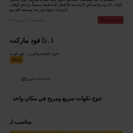
أوقات الذروة والمرافق المناسبة للأطفال للتخطيط مسبقاً، واجعل أوقات
الوجبات سهلة ومريحة وممتعة للجميع.
تم التحديث
١٠ يونيو ٢٠٢٦
٨ دقيقة قراءة
ذا فود ماركت
تناول الطعام والشرب
•
فود كورت
٤٫٥
CK Travels
الصورة /
”
تنوع نكهات سريع ومريح في مكان واحد
“
مناسب لـ