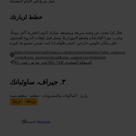
خيار مريح في الأيام المعتدلة.
خطط لزيارتك
تعال إذا تبحث عن وجبة سريعة ومشبعة. شارك البيتزا لتجربة أكثر تنوعاً،
وجرب بيتزا الباذنجان وقطع الموزاريلا. وصل قبل أوقات الذروة للحصول
على مكان جلوس خارجي. احجز طاولة إذا كنت ضمن مجموعة كبيرة.
https://www.pizzapilgrims.co.uk/pizzerias/waterloo/?utm_source=g
oogle&utm_medium=local&utm_campaign=gbplisting
82 لوور مارش، لندن SE1 7AB، المملكة المتحدة
جيراف، ساوثبانك
﷼﷼
•
المأكولات والمشروبات
•
مطعم
•
مطعم بثيمة
٤٫٢
٣٫٥
Indoorfish
الصورة /