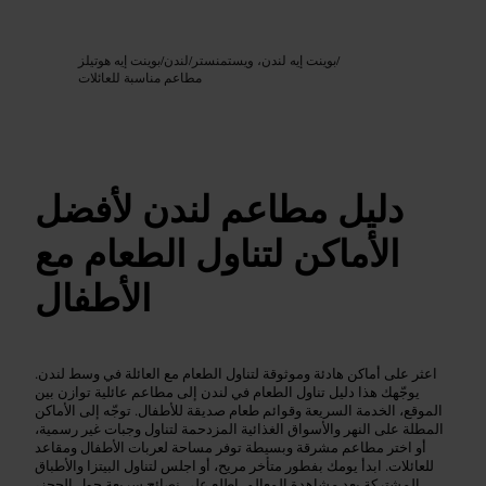
Google AI
الصورة /
/
بوينت إيه لندن، ويستمنستر
/
لندن
/
بوينت إيه هوتيلز
مطاعم مناسبة للعائلات
دليل مطاعم لندن لأفضل
الأماكن لتناول الطعام مع
الأطفال
اعثر على أماكن هادئة وموثوقة لتناول الطعام مع العائلة في وسط لندن.
يوجّهك هذا دليل تناول الطعام في لندن إلى مطاعم عائلية توازن بين
الموقع، الخدمة السريعة وقوائم طعام صديقة للأطفال. توجّه إلى الأماكن
المطلة على النهر والأسواق الغذائية المزدحمة لتناول وجبات غير رسمية،
أو اختر مطاعم مشرقة وبسيطة توفر مساحة لعربات الأطفال ومقاعد
للعائلات. ابدأ يومك بفطور متأخر مريح، أو اجلس لتناول البيتزا والأطباق
المشتركة بعد مشاهدة المعالم. اطلع على نصائح سريعة حول الحجز،