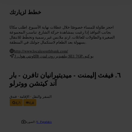
خطط لزيارتك
احجز طاولة للمساء خصوصًا خلال عطلات نهاية الأسبوع. اطلب مكانًا
بجانب النوافذ إذا رغبت بمشاهدة حركة الشارع. تناسب المجموعة
الصغيرة والطاولات للعائلات. ارتدِ ملابس غير رسمية وتخطّط للانتقال
بسهولة بعد الطعام لاستكمال جولتك في المنطقة.
http://www.localesouthbank.com/
كاونتي هول، 3B بيلفيدير رود، لندن SE1 7GP، يو كيه
فيفث إليمنت - ميديتيرانيان تافرن - بار
آند كيتشن ووترلو
السفر والنقل
•
الإقامة
•
فندق
٤٫٦
٤٫٥
S. Papadakis
الصورة /