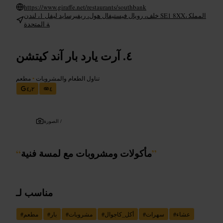
https://www.giraffe.net/restaurants/southbank
خلف، رويال فيستيفال هول، ريفيرسايد ليفل 1، لندن SE1 8XX، المملك
ة المتحدة
آرت يارد بار آند كيتشن
تناول الطعام والمشروبات
•
مطعم
٤٫٢
٤
الصورة /
”
مأكولات ومشروبات مع لمسة فنية
“
مناسب لـ
عشاء
#
سهرات
#
أكل_كاجوال
#
مشروبات
#
بار
#
مطعم
#