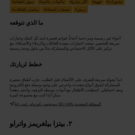
مخبوزات
#
قهوة
#
أكل_شارع
#
مأكولات_عالمية
#
سوق_الطعام
#
برنش
#
تجمعات_أصدقاء
#
مناسب_للعائلات
#
ما الذي تتوقعه
أجواء غير رسمية ومزدحمة أحياناً، قوائم قصيرة لدى كل كشك وخيارات
سريعة للتحضير. ستجد اختيارات مفيدة للعائلات والزملاء والأصدقاء، مع
تركيز على الأكل الاجتماعي والمشاركة بدلاً من تناول وجبة رسمية.
خطط لزيارتك
ابدأ بجولة سريعة للتعرف على الأكشاك قبل الطلب، جرّب أطباق صغيرة
للمشاركة لتذوق أنواع متعددة، واحرص على وجود وسيلة دفع إلكترونية
ونقد احتياطي. اصطحب الأطفال مع أدوات بسيطة للترفيه، واحجز مقعداً
مبكراً إذا كنت مع مجموعة كبيرة.
44 نيوينجتون كوزواي، لندن SE1 6DS، المملكة المتحدة
بيتزا بيلغريمز واترلو