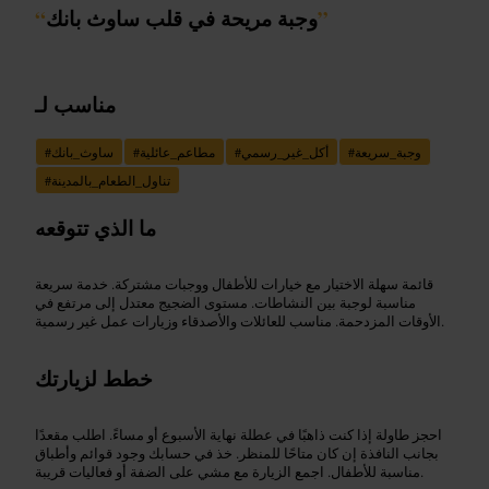
”
وجبة مريحة في قلب ساوث بانك
“
مناسب لـ
وجبة_سريعة
#
أكل_غير_رسمي
#
مطاعم_عائلية
#
ساوث_بانك
#
تناول_الطعام_بالمدينة
#
ما الذي تتوقعه
قائمة سهلة الاختيار مع خيارات للأطفال ووجبات مشتركة. خدمة سريعة
مناسبة لوجبة بين النشاطات. مستوى الضجيج معتدل إلى مرتفع في
الأوقات المزدحمة. مناسب للعائلات والأصدقاء وزيارات عمل غير رسمية.
خطط لزيارتك
احجز طاولة إذا كنت ذاهبًا في عطلة نهاية الأسبوع أو مساءً. اطلب مقعدًا
بجانب النافذة إن كان متاحًا للمنظر. خذ في حسابك وجود قوائم وأطباق
مناسبة للأطفال. اجمع الزيارة مع مشي على الضفة أو فعاليات قريبة.