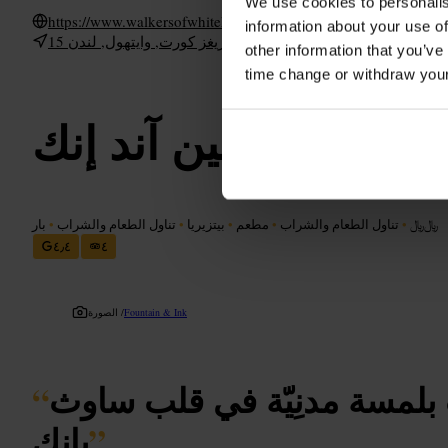
We use cookies to personalis
https://www.walkersofwhitehall.co.uk/
information about your use of
15 كريغز كورت, وايتهول, لندن SW1A 2DD, يو كيه
other information that you’ve
time change or withdraw you
فونتين آند إنك
﷼﷼
•
تناول الطعام والشراب
•
مطعم
•
بيتزيريا
•
تناول الطعام والشراب
•
بار
٤٫٤
٤
Fountain & Ink
الصورة /
 بلمسة مدنِيّة في قلب ساوث
“
”
بانك