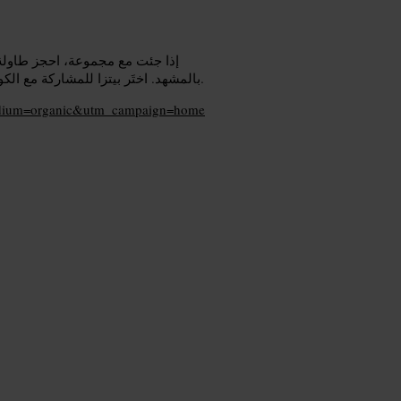
إذا جئت مع مجموعة، احجز طاولة م
بالمشهد. اختَر بيتزا للمشاركة مع الكوكتيل أو البيرة لتجربة متوازنة. ارتدِ ملابس مريحة، المكان غير رسمي.
edium=organic&utm_campaign=home