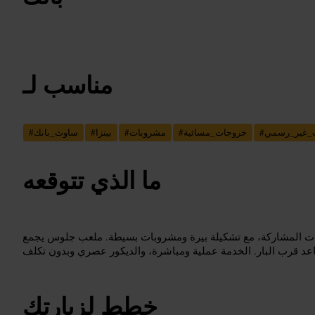
مناسب لـ
_غير_رسمي
#
خروجات_مسائية
#
مشروبات
#
بيتزا
#
ساوث_بانك
#
ما الذي تتوقعه
كولات المشاركة، مع تشكيلة بيرة ومشروبات بسيطة. ملعب جلوس يجمع
خطط لزيارتك