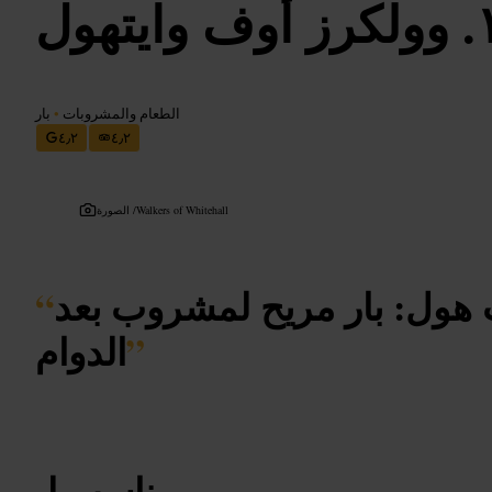
وولكرز أوف وايتهول
الطعام والمشروبات
•
بار
٤٫٢
٤٫٢
Walkers of Whitehall
الصورة /
 هول: بار مريح لمشروب بعد
“
”
الدوام
مناسب لـ