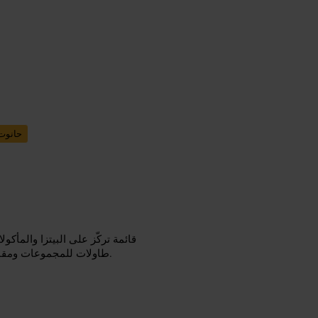
حانوت
قائمة تركّز على البيتزا والمأ
طاولات للمجموعات ومقاعد قرب البار. الخدمة عملية ومباشرة، والديكور عصري وبدون تكلف.