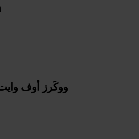
ووكَرز أوف وايت