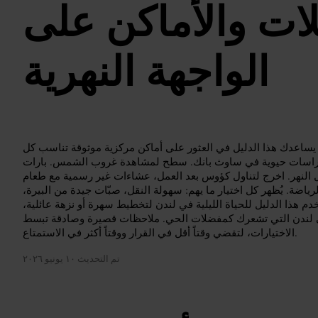
لات والأماكن على
الواجهة النهرية
يساعدك هذا الدليل في العثور على أماكن مركزية موثوقة تناسب كل
تراسات حيوية في ساوث بانك. سطح لمشاهدة غروب الشمس. بارات
 النهر. اخرج لتناول كؤوس بعد العمل، عشاءات غير رسمية مع طعام
ياضة. يُظهر كل اختيار ما يهم: سهولة النقل، صبّات جيدة من البيرة،
م هذا الدليل للحياة الليلية في لندن لتخطيط سهرة أو نزهة عائلية،
 في لندن التي تشعرك كمفضلات الحي. ملاحظات قصيرة وصادقة تبسط
الاختيارات، لتقضي وقتاً أقل في القرار ووقتاً أكثر في الاستمتاع.
تم التحديث
١٠ يونيو ٢٠٢٦