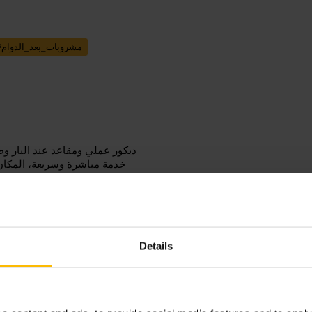
مشروبات_بعد_الدوام
#
ديكور عملي ومقاعد عند البار وط
خدمة مباشرة وسريعة، المكا
Details
توجّه في نهاية الدوام للحصول على م
من المقاعد المتاحة. المكان عملي للقاءات عمل غير رسمية أو لمجموعة صغيرة من الأصدقاء.