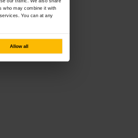
se our traffic. We also share
ers who may combine it with
r services. You can at any
Allow all