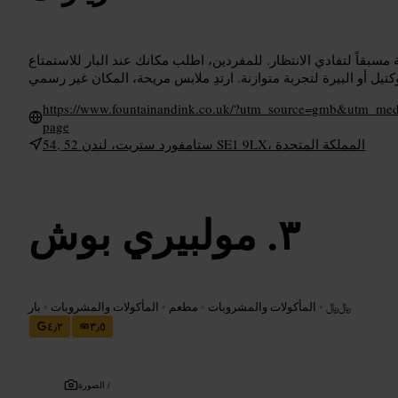
سبقاً لتفادي الانتظار. للمفردين، اطلب مكانك عند البار للاستمتاع
https://www.fountainandink.co.uk/?utm_source=gmb&utm_m
page
54, 52 ستامفورد ستريت، لندن SE1 9LX، المملكة المتحدة
مولبيري بوش
﷼﷼
•
المأكولات والمشروبات
•
مطعم
•
المأكولات والمشروبات
•
بار
٤٫٢
٣٫٥
الصورة /