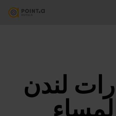
رات لندن
المساء