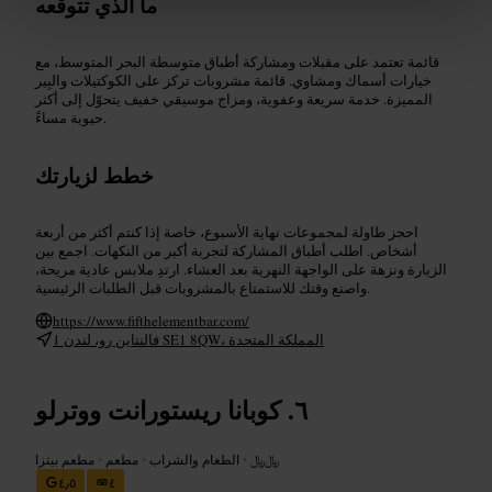
ما الذي تتوقعه
قائمة تعتمد على مقبلات ومشاركة أطباق متوسطة البحر المتوسط، مع
خيارات أسماك ومشاوي. قائمة مشروبات تركز على الكوكتيلات والبِير
المميزة. خدمة سريعة وعفوية، ومزاج موسيقي خفيف يتحوّل إلى أكثر
حيوية مساءً.
خطط لزيارتك
احجز طاولة لمجموعات نهاية الأسبوع، خاصة إذا كنتم أكثر من أربعة
أشخاص. اطلب أطباق المشاركة لتجربة أكبر من النكهات. اجمع بين
الزيارة ونزهة على الواجهة النهرية بعد العشاء. ارتدِ ملابس عادية مريحة،
واصنع وقتك للاستمتاع بالمشروبات قبل الطلبات الرئيسية.
https://www.fifthelementbar.com/
1 فالنتاين رو، لندن SE1 8QW، المملكة المتحدة
كوبانا ريستورانت ووترلو
﷼﷼
•
الطعام والشراب
•
مطعم
•
مطعم بيتزا
٤٫٥
٤