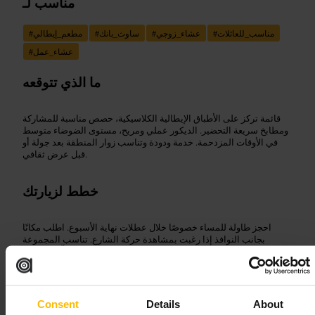
مناسب لـ
مناسب_للعائلات
#
عشاء_زوجي
#
ساوث_بانك
#
مطعم_إيطالي
#
عشاء_عمل
#
ما الذي تتوقعه
قائمة تركز على الأطباق الإيطالية الكلاسيكية، حصص مناسبة للمشاركة
ومطابخ سريعة التحضير. الديكور عملي ومريح، مستوى الضوضاء متوسط
في الأوقات المزدحمة. خدمة ودودة وتناسب زوار المنطقة بعد جولة أو
قبل عرض ثقافي.
خطط لزيارتك
احجز طاولة للمساء خصوصًا خلال عطلات نهاية الأسبوع. اطلب مكانًا
بجانب النوافذ إذا رغبت بمشاهدة حركة الشارع. تناسب المجموعة
الصغيرة والطاولات للعائلات. ارتدِ ملابس غير رسمية وتخطّط للانتقال
بسهولة بعد الطعام لاستكمال جولتك في المنطقة.
http://www.localesouthbank.com/
كاونتي هول، 3B بيلفيدير رود، لندن SE1 7GP، يو كيه
Consent
Details
About