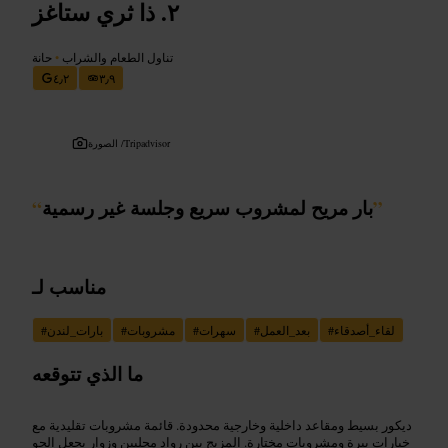
ذا ثري ستاغز
تناول الطعام والشراب
•
حانة
٤٫٢
٣٫٩
Tripadvisor
الصورة /
”
بار مريح لمشروب سريع وجلسة غير رسمية
“
مناسب لـ
لقاء_أصدقاء
#
بعد_العمل
#
سهرات
#
مشروبات
#
بارات_لندن
#
ما الذي تتوقعه
ديكور بسيط ومقاعد داخلية وخارجية محدودة. قائمة مشروبات تقليدية مع
خيارات بيرة ومشروبات مختارة. المزيج بين رواد محليين وزوار يجعل الجو