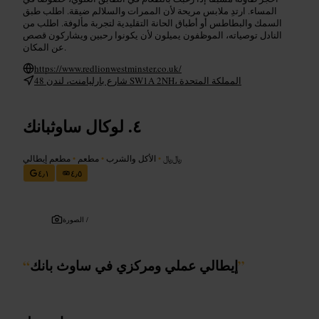
المساء. ارتدِ ملابس مريحة لأن الممرات والسلالم ضيقة. اطلب طبق
السمك والبطاطس أو أطباق الحانة التقليدية لتجربة مألوفة. اطلب من
النادل توصياته، الموظفون يميلون لأن يكونوا رحبين ويشاركون قصص
عن المكان.
https://www.redlionwestminster.co.uk/
48 شارع بارليامنت، لندن SW1A 2NH، المملكة المتحدة
لوكال ساوثبانك
﷼﷼
•
الأكل والشرب
•
مطعم
•
مطعم إيطالي
٤٫١
٤٫٥
الصورة /
”
إيطالي عملي ومركزي في ساوث بانك
“