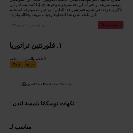
توصية سريعة، واختر أماكن بخدمة ودودة وجو هادئ. إذا كنت تتساءل أين
تأكل بمفردك في لندن، فسيشير هذا الدليل إلى خيارات موثوقة. استخدم
دليل طعام لندن هذا لتخطيط وجبات مريحة وفعّالة ولذيذة.
تم التحديث
١٠ يونيو ٢٠٢٦
٨ دقيقة قراءة
فلورنتين تراتوريا
الطعام والشراب
•
مطعم
٤٫١
٤٫٢
Park Plaza London Waterloo
الصورة /
”
نكهات توسكانا بلمسة لندن
“
مناسب لـ