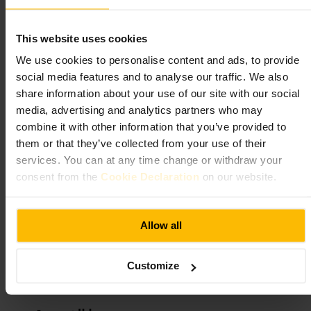
فيفث إليمنت - ميديتيرانيان تافرن - بار
This website uses cookies
آند كيتشن ووترلو
We use cookies to personalise content and ads, to provide
السفر والنقل
•
الإقامة
•
فندق
social media features and to analyse our traffic. We also
٤٫٦
٤٫٥
share information about your use of our site with our social
media, advertising and analytics partners who may
combine it with other information that you’ve provided to
S. Papadakis
الصورة /
them or that they’ve collected from your use of their
services. You can at any time change or withdraw your
consent from the
Cookie Declaration
on our website.
”
مذاق البحر المتوسط وسط حياة ساوث بانك
“
Allow all
مناسب لـ
Customize
خرجات_مع_الأصحاب
#
كوكتيلات
#
مطبخ_متوسطي
#
ساوث_بانك
#
مشروبات
#
عشاء_غير_رسمي
#