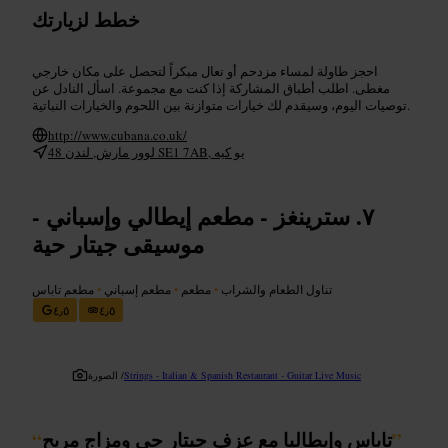
خطط لزيارتك
احجز طاولة لمساء مزدحم أو تعال مبكراً لتحصل على مكان خارجي
مغطى. اطلب أطباق المشاركة إذا كنت مع مجموعة. اسأل النادل عن
توصيات اليوم، وسيقدم لك خيارات متوازنة بين اللحوم والخيارات النباتية.
http://www.cubana.co.uk/
48 لوور مارش, لندن SE1 7AB, يو كيه
سترينغز - مطعم إيطالي وإسباني -
موسيقى جيتار حية
تناول الطعام والشراب
•
مطعم
•
مطعم إسباني
•
مطعم تاباس
٤٫٥
٤٫٥
Strings - Italian & Spanish Restaurant - Guitar Live Music
الصورة /
”
تاباس وإيطاليا مع عزف جيتار حي ومزاج مريح
“