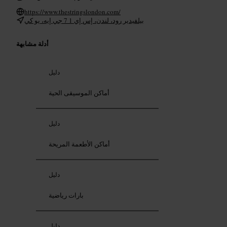
https://www.thestringslondon.com/
بيلفيدير رود، لندن، إس إي 1 7 جي إيه، يو كي
أدلة مشابهة
دليل
أماكن الموسيقى الحية
دليل
أماكن الأطعمة المريحة
دليل
بارات رياضية
دليل