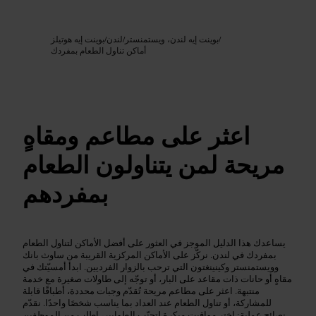
Google AI
الصورة /
/
بوينت إيه لندن، ويستمنستر
/
لندن
/
بوينت إيه هوتيلز
أماكن تناول الطعام بمفردك
اعثر على مطاعم ومقاهٍ
مريحة لمن يتناولون الطعام
بمفردهم
يساعدك هذا الدليل الموجز في العثور على أفضل الأماكن لتناول الطعام
بمفردك في لندن. نركّز على الأماكن المركزية القريبة من ساوث بانك
وويستمنستر وكينينغتون التي ترحب بالزوار الفرديين. ابدأ أمسيّتك في
مقاهٍ أو حانات ذات مقاعد على البار، أو توجّه إلى طاولات صغيرة مع خدمة
منتبهة. اعثر على مطاعم مريحة تُقدّم وجبات محددة، أطباقًا قابلة
للمشاركة، أو تناول الطعام عند العداد بما يناسب شخصًا واحدًا. نقدّم
نصائح عملية: اختر مواقيت مبكرة لتجنّب الطوابير، اطلب من الموظفين