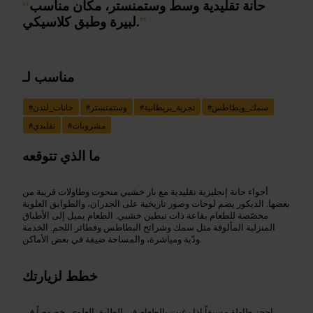
حانة تقليدية وسط وستمنستر، مكان مناسب
“
”
لبيرة وطبق كلاسيكي.
مناسب لـ
سمك_وبطاطس
#
تجربة_بريطانية
#
وستمنستر
#
حانات_لندن
#
مشروبات
#
تقليدي
#
ما الذي تتوقعه
أجواء حانة إنجليزية تقليدية مع بار خشبي منحوت وطاولات قريبة من
بعضها. الديكور يضم لوحات وصور تاريخية على الجدران، والطوابق العلوية
مخصّصة للطعام بقاعة ذات تبطين خشبي. الطعام يميل إلى الأطباق
المنزلية المألوفة مثل سمك وشرائح البطاطس وفطائر اللحم. الخدمة
ودّية ومباشرة، والمساحة ضيقة في بعض الأماكن.
خطط لزيارتك
احجز طاولة مسبقاً إذا رغبت بالطعام في الطابق العلوي، خصوصاً في