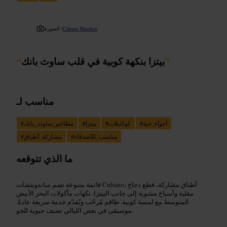
Cubana Waterloo
الصورة /
”
بيتزا بنكهة كوبية في قلب ساوث بانك
“
مناسب لـ
أجواء_حية
#
كوكتيلات
#
بيتزا
#
مطاعم_ساوث_بانك
#
مناسب_للأصدقاء
#
مشاركة_أطباق
#
ما الذي تتوقعه
قائمة متنوعة تضم ساندويتشات Cubano، أطباق مشاركة، قطع دجاج
مقلية وأسياخ مشوية إلى جانب البيتزا. نكهات مأكولات البحر الأبيض
المتوسط مع لمسة كوبية. طاقم مُرحّب ويُقدّم خدمة سريعة عادةً.
موسيقى في بعض الليالي تضيف حيوية للجو.