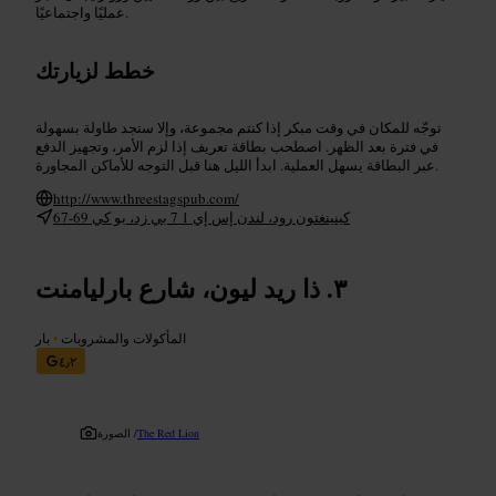
عمليًا واجتماعيًا.
خطط لزيارتك
توجّه للمكان في وقت مبكر إذا كنتم مجموعة، وإلا ستجد طاولة بسهولة
في فترة بعد الظهر. اصطحب بطاقة تعريف إذا لزم الأمر، وتجهيز الدفع
عبر البطاقة يسهل العملية. ابدأ الليل هنا قبل التوجه للأماكن المجاورة.
http://www.threestagspub.com/
67-69 كينينغتون رود، لندن إس إي 1 7 بي زد، يو كي
ذا ريد ليون، شارع بارليامنت
المأكولات والمشروبات
•
بار
٤٫٢
The Red Lion
الصورة /