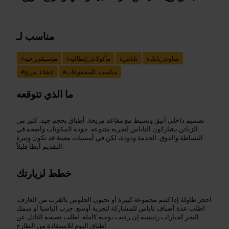
مناسب لـ
ساوث_بانك
#
تاباس
#
مأكولات_إيطالية
#
موسيقى_حية
#
مناسب_للمجموعات
#
عشاء_مريح
#
ما الذي تتوقعه
تصميم داخلي أنيق وبسيط مع مقاعد مريحة. أطباق بحجم جيد، كثير من
الزبائن يشاركون التاباس لتجربة متنوعة. جودة المكونات واضحة في
البساطة والذوق. الخدمة ودودة، لكن في أمسيات معينة قد تكون وتيرة
التقديم أبطأ قليلاً.
خطط لزيارتك
احجز طاولة إذا كنتم مجموعة كبيرة أو تحبون الجلوس بالقرب من العازف.
اطلب عدة أصناف تاباس للمشاركة لتجربة أوسع. جرب الباستا أو سمك
البحر كخيارات رئيسية إن رغبت بوجبة كاملة. اطلب نصيحة النادل عن
أطباق اليوم للاستفادة من الطازج.