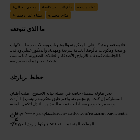
غداء_مريح
#
مأكولات_توسكانية
#
مطعم_إيطالي
#
مذاق_محلي
#
عشاء_غير_رسمي
#
ما الذي تتوقعه
قائمة قصيرة تركز على المعكرونة والمشويات ومقبلات بسيطة، نكهات
واضحة ومكونات مألوفة. الخدمة سريعة ومهذبة، والديكور عملي ودافئ.
أما الجلسات فملائمة للأزواج والأصدقاء والعائلات الصغيرة، كما تناسب
شخصًا بمفرده لوجبة سريعة.
خطط لزيارتك
احجز طاولة للمساء خاصة في عطلة نهاية الأسبوع. اطلب أطباق
المشاركة إن كنت مع مجموعة، واختر طبق معكرونة رئيسي إذا أردت
وجبة مريحة وسريعة. اطلب توصية للنبيذ من النادل لتكمل الوجبة.
https://www.parkplazalondonwaterloo.com/restaurant-bar/florentin
e/
6 هيركوليز رود, لندن SE1 7DU, المملكة المتحدة