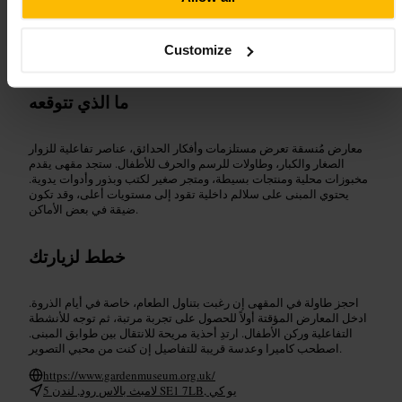
مناسب لـ
تاريخ_الحدائق
#
مقهي_متحف
#
جنوب_بانك
#
متحف_الحدائق
#
Customize
صور_لندن
#
نشاطات_عائلية
#
ما الذي تتوقعه
معارض مُنسقة تعرض مستلزمات وأفكار الحدائق، عناصر تفاعلية للزوار
الصغار والكبار، وطاولات للرسم والحرف للأطفال. ستجد مقهى يقدم
مخبوزات محلية ومنتجات بسيطة، ومتجر صغير لكتب وبذور وأدوات يدوية.
يحتوي المبنى على سلالم داخلية تقود إلى مستويات أعلى، وقد تكون
ضيقة في بعض الأماكن.
خطط لزيارتك
احجز طاولة في المقهى إن رغبت بتناول الطعام، خاصة في أيام الذروة.
ادخل المعارض المؤقتة أولاً للحصول على تجربة مرتبة، ثم توجه للأنشطة
التفاعلية وركن الأطفال. ارتدِ أحذية مريحة للانتقال بين طوابق المبنى.
اصطحب كاميرا وعدسة قريبة للتفاصيل إن كنت من محبي التصوير.
https://www.gardenmuseum.org.uk/
5 لامبث بالاس رود, لندن SE1 7LB, يو كي