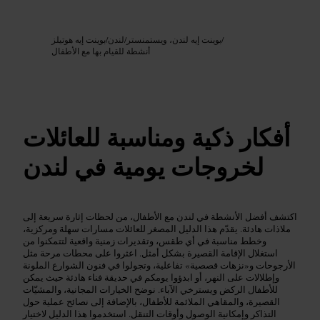
Google AI
الصورة /
/
بوينت إيه لندن، ويستمنستر
/
لندن
/
بوينت إيه هوتيلز
أنشطة للقيام بها مع الأطفال
أفكار ذكية ومناسبة للعائلات
لخروجات يومية في لندن
اكتشف أفضل الأنشطة في لندن مع الأطفال، من لحظات إثارة سريعة إلى
ملاذات هادئة. يقدّم هذا الدليل المصغر للعائلات مسارات سهلة ومركزية،
وخطط مناسبة في أي طقس، وتقديرات زمنية واقعية لتتمكنوا من
استغلال الإقامة القصيرة بشكل أمثل. اعثروا على محطات مرحة مثل
الأرجوحات و«نزهات قصصية» تفاعلية، وتجولوا في فنون الشوارع الملونة
وإطلالات على النهر، أو ابدؤوا يومكم في حديقة فناء هادئة حيث يمكن
للأطفال الركض ويسترخي الآباء. نوضح الخيارات المجانية، والمشيّات
القصيرة، والمقاهي الملائمة للأطفال، بالإضافة إلى نصائح عملية حول
التذاكر وإمكانية الوصول وأوقات التنقل. استخدموا هذا الدليل لاختيار