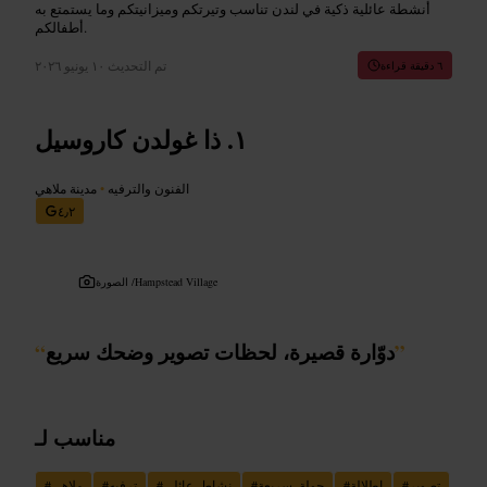
أنشطة عائلية ذكية في لندن تناسب وتيرتكم وميزانيتكم وما يستمتع به
أطفالكم.
تم التحديث
١٠ يونيو ٢٠٢٦
٦ دقيقة قراءة
ذا غولدن كاروسيل
الفنون والترفيه
•
مدينة ملاهي
٤٫٢
Hampstead Village
الصورة /
”
دوّارة قصيرة، لحظات تصوير وضحك سريع
“
مناسب لـ
تصوير
#
إطلالة
#
جولة_سريعة
#
نشاط_عائلي
#
ترفيه
#
ملاهي
#