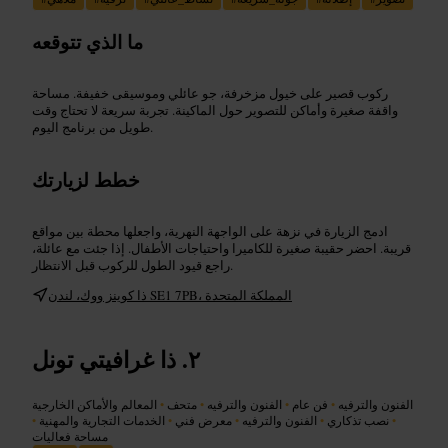
ما الذي تتوقعه
ركوب قصير على خيول مزخرفة، جو عائلي وموسيقى خفيفة. مساحة
واقفة صغيرة وأماكن للتصوير حول الماكينة. تجربة سريعة لا تحتاج وقت
طويل من برنامج اليوم.
خطط لزيارتك
ادمج الزيارة في نزهة على الواجهة النهرية، واجعلها محطة بين مواقع
قريبة. احضر حقيبة صغيرة للكاميرا واحتياجات الأطفال. إذا جئت مع عائلة،
راجع قيود الطول للركوب قبل الانتظار.
ذا كوينز ووك، لندن SE1 7PB، المملكة المتحدة
ذا غرافيتي تونل
الفنون والترفيه
•
فن عام
•
الفنون والترفيه
•
متحف
•
المعالم والأماكن الخارجية
•
نصب تذكاري
•
الفنون والترفيه
•
معرض فني
•
الخدمات التجارية والمهنية
•
مساحة فعاليات