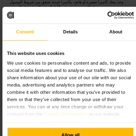
وخذ معك كاميرا صغيرة أو هاتف بكاميرا جيدة. تحقق من شروط الوصول
وإمكانية دخول عربات الأطفال عبر الموقع قبل الحضور.
https://www.paddingtonbearexperience.com/
ريفرسايد بيلدينج، كاونتي هول، ويستمنستر بريدج رود، لندن SE1 7PB،
يو كيه
Consent
Details
About
جاردن ميوزيوم
This website uses cookies
الفنون والترفيه
•
متحف
•
متحف التاريخ
We use cookies to personalise content and ads, to provide
٤٫٣
٣٫٥
social media features and to analyse our traffic. We also
share information about your use of our site with our social
media, advertising and analytics partners who may
Tom Higson
الصورة /
combine it with other information that you’ve provided to
them or that they’ve collected from your use of their
متحف حديقة لندن: تاريخ الحدائق في مكان
“
services. You can at any time change or withdraw your
”
واحد
consent from the
Cookie Declaration
on our website.
Allow all