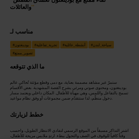
”
والعائلات
مناسب لـ
سياحة_لندن
#
أنشطة_عائلية
#
تجربة_تفاعلية
#
بودينغتون
#
تصوير_ممتع
#
ما الذي تتوقعه
ستمرّ عبر مشاهد مصممة بعناية، مع دمى وقطع مؤثثة تُحاكي عالم
بودينغتون، ومحتوى صوتي ومرئي يشرح القصة المشهدية. بعض الأقسام
تسمح بالتفاعل واللمس، وهي مهيأة للأطفال. المكان داخلي ويعتمد مسار
دخول منظّم، لذا ستتقدّم ضمن مجموعات أو وفق نظام مواعيد.
خطط لزيارتك
اشترِ التذاكر مسبقاً من الموقع الرسمي لتفادي الانتظار الطويل، واحسب
وقتاً كافياً للوقوف في الصف والتجول ببطء. ارتدِ ملابس مريحة للأطفال،