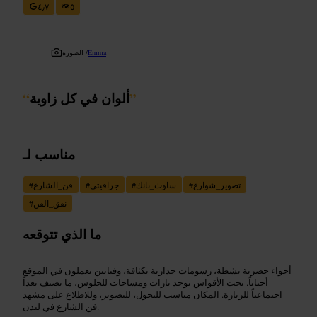
٤٫٧
٥
Emma
الصورة /
”
ألوان في كل زاوية
“
مناسب لـ
تصوير_شوارع
#
ساوث_بانك
#
جرافيتي
#
فن_الشارع
#
نفق_الفن
#
ما الذي تتوقعه
أجواء حضرية نشطة، رسومات جدارية بكثافة، وفنانين يعملون في الموقع
أحياناً. تحت الأقواس توجد بارات ومساحات للجلوس، ما يضيف بعداً
اجتماعياً للزيارة. المكان مناسب للتجول، للتصوير، وللاطلاع على مشهد
فن الشارع في لندن.