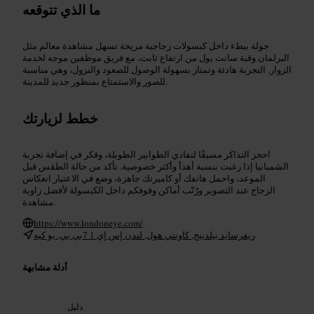
ما الذي تتوقعه
جولة ببطء داخل كبسولات زجاجية مريحة تسهل مشاهدة معالم مثل
البرلمان وقبة سانت بول من ارتفاع ثابت، مع فريق موظفين موجه لخدمة
الزوار. التجربة هادئة وتمتاز بسهولة الوصول للصعود والنزول، وهي مناسبة
للصور والاستمتاع بمنظور جديد للمدينة.
خطط لزيارتك
احجز التذاكر مسبقًا لتفادي الطوابير الطويلة، وفكر في إضافة تجربة
الشمبانيا إذا رغبت بنسبة أهدأ وأكثر خصوصية. تأكد من حالة الطقس قبل
الموعد، واحمل هاتفك أو كاميرتك جاهزة، وضع في الاعتبار انعكاس
الزجاج عند التصوير ورُتّب أماكن وقوفكم داخل الكبسولة لأفضل زاوية
مشاهدة.
https://www.londoneye.com/
ريفرسايد بيلدينج, كاونتي هول, لندن إس إي 1 7بي بي, يو كيه
أدلة مشابهة
دليل