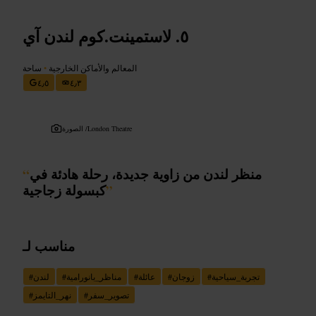
لاستمينت.كوم لندن آي
المعالم والأماكن الخارجية
•
ساحة
٤٫٥
٤٫٣
London Theatre
الصورة /
منظر لندن من زاوية جديدة، رحلة هادئة في
“
”
كبسولة زجاجية
مناسب لـ
تجربة_سياحية
#
زوجان
#
عائلة
#
مناظر_بانورامية
#
لندن
#
تصوير_سفر
#
نهر_التايمز
#