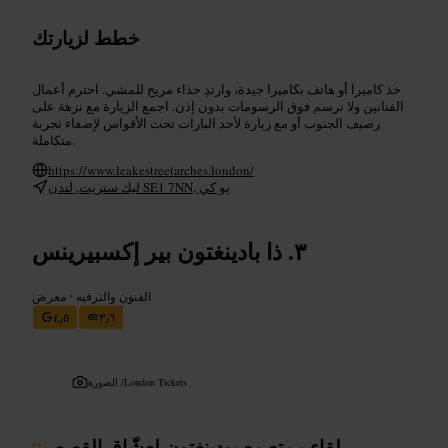
خطط لزيارتك
خذ كاميرا أو هاتف بكاميرا جيدة، وارتدِ حذاء مريح للمشي. احترم أعمال
الفنانين ولا ترسم فوق الرسومات بدون إذن. اجمع الزيارة مع نزهة على
رصيف الجنوب أو مع زيارة لأحد البارات تحت الأقواس لإضفاء تجربة
متكاملة.
https://www.leakestreetarches.london/
ليك ستريت, لندن SE1 7NN, يو كي
ذا بادينغتون بير إكسبيرينس
الفنون والترفيه
•
معرض
٤٫٥
٣٫٦
London Tickets
الصورة /
لقاء ممتع مع بودينغتون لعشّاق القصص
“