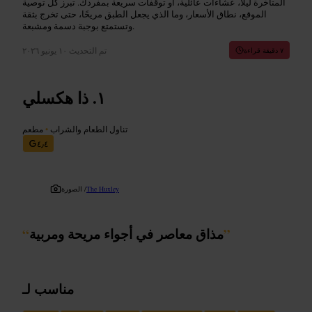
المتأخرة ليلًا، عشاءات عائلية، أو توقفات سريعة بمفردك. تبرز كل توصية
الموقع، نطاق الأسعار، وما الذي يجعل الطبق مريحًا، حتى تخرج بثقة
وتستمتع بوجبة دسمة ومشبعة.
تم التحديث
١٠ يونيو ٢٠٢٦
٧ دقيقة قراءة
ذا هكسلي
تناول الطعام والشراب
•
مطعم
٤٫٤
The Huxley
الصورة /
”
مذاق معاصر في أجواء مريحة ومربية
“
مناسب لـ