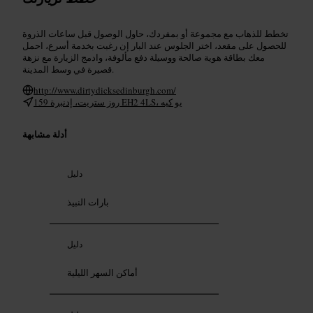
تخطط للذهاب مع مجموعة أو بمفردك، حاول الوصول قبل ساعات الذروة
للحصول على مقعد، اختر الجلوس عند البار إن رغبت بخدمة أسرع، احمل
معك بطاقة هوية صالحة ووسيلة دفع مألوفة، وادمج الزيارة مع نزهة
قصيرة في وسط المدينة.
http://www.dirtydicksedinburgh.com/
159 روز ستريت، إدنبرة EH2 4LS، يو كيه
أدلة مشابهة
دليل
بارات النبيذ
دليل
أماكن السهر الليلية