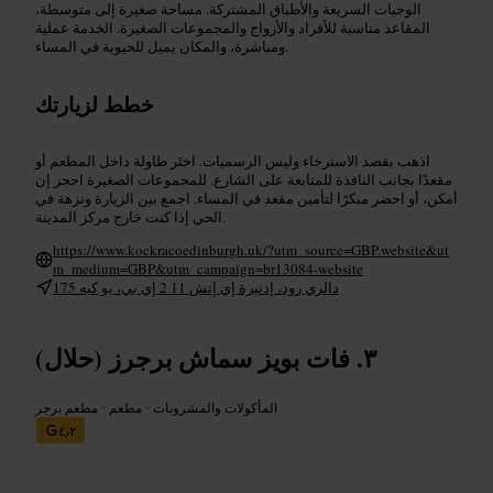
الوجبات السريعة والأطباق المشتركة. مساحة صغيرة إلى متوسطة،
المقاعد مناسبة للأفراد والأزواج والمجموعات الصغيرة. الخدمة عملية
ومباشرة، والمكان يميل للحيوية في المساء.
خطط لزيارتك
اذهب بقصد الاسترخاء وليس الرسميات. اختَر طاولة داخل المطعم أو
مقعدًا بجانب النافذة للمتابعة على الشارع. للمجموعات الصغيرة احجز إن
أمكن، أو احضر مبكرًا لتأمين مقعد في المساء. اجمع بين الزيارة ونزهة في
الحي إذا كنت خارج مركز المدينة.
https://www.kockracoedinburgh.uk/?utm_source=GBP.website&ut
m_medium=GBP&utm_campaign=br13084-website
175 دالري رود، إدنبرة إي إتش 11 2 إي بي، يو كيه
فات بويز سماش برجرز (حلال)
المأكولات والمشروبات
•
مطعم
•
مطعم برجر
٤٫٢