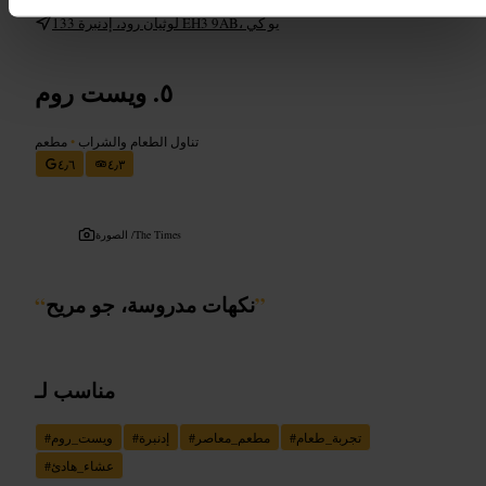
http://thehangingbat.com/
133 لوثيان رود، إدنبرة EH3 9AB، يو كي
ويست روم
تناول الطعام والشراب
•
مطعم
٤٫٦
٤٫٣
The Times
الصورة /
”
نكهات مدروسة، جو مريح
“
مناسب لـ
تجربة_طعام
#
مطعم_معاصر
#
إدنبرة
#
ويست_روم
#
عشاء_هادئ
#