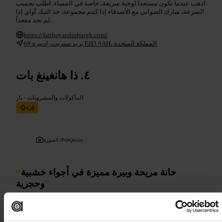
اذهب عندما تكون مستعداً لوجبة سريعة، خاصة في المساء. اطلب بحسب
السرعة، شارك الصواني مع الأصدقاء إذا كنتم مجموعة. خذ التيك أواي إذا
لم تجد مقعداً.
https://fattboyzedinburgh.com/
69 بريد ستريت، إدنبرة EH3 9AH، المملكة المتحدة
ذا هانغينغ بات
المأكولات والمشروبات
•
بار
٤٫٥
PubQuizzy
الصورة /
حانة مريحة وبيرة مميزة في أجواء خشبية
“
”
وحجرية