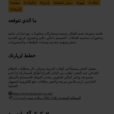
عائلات
#
قهوة
#
تناول_الطعام
#
إدنبرة
#
مأكولات
#
مطعم
#
أصدقاء
#
ما الذي تتوقعه
قائمة متنوعة تضم أطباق رئيسية ومشاركات وحلويات، مع خيارات نباتية
وحجوزات مناسبة للعائلات. التصميم داخلي دافئ وعصري، فريق الخدمة
عملي ومهتم بتقديم توصيات للطبقات والمشروبات.
خطط لزيارتك
يفضل الحجز مسبقاً في أوقات الذروة، ويمكن ذكر متطلبات النظام
الغذائي عند الحجز. اطلب من النادل اقتراح أطباق للمشاركة إذا كنتم
مجموعة، واختر أماكن الجلوس بجانب النوافذ للاستمتاع بالمنظر
الخارجي. ارتدِ ملابس مريحة وأحضر بطاقات دفع إلكترونية لتسهيل
العملية.
https://www.thehuxley.co.uk/
1-3 روتلاند ست، إدنبرة EH1 2AE، المملكة المتحدة
كوكرآكو إدنبرة