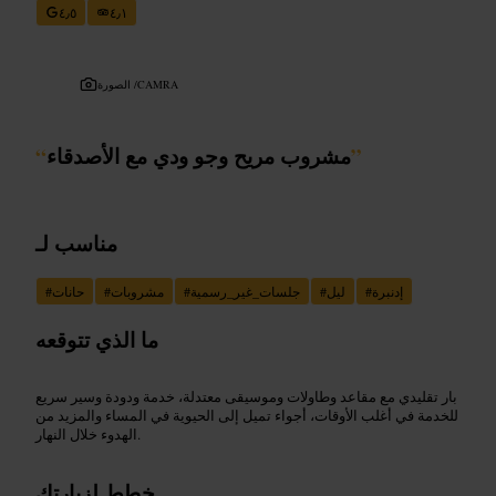
٤٫٥
٤٫١
CAMRA
الصورة /
”
مشروب مريح وجو ودي مع الأصدقاء
“
مناسب لـ
إدنبرة
#
ليل
#
جلسات_غير_رسمية
#
مشروبات
#
حانات
#
ما الذي تتوقعه
بار تقليدي مع مقاعد وطاولات وموسيقى معتدلة، خدمة ودودة وسير سريع
للخدمة في أغلب الأوقات، أجواء تميل إلى الحيوية في المساء والمزيد من
الهدوء خلال النهار.
خطط لزيارتك