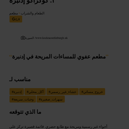
الطعام والشراب
•
مطعم
٤٫٧
www.kockracoedinburgh.uk
الصورة /
”
مطعم عفوي للمساءات المريحة في إدنبرة
“
مناسب لـ
خروج_مسائي
#
عشاء_غير_رسمي
#
أكل_محلي
#
إدنبرة
#
سهرات_صغيرة
#
وجبات_سريعة
#
ما الذي تتوقعه
أجواء غير رسمية ومريحة مع طابع حضري. قائمة قصيرة تركز على