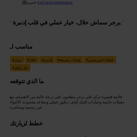
FATT BOYZ EDINBURGH
الصورة /
”
برجر سماش حلال، خيار عملي في قلب إدنبرة.
“
مناسب لـ
عشاء_غيررسمى
#
وجبات_سريعة
#
إدنبرة
#
حلال
#
برجر
#
تيك_أواي
#
ما الذي تتوقعه
قائمة قصيرة تركز على برجر مطحون على درجة عالية من الاهتمام، مع
مقبلات جانبية وخيارات للتيك أواي. ديكور عملي ومقاعد محدودة، الأجواء
غير رسمية ومباشرة.
خطط لزيارتك