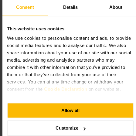
مناسب لـ
Consent
Details
About
مشروبات_مميزة
#
جو_مريح
#
بيرة_حرفية
#
بارات_إدنبرة
#
سهرات_مسائية
#
This website uses cookies
ما الذي تتوقعه
We use cookies to personalise content and ads, to provide
social media features and to analyse our traffic. We also
ستدخل إلى مكان دافئ ومرحّب، مع مجموعة واسعة من بيرات الصنبور
share information about your use of our site with our social
والخيارات الحرفية المبردة. المساحة مقسمة إلى طوابق، فيها جلسات
media, advertising and analytics partners who may
في القبو ومناطق أعلى توفر خصوصية للمجموعات. القائمة الغذائية
محدودة لكن تعاونية مع مطابخ محلية تقدم برغر وأطباق جانبية مناسبة
combine it with other information that you’ve provided to
للمشاركة. الطاقم يميل إلى اقتراح خيارات حسب الذوق، خاصة لمَن لا
them or that they’ve collected from your use of their
يفضلون الأنواع التقليدية.
services. You can at any time change or withdraw your
consent from the
Cookie Declaration
on our website.
خطط لزيارتك
اطلب توصية من البارتمان إذا كنت مترددًا في اختيار البيرة، فهم يجيدون
Allow all
اقتراح أصناف جديدة. إن كنت مع مجموعة، اطلب الطاولة في الطابق
العلوي أو القبو مبكرًا لتأمين مساحة مناسبة. تابع لوحة الصنابير لمعرفة
الخيارات اليومية، وتحقق من عروض المطابخ المتعاونة إذا رغبت بطبق
جانبي. ارتدِ ملابس مريحة، ولا تتوقع خدمة معقدة، التجربة بسيطة وعفوية.
Customize