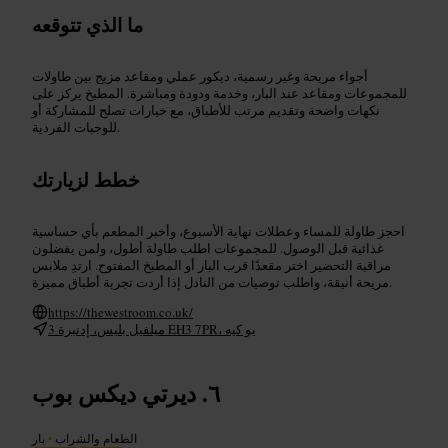
ما الذي تتوقعه
أجواء مريحة وغير رسمية، ديكور عملي ومقاعد مزيج بين طاولات
للمجموعات ومقاعد عند البار، وخدمة ودودة ومباشرة. المطبخ يركز على
نكهات واضحة وتقديم مرتب للأطباق، مع خيارات تصلح للمشاركة أو
للوجبات الفردية.
خطط لزيارتك
احجز طاولة للمساء وعطلات نهاية الأسبوع، وأخبر المطعم بأي حساسية
غذائية قبل الوصول. للمجموعات اطلب طاولة أطول، ولمن يفضلون
مراقبة التحضير اختر مقعدًا قرب البار أو المطبخ المفتوح. ارتدِ ملابس
مريحة أنيقة، واطلب توصيات من النادل إذا أردت تجربة أطباق مميزة.
https://thewestroom.co.uk/
3 ميلفيل بليس، إدنبرة EH3 7PR، يو كيه
ديرتي ديكس بوب
الطعام والشراب
•
بار