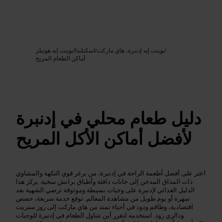
Google AI
الصورة /
/
بوينت إيه إدنبرة، هاي ماركت
/
اسكتلندا
/
بوينت إيه هوتيلز
أماكن الطعام المريح
دليل طعام محلي في إدنبرة
لأفضل أماكن الأكل المريح
اعثر على أفضل أطعمة الراحة في إدنبرة، من برغر قوي النكهة والمشاوي
ذات المذاق المدخن إلى حانات دافئة وأطباق برانش سخية. يركز هذا
الدليل الغذائي لإدنبرة على وجبات بسيطة وموثوقة ترضي الشهية بعد
سهرة أو يوم طويل من مشاهدة المعالم. توقع خدمة سريعة، حصص
اقتصادية، وطاقم ودود في أحياء تمتد من هاي ماركت إلى روز ستريت
ودالري رود. استخدمه لتقرر أين تتناول الطعام في إدنبرة للوجبات