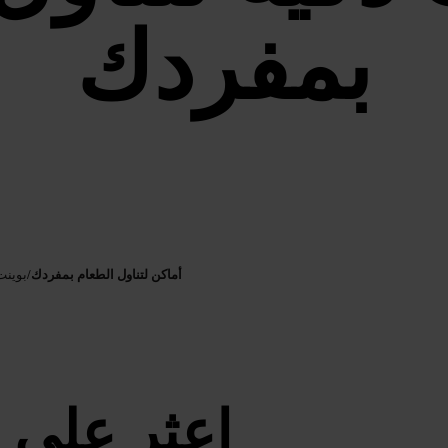
بمفردك
أماكن لتناول الطعام بمفردك
/
بوينت
اعثر على 