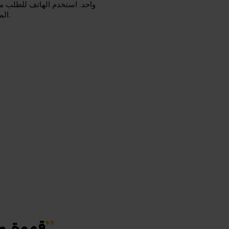
واحد. استخدم الهاتف للطلب من
الموظفين عن مكونات الأطباق إذا كان لديك حساسية أو تقييدات غذائية.
”
قهوة م