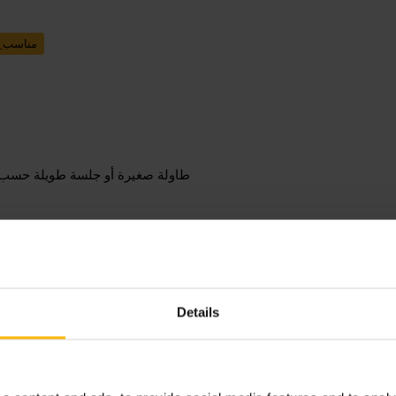
مناسب_
طاولة صغيرة أو جلسة طويلة حسب تو
Details
إذا كنت قادمًا مع مجموعة، احجز مس
للقاءات غير الرسمية. احمل معك خيار دفع إلكتروني لتسهيل الحساب.