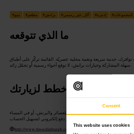
للمجموعات
#
إدنبرة
#
أكل_غير_رسمي
#
برانش
#
مطعم
#
تيبو
#
ما الذي تتوقعه
افرك، خدمة سريعة ونغمة محلية عصريّة. القائمة تركّز على أطباق
سهلة المشاركة وخيارات برانش، لا توقع أجواء رسمية أو تجمّل زائد.
خطط لزيارتك
Consent
بقًا لتأمين طاولة. اذهب بعد الظهر للعصائر والبرنش، أو في المساء
This website uses cookies
http://www.tipoedinburgh.co.uk/