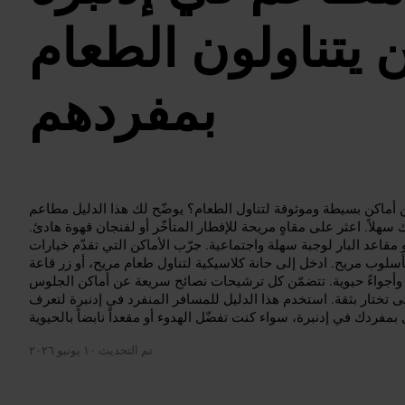
يتناولون الطعام
بمفردهم
ماكن بسيطة وموثوقة لتناول الطعام؟ يوضّح لك هذا الدليل مطاعم
سهلاً. اعثر على مقاهٍ مريحة للإفطار المتأخّر أو لفنجان قهوة هادئ.
 مقاعد البار لوجبة سهلة واجتماعية. جرّب الأماكن التي تقدّم خيارات
وبأسلوب مريح. ادخل إلى حانة كلاسيكية لتناول طعام مريح، أو زر قاعة
ر وأجواءً حيوية. تتضمّن كل ترشيحات نصائح سريعة عن أماكن الجلوس
 تختار بثقة. استخدم هذا الدليل للمسافر المنفرد في إدنبرة لتعرف
تم التحديث
١٠ يونيو ٢٠٢٦