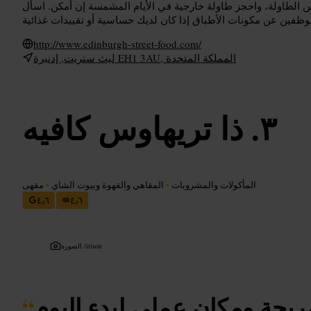
 الطاولة، واحجز طاولة خارجية في الأيام المشمسة إن أمكن. اسأل
http://www.edinburgh-street-food.com/
ليث ستريت, إدنبرة EH1 3AU, المملكة المتحدة
ذا تريهاوس كافيه
المأكولات والمشروبات
•
المقاهي والقهوة وبيوت الشاي
•
مقهى
٤٫٦
٤٫٦
itison
الصورة /
ريحة ومكان عملي لبدء اليوم
“