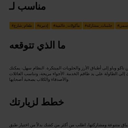
مناسب لـ
رسمي
#
جلسات_مشاركة
#
مأكولات_عالمية
#
إدنبرة
#
طعام_شارع
#
ما الذي تتوقعه
تاكو وباو إلى أطباق الأرز والحلويات المبتكرة. النظام سهل، يمكنك
 إلى الطاولة على يد طاقم الخدمة. الأجواء مريحة، وتناسب العائلات
والأصدقاء والكلاب بصحبة أصحابها.
خطط لزيارتك
أطباق متنوعة ومشاركتها، اطلب من أكثر من كشك بدلاً من اختيار طبق