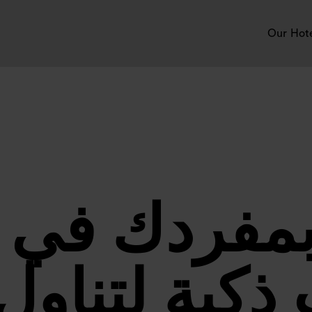
Our Hot
بمفردك في 
 ذكية لتناول