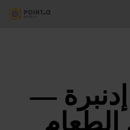
إدنبرة —
 الطعام