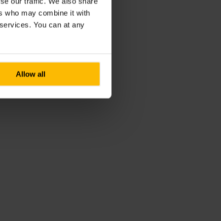
se our traffic. We also share
ers who may combine it with
r services. You can at any
Allow all