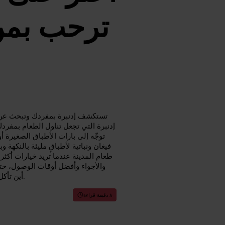
ترحب بمن 
تستكشف إدنبرة بمفردك وتبحث عن أ
إدنبرة التي تجعل تناول الطعام بمفردك 
توجّه إلى بارات الأطباق الصغيرة أو
فيغان ونباتية لأطباقٍ مليئة بالنكهة 
طعام المدينة عندما تريد خيارات أكث
والأجواء وأفضل أوقات الوصول، حتى
أين تأكل بمفردك في إدنبرة، سواء كنت تفضّل الهدوء أو مقعداً نابضاً بالحيوية.
٨ دقيقة قراءة