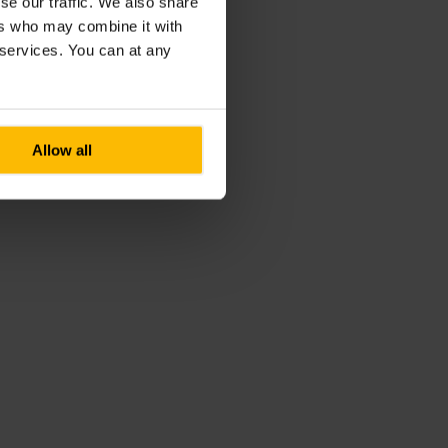
se our traffic. We also share
ers who may combine it with
r services. You can at any
Allow all