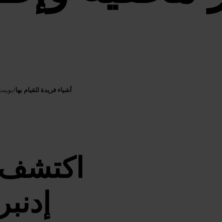
أشياء فريدة للقيام بها
/
بوينت
اكتشف 
إدنبر