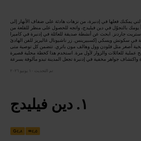
لتي يمكنك فعلها في إدنبرة، من نزهات هادئة على ضفاف الأنهار إلى
دأ يومك بالتجوّل في دين فيليدج، واتجه للحصول على منظر للقلعة من
تريت جاردنز. ابحث عن أنشطة صديقة للعائلة في إدنبرة في كاميرا
مية في سكوتش ويسكي إكسبيرينس. زر ناشيونال غاليريز للفن الهادئ
ريخية أصغر مثل فلودن وول وهالف مون باتري. تتضمن كل توصية متى
 عملية للعائلات والزوار لأول مرة. استخدم هذا كخطة محلية قصيرة
تم التحديث
١٠ يونيو ٢٠٢٦
دين فيليدج
٤٫٨
٤٫٥