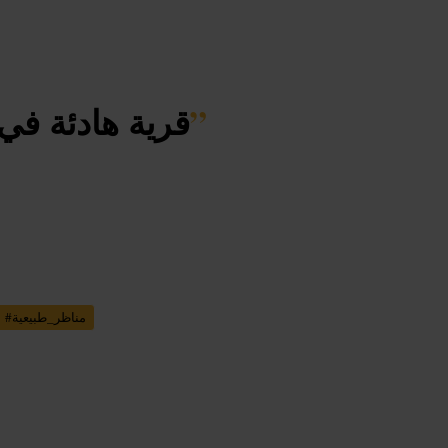
”
قرية هادئة في
مناظر_طبيعية
#