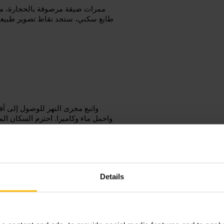
ممرات ضيقة مرصوفة بالحجارة، منا
طابع سكني، ستجد نقاط تصوير طبيعي
واحمل ماء وكاميرا. احترم السكان المح
Details
ناشونال غ