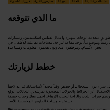
نشاطات_عائلية
#
ثقافة
#
إدنبرة
#
معارض_الفن
#
فن_اسكتلندي
#
ما الذي تتوقعه
ابق متعددة، لوحات شهيرة وأعمال لفنانين اسكتلنديين، ومسارات
 زمنياً وموضوعياً. توجد مقاعد للراحة، مساحات تفاعلية للأطفال في
بعض الأقسام، وموظفون متعاونون يقدمون معلومات ومساعدة.
خطط لزيارتك
ل شيء دون استعجال، أو خصص وقتاً محدداً لأساسياتك ثم عد لاحقاً
الاستقبال عن الخرائط والجولات المصحوبة بمرشدين. للعائلات، توقع
 ونظم فترات اللعب والراحة لتجنب الإرهاق. احمل معك وجبات خفيفة
لاستخدام مساحة الجلوس المخصصة للأسر.
https://www.nationalgalleries.org/visit/scottish-national-gallery