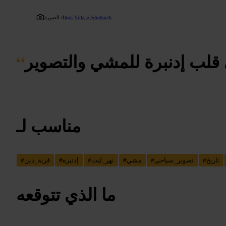
Dean Village Edinburgh
الصورة /
 قلب إدنبرة للمشي والتصوير
“
مناسب لـ
تاريخ
#
تصوير_سياحي
#
مشي
#
نهر_ليث
#
إدنبرة
#
قرية_دين
#
ما الذي تتوقعه