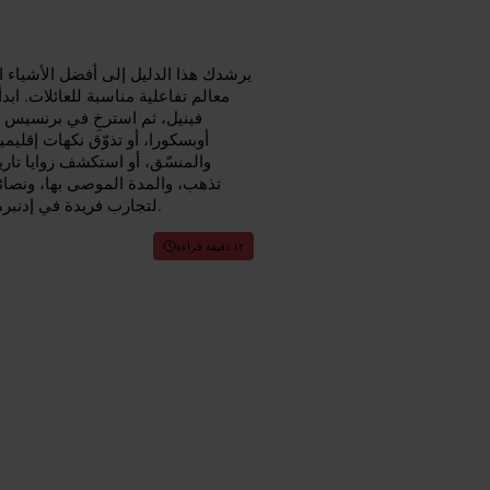
يرشدك هذا الدليل إلى أفضل الأشياء ا
معالم تفاعلية مناسبة للعائلات. اب
فينيل، ثم استرخِ في برنسيس س
أوبسكورا، أو تذوّق نكهات إقلي
والمنسّق، أو استكشف زوايا تا
تذهب، والمدة الموصى بها، ونصائح
لتجارب فريدة في إدنبرة واكتشاف جواهر مخفية في إدنبرة تجعل المدينة تبدو مألوفة بسرعة.
١٢ دقيقة قراءة