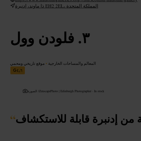
ذا ماوند، إدنبرة EH2 2EL، المملكة المتحدة
فلودن وول
المعالم والمساحات الخارجية
•
موقع تاريخي ومحمي
٤٫٦
ZenscapePhoto | Edinburgh Photographer · In stock
الصورة /
 من إدنبرة قابلة للاستكشاف
“