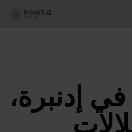
في إدنبرة،
الات