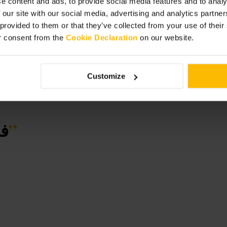
e content and ads, to provide social media features and to analy
 our site with our social media, advertising and analytics partn
 provided to them or that they’ve collected from your use of thei
r consent from the
Cookie Declaration
on our website.
Customize
”
فن