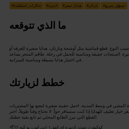
تسوّق_سريع
#
تارتان
#
هدايا_سفر
#
ادنبرة
#
تذكارات_اسكتلندا
#
ما الذي تتوقعه
ب النوع. قطع قماشية مثل أوشحة وتارتان، هدايا صغيرة للغرفة أو
رة. المنتجات خفيفة ومناسبة للحمل في رحلة. طاقم المتجر يساعد
في اختيار هدايا بسيطة ومناسبة للميزانية.
خطط لزيارتك
ة المشي في وسط المدينة. احمل حقيبة صغيرة لتضع بها المشتريات
يار تغليف للهدايا إذا كنت ستسافر جواً. لا تحتاج وقتاً طويلاً، اختر
القطع التي تبرز الطابع المحلي ثم تابع بقية خطتك.
55 كوكبورن ست، إدنبره إي إتش1 1بي إس، يو كيه