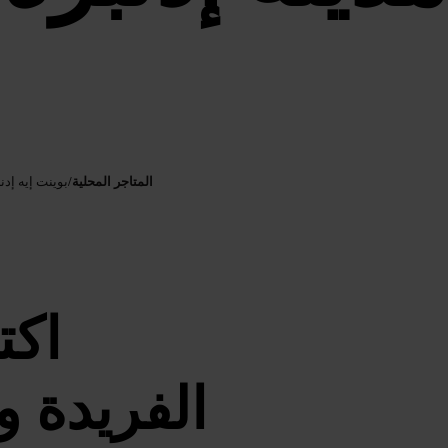
المتاجر المحلية
/
بوينت إيه إد
اكت
الفريدة و