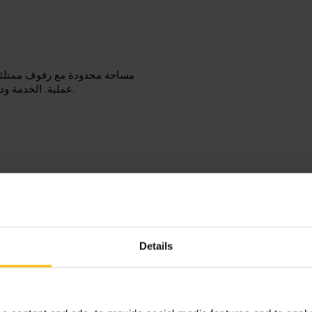
مساحة محدودة مع رفوف ممتلئة 
عملية. الخدمة ودودة وسريعة، والتسوق مناسب للعائلات والأزواج والزائرين المنفردين.
خطط لوقفة قصيرة أثناء جولة في 
عن اقتراحات كهدايا جاهزة للتغليف. مناسب لشراء هدية قبل العودة أو لالتقاط تذكار سريع.
Details