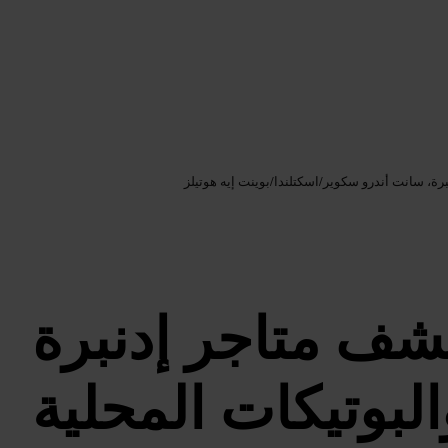
Google AI
الصورة /
نبرة، سانت أندرو سكوير
/
اسكتلندا
/
بوينت إيه هوتيلز
شف متاجر إدنبرة
البوتيكات المحلية