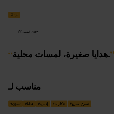
٤٫٤
Alamy
الصورة /
هدايا صغيرة، لمسات محلية.
“
مناسب لـ
تسوق_سريع
#
تذكارات
#
إدنبرة
#
هدايا
#
تسوّق
#