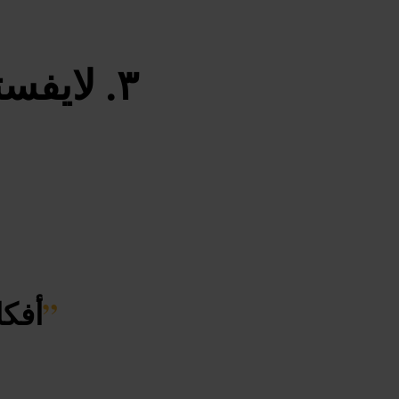
لايفست
”
أفكا