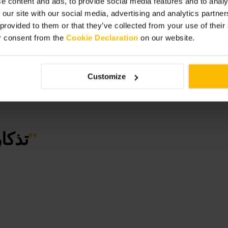
e content and ads, to provide social media features and to analy
 our site with our social media, advertising and analytics partn
 provided to them or that they’ve collected from your use of thei
r consent from the
Cookie Declaration
on our website.
Customize
”
تذكا