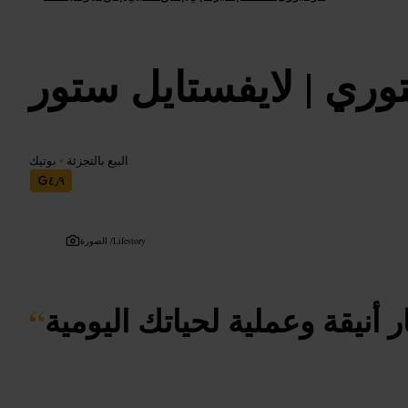
وري | لايفستايل ستور
البيع بالتجزئة
•
بوتيك
٤٫٩
Lifestory
الصورة /
ر أنيقة وعملية لحياتك اليومية
“