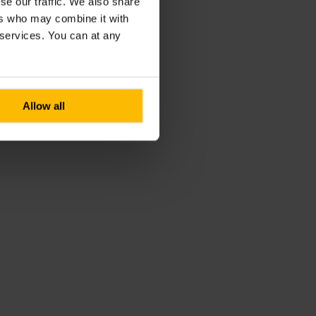
se our traffic. We also share
ers who may combine it with
r services. You can at any
Allow all