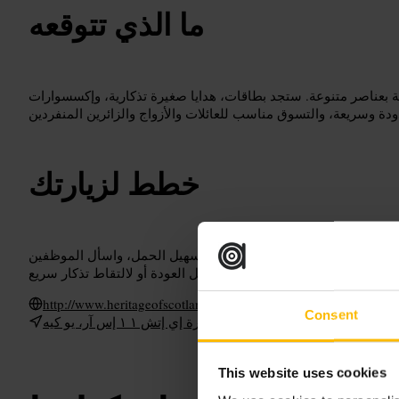
ما الذي تتوقعه
بعناصر متنوعة. ستجد بطاقات، هدايا صغيرة تذكارية، وإكسسوارات
خطط لزيارتك
وسط المدينة. احمل حقيبة صغيرة لتسهيل الحمل، واسأل الموظفين
http://www.heritageofscotland.com/
Consent
٨٣ هاي ستريت، إدنبرة إي إتش ١ ١ إس آر، يو كيه
This website uses cookies