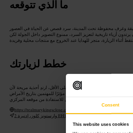
ما الذي تتوقعه
يقة وغرف محفوظة تحت المدينة، سرد قصص عن الحياة في العصور
دون أزياء تاريخية لتعزيز السرد، ممنوع التصوير داخل الجولة لكن
خطط لزيارتك
تظار، احضر قبل الموعد بعشر دقائق على الأقل، ارتدِ أحذية مريحة لأن
ممرات ضيقة، توقع محتوى قد يكون مؤثرًا للمهتمين بتاريخ الأمراض
Consent
https://realmarykingsclose.com/
2 وارستونز كلوز، إدنبرة EH1 1PG، يو كيه
This website uses cookies