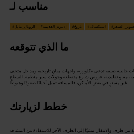
مناسب لـ
صوير_السفر
#
استكشاف
#
تاريخ
#
إدنبرة_القديمة
#
الرويال_مايل
#
ما الذي تتوقعه
انبية ضيقة تدعى «كلوزز»، واجهات مبانٍ تاريخية ومداخل متحف
 مقاهٍ تقليدية، عروض شارع متقطعة وجولات سير منظمة. السطح
غير مستوٍ في بعض الأماكن، فالمسافة تميل أحيانًا صعودًا وهبوطًا.
خطط لزيارتك
لة من طرف والانتقال مشيًا إلى الطرف الآخر للاستفادة من المشاهد