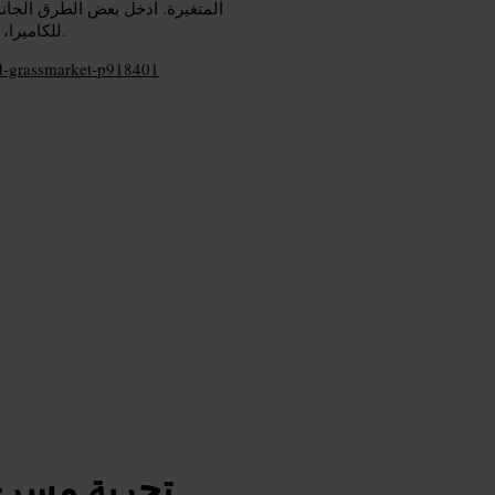
المتغيرة. ادخل بعض الطرق الجانبي
للكاميرا، وابحث عن متاحف صغيرة إذا رغبت في استراحة ثقافية خلال المشي.
and-grassmarket-p918401
تجربة مسرحي