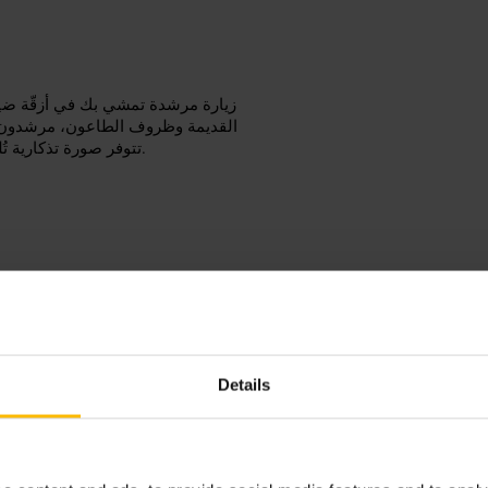
زيارة مرشدة تمشي بك في أزقّة ض
القديمة وظروف الطاعون، مرشدون يرت
تتوفر صورة تذكارية تُلتقط أثناء الزيارة، متجر للهدايا عند الخروج مع منتجات محلية وفريدة.
احجز التذاكر مسبقًا لتجنب الان
الأرض غير مستوية وتوجد درجات و
والظروف المعيشية قديماً، نظِّم الزيارة كجزء من جولة على رويال مايل للاستفادة من موقعه المركزي.
Details