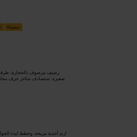
تمشية
#
ت
رصيف مرصوف بالحجارة، طرقات ج
صغيرة. ستصادف متاجر حرف محلية،
ارتدِ أحذية مريحة، وخطط لبدء الجو