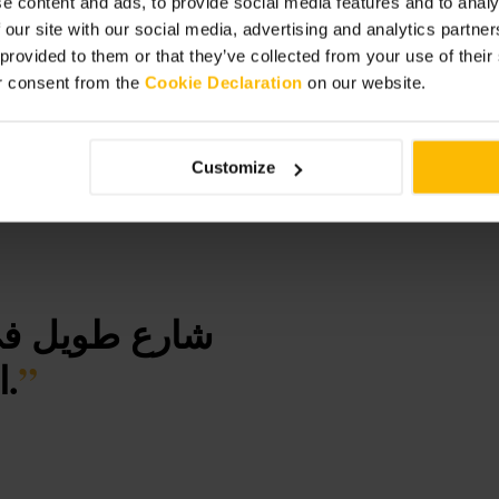
e content and ads, to provide social media features and to analy
 our site with our social media, advertising and analytics partn
 provided to them or that they’ve collected from your use of thei
r consent from the
Cookie Declaration
on our website.
Customize
شارع طويل في ق
”
المشي والاستكشاف في إدنبرة.