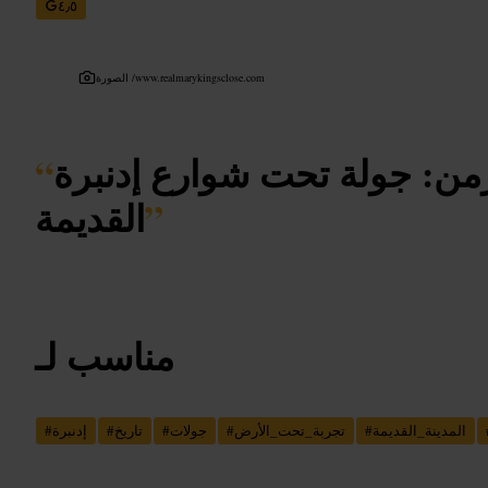
٤٫٥
www.realmarykingsclose.com
الصورة /
زمن: جولة تحت شوارع إدنبرة
“
”
القديمة
مناسب لـ
المدينة_القديمة
#
تجربة_تحت_الأرض
#
جولات
#
تاريخ
#
إدنبرة
#