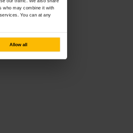
se our traffic. We also share
ers who may combine it with
r services. You can at any
Allow all