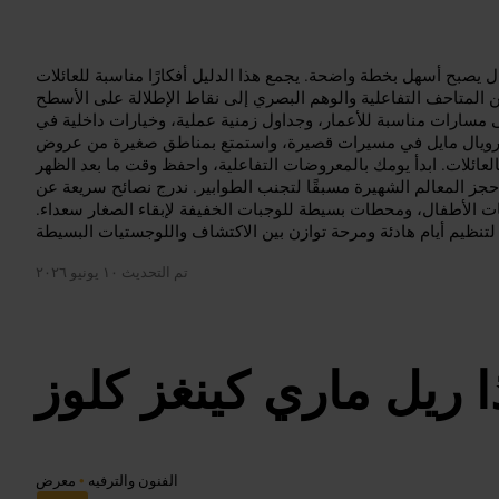
 يصبح أسهل بخطة واضحة. يجمع هذا الدليل أفكارًا مناسبة للعائلات
ن المتاحف التفاعلية والوهم البصري إلى نقاط الإطلالة على الأسطح
لى مسارات مناسبة للأعمار، وجداول زمنية عملية، وخيارات داخلية في
رويال مايل في مسيرات قصيرة، واستمتع بمناطق صغيرة من عروض
عائلات. ابدأ يومك بالمعروضات التفاعلية، واحفظ وقت ما بعد الظهر
واحجز المعالم الشهيرة مسبقًا لتجنب الطوابير. ندرج نصائح سريعة عن
 الأطفال، ومحطات بسيطة للوجبات الخفيفة لإبقاء الصغار سعداء.
تم التحديث
١٠ يونيو ٢٠٢٦
ا ريل ماري كينغز كلوز
الفنون والترفيه
•
معرض