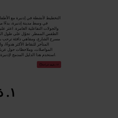
التخطيط لأنشطة في إدنبرة مع الأطفال
في وسط مدينة إدنبرة، بدءًا م
والجولات التفاعلية الغامرة. اعثر ع
الطقس الممطر. تجوّل على طول ال
مسرح الشارع، ومقاهي دافئة ترحب بال
المتأخر للنقاط الأكثر هدوءًا، 
المواصلات، وملاحظات حول عربات
استخدم هذا الدليل المدمج لإدنبرة لتنظيم أيام هادئة ومرحة توازن بين الاكتشاف واللوجستيات البسيطة.
١٢ دقيقة قراءة
ذ