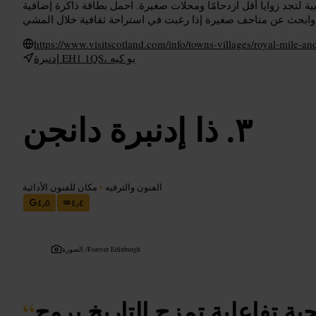
ة لتجد زوايا أقل ازدحامًا ومحلات صغيرة. احمل بطاقة ذاكرة إضافية
https://www.visitscotland.com/info/towns-villages/royal-mile-
إدنبرة EH1 1QS، يو كيه
ذا إدنبرة دانجن
الفنون والترفيه
•
مكان للفنون الأدائية
٤٫٥
٤٫٤
Forever Edinburgh
الصورة /
ة تفاعلية تمزج التاريخ بروح
“