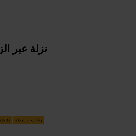
نزلة عبر ال
زيارات_تاريخية
#
ثقافة
#