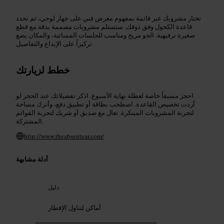
تختار مشروبك عبر قائمة بمفهوم معرض فني على جهاز لوحي، ثم تحدد
قاعدة الكحول وفق ذوقك. ستستلم مشروبات مصممة بدقة مع قطع
صغيرة ترفيهية. الجو مريح ومناسب للجلسات المسائية، والمكان يضع
تركيزاً على الإبداع والتفاصيل.
خطط لزيارتك
احجز مسبقاً خاصة لعطلة نهاية الأسبوع. اذكر تفضيلاتك عند الحجز لو
أردت تخصيص القاعدة. اصطحب بطاقة أو تطبيق دفع، وأترك مساحة
لتجربة المشروبات المبتكرة. تعال مع صديق أو شريك لتجربة القوائم
المشتركة.
http://www.theabsentear.com/
أدلة مشابهة
دليل
أماكن لتناول الإفطار