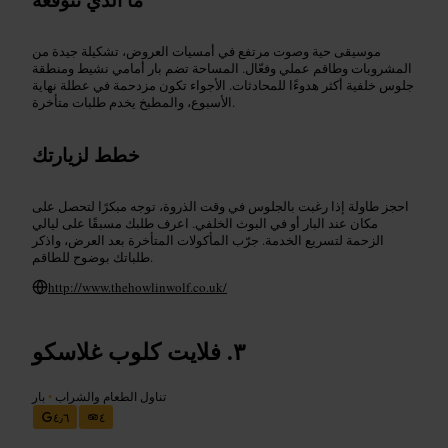
موسيقى حية وصوت مرتفع في أمسيات العروض، تشكيلة جيدة من
المشروبات وطاقم عملي وفعّال. المساحة تضم بار أمامي نشيط ومنطقة
جلوس خلفية أكثر هدوءًا للمحادثات. الأجواء تكون مزدحمة في عطلة نهاية
الأسبوع، والمطبخ يخدم طلبات متأخرة.
خطط لزيارتك
احجز طاولة إذا رغبت بالجلوس في وقت الذروة، توجه مبكرًا لتحصل على
مكان عند البار أو في البوث الخلفي. اعرف طلبك مسبقًا على ليالي
الزحمة لتسريع الخدمة. جرّب المأكولات المتأخرة بعد العرض، واذكر
طلباتك بوضوح للطاقم.
http://www.thehowlinwolf.co.uk/
فلايت كلوب غلاسكو
تناول الطعام والشراب
•
بار
٤٫٦
٤