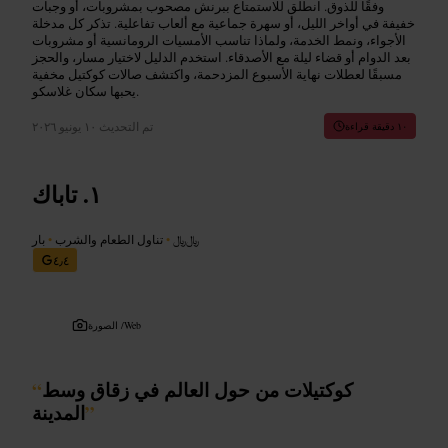
وفقًا للذوق. انطلق للاستمتاع ببرنش مصحوب بمشروبات، أو وجبات
خفيفة في أواخر الليل، أو سهرة جماعية مع ألعاب تفاعلية. تذكر كل مدخلة
الأجواء، ونمط الخدمة، ولماذا تناسب الأمسيات الرومانسية أو مشروبات
بعد الدوام أو قضاء ليلة مع الأصدقاء. استخدم الدليل لاختيار مسار، والحجز
مسبقًا لعطلات نهاية الأسبوع المزدحمة، واكتشف صالات كوكتيل مخفية
يحبها سكان غلاسكو.
تم التحديث
١٠ يونيو ٢٠٢٦
١٠ دقيقة قراءة
تاباك
﷼﷼
•
تناول الطعام والشرب
•
بار
٤٫٤
Web
الصورة /
كوكتيلات من حول العالم في زقاق وسط
“
”
المدينة