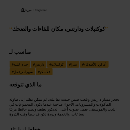
Tagvenue
الصورة /
”
كوكتيلات ودارتس، مكان للقاءات والضحك
“
مناسب لـ
أماكن_للأصدقاء
#
بيتزا
#
كوكتيلات
#
دارتس
#
حياة_ليلية
#
غلاسكو
#
سهرات_عمل
#
ما الذي تتوقعه
تحجز مسار دارتس وتلعب ضمن جلسة تفاعلية، ثم يمكن نقلك إلى طاولة
للمأكولات والمشروبات. الأجواء صاخبة عندما تكون المجموعات في
اللعب والموسيقى تعمل بصوت أعلى. الديكور نظيف ويضم حائطًا مزينًا
بساعات، والخدمة ودودة لكن قد تبطأ وقت الذروة.
خطط لزيارتك