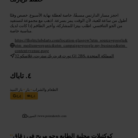
احجز مسار الدارتس مسبقًا، خاصة لعطلة نهاية الأسبوع. خصص وقتًا
أطول من ساعة للعبة، لأن الوقت يمر بسرعة. اذهب مع مجموعة لتستفيد
من الجو التنافسي. اطلب بيتزا للمشاركة، وأخبر الطاقم إذا كانت لديك
مناسبة خاصة.
https://flightclubdarts.com/location-glasgow?utm_source=google&
utm_medium=organic&utm_campaign=google-my-business&utm_
content=venue-page
32 نورث فريدريك ستريت، غلاسكو G1 2BS، المملكة المتحدة
تاباك
الطعام والشراب
•
بار
•
بار النبيذ
٤٫٤
٤٫١
www.pointahotels.com
الصورة /
كوكتيلات محلية الطابع وجو مريح في زقاق
“