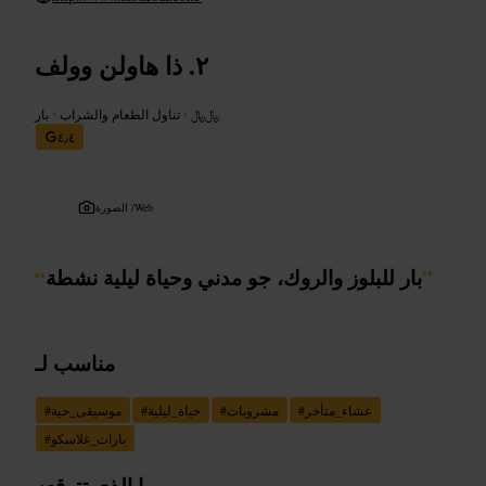
ذا هاولن وولف
﷼﷼
•
تناول الطعام والشراب
•
بار
٤٫٤
Web
الصورة /
”
بار للبلوز والروك، جو مدني وحياة ليلية نشطة
“
مناسب لـ
عشاء_متأخر
#
مشروبات
#
حياة_ليلية
#
موسيقى_حية
#
بارات_غلاسكو
#
ما الذي تتوقعه