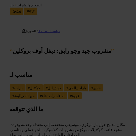
الطعام والشراب
•
بار
٤٫٥
٣٫٢
Devil of Brooklyn
الصورة /
”
مشروب جيد وجو رايق: ديفل أوف بروكلين
“
مناسب لـ
هادئ
#
بارات_الحي
#
حياة_ليل
#
كوكتيل
#
بارات
#
قهوة
#
لقاءات_أصدقاء
#
حيوانات_أليفة
#
ما الذي تتوقعه
مكان مدمج حول بار مركزي، موسيقى منخفضة إلى معتدلة وخدمة ودودة.
ستجد قائمة كوكتيلات مركزة ومشروبات كلاسيكية. الجو عملي ومناسب
للمحادثات الهادئة أو جلسات السهر البسيطة.