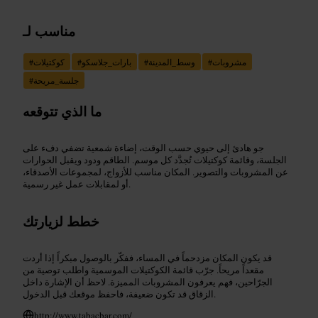
مناسب لـ
مشروبات
#
وسط_المدينة
#
بارات_جلاسكو
#
كوكتيلات
#
جلسة_مريحة
#
ما الذي تتوقعه
جو هادئ إلى حيوي حسب الوقت، إضاءة شمعية تضفي دفء على
الجلسة، وقائمة كوكتيلات تُجدَّد كل موسم. الطاقم ودود ويقبل الحوارات
عن المشروبات والتصوير. المكان مناسب للأزواج، لمجموعات الأصدقاء،
أو لمقابلات عمل غير رسمية.
خطط لزيارتك
قد يكون المكان مزدحماً في المساء، ففكّر بالوصول مبكراً إذا أردت
مقعداً مريحاً. جرّب قائمة الكوكتيلات الموسمية واطلب توصية من
الجرّاحين، فهم يعرفون المشروبات المميزة. لاحظ أن الإشارة داخل
الزقاق قد تكون ضعيفة، فاحفظ موقعك قبل الدخول.
http://www.tabacbar.com/