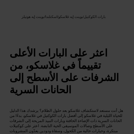
Google AI
الصورة /
بارات الكوكتيل
/
بوينت إيه غلاسكو
/
اسكتلندا
/
بوينت إيه هوتيلز
اعثر على البارات الأعلى
تقييماً في غلاسكو، من
الشرفات على الأسطح إلى
الحانات السرية
هل أنت مستعد لاستكشاف غلاسكو بعد حلول الظلام؟ يرشدك هذا الدليل
للحياة الليلية في غلاسكو إلى أفضل بارات الكوكتيل في غلاسكو، بدءًا من
الحانات السرية ذات الإضاءة الخافتة وبارات النبيذ المريحة إلى الشرفات
على الأسطح وصالات الموسيقى الحية النابضة. اعثر على كوكتيلات
مبتكرة، وخيارات خالية من الكحول، وسقاة ودودين يعدّون المشروبات