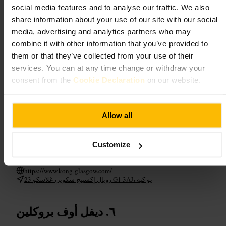
social media features and to analyse our traffic. We also
جلسات
#
بار
#
حياة_ليلية
#
كوكتيل
#
وسط_المدينة
#
share information about your use of our site with our social
مشروبات
#
media, advertising and analytics partners who may
ما الذي تتوقعه
combine it with other information that you’ve provided to
them or that they’ve collected from your use of their
services. You can at any time change or withdraw your
مزيج بين بار وصالة مع تركيز على الكوكتيلات والمشروبات المختارة.
موسيقى حيوية ولكن ليس صاخبة طوال الوقت. طاقم عملي وسير
consent from the
Cookie Declaration
on our website.
الخدمة مناسب للقاءات السريعة أو جلسات المساء الطويلة.
خطط لزيارتك
Allow all
احجز طاولة إذا كنت تخطط للمساء، وصل قبل الذروة للحصول على مكان
Customize
بجانب النافذة. ارتدِ مظهرًا ذكيًا غير رسمي، واحمل معك بطاقة هوية. فكر
في التنقل بالمواصلات العامة أو تاكسي لوقت المساء.
https://www.kong-glasgow.com/
23 رويال إكشينج سكوير، غلاسكو G1 3AJ، يو كيه
ديفل أوف بروكلين