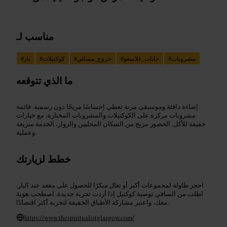
مناسب لـ
مشروبات
#
حانات_غلاسغو
#
خروج_مسائي
#
كوكتيلات
#
بار
#
ما الذي تتوقعه
إضاءة دافئة وموسيقى مرنة تعطي إحساسًا مريحًا دون رسمية. قائمة
مشروبات مركزة على الكوكتيلات والمشروبات المختارة، مع خيارات
خفيفة للأكل. الحضور مزيج من السكان المحليين والزوار، الخدمة سريعة
وعملية.
خطط لزيارتك
احجز طاولة لمجموعات أكبر أو تعال مبكرًا للحصول على مقعد عند البار.
اطلب من الساقي توصية كوكتيل إذا أردت تجربة جديدة. اصطحب هوية
معك، واعتبر مشاركة الأطباق الخفيفة لتجربة أكثر اقتصادًا.
https://www.thespiritualistglasgow.com/