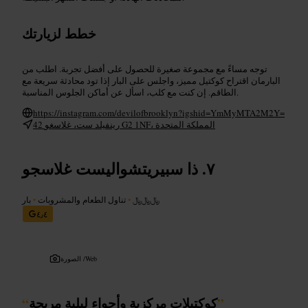
خطط لزيارتك
توجه مساءً مع مجموعة صغيرة للحصول على أفضل تجربة. اطلب من
البارمان اقتراح كوكتيل مميز، واجلس على البار إذا تود محادثة سريعة مع
الطاقم. إن كنت مع كلب، اسأل عن أماكن الجلوس المناسبة.
https://instagram.com/devilofbrooklyn?igshid=YmMyMTA2M2Y=
42 رينفيلد ست، غلاسغو G2 1NF، المملكة المتحدة
ذا سبيريتشواليست غلاسجو
﷼﷼﷼
•
تناول الطعام والمشروبات
•
بار
٤٫٤
Web
الصورة /
”
كوكتيلات مركزية وأجواء ليلية مريحة
“