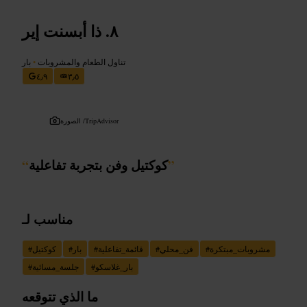
ذا أبسنت إير
تناول الطعام والمشروبات
•
بار
٤٫٩
٣٫٥
TripAdvisor
الصورة /
”
كوكتيل وفن بتجربة تفاعلية
“
مناسب لـ
مشروبات_مبتكرة
#
فن_محلي
#
قائمة_تفاعلية
#
بار
#
كوكتيل
#
بار_غلاسكو
#
جلسة_مسائية
#
ما الذي تتوقعه