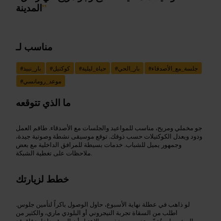
”
المدينة
مناسب لـ
جلسة_مع_الأصدقاء
#
بار_الحي
#
حياة_ليلية
#
كوكتيل
#
بار_نبيذ
#
موعد_رومانسي
#
ما الذي تتوقعه
جو مخملي ومريح، مناسب للمواعيد والجلسات مع الأصدقاء. طاقم العمل
ودود ويعدل الكوكتيلات حسب ذوقك. توقع موسيقى نشطة وصوتية جيدة،
وجمهور يميل للشباب. خدمات بسيطة للمرافق الداخلية مع بعض
ملاحظات على تغطية الشبكة.
خطط لزيارتك
لو ذاهب في عطلة نهاية الأسبوع، حاول الوصول باكراً لتأمين جلوس.
اطلب من السقاة تجربة النيجروني أو البلودي ماري، والكثير من
المشروبات تُقدّم بتخصيص. خذ بعين الاعتبار أن الموقع داخل زقاق قد