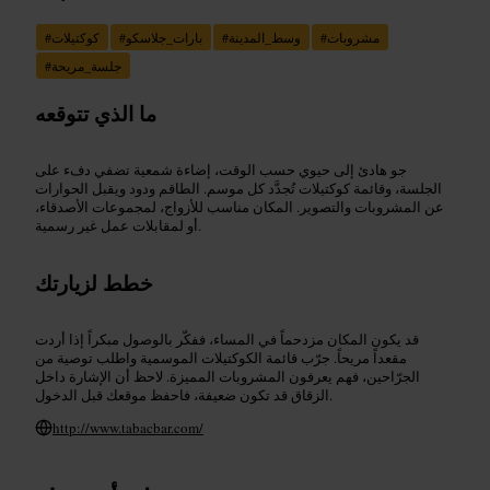
مشروبات
#
وسط_المدينة
#
بارات_جلاسكو
#
كوكتيلات
#
جلسة_مريحة
#
ما الذي تتوقعه
جو هادئ إلى حيوي حسب الوقت، إضاءة شمعية تضفي دفء على
الجلسة، وقائمة كوكتيلات تُجدَّد كل موسم. الطاقم ودود ويقبل الحوارات
عن المشروبات والتصوير. المكان مناسب للأزواج، لمجموعات الأصدقاء،
أو لمقابلات عمل غير رسمية.
خطط لزيارتك
قد يكون المكان مزدحماً في المساء، ففكّر بالوصول مبكراً إذا أردت
مقعداً مريحاً. جرّب قائمة الكوكتيلات الموسمية واطلب توصية من
الجرّاحين، فهم يعرفون المشروبات المميزة. لاحظ أن الإشارة داخل
الزقاق قد تكون ضعيفة، فاحفظ موقعك قبل الدخول.
http://www.tabacbar.com/