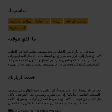
مناسب لـ
مناسب_للأزواج
#
عشاء
#
بار_وحانة
#
مطاعم_غلاسكو
#
أكل_طازج
#
ما الذي تتوقعه
ستدخل إلى بار نابض بالحياة ثم تجد منطقة مطعم أهدأ في الخلف.
الأطباق تميل إلى طراز مطعم راقٍ مع لمسات محلية، مثل المحار وكرات
هجّس المحببة. الموظفون يقترحون أطباق وينفذون الخدمة بسرعة.
الموسيقى تُرفع في وقت متأخر، فالمستوى الصوتي يتغير خلال المساء.
خطط لزيارتك
احجز طاولة للعشاء إذا أردت هدوءاً أكثر، واطلب وضع الطاولة في منطقة
المطعم الخلفية. ابدأ بالبار إذا تبي تشرب وتطمئن على الجو قبل الأكل.
اسأل النادل عن توصيات الأطباق، خصوصاً المحار وكرات الهجّس إذا كانت
متاحة. ارتدِ ملابس ذكية غير رسمية للحفاظ على راحة المكان.
http://www.thecitizenglasgow.co.uk/