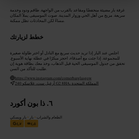
غرفة بار مضيئة منخفضًا ومقاعد بالقرب من الواجهة. طاقم ودود وخدمة
سريعة. مزيج من أهل الحي وزوار المدينة. صوت الموسيقى يملأ المكان
مساءً لكن المحادثات تظل ممكنة.
خطط لزيارتك
اجلس عند البار إذا تريد حديث سريع مع النادل أو اختر طاولة صغيرة
للمجموعة. إذا جئت مع أصدقاء، احجز مبكرًا في عطلة نهاية الأسبوع.
تحقق من جدول الموسيقى الحية قبل الذهاب، وخذ معك بطاقة هوية إن
طلبت للتأكد من السن.
https://www.instagram.com/cornerbarglasgow
240 آرغيل ست، غلاسكو G2 8HA، المملكة المتحدة
ذا بون أكورد
الطعام والشراب
•
بار
•
بار ويسكي
٤٫٧
٤٫٥