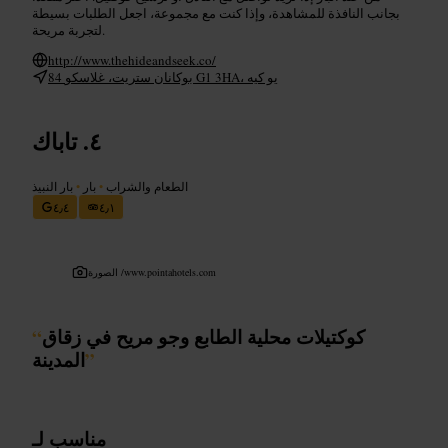
بجانب النافذة للمشاهدة، وإذا كنت مع مجموعة، اجعل الطلبات بسيطة
لتجربة مريحة.
http://www.thehideandseek.co/
84 بوكانان ستريت، غلاسكو G1 3HA، يو كيه
تاباك
الطعام والشراب
•
بار
•
بار النبيذ
٤٫٤
٤٫١
www.pointahotels.com
الصورة /
كوكتيلات محلية الطابع وجو مريح في زقاق
“
”
المدينة
مناسب لـ