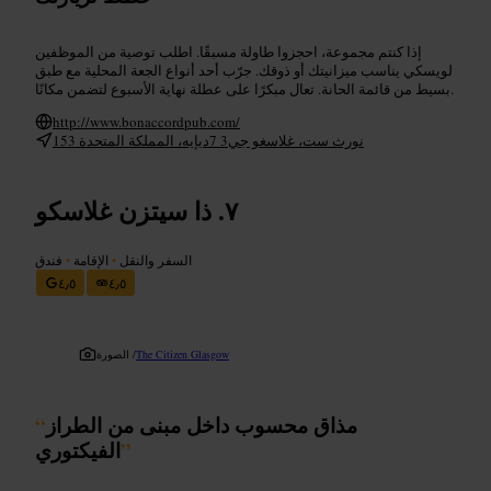
إذا كنتم مجموعة، احجزوا طاولة مسبقًا. اطلب توصية من الموظفين
لويسكي يناسب ميزانيتك أو ذوقك. جرّب أحد أنواع الجعة المحلية مع طبق
بسيط من قائمة الحانة. تعال مبكرًا على عطلة نهاية الأسبوع لتضمن مكانًا.
http://www.bonaccordpub.com/
153 نورث ست، غلاسغو جي3 7ديإيه، المملكة المتحدة
ذا سيتزن غلاسكو
السفر والنقل
•
الإقامة
•
فندق
٤٫٥
٤٫٥
The Citizen Glasgow
الصورة /
مذاق محسوب داخل مبنى من الطراز
“
”
الفيكتوري