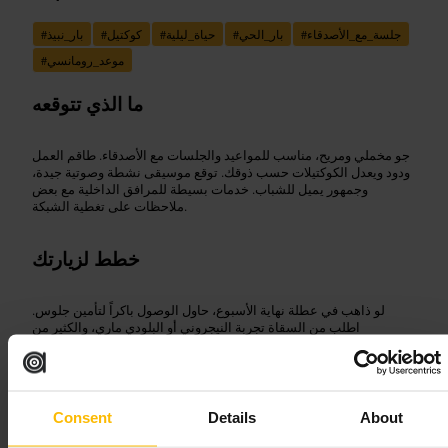
جلسة_مع_الأصدقاء
#
بار_الحي
#
حياة_ليلية
#
كوكتيل
#
بار_نبيذ
#
موعد_رومانسي
#
ما الذي تتوقعه
جو مخملي ومريح، مناسب للمواعيد والجلسات مع الأصدقاء. طاقم العمل
ودود ويعدل الكوكتيلات حسب ذوقك. توقع موسيقى نشطة وصوتية جيدة،
وجمهور يميل للشباب. خدمات بسيطة للمرافق الداخلية مع بعض
ملاحظات على تغطية الشبكة.
خطط لزيارتك
لو ذاهب في عطلة نهاية الأسبوع، حاول الوصول باكراً لتأمين جلوس.
اطلب من السقاة تجربة النيجروني أو البلودي ماري، والكثير من
المشروبات تُقدّم بتخصيص. خذ بعين الاعتبار أن الموقع داخل زقاق قد
يؤثر على تغطية الهاتف والواي فاي، فاحفظ نقطة التقاء خارجية إن كنت
مع مجموعة.
http://www.tabacbar.com/
Consent
Details
About
10 ميتشل لين، غلاسكو G1 3NU، المملكة المتحدة