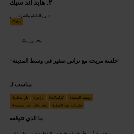
هايد أند سيك
تناول الطعام والشراب
•
بار
٣٫٦
Web
الصورة /
”
جلسة مريحة مع تراس صغير في وسط المدينة
“
مناسب لـ
وسط_المدينة
#
كوكتيلات
#
تراس
#
بار_محلي
#
جلسات_بعد_العمل
#
مشروبات_غير_رسمية
#
ما الذي تتوقعه
تجد تراساً مريحاً وجلسات خارجية، والداخل صغير ومنظم. قائمة