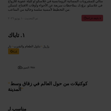
مثالي للمشروبات المسائية الرومانسية في غلاسكو أو لليلة عفوية للأزواج
في غلاسكو. نزوّدك بملاحظات سريعة عن الأجواء وأوقات الافتتاح، لتتمكن
من التخطيط لأمسية سلسة وخالية من المتاعب.
تم التحديث
١٠ يونيو ٢٠٢٦
٨ دقيقة قراءة
تاباك
﷼﷼
•
تناول الطعام والشرب
•
بار
٤٫٤
Web
الصورة /
كوكتيلات من حول العالم في زقاق وسط
“
”
المدينة
مناسب لـ