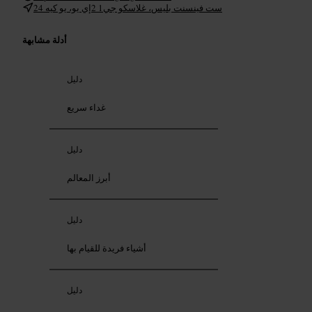
24 ست فينسنت بليس، غلاسكو جي1 2إي يو، يو كيه
أدلة مشابهة
دليل
غداء سريع
دليل
أبرز المعالم
دليل
أشياء فريدة للقيام بها
دليل