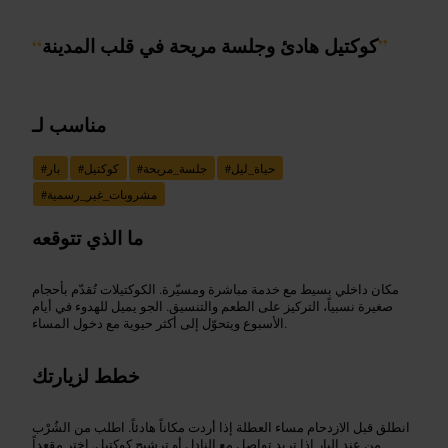
”
كوكتيل هادئ وجلسة مريحة في قلب المدينة
“
مناسب لـ
حياة_ليل
#
جلسة_مريحة
#
كوكتيل
#
بار
#
مشروبات_غير_رسمية
#
ما الذي تتوقعه
مكان داخلي بسيط مع خدمة مباشرة ومسيّرة. الكوكتيلات تُقدّم بأحجام
صغيرة نسبياً، التركيز على الطعم والتنسيق. الجو يميل للهدوء في أيام
الأسبوع ويتحوّل إلى أكثر حيوية مع دخول المساء.
خطط لزيارتك
انطلق قبل الازدحام مساء العطلة إذا أردت مكاناً هادئاً. اطلب من الشُرْب
من عند البار إذا تريد تواصل مع النادل أو ترشيح كوكتيل. اختر مقعداً