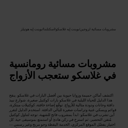
Google AI
الصورة /
مشروبات مسائية لزوجين
/
بوينت إيه غلاسكو
/
اسكتلندا
/
بوينت إيه هوتيلز
مشروبات مسائية رومانسية
في غلاسكو ستعجب الأزواج
اكتشف أماكن حميمة وزوايا حيوية بين أفضل البارات في غلاسكو. ينقح
هذا الدليل للحياة الليلية في غلاسكو بارات كوكتيل صغيرة، شوارع نبيذ
دافئة وحانات ودودة مثالية للأزواج. توقّع إضاءة خافتة، كوكتيلات مبتكرة،
قوائم ويسكي غنية وتراسات صغيرة لليالي الدافئة. استخدم الدليل لتقرر
أين تشرب في غلاسكو: ابدأ بمشروب فاتح للشهية، توجه لتناول كوكتيل
مُتقن التحضير، ثم استرخِ في ركن هادئ أو استمتع بموسيقى حية. كل
اختيار يفضّل الموقع المركزي، الخدمة اليقظة وجو مريح وغير رسمي —