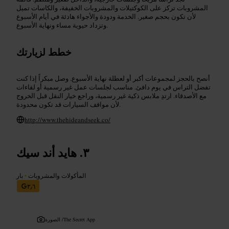
المشروبات تركز على الكوكتيلات والمشروبات الخفيفة، والكاسات تميل
لأن تكون بحجم صغير. الخدمة ودودة والأجواء هادئة في أيام الأسبوع
وتزداد حيوية مساء ونهاية الأسبوع.
خطط لزيارتك
أنصح بالحجز لمجموعات أكبر أو لعطلة نهاية الأسبوع. وصل مبكراً إذا كنت
تفضل التراس في يوم دافئ. مناسب لجلسات عمل غير رسمية أو لقاءات
مع الأصدقاء. ارتدِ ملابس ذكية غير رسمية، وراجع خيار النقل قبل الخروج
لأن مواقف السيارات قد تكون محدودة.
http://www.thehideandseek.co/
هايد أند سيك
المأكولات والمشروبات
•
بار
٣٫٦
The Secret App
الصورة /