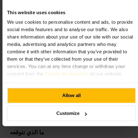
كورنر بار
This website uses cookies
We use cookies to personalise content and ads, to provide
تناول الطعام والشراب
•
بار
social media features and to analyse our traffic. We also
٤٫٧
share information about your use of our site with our social
media, advertising and analytics partners who may
combine it with other information that you’ve provided to
Corner Bar
الصورة /
them or that they’ve collected from your use of their
services. You can at any time change or withdraw your
”
بار الحي للمشروب السهل والوقت المريح
“
consent from the
Cookie Declaration
on our website.
Allow all
مناسب لـ
جلسات_مريحة
#
موسيقى_حية
#
حياة_ليلية
#
مشروبات
#
بار
#
Customize
شوارع_غلاسكو
#
ما الذي تتوقعه