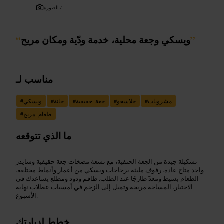
الصورة /
”
ويسكي وجعة محلية، خدمة ودّية ومكان مريح
“
مناسب لـ
مشروبات
#
جلاسجو
#
جعة_حقيقية
#
حانة
#
ويسكي
#
طعام_مريح
#
ما الذي تتوقعه
تشكيلة جيدة من الجعة الحنفية، مع تسعة مضخات جعة حقيقية وسايدر
واحد متاح عادة. رفوف مليئة بزجاجات ويسكي من أعمار وأنماط مختلفة.
الطعام بسيط ومعدّ طازجًا عند الطلب. طاقم ودود ومطلع يساعدك في
الاختيار. المساحة مريحة وتميل إلى الزخم في أمسيات عطلات نهاية
الأسبوع.
خطط لزيارتك